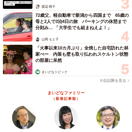
体代表の訴え
は、また別の問題が生じますので、相続放棄を迫られた日
渡辺 晴子
時や場所、具体的な内容などを確保するため削除せずに保
72歳父、軽自動車で新潟から四国まで 65歳の
存しておきましょう。そのうえで相続問題や法律問題に詳
母と2人で3泊4日の旅 パーキングの休憩まで
しい弁護士に相談してください。
分刻み… 「大学生でも組まねえよ！」
山岡 もと子
養子であったとしても実子に遠慮する理由はありません。
「火事以来10カ月ぶり」全焼した自宅訪れた林
正当な権利を主張すべきだと考えます。
家ぺー 内装も壁も取り払われスケルトン状態
の部屋に呆然
◆松尾武将（まつお・たけまさ）／行政書士 長崎県諫早
まいどなトピック
市出身。大阪府茨木市にて開業。前職の信託銀行員時代に
６位以降を見る
1,000件以上の遺言・相続手続きを担当し、3,000件以上の
相談に携わる。2022年に北摂パートナーズ行政書士事務所
まいどなファミリー
を開所し、相続手続き、遺言支援、ペットの相続問題に携
（新着記事順）
わるとともに、同じ道を目指す行政書士の指導にも尽力し
ている。