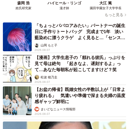
森岡 浩
ハイヒール・リンゴ
大江 篤
姓氏研究家
漫才師
園田学園女子大学学長
もっと見る
「ちょっとババロアみたい」パートナーの誕生
日に手作りトートバッグ 完成まで1年 淡い
藍染めに漂うクラゲ よく見ると…「センスす
ごい」
山岡 もと子
2026.08.07
【漫画】大学生息子の「頼れる彼氏」っぷりを
見て母は絶句 「起きなよ、遅刻するよ」っ
て…あなた毎朝私が起こしてますけど？笑
松波 穂乃圭
2026.08.07
【お盆の帰省】既婚女性の半数以上が「日常よ
り疲れる」 気遣いや準備で深まる夫婦の温度
感ギャップ鮮明に
まいどなニュース情報部
2026.08.07