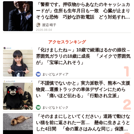
「警察です。押収物からあなたのキャッシュカ
等の相続権を持っています。
ードが」住所も生年月日も一致 心臓が止まり
そうな恐怖 巧妙な詐欺電話 どう対処すれ
ー相続を放棄するよう迫られたらどのようにすればいいで
ば…
渡辺 晴子
しょうか
2026.08.04
アクセスランキング
相続放棄を迫られたとしても、Aさん自身が家庭裁判所へ
「化けましたね～」10歳で綾瀬はるかの娘役→
「相続放棄の申述」をおこなわない限り民法上の相続放棄
雰囲気ガラリの18歳に成長 「メイクで雰囲気
とはなりません。その他事実上の相続放棄として、Aさんの
が」「宝塚に入れそう」
相続取得分をゼロとする遺産分割協議書への署名捺印を求
まいどなメディア
められたり、妹を譲受人とする相続分譲渡契約への署名捺
「不謹慎でないかと」実力派歌手、熊本へ支援
印を求められることがあるかもしれませんが、Aさんに相続
物資…運搬トラックの車体デザインにためら
意思があるのであれば同意する必要はありません。「申出
い 「痛いほど伝わる」「行動され立派」
に応じるつもりはない」ときちんと意思を表明すべきで
まいどなトピック
す。
「そのままにしといてください」道路で動けな
い猫を前に返された一言… 懸命に生きようと
メールやLINEなどで脅迫的なメッセージを受け取った場合
した4日間 「命の重さはみんな同じ」保護団