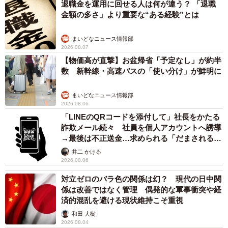
パートナーズ行政書士事務所の松尾武将さんに聞きまし
退職金を運用に回せる人は何が違う？ 「退職
た。
金額の多さ」より重要な“ある経験”とは
まいどなニュース情報部
ー養子は実子とでは相続の扱いが異なりますか
2026.08.07
【物価高が直撃】お盆帰省「予定なし」が約半
原則として、養子と実子の相続における法的な扱いに違い
数 新幹線・高速バスの「使い分け」が鮮明に
はありません。養子は縁組の日から、養親の嫡出子（＝法
律上で婚姻関係のある夫婦から生まれた子のこと）と同じ
まいどなニュース情報部
2026.08.06
身分を取得します。相続においても同様で、養子は実子と
「LINEのQRコードを添付して」社長をかたる
全く同じ立場で「法定相続人」となるのが原則です。相続
詐欺メール続々 社員を個人アカウントへ誘導
→最後は不正送金…求められる「だまされる前
できる財産の割合（法定相続分）についても、養子と実子
提」の対策
井二 かける
の間に差はありません。
2026.08.06
対立ゼロのバラ色の関係は幻？ 現代の日中関
実子である妹さんが「あんたは実の子じゃないんだから」
係は改善ではなく管理 偶発的な軍事衝突や経
という理由でAさんに相続権がない、あるいは放棄すべきだ
済的混乱を避ける現状維持こそ重視
と主張したとしても、それは法的に意味があることではあ
和田 大樹
りません。Aさんは、両養親について実子である妹さんと同
2026.08.04