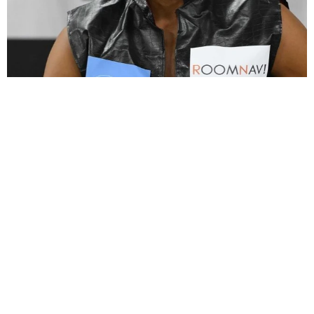
大河出演の39歳俳優 真夏の海で赤銅色の肉体美を連投 「バ
ッキバキだな」「ばり渋いです」
まいどなトピック
2026.08.06
「人生こそがバラエティー」 マレーシア移住
を報告した菊地亜美 子どもの教育考え「小学
校へ入学するこのタイミングで挑戦」
まいどなトピック
2026.08.06