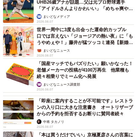
UHB26歳アナが話題…父は元プロ野球選手
「アイドルさんよりかわいい」「めちゃ爽や
か」
まいどなメディア
2026.08.07
世界一周中に3度も出会った運命的カップル
口では言えない「ジョージアの熱い夜」に「も
うやめぇや！」藤井が猛ツッコミ連発【新婚さ
ん】
まいどなニュース
2026.08.07
「国産マッチでもバズりたい」願いかなった！
老舗メーカーの投稿が4100万再生 他業種も
続々相乗りでミーム化へ発展
まいどなニュース調査部
2026.08.07
「即座に案内することが不可能です」レストラ
ンの入り口に大きな注意書き オートリザーブ
からの予約を拒否するお断りに賛同者続々
中将 タカノリ
2026.08.07
「本は買うだけでいい」京極夏彦さんの言葉に