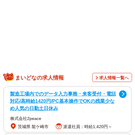
1/1
養子の自分に向かって相続放棄を迫ってくる妹 ※画像はイメージです
（taka/stock.adobe.com）
まいどなの求人情報
求人情報一覧へ
製造工場内でのデータ入力事務・来客受付・電話
対応/高時給1420円/PC基本操作でOKの残業少な
め人気の日勤土日休み
株式会社2peace
茨城県 龍ケ崎市
派遣社員：時給1,420円～