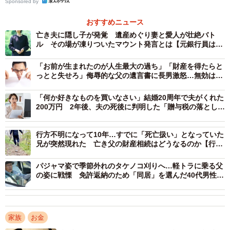
Sponsored by
は仕事を調整してできる限り実家に帰り、母と共に父の看
病にあたります。
おすすめニュース
亡き夫に隠し子が発覚 遺産めぐり妻と愛人が壮絶バト
ル その場が凍りついたマウント発言とは【元銀行員は見
しかしそのころから、妹が母に相続の話を持ちかけるよう
た】
になり、父が大切にしてきた家や土地、わずかな預貯金の
「お前が生まれたのが人生最大の過ち」「財産を得たらと
分配について話をするようになったのです。父がまだ入院
っとと失せろ」侮辱的な父の遺言書に長男激怒…無効は主
張できるか【行政書士が解説】
中だというのに、妹が相続の話を持ち出すのはあまりにも
「何か好きなものを買いなさい」結婚20周年で夫がくれた
理不尽だと感じたAさんは、「いい加減にしてよ！」と注意
200万円 2年後、夫の死後に判明した「贈与税の落とし
穴」【税理士が解説】
せずにはいられませんでした。すると妹は「あんたは実の
子じゃないんだから、関係ないでしょ！」ときつく言い返
行方不明になって10年…すでに「死亡扱い」となっていた
兄が突然現れた 亡き父の財産相続はどうなるのか【行政
してきました。
書士が解説】
パジャマ姿で季節外れのタケノコ刈りへ…軽トラに乗る父
Aさんは養子なのはわかっていたものの、面と向かって言わ
の姿に戦慄 免許返納のため「同居」を選んだ40代男性の
覚悟
れるとショックを受けてしまいます。さらに妹からは相続
を放棄するように詰められてしまうのでした。養子のAさん
は実子の妹に遠慮しなければならないのでしょうか。北摂
家族
お金