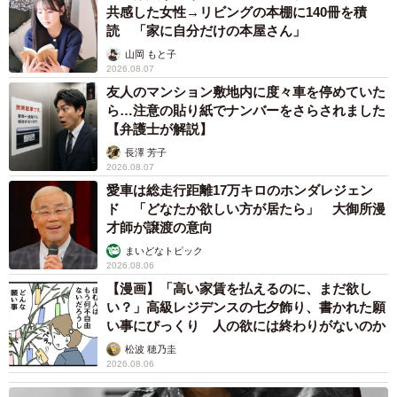
共感した女性→リビングの本棚に140冊を積
読 「家に自分だけの本屋さん」
山岡 もと子
2026.08.07
友人のマンション敷地内に度々車を停めていた
ら…注意の貼り紙でナンバーをさらされました
【弁護士が解説】
長澤 芳子
2026.08.07
愛車は総走行距離17万キロのホンダレジェン
ド 「どなたか欲しい方が居たら」 大御所漫
才師が譲渡の意向
まいどなトピック
2026.08.06
【漫画】「高い家賃を払えるのに、まだ欲し
い？」高級レジデンスの七夕飾り、書かれた願
い事にびっくり 人の欲には終わりがないのか
松波 穂乃圭
2026.08.06