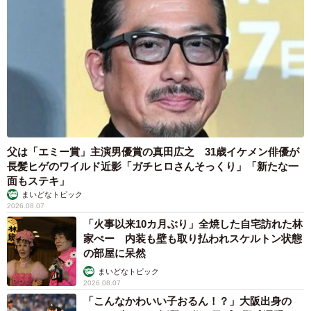
父は「エミー賞」主演男優賞の真田広之 31歳イケメン俳優が
長髪ヒゲのワイルド近影「ガチヒロさんそっくり」「新たな一
面もステキ」
まいどなトピック
2026.08.07
「火事以来10カ月ぶり」全焼した自宅訪れた林
家ぺー 内装も壁も取り払われスケルトン状態
の部屋に呆然
まいどなトピック
2026.08.07
「こんなかわいい子おるん！？」大阪出身の