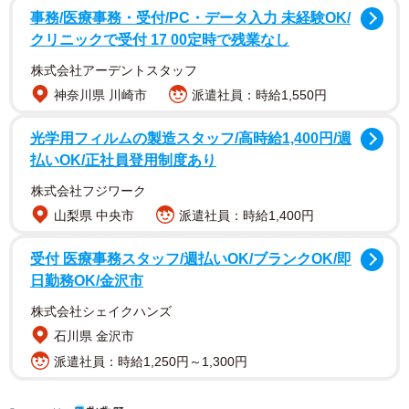
事務/医療事務・受付/PC・データ入力 未経験OK/
クリニックで受付 17 00定時で残業なし
株式会社アーデントスタッフ
神奈川県 川崎市
派遣社員：時給1,550円
Aさんが中学校を卒業するころまでは妹とも良好な関係を築
光学用フィルムの製造スタッフ/高時給1,400円/週
いていたものの、高校進学のころからぎくしゃくしだし、
払いOK/正社員登用制度あり
大学進学に伴い独り暮らしをするころには、妹から無視さ
株式会社フジワーク
れることも増えていったのです。
山梨県 中央市
派遣社員：時給1,400円
帰省しても以前のような打ち解けた雰囲気はなく、どこか
受付 医療事務スタッフ/週払いOK/ブランクOK/即
よそよそしい態度を取られることが増え居心地も悪く感じ
日勤務OK/金沢市
てしまいます。ただ、いつも笑顔で迎えてくれる両親に対
株式会社シェイクハンズ
しては、育ててくれた感謝の気持ちは変わりません。
石川県 金沢市
派遣社員：時給1,250円～1,300円
妹との関係はそのまま、Aさんが大学を卒業して就職し数年
が経過したころ、父親が病気で入院してしまいます。Aさん