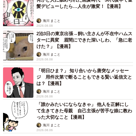
髪デビューしたら…人生が激変！【漫画】
海川 まこと
2026.08.08
2泊3日の東京出張→飼い主さんが不在中ハムス
ターに異変 眉間にできた深いしわ、「急に老
けた？」【漫画】
海川 まこと
2026.08.08
「明日ひま？」 知り合いから唐突なメッセー
ジ 用件次第で断ることもできる賢い返信文と
は？【漫画】
海川 まこと
2026.08.06
「誰かみたいにならなきゃ」 他人を正解にし
て生きてきた母親 自己主張が苦手な娘に教わ
った大切なこと【漫画】
海川 まこと
2026.08.06