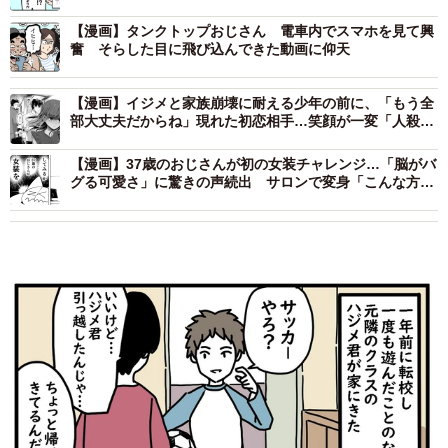
ととは
【漫画】タンクトップおじさん 電車内でスマホを見て興
奮 そらした目に飛び込んできた動画に仰天
【漫画】イジメと家族崩壊に耐える少年の前に、「もう全
部大丈夫だからね」現れた初恋相手…笑顔が一変「人殺し
ども」とつぶやく姿に戦慄
【漫画】37歳のおじさんが初の女装チャレンジ…「脳がバ
グる可愛さ」に驚きの声続出 サロンで変身「こんな方法
もあるんだ」