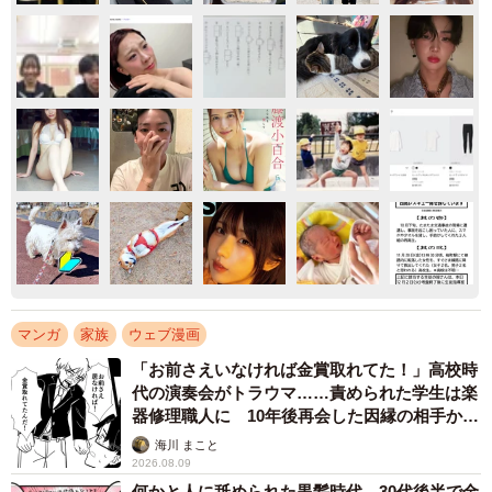
マンガ
家族
ウェブ漫画
「お前さえいなければ金賞取れてた！」高校時
代の演奏会がトラウマ……責められた学生は楽
器修理職人に 10年後再会した因縁の相手から
思わぬ申し出【漫画】
海川 まこと
2026.08.09
何かと人に舐められた黒髪時代 30代後半で金