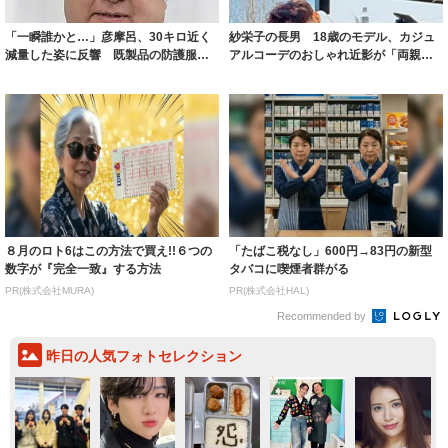
「一瞬誰かと…」彦摩呂、30キロ近く
紗栄子の長男 18歳のモデル、カジュ
減量した姿に反響 既製品の防護服が
アルコーデのおしゃれ近影が「両親の
着られると...
いいとこ取...
８月のロト6はこの方法で買え!!６つの
「たばこ税なし」600円→83円の新型
数字が『完全一致』する方法
タバコに喫煙者群がる
PR(株式会社MURA)
PR(株式会社HAL)
Recommended by
昨日の人気フォトセレクション