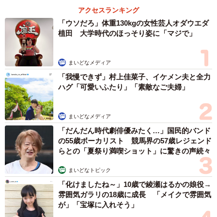
アクセスランキング
「ウソだろ」体重130kgの女性芸人オダウエダ
植田 大学時代のほっそり姿に「マジで」
まいどなメディア
「我慢できず」村上佳菜子、イケメン夫と全力
ハグ「可愛いふたり」「素敵なご夫婦」
まいどなメディア
「だんだん時代劇俳優みたく…」国民的バンド
の55歳ボーカリスト 競馬界の57歳レジェンド
らとの「夏祭り満喫ショット」に驚きの声続々
まいどなトピック
「化けましたね～」10歳で綾瀬はるかの娘役→
雰囲気ガラリの18歳に成長 「メイクで雰囲気
が」「宝塚に入れそう」