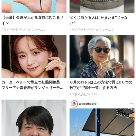
【当選】金運が上がる直前に起こるサ
宝くじ当たる人は“たまたま”じゃな
イン
い?!
PR(合同会社デジタルファーム )
PR(合同会社デジタルファーム )
ガーターベルトで際立つ妖艶脚線美
８月のロト6はこの方法で買え!!６つの
フリーアナ森香澄がランジェリーモデ
数字が『完全一致』する方法
ルに ｢PE...
PR(株式会社MURA)