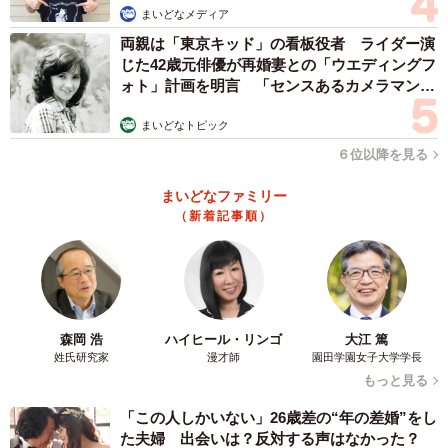
まいどなメディア
両親は「東京キッド」の看板役者 ライダー演
じた42歳元俳優が再婚妻との「ウエディングフ
ォト」計画を明言 「センスあるカメラマン求
む」
まいどなトピック
６位以降を見る
まいどなファミリー
（新着記事順）
森岡 浩
ハイヒール・リンゴ
大江 篤
姓氏研究家
漫才師
園田学園女子大学学長
もっと見る
「この人しかいない」26歳差の“年の差婚”をし
た夫婦 出会いは？反対する声はなかった？