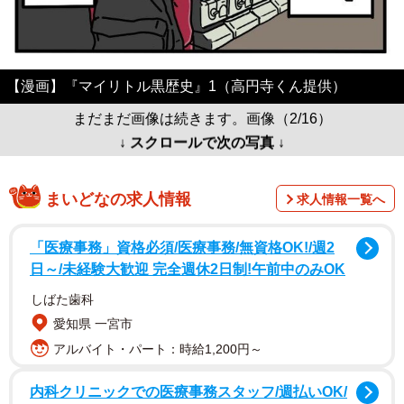
【漫画】『マイリトル黒歴史』1（高円寺くん提供）
まだまだ画像は続きます。画像（2/16）
↓ スクロールで次の写真 ↓
まいどなの求人情報
求人情報一覧へ
「医療事務」資格必須/医療事務/無資格OK!/週2
日～/未経験大歓迎 完全週休2日制!午前中のみOK
しばた歯科
愛知県 一宮市
アルバイト・パート：時給1,200円～
内科クリニックでの医療事務スタッフ/週払いOK/