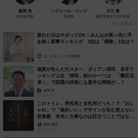
森岡 浩
ハイヒール・リンゴ
大江 篤
姓氏研究家
漫才師
園田学園女子大学学長
もっと見る
疲れた日はサボってOK！みんなが真っ先に手
を抜く家事ランキング 2位は「掃除」1位は？
まいどなニュース情報部
2026.08.09
6/16
滋賀が生んだ大スター、ダイアン津田 名字ラ
ンキング上位「津田」姓のルーツは 「豊臣兄
サッカーができないから代わりに駄菓子屋へ（高円寺くん提供）
弟！」で話題の武将にも意外な関係が…？
森岡 浩
するとハジメ君がガチャは1時間かけてゆっくり回すと無料
2026.08.09
で出るという怪しげな話を持ちだします。半信半疑の高円
このトイレ、男性用と女性用どっち！？「おし
ゃれ」で「格好いい」デザインが生む笑えない
寺くんは、藁にもすがる思いで挑戦を決意。その後2人は1
悲喜劇 本当に大事なのは目立つことではな
時間かけてハンドルを回し続けるのでした。当時につい
く…
高野 朋美
て、作者の高円寺くんに詳しく話を聞きました。
2026.08.09