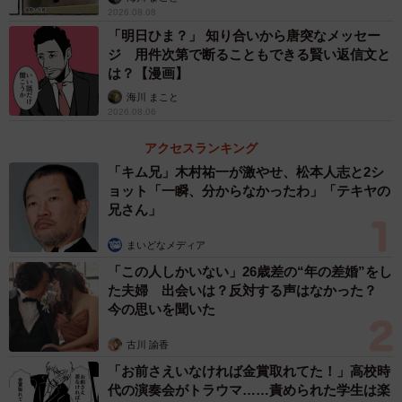
2026.08.08
「明日ひま？」 知り合いから唐突なメッセー
4/16
ジ 用件次第で断ることもできる賢い返信文と
は？【漫画】
原因は高円寺くんのお母さん！（高円寺くん提供）
海川 まこと
2026.08.06
その事実に気づいた高円寺くんは、申し訳なさと恥ずかし
さでいっぱいに。一方のハジメ君も思いがけない相手の登
アクセスランキング
「キム兄」木村祐一が激やせ、松本人志と2シ
場に戸惑いを隠せず、2人の間にはなんとも言えない気まず
ョット「一瞬、分からなかったわ」「テキヤの
い空気が流れました。
兄さん」
まいどなメディア
「この人しかいない」26歳差の“年の差婚”をし
た夫婦 出会いは？反対する声はなかった？
今の思いを聞いた
古川 諭香
「お前さえいなければ金賞取れてた！」高校時
代の演奏会がトラウマ……責められた学生は楽
5/16