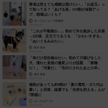
みたいなパターンが多かった気がします。
帰省は控えても感謝は届けたい…「お盆玉」っ
て知ってる？「あげる派」の4割が金額アッ
プ、相場はいくら？
でも、実際1時間続けられる子はほとんどいなくて、だいた
まいどなニュース情報部
い20分くらいで諦める子が多かったですね。どんなにゆっ
2026.08.09
くり回しても20分くらいで回っちゃうんですよね。また
「これが不動柴か…」初めて外を散歩した豆柴
→2分後、足元でうるうる 「かわいすぎる」
200円入れるガチャもあったのですが「そっちでは無料ガチ
「ぬいぐるみみたい」
ャはできないらしい」という派生の噂も広まっていまし
梨木 香奈
た。
2026.08.09
「体だけ別生物みたい」初めて川遊びをした
ー作品について、X（旧Twitter）で「私の中でも一番、人に
犬、濡れた直後の激変ぶりが話題 「新種
だ！」「河童だ」「毛刈りされたあとの羊」
話せるライトな黒歴史」として紹介されていました。今
梨木 香奈
後、他の黒歴史を題材にした作品を描くご予定はあります
2026.08.09
か。
補助があっても約9割が「夏の電気・ガス代は
重い」と回答…猛暑でも「冷房を控える」人が
7割超に
意外に好評だったので恥ずかしさに耐えられる範囲で描い
まいどなデータ
てみようかなと思っています。基本的に「当時の自分がア
2026.08.08