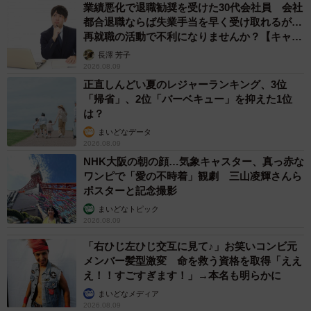
に挑む（高円寺くん提供）
業績悪化で退職勧奨を受けた30代会社員 会社
都合退職ならば失業手当を早く受け取れるが…
再就職の活動で不利になりませんか？【キャリ
ーハジメ君と無料ガチャを試していた1時間は、どのように
アカウンセラーが解説】
長澤 芳子
過ごされたのでしょうか。
2026.08.09
正直しんどい夏のレジャーランキング、3位
ガチャを回し始めてからは「あーでもないこーでもない」
「帰省」、2位「バーベキュー」を抑えた1位
と言い合って気まずい気持ちは自然となくなっていた気が
は？
します。校庭に向かう道中などは漫画以上に気まずい雰囲
まいどなデータ
2026.08.09
気だった気がします…
NHK大阪の朝の顔…気象キャスター、真っ赤な
ワンピで「愛の不時着」観劇 三山凌輝さんら
ー作品で描かれたエピソードの後に、ご自身でも1時間無料
ポスターと記念撮影
ガチャを試してみたことはありますか。
まいどなトピック
2026.08.09
その後、地元の子ども達全体に噂が広まっていたので、私
「右ひじ左ひじ交互に見て♪」お笑いコンビ元
メンバー髪型激変 命を救う資格を取得「ええ
含め一時期みんな試していたような気がします。駄菓子屋
え！！すごすぎます！」→本名も明らかに
の前にゲーム機も置いてあったんですが、それで友人が遊
まいどなメディア
んでいる間に、他の子たちが横のガチャガチャで試してる
2026.08.09