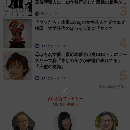
器修理職人に 10年後再会した因縁の相手から
思わぬ申し出【漫画】
勘違いが生んだ組み合わせはもちろん気まずい（高円寺くん提供）
海川 まこと
「ウソだろ」体重130kgの女性芸人オダウエダ
やっとのことで校庭に到着するも、門には「本日貸切」の
植田 大学時代のほっそり姿に「マジで」
札が。高円寺くんはハジメ君を気の毒に思い、近所の駄菓
子屋に誘います。ところが駄菓子屋に着いてから2人ともお
まいどなメディア
金をもっていないことに気づく始末。再び気まずい沈黙が
母は有名女優、慶応幼稚舎出身CBCアナのノー
漂い「お金もないのに駄菓子屋に誘うオレって一体…」と
スリーブ姿「育ちの良さが表情に表れてる」
高円寺くんはパニックに。
「天使の笑顔」
まいどなメディア
６位以降を見る
まいどなファミリー
（新着記事順）