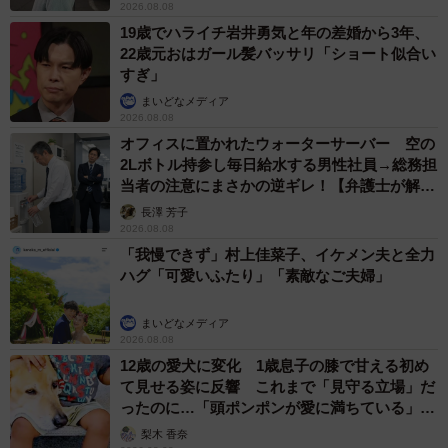
2026.08.08
19歳でハライチ岩井勇気と年の差婚から3年、
22歳元おはガール髪バッサリ「ショート似合い
すぎ」
まいどなメディア
2026.08.08
オフィスに置かれたウォーターサーバー 空の
2Lボトル持参し毎日給水する男性社員→総務担
当者の注意にまさかの逆ギレ！【弁護士が解
説】
長澤 芳子
2026.08.08
「我慢できず」村上佳菜子、イケメン夫と全力
ハグ「可愛いふたり」「素敵なご夫婦」
まいどなメディア
2026.08.08
12歳の愛犬に変化 1歳息子の膝で甘える初め
て見せる姿に反響 これまで「見守る立場」だ
ったのに…「頭ポンポンが愛に満ちている」
「尊…」
梨木 香奈