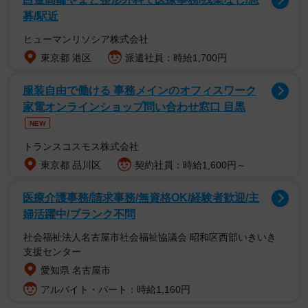
募/駅近
ヒューマンリソシア株式会社
小学4年生の夏、高円寺くんが自宅で遊んでいると、お母さ
東京都 港区
派遣社員：時給1,700円
んから友達が来たと知らされます。玄関には1年前に転校
し、1度も遊んだことのない元隣のクラスのハジメ君の姿が
服装自由で働ける 事務メインのオフィスワーク
ありました。
家電オンラインショップ問い合わせ窓口 目黒
NEW
トランスコスモス株式会社
東京都 品川区
契約社員：時給1,600円～
医療介護事務/請求事務/無資格OK/経験者歓迎/主
婦活躍中/ブランク不問
社会福祉法人名古屋市社会福祉協議会 昭和区西部いきいき
支援センター
2/16
愛知県 名古屋市
母に何度聞いても訪ねてきた友人はハジメ君（高円寺くん提供）
アルバイト・パート：時給1,160円