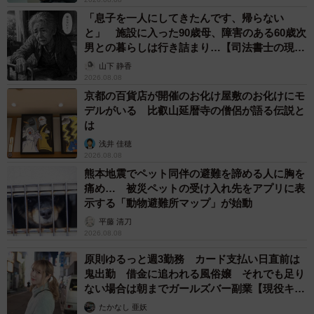
https://www.instagram.com/urenaimangakanonichijyou/
「息子を一人にしてきたんです、帰らない
▽ブログ
と」 施設に入った90歳母、障害のある60歳次
男との暮らしは行き詰まり…【司法書士の現場
https://urenaimangaka.blog.jp/
から】
山下 静香
2026.08.08
京都の百貨店が開催のお化け屋敷のお化けにモ
デルがいる 比叡山延暦寺の僧侶が語る伝説と
は
浅井 佳穂
2026.08.08
熊本地震でペット同伴の避難を諦める人に胸を
痛め… 被災ペットの受け入れ先をアプリに表
示する「動物避難所マップ」が始動
平藤 清刀
2026.08.08
原則ゆるっと週3勤務 カード支払い日直前は
鬼出勤 借金に追われる風俗嬢 それでも足り
ない場合は朝までガールズバー副業【現役キャ
ストに取材】
たかなし 亜妖