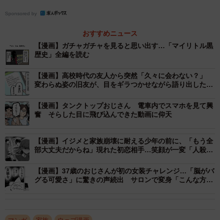
なぜ自分が呼ばれたのか分からないまま、高円寺くんはハ
Sponsored by
ジメ君に誘われ、小学校の校庭へサッカーをしに向かいま
す。ところがその道中、高円寺くんは事の真相に気づいて
おすすめニュース
ハッとしました。
【漫画】ガチャガチャを見ると思い出す…「マイリトル黒
歴史」全編を読む
【漫画】高校時代の友人から突然「久々に会わない？」
変わらぬ姿の旧友が、目をギラつかせながら語り出したこ
ととは
【漫画】タンクトップおじさん 電車内でスマホを見て興
奮 そらした目に飛び込んできた動画に仰天
【漫画】イジメと家族崩壊に耐える少年の前に、「もう全
3/16
部大丈夫だからね」現れた初恋相手…笑顔が一変「人殺し
ども」とつぶやく姿に戦慄
何でハジメ君は自分を訪ねたのか全く分からない高円寺くん（高円寺く
【漫画】37歳のおじさんが初の女装チャレンジ…「脳がバ
ん提供）
グる可愛さ」に驚きの声続出 サロンで変身「こんな方法
もあるんだ」
思い返してみると、サッカーが上手いハジメ君は地元で一
番上手いと評判だった高円寺くんの兄と、転校前はよく遊