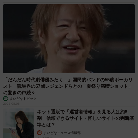
ホすぎる…」というエピソードが多い気がします。
ー今後はどのような漫画を描いていきたいと考えています
か。目指している作風やテーマがあれば教えてください。
元々ストーリー漫画を描いているので、ジャンプルーキー
に投稿してみたいと考えています。エッセイ漫画は自分の
思い出保存的な意味でもやっているので、緩く長く自分が
楽しいように続けていきたいなと考えています。読んでい
ただけることはとても嬉しいので、あまり園芸や漫画制作
「だんだん時代劇俳優みたく…」国民的バンドの55歳ボーカリ
について知らない方でも読めるようにと意識しています。
スト 競馬界の57歳レジェンドらとの「夏祭り満喫ショット」
に驚きの声続々
出来ているかはわかりませんが…。
まいどなトピック
2026.08.08
＜高円寺くん関連情報＞
ネット通販で「運営者情報」を見る人は約8
▽X（旧Twitter）
割 信頼できるサイト・怪しいサイトの判断基
準とは？
https://x.com/pcNCrSHIAr6925
まいどなニュース情報部
▽Instagram
2026.08.08