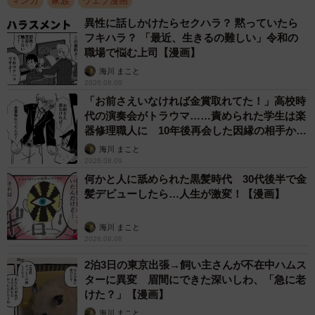
マンガ
家族
ウェブ漫画
んでいたのです。おそらく、ハジメ君が誘いに来た相手は
異性に話しかけたらセクハラ？ 黙っていたら
高円寺くんの兄。それをお母さんが「同級生だから」と勘
フキハラ？ 「最近、生きるの難しい」令和の
違いし、高円寺くんを呼び出してしまったのでした。
職場で悩む上司【漫画】
海川 まこと
2026.08.09
「お前さえいなければ金賞取れてた！」高校時
代の演奏会がトラウマ……責められた学生は楽
器修理職人に 10年後再会した因縁の相手から
思わぬ申し出【漫画】
海川 まこと
2026.08.09
何かと人に舐められた黒髪時代 30代後半で金
髪デビューしたら…人生が激変！【漫画】
海川 まこと
2026.08.08
2泊3日の東京出張→飼い主さんが不在中ハムス
ターに異変 眉間にできた深いしわ、「急に老
けた？」【漫画】
海川 まこと