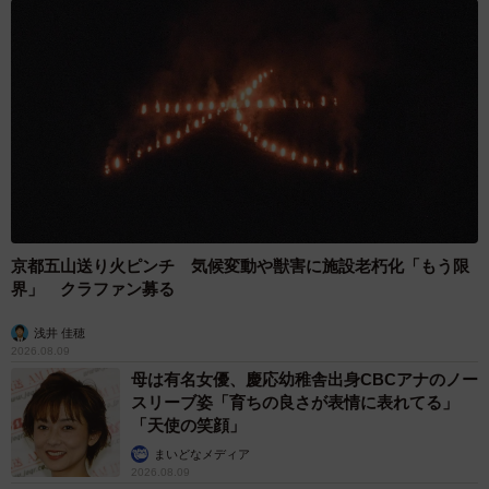
京都五山送り火ピンチ 気候変動や獣害に施設老朽化「もう限
界」 クラファン募る
浅井 佳穂
2026.08.09
母は有名女優、慶応幼稚舎出身CBCアナのノー
スリーブ姿「育ちの良さが表情に表れてる」
「天使の笑顔」
7/16
まいどなメディア
2026.08.09
ハジメ君から聞いた噂話をきっかけに、高円寺くんも1時間ガチャガチャ