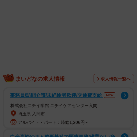
1/16
今でも思い出すハジメ君との学生時代の思い出とは（高円寺くん提供）
まいどなの求人情報
求人情報一覧へ
事務員/訪問介護/未経験者歓迎/交通費支給
NEW
株式会社ニチイ学館 ニチイケアセンター入間
埼玉県 入間市
アルバイト・パート：時給1,206円～
白金高輪やまと整形外科で医療事務/残業なし/急