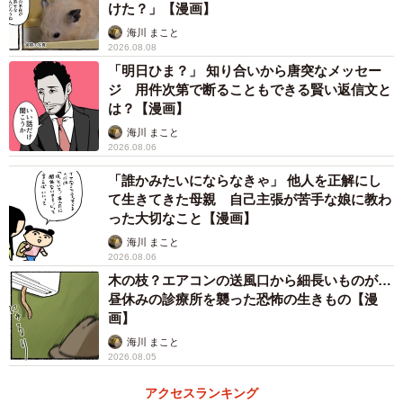
けた？」【漫画】
海川 まこと
2026.08.08
「明日ひま？」 知り合いから唐突なメッセー
ジ 用件次第で断ることもできる賢い返信文と
は？【漫画】
海川 まこと
2026.08.06
「誰かみたいにならなきゃ」 他人を正解にし
て生きてきた母親 自己主張が苦手な娘に教わ
った大切なこと【漫画】
海川 まこと
2026.08.06
木の枝？エアコンの送風口から細長いものが…
昼休みの診療所を襲った恐怖の生きもの【漫
画】
海川 まこと
2026.08.05
アクセスランキング