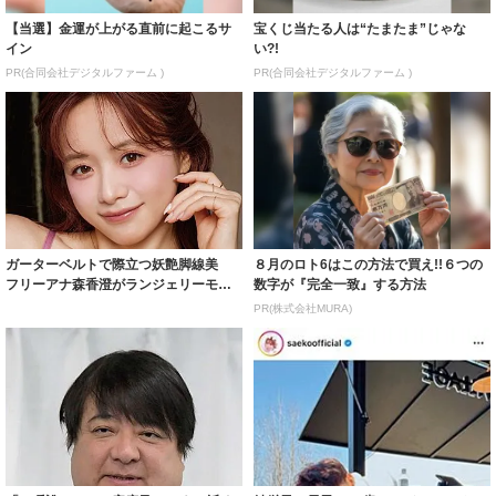
【当選】金運が上がる直前に起こるサ
宝くじ当たる人は“たまたま”じゃな
イン
い?!
PR(合同会社デジタルファーム )
PR(合同会社デジタルファーム )
ガーターベルトで際立つ妖艶脚線美
８月のロト6はこの方法で買え!!６つの
フリーアナ森香澄がランジェリーモデ
数字が『完全一致』する方法
ルに ｢PE...
PR(株式会社MURA)