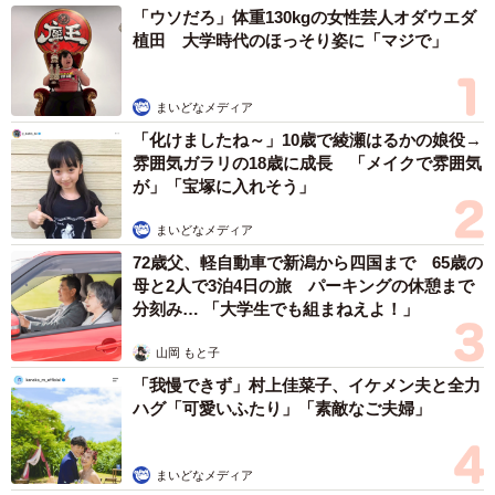
「ウソだろ」体重130kgの女性芸人オダウエダ
植田 大学時代のほっそり姿に「マジで」
まいどなメディア
「化けましたね～」10歳で綾瀬はるかの娘役→
雰囲気ガラリの18歳に成長 「メイクで雰囲気
が」「宝塚に入れそう」
まいどなメディア
72歳父、軽自動車で新潟から四国まで 65歳の
母と2人で3泊4日の旅 パーキングの休憩まで
分刻み… 「大学生でも組まねえよ！」
山岡 もと子
「我慢できず」村上佳菜子、イケメン夫と全力
ハグ「可愛いふたり」「素敵なご夫婦」
まいどなメディア