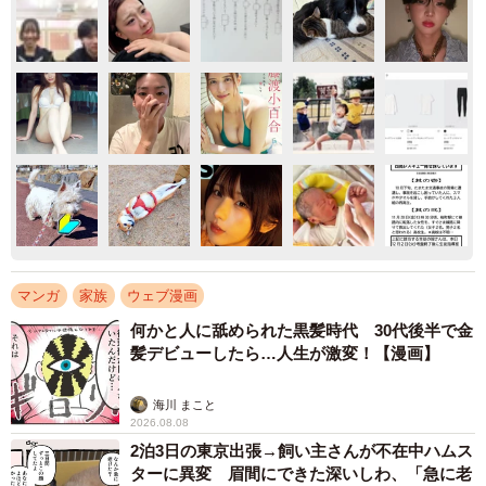
マンガ
家族
ウェブ漫画
何かと人に舐められた黒髪時代 30代後半で金
髪デビューしたら…人生が激変！【漫画】
海川 まこと
2026.08.08
2泊3日の東京出張→飼い主さんが不在中ハムス
ターに異変 眉間にできた深いしわ、「急に老