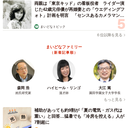
両親は「東京キッド」の看板役者 ライダー演
じた42歳元俳優が再婚妻との「ウエディングフ
ォト」計画を明言 「センスあるカメラマン求
む」
まいどなトピック
６位以降を見る
まいどなファミリー
（新着記事順）
森岡 浩
ハイヒール・リンゴ
大江 篤
姓氏研究家
漫才師
園田学園女子大学学長
もっと見る
補助があっても約9割が「夏の電気・ガス代は
重い」と回答…猛暑でも「冷房を控える」人が
7割超に