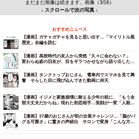
まだまだ画像は続きます。画像（3/16）
↓ スクロールで次の写真 ↓
おすすめニュース
【漫画】ガチャガチャを見ると思い出す…「マイリトル黒
歴史」全編を読む
【漫画】高校時代の友人から突然「久々に会わない？」
変わらぬ姿の旧友が、目をギラつかせながら語り出したこ
ととは
【漫画】タンクトップおじさん 電車内でスマホを見て興
奮 そらした目に飛び込んできた動画に仰天
【漫画】イジメと家族崩壊に耐える少年の前に、「もう全
部大丈夫だからね」現れた初恋相手…笑顔が一変「人殺し
ども」とつぶやく姿に戦慄
【漫画】37歳のおじさんが初の女装チャレンジ…「脳がバ
グる可愛さ」に驚きの声続出 サロンで変身「こんな方法
もあるんだ」