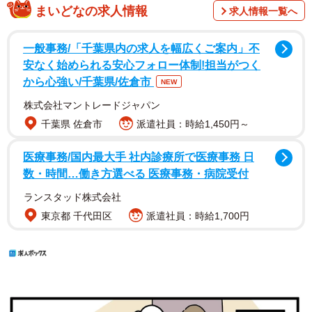
まいどなの求人情報
求人情報一覧へ
一般事務/「千葉県内の求人を幅広くご案内」不
安なく始められる安心フォロー体制!担当がつく
から心強い/千葉県/佐倉市
NEW
株式会社マントレードジャパン
千葉県 佐倉市
派遣社員：時給1,450円～
医療事務/国内最大手 社内診療所で医療事務 日
数・時間…働き方選べる 医療事務・病院受付
ランスタッド株式会社
東京都 千代田区
派遣社員：時給1,700円