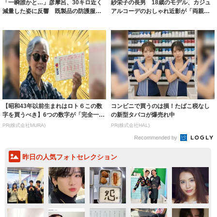
「一瞬誰かと…」彦摩呂、30キロ近く
紗栄子の長男 18歳のモデル、カジュ
減量した姿に反響 既製品の防護服が
アルコーデのおしゃれ近影が「両親の
着られると...
いいとこ取...
【昭和43年以前生まれはロト６この数
コンビニで買うのは損！たばこ税なし
字を買うべき】6つの数字が「完全一
の新型タバコが爆売れ中
致」する方...
PR(株式会社MURA)
PR(株式会社HAL)
Recommended by
昨日の人気フォトセレクション