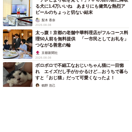
る犬に1.4万いいね あまりにも健気な熱烈ア
ピールのちょっと切ない結末
梨木 香奈
2026.08.08
太っ腹！京都の老舗中華料理店がフルコース料
理50人前を無料提供 「一市民としてお礼を」
つながる善意の輪
京都新聞社
2026.08.08
ボロボロで不細工なおじいちゃん猫に一目惚
れ エイズだし手がかかるけど…おうちで暮ら
すと「おじ猫」だって可愛くなったよ！
鶴野 浩己
2026.08.08