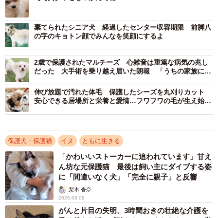
結果、手術は無事成功。ゆくゆくは根治が望めるため、薬
棄てられたシニア犬 経過したセンター収容期限 前脚八
の字のキョトン顔でみんなを笑顔にするよ
を飲む必要もなくなり、健康な生活を送ることができるよ
うになります。ここでふうちゃんの犬生が良いほうに転が
2歳で保護されたマルチーズ 心雑音は重篤な病気の兆し
り始めました。
だった 大手術を乗り越え届いた朗報 「うちの家族にな
って」
手術を終え改めて幸せを目指すことに
伸び放題で汚れた体毛 保護したシーズを丸刈りカット
安心できる居場所と栄養と愛情…フワフワの毛が生え始め
た！
保護犬・保護猫
イヌ
ともに生きる
「かわいいストーカーに追われています」甘え
ん坊な元保護猫 最後は飼い主にダイブする姿
に「間違いなく犬」「完全に親子」と反響
梨木 香奈
2026.08.06
がんと片目の失明、3時間おきの壮絶な介護を