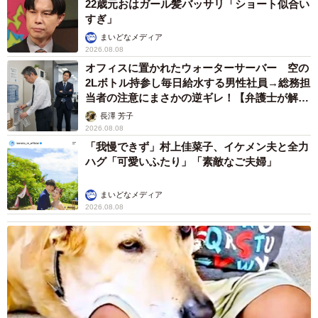
22歳元おはガール髪バッサリ「ショート似合い
すぎ」
まいどなメディア
2026.08.08
オフィスに置かれたウォーターサーバー 空の
2Lボトル持参し毎日給水する男性社員→総務担
当者の注意にまさかの逆ギレ！【弁護士が解
説】
長澤 芳子
2026.08.08
「我慢できず」村上佳菜子、イケメン夫と全力
ハグ「可愛いふたり」「素敵なご夫婦」
まいどなメディア
2026.08.08