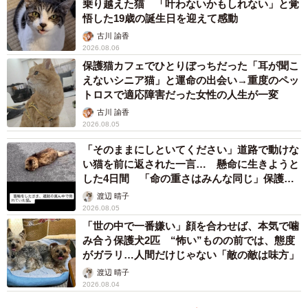
乗り越えた猫 「叶わないかもしれない」と覚
悟した19歳の誕生日を迎えて感動
古川 諭香
2026.08.06
2/3
保護猫カフェでひとりぼっちだった「耳が聞こ
先住犬とも仲良しになりました
えないシニア猫」と運命の出会い→重度のペッ
トロスで適応障害だった女性の人生が一変
しばらくの間、ふうちゃんは預かりボランティアさんの家
古川 諭香
2026.08.05
で術後ケアを受けながら過ごしていました。精神面でも全
く問題なく、人間を前に甘えたり、先住犬と一緒に遊んだ
「そのままにしといてください」道路で動けな
い猫を前に返された一言… 懸命に生きようと
り、笑顔を浮かべたりするようにもなりました。
した4日間 「命の重さはみんな同じ」保護団
体代表の訴え
渡辺 晴子
そして、体調が安定したところで団体ではふうちゃんの里
2026.08.05
親募集をスタート。保護から手術に至るまでのプロセスは
「世の中で一番嫌い」顔を合わせば、本気で噛
み合う保護犬2匹 “怖い”ものの前では、態度
かなり大変なものではありましたが、ここで幸せを目指す
がガラリ…人間だけじゃない「敵の敵は味方」
リスタートとなりました。
渡辺 晴子
2026.08.04