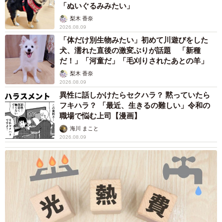
「ぬいぐるみみたい」
梨木 香奈
2026.08.09
「体だけ別生物みたい」初めて川遊びをした
犬、濡れた直後の激変ぶりが話題 「新種
だ！」「河童だ」「毛刈りされたあとの羊」
梨木 香奈
2026.08.09
異性に話しかけたらセクハラ？ 黙っていたら
フキハラ？ 「最近、生きるの難しい」令和の
職場で悩む上司【漫画】
海川 まこと
2026.08.09