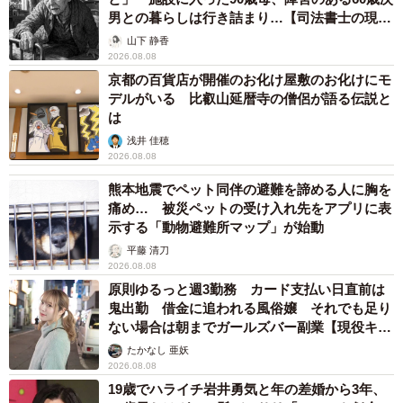
男との暮らしは行き詰まり…【司法書士の現場
から】
山下 静香
2026.08.08
京都の百貨店が開催のお化け屋敷のお化けにモ
デルがいる 比叡山延暦寺の僧侶が語る伝説と
は
浅井 佳穂
2026.08.08
熊本地震でペット同伴の避難を諦める人に胸を
痛め… 被災ペットの受け入れ先をアプリに表
示する「動物避難所マップ」が始動
平藤 清刀
2026.08.08
原則ゆるっと週3勤務 カード支払い日直前は
鬼出勤 借金に追われる風俗嬢 それでも足り
ない場合は朝までガールズバー副業【現役キャ
ストに取材】
たかなし 亜妖
2026.08.08
19歳でハライチ岩井勇気と年の差婚から3年、