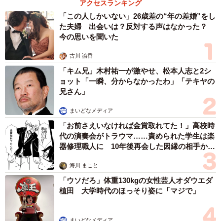
アクセスランキング
「この人しかいない」26歳差の“年の差婚”をし
た夫婦 出会いは？反対する声はなかった？
今の思いを聞いた
古川 諭香
「キム兄」木村祐一が激やせ、松本人志と2シ
ョット「一瞬、分からなかったわ」「テキヤの
兄さん」
まいどなメディア
「お前さえいなければ金賞取れてた！」高校時
3/3
代の演奏会がトラウマ……責められた学生は楽
器修理職人に 10年後再会した因縁の相手から
近い将来、絶対に幸せを掴んでね！
思わぬ申し出【漫画】
海川 まこと
小さな体で大変な手術を乗り越えたふうちゃんなので、こ
「ウソだろ」体重130kgの女性芸人オダウエダ
れから先もきっと自らの幸せを掴んでくれることでしょ
植田 大学時代のほっそり姿に「マジで」
う。1日も早くふうちゃんにピッタリの里親さんとの縁が結
ばれると良いなと思いました。
まいどなメディア