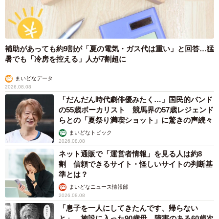
補助があっても約9割が「夏の電気・ガス代は重い」と回答…猛
暑でも「冷房を控える」人が7割超に
まいどなデータ
2026.08.08
「だんだん時代劇俳優みたく…」国民的バンド
の55歳ボーカリスト 競馬界の57歳レジェンド
らとの「夏祭り満喫ショット」に驚きの声続々
まいどなトピック
2026.08.08
ネット通販で「運営者情報」を見る人は約8
割 信頼できるサイト・怪しいサイトの判断基
準とは？
まいどなニュース情報部
2026.08.08
「息子を一人にしてきたんです、帰らない
と」 施設に入った90歳母、障害のある60歳次