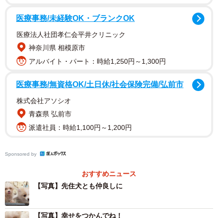
護団体は、懇意にしている福岡県のボランティアチーム、
わんにゃんレスキューはぴねすに相談。ふうちゃんははぴ
医療事務/未経験OK・ブランクOK
ねすに保護されることになりました。
医療法人社団孝仁会平井クリニック
神奈川県 相模原市
ふうちゃんの犬生が好転し始めた
アルバイト・パート：時給1,250円～1,300円
保護当初のふうちゃんはまだ生まれて間もなく、その小さ
な体で手術に挑むのは身体的な負担が大きいため、しばら
医療事務/無資格OK/土日休/社会保険完備/弘前市
くは成長を待つことにしました。
株式会社アソシオ
青森県 弘前市
そして、生後4カ月となり、体重も1.3kgまで増えたこと
派遣社員：時給1,100円～1,200円
で、心臓手術に挑むことに。ただし、この間ふうちゃんは
一度肺炎を患った影響で血管が膠着しており、通常の子犬
Sponsored by
の手術よりも難易度がかなり高いものでした。
おすすめニュース
【写真】先住犬とも仲良しに
しかし、心臓の権威である獣医師たちもまた、ふうちゃん
の小さな命とその未来、そして団体の思いに心を寄せてく
【写真】幸せをつかんでね！
れ難しい手術に挑んでくれました。