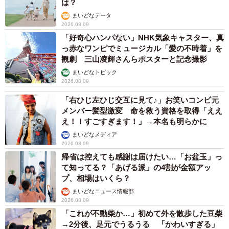
は？
まいどなデータ
2026.08.09
「好奇心ハンパない」NHK気象キャスター、真
っ赤なワンピでミュージカル「愛の不時着」を
観劇 三山凌輝さんらポスターと記念撮影
まいどなトピック
2026.08.09
「右ひじ左ひじ交互に見て♪」お笑いコンビ元
メンバー髪型激変 命を救う資格を取得「ええ
え！！すごすぎます！」→本名も明らかに
まいどなメディア
2026.08.09
帰省は控えても感謝は届けたい…「お盆玉」っ
て知ってる？「あげる派」の4割が金額アッ
プ、相場はいくら？
まいどなニュース情報部
2026.08.09
「これが不動柴か…」初めて外を散歩した豆柴
→2分後、足元でうるうる 「かわいすぎる」