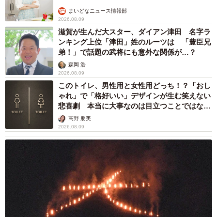
まいどなニュース情報部
2026.08.09
滋賀が生んだ大スター、ダイアン津田 名字ラ
ンキング上位「津田」姓のルーツは 「豊臣兄
弟！」で話題の武将にも意外な関係が…？
森岡 浩
2026.08.09
このトイレ、男性用と女性用どっち！？「おし
ゃれ」で「格好いい」デザインが生む笑えない
悲喜劇 本当に大事なのは目立つことではな
く…
高野 朋美
2026.08.09