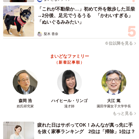
「これが不動柴か…」初めて外を散歩した豆柴
わんにゃんレスキューはぴねす
→2分後、足元でうるうる 「かわいすぎる」
http://happines-rescue.com/
「ぬいぐるみみたい」
梨木 香奈
６位以降を見る
まいどなファミリー
（新着記事順）
森岡 浩
ハイヒール・リンゴ
大江 篤
姓氏研究家
漫才師
園田学園女子大学学長
もっと見る
疲れた日はサボってOK！みんなが真っ先に手
を抜く家事ランキング 2位は「掃除」1位は？