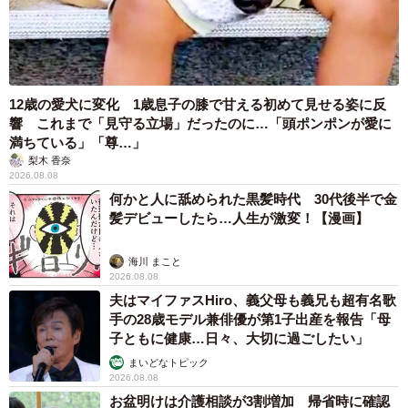
12歳の愛犬に変化 1歳息子の膝で甘える初めて見せる姿に反
響 これまで「見守る立場」だったのに…「頭ポンポンが愛に
満ちている」「尊…」
梨木 香奈
2026.08.08
何かと人に舐められた黒髪時代 30代後半で金
髪デビューしたら…人生が激変！【漫画】
海川 まこと
2026.08.08
夫はマイファスHiro、義父母も義兄も超有名歌
手の28歳モデル兼俳優が第1子出産を報告「母
子ともに健康…日々、大切に過ごしたい」
まいどなトピック
2026.08.08
お盆明けは介護相談が3割増加 帰省時に確認