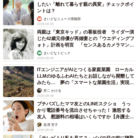
したい「離れて暮らす親の異変」チェックポイ
ントは？
まいどなニュース情報部
2026.08.08
両親は「東京キッド」の看板役者 ライダー演
じた42歳元俳優が再婚妻との「ウエディングフ
ォト」計画を明言 「センスあるカメラマン求
む」
まいどなトピック
2026.08.08
ITエンジニアがAIとつくる家庭菜園 ローカル
LLMのゆるふわAIたちとお話しながら開墾して
みたら… 夢の「スマートな菜園生活」実現な
るか
井二 かける
2026.08.08
プチバズしたママ友とのLINEスクショ うっ
かり電話番号を流出させちゃった！ 激怒する
友人 慰謝料の相場はいくらですか【弁護士が
解説】
長澤 芳子
2026.08.08
「テレビより私を見て？」パパの目の前に陣取