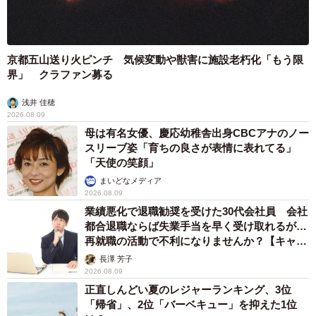
京都五山送り火ピンチ 気候変動や獣害に施設老朽化「もう限
界」 クラファン募る
浅井 佳穂
2026.08.09
母は有名女優、慶応幼稚舎出身CBCアナのノー
スリーブ姿「育ちの良さが表情に表れてる」
「天使の笑顔」
まいどなメディア
2026.08.09
業績悪化で退職勧奨を受けた30代会社員 会社
都合退職ならば失業手当を早く受け取れるが…
再就職の活動で不利になりませんか？【キャリ
アカウンセラーが解説】
長澤 芳子
2026.08.09
正直しんどい夏のレジャーランキング、3位
「帰省」、2位「バーベキュー」を抑えた1位