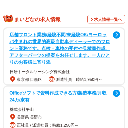
まいどなの求人情報
求人情報一覧へ
PDAは生後数カ月以内の手術で完治も期待できる
PDAとはワンコの先天性心疾患の中でも発生する頻度が高
店舗フロント業務/経験不問/未経験OK/ヨーロッ
パ生まれの世界的高級自動車ディーラーでのフロ
く、特徴的な心雑音が認められるもの。早期の治療が必要
ント業務です。点検・車検の受付や見積書作成、
です。
アフターパーツの提案をお任せします。一人ひと
りのお客様に寄り添
特にマルチーズ、ポメラニアン、トイプードルなどの小型
日研トータルソーシング株式会社
犬種によくみられることから、遺伝が関係するとも言われ
東京都 目黒区
派遣社員：時給1,950円～
ています。
Officeソフトで資料作成できる方/製造事務/月収
一方、生後数カ月以内のできるだけ早い時期に外科手術を
24万/寮有
することで、完治も期待できる疾患です。そのため、ブリ
株式会社平山
ーダーの元からできるだけ早く保護し、適切な手術を実施
長野県 長野市
してあげる必要があります。この事情を知った長崎県の保
正社員 / 派遣社員：時給1,250円～