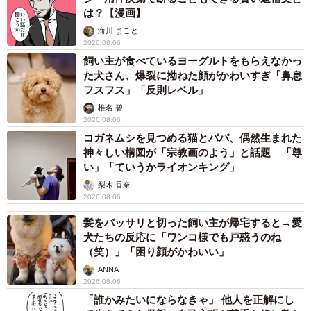
は？【漫画】
海川 まこと
2026.08.06
飼い主が食べているヨーグルトをもらえなかっ
た犬さん、爆裂に拗ねた顔がかわいすぎ「鼻息
フスフス」「反則レベル」
椎名 碧
2026.08.06
コガネムシを見つめる猫とパパ、偶然生まれた
神々しい構図が「宗教画のよう」と話題 「尊
い」「ていうかライオンキング」
梨木 香奈
2026.08.06
髪をバッサリと切った飼い主が帰宅すると→愛
犬たちの反応に「ワンコ様でも戸惑うのね
（笑）」「困り顔がかわいい」
ANNA
2026.08.06
「誰かみたいにならなきゃ」 他人を正解にし