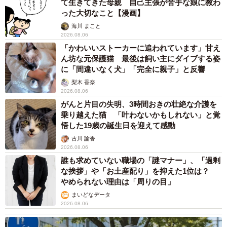
て生きてきた母親 自己主張が苦手な娘に教わ
った大切なこと【漫画】
海川 まこと
2026.08.06
「かわいいストーカーに追われています」甘え
ん坊な元保護猫 最後は飼い主にダイブする姿
に「間違いなく犬」「完全に親子」と反響
梨木 香奈
2026.08.06
がんと片目の失明、3時間おきの壮絶な介護を
乗り越えた猫 「叶わないかもしれない」と覚
悟した19歳の誕生日を迎えて感動
古川 諭香
2026.08.06
誰も求めていない職場の「謎マナー」、「過剰
な挨拶」や「お土産配り」を抑えた1位は？
やめられない理由は「周りの目」
まいどなデータ
2026.08.06