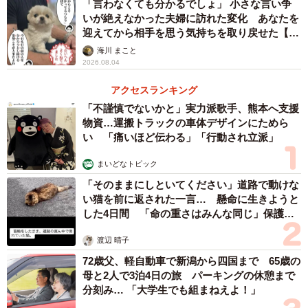
「言わなくても分かるでしょ」 小さな言い争
いが絶えなかった夫婦に訪れた変化 あなたを
迎えてから相手を思う気持ちを取り戻せた【漫
画】
海川 まこと
2026.08.04
アクセスランキング
「不謹慎でないかと」実力派歌手、熊本へ支援
物資…運搬トラックの車体デザインにためら
い 「痛いほど伝わる」「行動され立派」
まいどなトピック
「そのままにしといてください」道路で動けな
い猫を前に返された一言… 懸命に生きようと
した4日間 「命の重さはみんな同じ」保護団
体代表の訴え
渡辺 晴子
72歳父、軽自動車で新潟から四国まで 65歳の
母と2人で3泊4日の旅 パーキングの休憩まで
分刻み… 「大学生でも組まねえよ！」