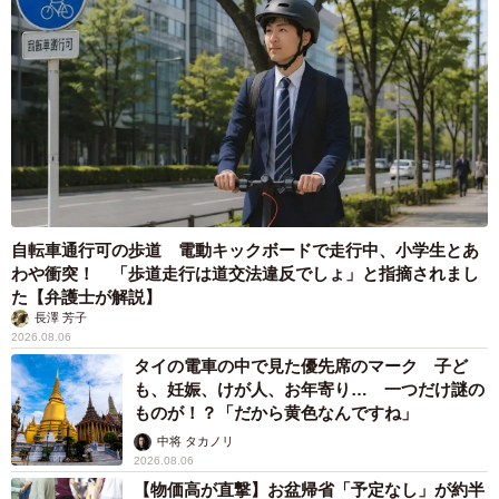
自転車通行可の歩道 電動キックボードで走行中、小学生とあ
わや衝突！ 「歩道走行は道交法違反でしょ」と指摘されまし
た【弁護士が解説】
長澤 芳子
2026.08.06
タイの電車の中で見た優先席のマーク 子ど
も、妊娠、けが人、お年寄り… 一つだけ謎の
ものが！？「だから黄色なんですね」
中将 タカノリ
2026.08.06
【物価高が直撃】お盆帰省「予定なし」が約半