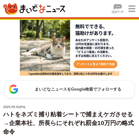
まいどなニュースをGoogle検索でフォローする
2025.05.02(Fri)
ハトをネズミ捕り粘着シートで捕まえケガさせる
→企業本社、所長らにそれぞれ罰金10万円の略式
命令