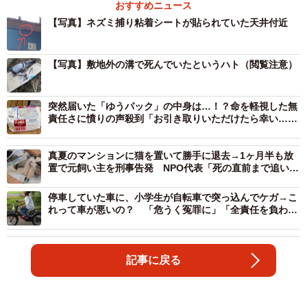
おすすめニュース
【写真】ネズミ捕り粘着シートが貼られていた天井付近
【写真】敷地外の溝で死んでいたというハト（閲覧注意）
突然届いた「ゆうパック」の中身は…！？命を軽視した無
責任さに憤りの声殺到「お引き取りいただけたら幸い…じ
ゃないから！」
真夏のマンションに猫を置いて勝手に退去→1ヶ月半も放
置で元飼い主を刑事告発 NPO代表「死の直前まで追い込
み許せない」
停車していた車に、小学生が自転車で突っ込んでケガ→こ
れって車が悪いの？ 「危うく冤罪に」「全責任を負わさ
れた」
記事に戻る