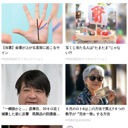
【当選】金運が上がる直前に起こるサ
宝くじ当たる人は“たまたま”じゃな
イン
い?!
PR(合同会社デジタルファーム )
PR(合同会社デジタルファーム )
「一瞬誰かと…」彦摩呂、30キロ近く
８月のロト6はこの方法で買え!!６つの
減量した姿に反響 既製品の防護服が
数字が『完全一致』する方法
着られると...
PR(株式会社MURA)