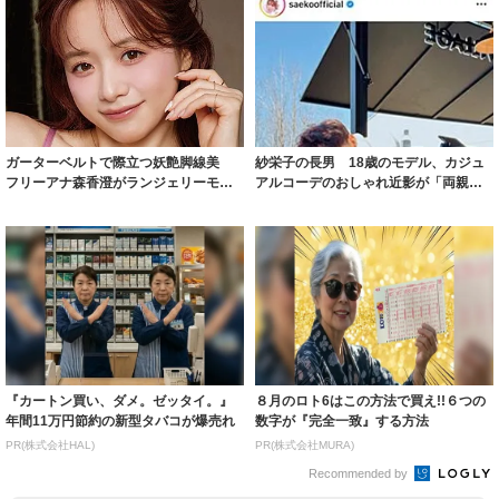
ガーターベルトで際立つ妖艶脚線美
紗栄子の長男 18歳のモデル、カジュ
フリーアナ森香澄がランジェリーモデ
アルコーデのおしゃれ近影が「両親の
ルに ｢PE...
いいとこ取...
『カートン買い、ダメ。ゼッタイ。』
８月のロト6はこの方法で買え!!６つの
年間11万円節約の新型タバコが爆売れ
数字が『完全一致』する方法
PR(株式会社HAL)
PR(株式会社MURA)
Recommended by