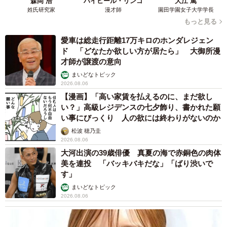
森岡 浩
ハイヒール・リンゴ
大江 篤
姓氏研究家
漫才師
園田学園女子大学学長
もっと見る
愛車は総走行距離17万キロのホンダレジェン
ド 「どなたか欲しい方が居たら」 大御所漫
才師が譲渡の意向
まいどなトピック
2026.08.06
【漫画】「高い家賃を払えるのに、まだ欲し
い？」高級レジデンスの七夕飾り、書かれた願
い事にびっくり 人の欲には終わりがないのか
松波 穂乃圭
2026.08.06
大河出演の39歳俳優 真夏の海で赤銅色の肉体
美を連投 「バッキバキだな」「ばり渋いで
す」
まいどなトピック
2026.08.06