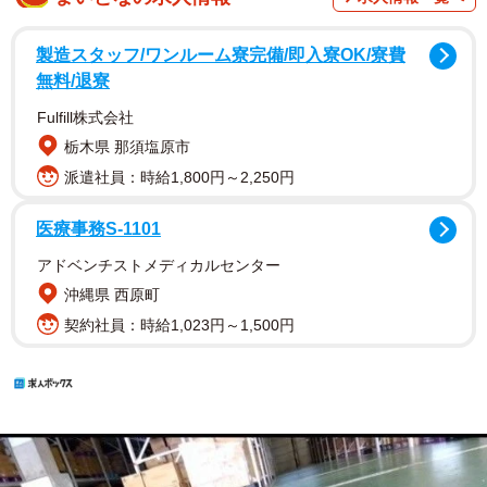
製造スタッフ/ワンルーム寮完備/即入寮OK/寮費
無料/退寮
Fulfill株式会社
栃木県 那須塩原市
派遣社員：時給1,800円～2,250円
医療事務S-1101
アドベンチストメディカルセンター
沖縄県 西原町
契約社員：時給1,023円～1,500円