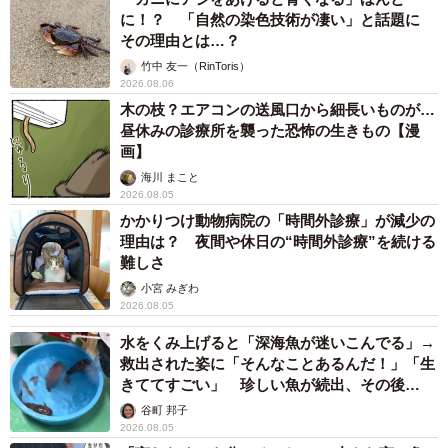
に！？ 「自然の染色技術が凄い」と話題に
その理由とは…？
竹中 友一（RinToris）
2026.08.06
木の枝？エアコンの送風口から細長いものが…
昼休みの診療所を襲った恐怖の生きもの【漫
画】
海川 まこと
2026.08.05
かかりつけ動物病院の「時間外診療」が減少の
理由は？ 夜間や休日の“時間外診療”を続ける
難しさ
小宮 みぎわ
2026.08.05
水をくみ上げると「深海魚が迷いこんでる」→
救出された姿に「そんなことあるんだ！」「生
きててすごい」 珍しい魚が続出、その後
は……
谷町 邦子
2026.08.05