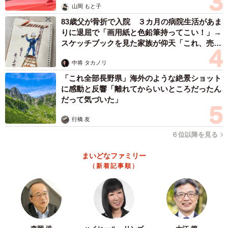
山岡 もと子
83歳父が骨折で入院 ３カ月の病院生活があま
りに退屈で「画用紙と色鉛筆持ってこい！」→
スケッチブックを見た家族が仰天「これ、売れ
ますよ…」
中将 タカノリ
「これ全部長野県」海外のような絶景ショット
に感動と反響「離れてからいいところだったん
だって気づいた」
行橋 友
６位以降を見る
まいどなファミリー
（新着記事順）