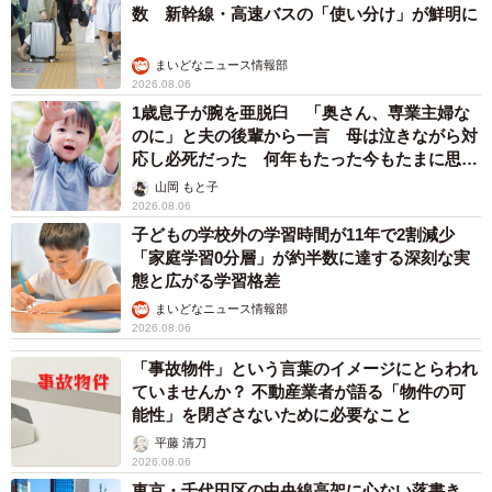
数 新幹線・高速バスの「使い分け」が鮮明に
まいどなニュース情報部
2026.08.06
1歳息子が腕を亜脱臼 「奥さん、専業主婦な
のに」と夫の後輩から一言 母は泣きながら対
応し必死だった 何年もたった今もたまに思い
出し…
山岡 もと子
2026.08.06
子どもの学校外の学習時間が11年で2割減少
「家庭学習0分層」が約半数に達する深刻な実
態と広がる学習格差
まいどなニュース情報部
2026.08.06
「事故物件」という言葉のイメージにとらわれ
ていませんか？ 不動産業者が語る「物件の可
能性」を閉ざさないために必要なこと
平藤 清刀
2026.08.06
東京・千代田区の中央線高架に心ない落書き