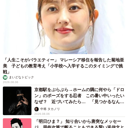
「人生こそがバラエティー」 マレーシア移住を報告した菊地亜
美 子どもの教育考え「小学校へ入学するこのタイミングで挑
戦」
まいどなトピック
2026.08.06
京都駅をぶらぶら→ホームの隅に何やら「ドロ
ン」のポーズをする忍者 この暑い中いったい
なぜ？ 近づいてみたら… 「見つかるなんて
未熟」
中将 タカノリ
2026.08.06
「明日ひま？」 知り合いから唐突なメッセー
ジ 用件次第で断ることもできる賢い返信文と