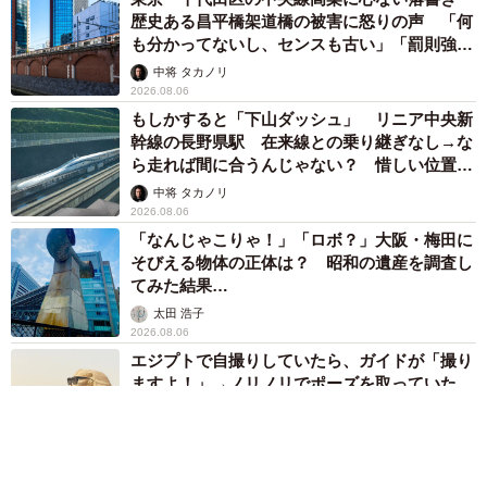
歴史ある昌平橋架道橋の被害に怒りの声 「何
も分かってないし、センスも古い」「罰則強化
して」
中将 タカノリ
2026.08.06
もしかすると「下山ダッシュ」 リニア中央新
幹線の長野県駅 在来線との乗り継ぎなし→な
ら走れば間に合うんじゃない？ 惜しい位置関
係が反響
中将 タカノリ
2026.08.06
「なんじゃこりゃ！」「ロボ？」大阪・梅田に
そびえる物体の正体は？ 昭和の遺産を調査し
てみた結果…
太田 浩子
2026.08.06
エジプトで自撮りしていたら、ガイドが「撮り
ますよ！」→ノリノリでポーズを取っていた
ら……スマホを返してもらえない 「日本人は
カモ代表かも」「私は6時間で3万円払った」
宮前 晶子
2026.08.06