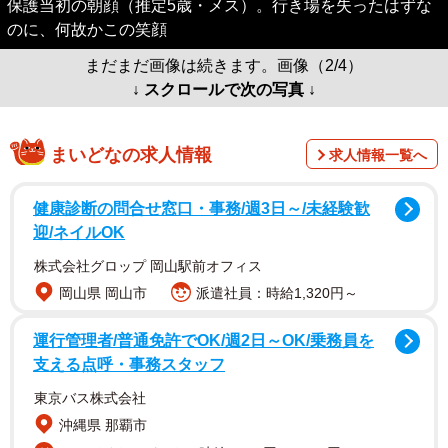
保護当初の朝顔（推定5歳・メス）。行き場を失ったはずな
のに、何故かこの笑顔
まだまだ画像は続きます。画像（2/4）
↓ スクロールで次の写真 ↓
まいどなの求人情報
求人情報一覧へ
健康診断の問合せ窓口・事務/週3日～/未経験歓
迎/ネイルOK
株式会社グロップ 岡山駅前オフィス
岡山県 岡山市
派遣社員：時給1,320円～
運行管理者/普通免許でOK/週2日～OK/乗務員を
支える点呼・事務スタッフ
東京バス株式会社
沖縄県 那覇市