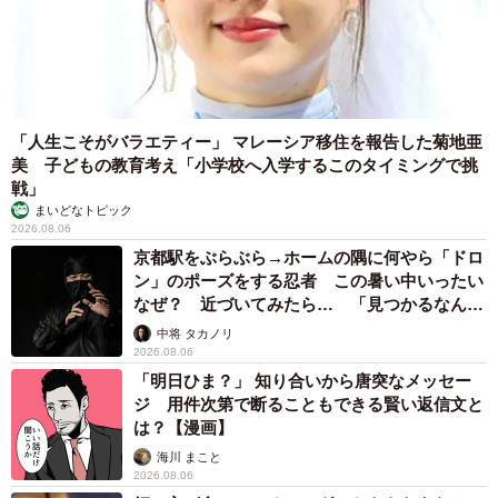
「人生こそがバラエティー」 マレーシア移住を報告した菊地亜
美 子どもの教育考え「小学校へ入学するこのタイミングで挑
戦」
まいどなトピック
2026.08.06
京都駅をぶらぶら→ホームの隅に何やら「ドロ
ン」のポーズをする忍者 この暑い中いったい
なぜ？ 近づいてみたら… 「見つかるなんて
未熟」
中将 タカノリ
2026.08.06
「明日ひま？」 知り合いから唐突なメッセー
ジ 用件次第で断ることもできる賢い返信文と
は？【漫画】
海川 まこと
2026.08.06