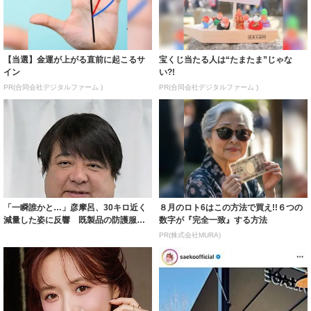
【当選】金運が上がる直前に起こるサ
宝くじ当たる人は“たまたま”じゃな
イン
い?!
PR(合同会社デジタルファーム )
PR(合同会社デジタルファーム )
「一瞬誰かと…」彦摩呂、30キロ近く
８月のロト6はこの方法で買え!!６つの
減量した姿に反響 既製品の防護服が
数字が『完全一致』する方法
着られると...
PR(株式会社MURA)