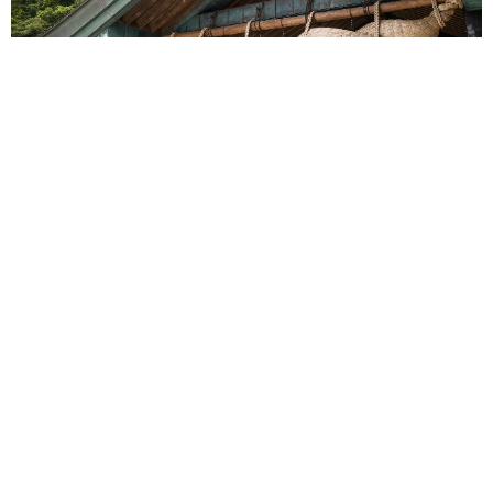
重みも歴史もズッシリ…出雲大社の日本最大級「大しめ縄」が8
年ぶり掛けかえ 伝統の「大撚り合わせ」が28万回超再生「ほ
んとに圧巻」
まいどなニュース調査部
2026.08.06
「これ全部長野県」海外のような絶景ショット
に感動と反響「離れてからいいところだったん
だって気づいた」
行橋 友
2026.08.06
「ミステリーの女王」と呼ばれた作家の娘は
「2時間サスペンスの女王」 聞いていたのと
違う血液型に「私は誰の子なの？」【徹子の部
屋】
まいどなニュース