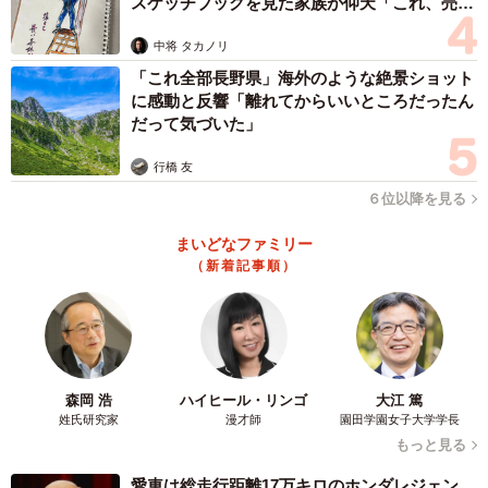
スケッチブックを見た家族が仰天「これ、売れ
ますよ…」
中将 タカノリ
「これ全部長野県」海外のような絶景ショット
に感動と反響「離れてからいいところだったん
だって気づいた」
行橋 友
６位以降を見る
まいどなファミリー
（新着記事順）
森岡 浩
ハイヒール・リンゴ
大江 篤
姓氏研究家
漫才師
園田学園女子大学学長
もっと見る
愛車は総走行距離17万キロのホンダレジェン