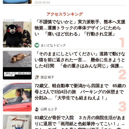
2026.08.04
アクセスランキング
「不謹慎でないかと」実力派歌手、熊本へ支援
物資…運搬トラックの車体デザインにためら
い 「痛いほど伝わる」「行動され立派」
まいどなトピック
「そのままにしといてください」道路で動けな
い猫を前に返された一言… 懸命に生きようと
した4日間 「命の重さはみんな同じ」保護団
体代表の訴え
渡辺 晴子
72歳父、軽自動車で新潟から四国まで 65歳の
母と2人で3泊4日の旅 パーキングの休憩まで
分刻み… 「大学生でも組まねえよ！」
山岡 もと子
83歳父が骨折で入院 ３カ月の病院生活があま
りに退屈で「画用紙と色鉛筆持ってこい！」→