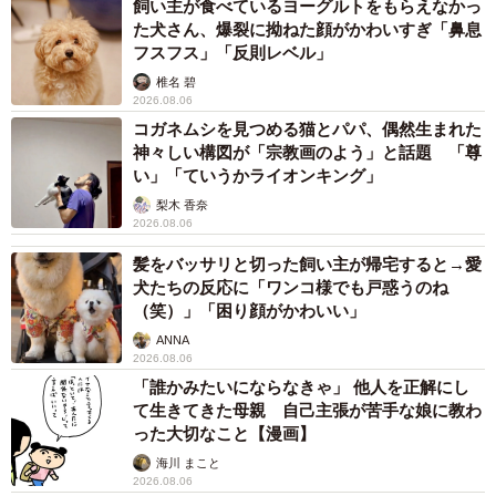
飼い主が食べているヨーグルトをもらえなかっ
た犬さん、爆裂に拗ねた顔がかわいすぎ「鼻息
フスフス」「反則レベル」
椎名 碧
2026.08.06
コガネムシを見つめる猫とパパ、偶然生まれた
神々しい構図が「宗教画のよう」と話題 「尊
い」「ていうかライオンキング」
梨木 香奈
2026.08.06
髪をバッサリと切った飼い主が帰宅すると→愛
犬たちの反応に「ワンコ様でも戸惑うのね
（笑）」「困り顔がかわいい」
ANNA
2026.08.06
「誰かみたいにならなきゃ」 他人を正解にし
て生きてきた母親 自己主張が苦手な娘に教わ
った大切なこと【漫画】
海川 まこと
2026.08.06