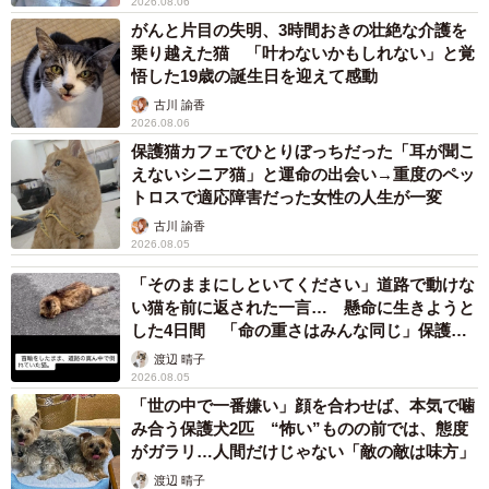
2026.08.06
がんと片目の失明、3時間おきの壮絶な介護を
乗り越えた猫 「叶わないかもしれない」と覚
悟した19歳の誕生日を迎えて感動
古川 諭香
2026.08.06
保護猫カフェでひとりぼっちだった「耳が聞こ
えないシニア猫」と運命の出会い→重度のペッ
トロスで適応障害だった女性の人生が一変
古川 諭香
2026.08.05
「そのままにしといてください」道路で動けな
い猫を前に返された一言… 懸命に生きようと
した4日間 「命の重さはみんな同じ」保護団
体代表の訴え
渡辺 晴子
2026.08.05
「世の中で一番嫌い」顔を合わせば、本気で噛
み合う保護犬2匹 “怖い”ものの前では、態度
がガラリ…人間だけじゃない「敵の敵は味方」
渡辺 晴子