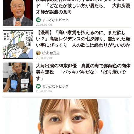
ド 「どなたか欲しい方が居たら」 大御所漫
才師が譲渡の意向
まいどなトピック
2026.08.06
【漫画】「高い家賃を払えるのに、まだ欲し
い？」高級レジデンスの七夕飾り、書かれた願
い事にびっくり 人の欲には終わりがないのか
松波 穂乃圭
2026.08.06
大河出演の39歳俳優 真夏の海で赤銅色の肉体
美を連投 「バッキバキだな」「ばり渋いで
す」
まいどなトピック
2026.08.06