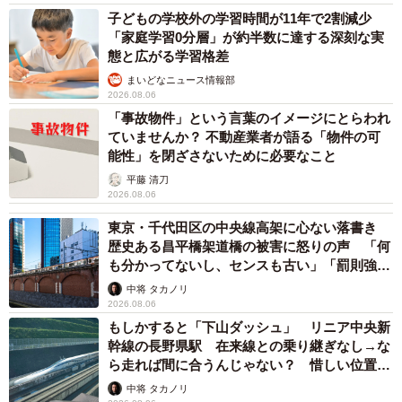
子どもの学校外の学習時間が11年で2割減少
「家庭学習0分層」が約半数に達する深刻な実
態と広がる学習格差
まいどなニュース情報部
2026.08.06
「事故物件」という言葉のイメージにとらわれ
ていませんか？ 不動産業者が語る「物件の可
能性」を閉ざさないために必要なこと
平藤 清刀
2026.08.06
東京・千代田区の中央線高架に心ない落書き
歴史ある昌平橋架道橋の被害に怒りの声 「何
も分かってないし、センスも古い」「罰則強化
して」
中将 タカノリ
2026.08.06
もしかすると「下山ダッシュ」 リニア中央新
幹線の長野県駅 在来線との乗り継ぎなし→な
ら走れば間に合うんじゃない？ 惜しい位置関
係が反響
中将 タカノリ