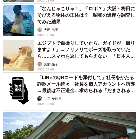
2026.08.06
「なんじゃこりゃ！」「ロボ？」大阪・梅田に
そびえる物体の正体は？ 昭和の遺産を調査し
てみた結果…
太田 浩子
2026.08.06
エジプトで自撮りしていたら、ガイドが「撮り
ますよ！」→ノリノリでポーズを取っていた
ら……スマホを返してもらえない 「日本人は
カモ代表かも」「私は6時間で3万円払った」
宮前 晶子
2026.08.06
「LINEのQRコードを添付して」社長をかたる
詐欺メール続々 社員を個人アカウントへ誘導
→最後は不正送金…求められる「だまされる前
提」の対策
井二 かける
2026.08.06