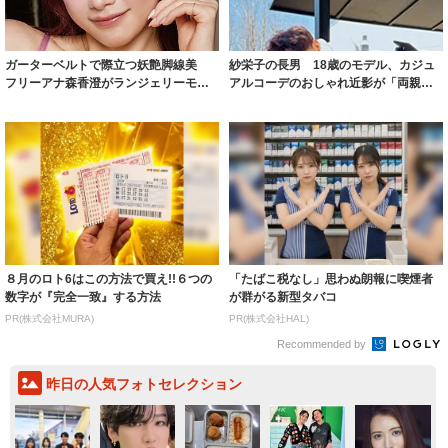
ガーターベルトで際立つ妖艶脚線美
紗栄子の長男 18歳のモデル、カジュ
フリーアナ森香澄がランジェリーモデ
アルコーデのおしゃれ近影が「両親の
ルに ｢PE...
いいとこ取...
８月のロト6はこの方法で買え!!６つの
「たばこ税なし」思わぬ朗報に喫煙者
数字が『完全一致』する方法
が群がる新型タバコ
PR(株式会社MURA)
PR(株式会社HAL)
Recommended by
昨日の人気フォトセレクション