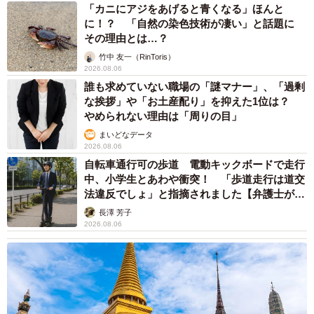
「カニにアジをあげると青くなる」ほんと
に！？ 「自然の染色技術が凄い」と話題に
その理由とは…？
竹中 友一（RinToris）
2026.08.06
誰も求めていない職場の「謎マナー」、「過剰
な挨拶」や「お土産配り」を抑えた1位は？
やめられない理由は「周りの目」
まいどなデータ
2026.08.06
自転車通行可の歩道 電動キックボードで走行
中、小学生とあわや衝突！ 「歩道走行は道交
法違反でしょ」と指摘されました【弁護士が解
説】
長澤 芳子
2026.08.06