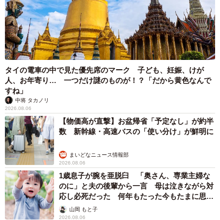
タイの電車の中で見た優先席のマーク 子ども、妊娠、けが
人、お年寄り… 一つだけ謎のものが！？「だから黄色なんで
すね」
中将 タカノリ
2026.08.06
【物価高が直撃】お盆帰省「予定なし」が約半
数 新幹線・高速バスの「使い分け」が鮮明に
まいどなニュース情報部
2026.08.06
1歳息子が腕を亜脱臼 「奥さん、専業主婦な
のに」と夫の後輩から一言 母は泣きながら対
応し必死だった 何年もたった今もたまに思い
出し…
山岡 もと子
2026.08.06