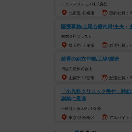
トランスコスモス株式会社
北海道 札幌市
契約社員：時
医療事務/上尾心療内科/主夫・
株式会社ソラスト
埼玉県 上尾市
派遣社員：時
装置の組立作業/工場/製造
日総工産株式会社
山梨県 甲斐市
派遣社員：時
「小児科クリニック受付」時給150
副業に最適
一般社団法人METKIDS
東京都 板橋区
アルバイト・