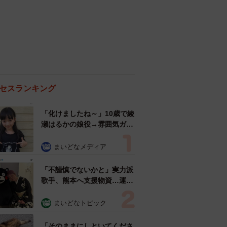
セスランキング
「化けましたね～」10歳で綾
瀬はるかの娘役→雰囲気ガラ
リの18歳に成長 「メイクで
雰囲気が」「宝塚に入れそ
まいどなメディア
う」
「不謹慎でないかと」実力派
歌手、熊本へ支援物資…運搬
トラックの車体デザインにた
めらい 「痛いほど伝わる」
まいどなトピック
「行動され立派」
「そのままにしといてくださ