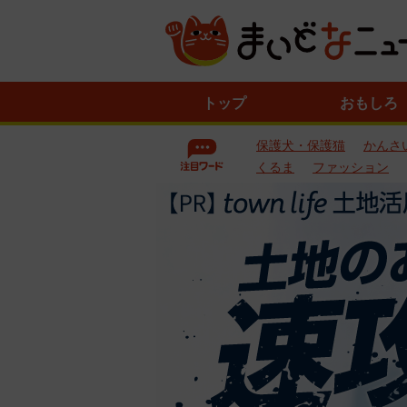
ニ
トップ
おもしろ
ュ
ー
保護犬・保護猫
かんさ
ス
一
くるま
ファッション
覧