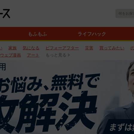
もふもふ
ライフハック
い
家族
気になる
ビフォーアフター
災害
買ってみたい
ウェブ漫画
アート
もっと見る