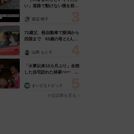
い」道路で動けない猫を前に
返された一言… 懸命に生き
ようとした4日間 「命の重
渡辺 晴子
さはみんな同じ」保護団体代
表の訴え
72歳父、軽自動車で新潟から
四国まで 65歳の母と2人で
3泊4日の旅 パーキングの休
憩まで分刻み… 「大学生で
山岡 もと子
も組まねえよ！」
「火事以来10カ月ぶり」全焼
した自宅訪れた林家ぺー 内
装も壁も取り払われスケルト
ン状態の部屋に呆然
まいどなトピック
６位以降を見る