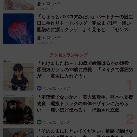
山岡 もと子
2026.08.07
「ちょっとババロアみたい」パートナーの誕生
日に手作りトートバッグ 完成まで1年 淡い
藍染めに漂うクラゲ よく見ると…「センスす
ごい」
山岡 もと子
2026.08.07
アクセスランキング
「化けましたね～」10歳で綾瀬はるかの娘役→
雰囲気ガラリの18歳に成長 「メイクで雰囲気
が」「宝塚に入れそう」
まいどなメディア
「不謹慎でないかと」実力派歌手、熊本へ支援
物資…運搬トラックの車体デザインにためら
い 「痛いほど伝わる」「行動され立派」
まいどなトピック
「そのままにしといてください」道路で動けな