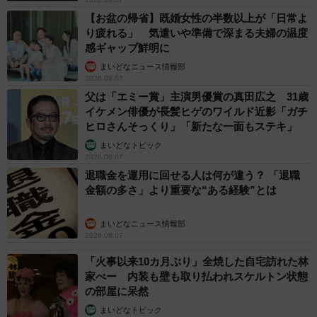
【お盆の帰省】既婚女性の半数以上が「日常よ
り疲れる」 気遣いや準備で深まる夫婦の温度
感ギャップ鮮明に
まいどなニュース情報部
2026.08.07
父は「エミー賞」主演男優賞の真田広之 31歳
イケメン俳優が長髪ヒゲのワイルド近影「ガチ
ヒロさんそっくり」「新たな一面もステキ」
まいどなトピック
2026.08.07
退職金を運用に回せる人は何が違う？ 「退職
金額の多さ」より重要な“ある経験”とは
まいどなニュース情報部
2026.08.07
「火事以来10カ月ぶり」全焼した自宅訪れた林
家ぺー 内装も壁も取り払われスケルトン状態
の部屋に呆然
まいどなトピック