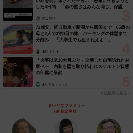
い猫を前に返された一言… 懸命に生きようと
した4日間 「命の重さはみんな同じ」保護団
体代表の訴え
渡辺 晴子
72歳父、軽自動車で新潟から四国まで 65歳の
母と2人で3泊4日の旅 パーキングの休憩まで
分刻み… 「大学生でも組まねえよ！」
山岡 もと子
「火事以来10カ月ぶり」全焼した自宅訪れた林
家ぺー 内装も壁も取り払われスケルトン状態
の部屋に呆然
まいどなトピック
６位以降を見る
まいどなファミリー
（新着記事順）