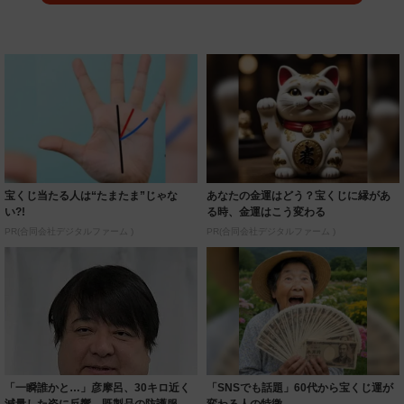
宝くじ当たる人は“たまたま”じゃな
あなたの金運はどう？宝くじに縁があ
い?!
る時、金運はこう変わる
PR(合同会社デジタルファーム )
PR(合同会社デジタルファーム )
「一瞬誰かと…」彦摩呂、30キロ近く
「SNSでも話題」60代から宝くじ運が