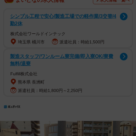
まいどなの求人情報
求人情報一覧へ
シンプル工程で安心/製造工場での軽作業/3交替/4
勤2休
株式会社ワールドインテック
埼玉県 桶川市
派遣社員：時給1,500円
製造スタッフ/ワンルーム寮完備/即入寮OK/寮費
無料/退寮
Fulfill株式会社
熊本県 長洲町
派遣社員：時給1,800円～2,250円