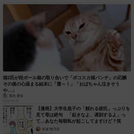
猫2匹が段ボール箱の取り合いで「ポコスカ猫パンチ」の応酬
その後の心温まる結末に「愛～！」「おばちゃん泣きそう
や…」
梨木 香奈
2026.08.07
【漫画】大学生息子の「頼れる彼氏」っぷりを
見て母は絶句 「起きなよ、遅刻するよ」っ
て…あなた毎朝私が起こしてますけど？笑
松波 穂乃圭
2026.08.07