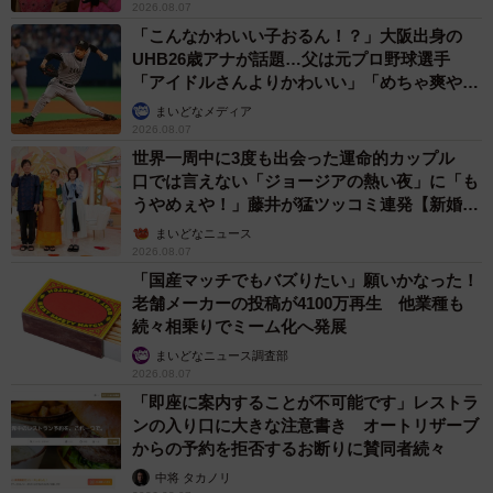
2026.08.07
「こんなかわいい子おるん！？」大阪出身の
UHB26歳アナが話題…父は元プロ野球選手
「アイドルさんよりかわいい」「めちゃ爽や
か」
まいどなメディア
2026.08.07
世界一周中に3度も出会った運命的カップル
口では言えない「ジョージアの熱い夜」に「も
うやめぇや！」藤井が猛ツッコミ連発【新婚さ
ん】
まいどなニュース
2026.08.07
「国産マッチでもバズりたい」願いかなった！
老舗メーカーの投稿が4100万再生 他業種も
続々相乗りでミーム化へ発展
まいどなニュース調査部
2026.08.07
「即座に案内することが不可能です」レストラ
ンの入り口に大きな注意書き オートリザーブ
からの予約を拒否するお断りに賛同者続々
中将 タカノリ