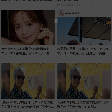
減量した姿に反響 既製品の防護服が
変わる人の特徴
着られると...
PR(合同会社デジタルファーム )
ガーターベルトで際立つ妖艶脚線美
紗栄子の長男 18歳のモデル、カジュ
フリーアナ森香澄がランジェリーモデ
アルコーデのおしゃれ近影が「両親の
ルに ｢PE...
いいとこ取...
【昭和43年以前生まれはロト６この数
８月のロト6はこの方法で買え!!６つの
字を買うべき】6つの数字が「完全一
数字が『完全一致』する方法
致」する方...