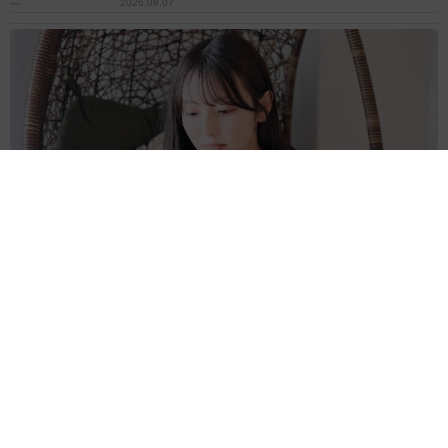
2026.08.07
「本は買うだけでいい」京極夏彦さんの言葉に共感した女性→
リビングの本棚に140冊を積読 「家に自分だけの本屋さん」
山岡 もと子
2026.08.07
友人のマンション敷地内に度々車を停めていた
ら…注意の貼り紙でナンバーをさらされました
【弁護士が解説】
長澤 芳子