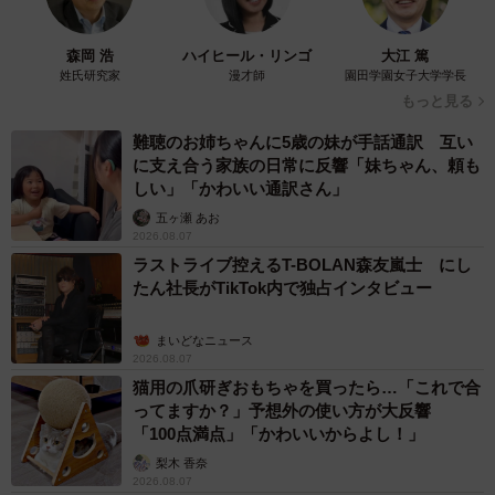
森岡 浩
ハイヒール・リンゴ
大江 篤
姓氏研究家
漫才師
園田学園女子大学学長
もっと見る
難聴のお姉ちゃんに5歳の妹が手話通訳 互い
に支え合う家族の日常に反響「妹ちゃん、頼も
しい」「かわいい通訳さん」
五ヶ瀬 あお
2026.08.07
ラストライブ控えるT-BOLAN森友嵐士 にし
たん社長がTikTok内で独占インタビュー
まいどなニュース
2026.08.07
猫用の爪研ぎおもちゃを買ったら…「これで合
ってますか？」予想外の使い方が大反響
「100点満点」「かわいいからよし！」
梨木 香奈
2026.08.07