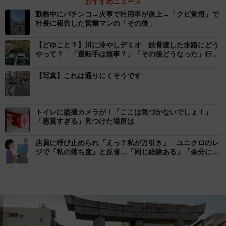
おすすめニュース
勤務中にパチンコ→火事で社用車が炎上→「クビ覚悟」で
社長に報告した営業マンの「その後」
【どゆこと？】川に冷やしデミオ 鉄骨渡した水路にどう
やって？ 「運転手は無事？」「その後どうなった」行政
に聞いた
【写真】これは通りにくそうです
トイレに盗撮カメラが！「ここは気づかないでしょ！」
「悪質すぎる」見つけた場所は
店員に呼び止められ「えっ？私が万引き」 ユニクロのレ
ジで「私の落ち度」と反省…「同じ経験ある」「余分に計
算されたことも」