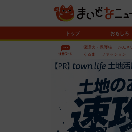
ニ
トップ
おもしろ
ュ
ー
保護犬・保護猫
かんさ
ス
一
くるま
ファッション
覧