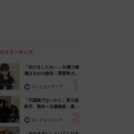
セスランキング
「化けましたね～」10歳で綾
瀬はるかの娘役→雰囲気ガラ
リの18歳に成長 「メイクで
雰囲気が」「宝塚に入れそ
まいどなメディア
う」
「不謹慎でないかと」実力派
歌手、熊本へ支援物資…運搬
トラックの車体デザインにた
めらい 「痛いほど伝わる」
まいどなトピック
「行動され立派」
「そのままにしといてくださ