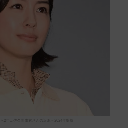
ら2年…佐久間由衣さんの近況＝2024年撮影