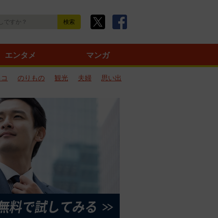
エンタメ
マンガ
ネコ
のりもの
観光
夫婦
思い出