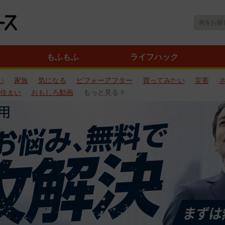
もふもふ
ライフハック
い
家族
気になる
ビフォーアフター
買ってみたい
災害
住まい
おもしろ動画
もっと見る