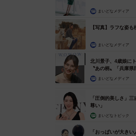
まいどなメディア
【写真】ラフな姿も
まいどなメディア
北川景子、4歳娘に
〝あの柄〟「兵庫県
まいどなメディア
「圧倒的美しさ」三
尊い」
まいどなトピック
「おっぱいが大きい