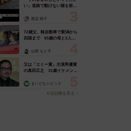
い」道路で動けない猫を前に
返された一言… 懸命に生き
ようとした4日間 「命の重
渡辺 晴子
さはみんな同じ」保護団体代
表の訴え
72歳父、軽自動車で新潟から
四国まで 65歳の母と2人で
3泊4日の旅 パーキングの休
憩まで分刻み… 「大学生で
山岡 もと子
も組まねえよ！」
父は「エミー賞」主演男優賞
の真田広之 31歳イケメン俳
優が長髪ヒゲのワイルド近影
「ガチヒロさんそっくり」
まいどなトピック
「新たな一面もステキ」
６位以降を見る