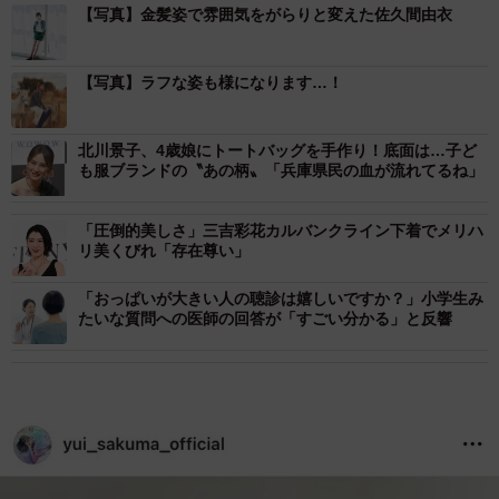
【写真】金髪姿で雰囲気をがらりと変えた佐久間由衣
【写真】ラフな姿も様になります…！
北川景子、4歳娘にトートバッグを手作り！底面は…子ど
も服ブランドの〝あの柄〟「兵庫県民の血が流れてるね」
「圧倒的美しさ」三吉彩花カルバンクライン下着でメリハ
リ美くびれ「存在尊い」
「おっぱいが大きい人の聴診は嬉しいですか？」小学生み
たいな質問への医師の回答が「すごい分かる」と反響