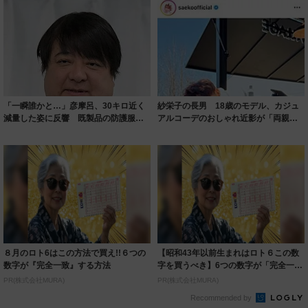
「一瞬誰かと…」彦摩呂、30キロ近く
紗栄子の長男 18歳のモデル、カジュ
減量した姿に反響 既製品の防護服が
アルコーデのおしゃれ近影が「両親の
着られると...
いいとこ取...
８月のロト6はこの方法で買え!!６つの
【昭和43年以前生まれはロト６この数
数字が『完全一致』する方法
字を買うべき】6つの数字が「完全一
致」する方...
PR(株式会社MURA)
PR(株式会社MURA)
Recommended by