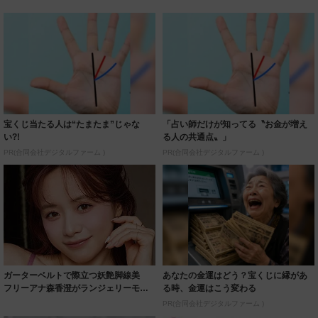
宝くじ当たる人は“たまたま”じゃな
「占い師だけが知ってる〝お金が増え
い?!
る人の共通点〟」
PR(合同会社デジタルファーム )
PR(合同会社デジタルファーム )
ガーターベルトで際立つ妖艶脚線美
あなたの金運はどう？宝くじに縁があ
フリーアナ森香澄がランジェリーモデ
る時、金運はこう変わる
ルに ｢PE...
PR(合同会社デジタルファーム )