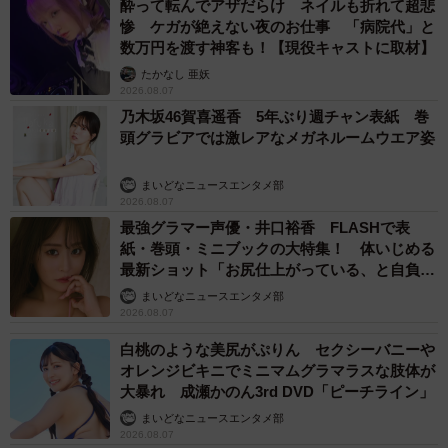
酔って転んでアザだらけ ネイルも折れて超悲
惨 ケガが絶えない夜のお仕事 「病院代」と
数万円を渡す神客も！【現役キャストに取材】
たかなし 亜妖
2026.08.07
乃木坂46賀喜遥香 5年ぶり週チャン表紙 巻
頭グラビアでは激レアなメガネルームウエア姿
まいどなニュースエンタメ部
2026.08.07
最強グラマー声優・井口裕香 FLASHで表
紙・巻頭・ミニブックの大特集！ 体いじめる
最新ショット「お尻仕上がっている、と自負し
ています」「いくつになっても理想の身体でい
まいどなニュースエンタメ部
たい」
2026.08.07
白桃のような美尻がぷりん セクシーバニーや
オレンジビキニでミニマムグラマラスな肢体が
大暴れ 成瀬かのん3rd DVD「ピーチライン」
まいどなニュースエンタメ部
2026.08.07