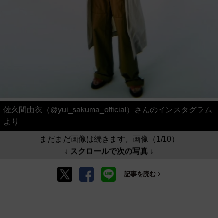
佐久間由衣（@yui_sakuma_official）さんのインスタグラム
より
まだまだ画像は続きます。画像（1/10）
↓ スクロールで次の写真 ↓
記事を読む