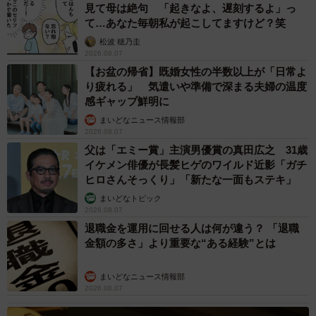
見て母は絶句 「起きなよ、遅刻するよ」っ
て…あなた毎朝私が起こしてますけど？笑
松波 穂乃圭
2026.08.07
【お盆の帰省】既婚女性の半数以上が「日常よ
り疲れる」 気遣いや準備で深まる夫婦の温度
感ギャップ鮮明に
まいどなニュース情報部
2026.08.07
父は「エミー賞」主演男優賞の真田広之 31歳
イケメン俳優が長髪ヒゲのワイルド近影「ガチ
ヒロさんそっくり」「新たな一面もステキ」
まいどなトピック
2026.08.07
退職金を運用に回せる人は何が違う？ 「退職
金額の多さ」より重要な“ある経験”とは
まいどなニュース情報部
2026.08.07