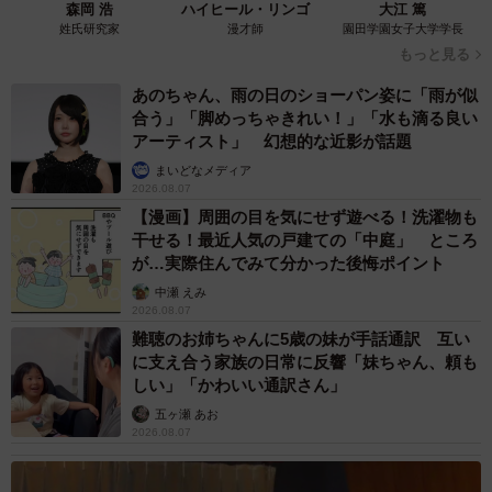
森岡 浩
ハイヒール・リンゴ
大江 篤
姓氏研究家
漫才師
園田学園女子大学学長
もっと見る
あのちゃん、雨の日のショーパン姿に「雨が似
合う」「脚めっちゃきれい！」「水も滴る良い
アーティスト」 幻想的な近影が話題
まいどなメディア
2026.08.07
【漫画】周囲の目を気にせず遊べる！洗濯物も
干せる！最近人気の戸建ての「中庭」 ところ
が…実際住んでみて分かった後悔ポイント
中瀬 えみ
2026.08.07
難聴のお姉ちゃんに5歳の妹が手話通訳 互い
に支え合う家族の日常に反響「妹ちゃん、頼も
しい」「かわいい通訳さん」
五ヶ瀬 あお
2026.08.07