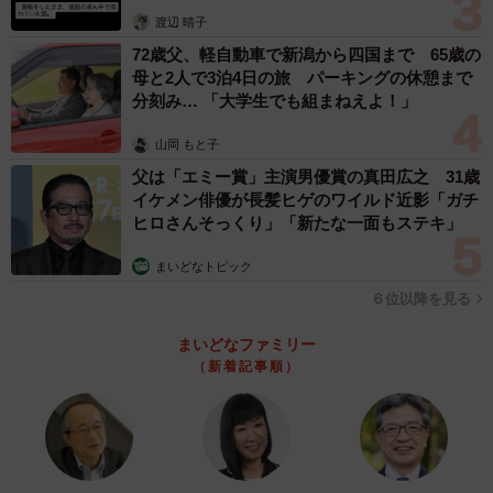
体代表の訴え
渡辺 晴子
72歳父、軽自動車で新潟から四国まで 65歳の
母と2人で3泊4日の旅 パーキングの休憩まで
分刻み… 「大学生でも組まねえよ！」
山岡 もと子
父は「エミー賞」主演男優賞の真田広之 31歳
イケメン俳優が長髪ヒゲのワイルド近影「ガチ
ヒロさんそっくり」「新たな一面もステキ」
まいどなトピック
６位以降を見る
まいどなファミリー
（新着記事順）