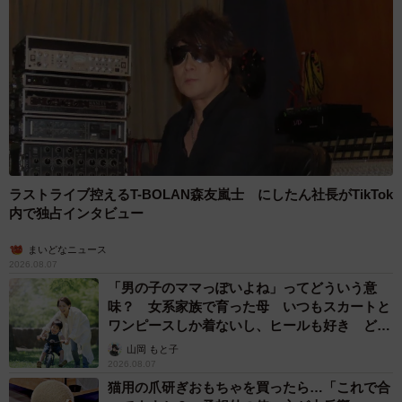
ラストライブ控えるT-BOLAN森友嵐士 にしたん社長がTikTok
内で独占インタビュー
まいどなニュース
2026.08.07
「男の子のママっぽいよね」ってどういう意
味？ 女系家族で育った母 いつもスカートと
ワンピースしか着ないし、ヒールも好き どの
へんが…
山岡 もと子
2026.08.07
猫用の爪研ぎおもちゃを買ったら…「これで合