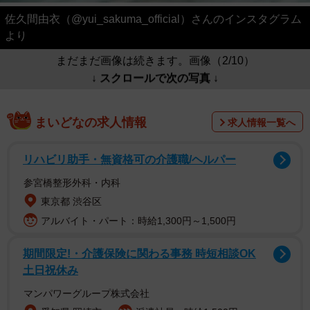
佐久間由衣（@yui_sakuma_official）さんのインスタグラム
より
まだまだ画像は続きます。画像（2/10）
↓ スクロールで次の写真 ↓
まいどなの求人情報
求人情報一覧へ
リハビリ助手・無資格可の介護職/ヘルパー
参宮橋整形外科・内科
東京都 渋谷区
アルバイト・パート：時給1,300円～1,500円
期間限定!・介護保険に関わる事務 時短相談OK
土日祝休み
マンパワーグループ株式会社