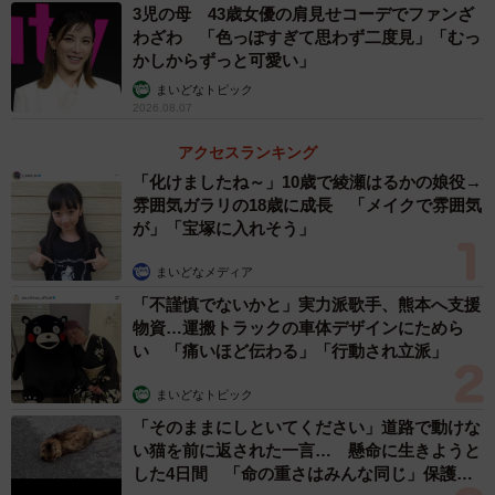
3児の母 43歳女優の肩見せコーデでファンざ
わざわ 「色っぽすぎて思わず二度見」「むっ
かしからずっと可愛い」
まいどなトピック
2026.08.07
アクセスランキング
「化けましたね～」10歳で綾瀬はるかの娘役→
雰囲気ガラリの18歳に成長 「メイクで雰囲気
が」「宝塚に入れそう」
まいどなメディア
「不謹慎でないかと」実力派歌手、熊本へ支援
物資…運搬トラックの車体デザインにためら
い 「痛いほど伝わる」「行動され立派」
まいどなトピック
「そのままにしといてください」道路で動けな
い猫を前に返された一言… 懸命に生きようと
した4日間 「命の重さはみんな同じ」保護団