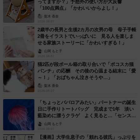
ってますか？」予想外の使い方が大反響
「100点満点」「かわいいからよし！」
梨木 香奈
2026.08.07
2歳半の長男と生後2カ月の次男の母 母子手帳
2冊をイラストでいっぱいに 見る人を楽しま
せる家族ストーリーに「かわいすぎる！」
山岡 もと子
2026.08.07
猫2匹が段ボール箱の取り合いで「ポコスカ猫
パンチ」の応酬 その後の心温まる結末に「愛
～！」「おばちゃん泣きそうや…」
梨木 香奈
2026.08.07
「ちょっとババロアみたい」パートナーの誕生
日に手作りトートバッグ 完成まで1年 淡い
藍染めに漂うクラゲ よく見ると…「センスす
ごい」
山岡 もと子
2026.08.07
【漫画】大学生息子の「頼れる彼氏」っぷりを