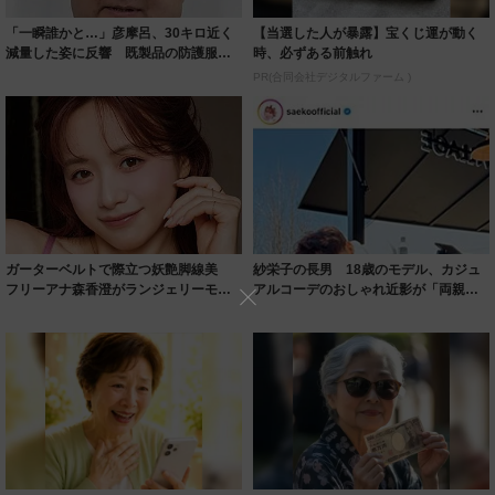
「一瞬誰かと…」彦摩呂、30キロ近く
【当選した人が暴露】宝くじ運が動く
減量した姿に反響 既製品の防護服が
時、必ずある前触れ
着られると...
PR(合同会社デジタルファーム )
ガーターベルトで際立つ妖艶脚線美
紗栄子の長男 18歳のモデル、カジュ
フリーアナ森香澄がランジェリーモデ
アルコーデのおしゃれ近影が「両親の
ルに ｢PE...
いいとこ取...