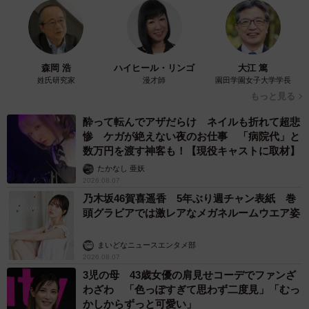
森岡 浩
ハイヒール・リンゴ
大江 篤
姓氏研究家
漫才師
園田学園女子大学学長
もっと見る
酔って転んでアザだらけ ネイルも折れて超悲
惨 ケガが絶えない夜のお仕事 「病院代」と
数万円を渡す神客も！【現役キャストに取材】
たかなし 亜妖
2026.08.07
乃木坂46賀喜遥香 5年ぶり週チャン表紙 巻
頭グラビアでは激レアなメガネルームウエア姿
まいどなニュースエンタメ部
2026.08.07
3児の母 43歳女優の肩見せコーデでファンざ
わざわ 「色っぽすぎて思わず二度見」「むっ
かしからずっと可愛い」