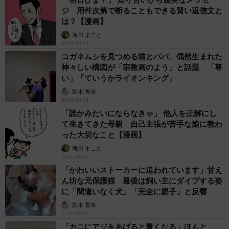
ジ 用件次第で断ることもできる賢い返信文と
は？【漫画】
海川 まこと
2026.08.06
コガネムシを見つめる猫とパパ、偶然生まれた
神々しい構図が「宗教画のよう」と話題 「尊
い」「ていうかライオンキング」
梨木 香奈
2026.08.06
「誰かみたいにならなきゃ」 他人を正解にし
て生きてきた母親 自己主張が苦手な娘に教わ
った大切なこと【漫画】
海川 まこと
2026.08.06
「かわいいストーカーに追われています」甘え
ん坊な元保護猫 最後は飼い主にダイブする姿
に「間違いなく犬」「完全に親子」と反響
梨木 香奈
2026.08.06
「カニにアジをあげると青くなる」ほんと