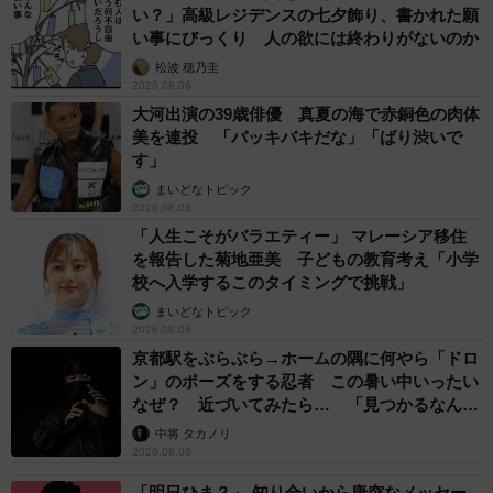
い？」高級レジデンスの七夕飾り、書かれた願
い事にびっくり 人の欲には終わりがないのか
松波 穂乃圭
2026.08.06
大河出演の39歳俳優 真夏の海で赤銅色の肉体
美を連投 「バッキバキだな」「ばり渋いで
す」
まいどなトピック
2026.08.06
「人生こそがバラエティー」 マレーシア移住
を報告した菊地亜美 子どもの教育考え「小学
校へ入学するこのタイミングで挑戦」
まいどなトピック
2026.08.06
京都駅をぶらぶら→ホームの隅に何やら「ドロ
ン」のポーズをする忍者 この暑い中いったい
なぜ？ 近づいてみたら… 「見つかるなんて
未熟」
中将 タカノリ
2026.08.06
「明日ひま？」 知り合いから唐突なメッセー