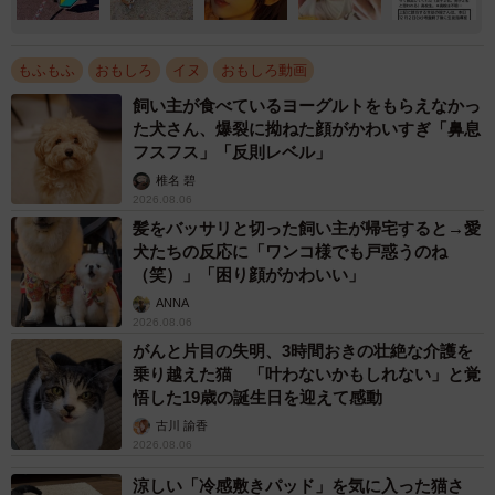
もふもふ
おもしろ
イヌ
おもしろ動画
飼い主が食べているヨーグルトをもらえなかっ
た犬さん、爆裂に拗ねた顔がかわいすぎ「鼻息
フスフス」「反則レベル」
椎名 碧
2026.08.06
髪をバッサリと切った飼い主が帰宅すると→愛
犬たちの反応に「ワンコ様でも戸惑うのね
（笑）」「困り顔がかわいい」
ANNA
2026.08.06
がんと片目の失明、3時間おきの壮絶な介護を
乗り越えた猫 「叶わないかもしれない」と覚
悟した19歳の誕生日を迎えて感動
古川 諭香
2026.08.06
涼しい「冷感敷きパッド」を気に入った猫さ