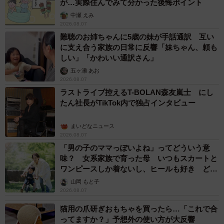
が…実際住んでみて分かった後悔ポイント
中瀬 えみ
2026.08.07
難聴のお姉ちゃんに5歳の妹が手話通訳 互い
に支え合う家族の日常に反響「妹ちゃん、頼も
しい」「かわいい通訳さん」
五ヶ瀬 あお
2026.08.07
ラストライブ控えるT-BOLAN森友嵐士 にし
たん社長がTikTok内で独占インタビュー
まいどなニュース
2026.08.07
「男の子のママっぽいよね」ってどういう意
味？ 女系家族で育った母 いつもスカートと
ワンピースしか着ないし、ヒールも好き どの
へんが…
山岡 もと子
2026.08.07
猫用の爪研ぎおもちゃを買ったら…「これで合
ってますか？」予想外の使い方が大反響