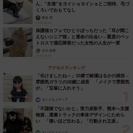
ん、”友達”をヨイショヨイショとご招待、毛づ
くろいでおもてなし
椎名 碧
2026.08.05
保護猫カフェでひとりぼっちだった「耳が聞こ
えないシニア猫」と運命の出会い→重度のペッ
トロスで適応障害だった女性の人生が一変
古川 諭香
2026.08.05
アクセスランキング
「化けましたね～」10歳で綾瀬はるかの娘役→
雰囲気ガラリの18歳に成長 「メイクで雰囲気
が」「宝塚に入れそう」
まいどなメディア
「不謹慎でないかと」実力派歌手、熊本へ支援
物資…運搬トラックの車体デザインにためら
い 「痛いほど伝わる」「行動され立派」
まいどなトピック