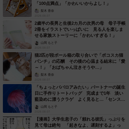
「100点満点」「かわいいからよし！」
梨木 香奈
2026.08.07
2歳半の長男と生後2カ月の次男の母 母子手帳
2冊をイラストでいっぱいに 見る人を楽しま
せる家族ストーリーに「かわいすぎる！」
山岡 もと子
2026.08.07
猫2匹が段ボール箱の取り合いで「ポコスカ猫
パンチ」の応酬 その後の心温まる結末に「愛
～！」「おばちゃん泣きそうや…」
梨木 香奈
2026.08.07
「ちょっとババロアみたい」パートナーの誕生
日に手作りトートバッグ 完成まで1年 淡い
藍染めに漂うクラゲ よく見ると…「センスす
ごい」
山岡 もと子
2026.08.07
【漫画】大学生息子の「頼れる彼氏」っぷりを
見て母は絶句 「起きなよ、遅刻するよ」っ