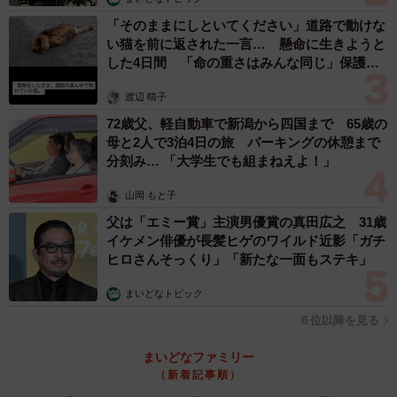
「そのままにしといてください」道路で動けな
い猫を前に返された一言… 懸命に生きようと
した4日間 「命の重さはみんな同じ」保護団
体代表の訴え
渡辺 晴子
72歳父、軽自動車で新潟から四国まで 65歳の
母と2人で3泊4日の旅 パーキングの休憩まで
分刻み… 「大学生でも組まねえよ！」
山岡 もと子
父は「エミー賞」主演男優賞の真田広之 31歳
イケメン俳優が長髪ヒゲのワイルド近影「ガチ
ヒロさんそっくり」「新たな一面もステキ」
まいどなトピック
６位以降を見る
まいどなファミリー
（新着記事順）