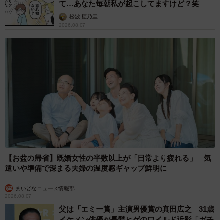
て…あなた毎朝私が起こしてますけど？笑
松波 穂乃圭
2026.08.07
【お盆の帰省】既婚女性の半数以上が「日常より疲れる」 気
遣いや準備で深まる夫婦の温度感ギャップ鮮明に
まいどなニュース情報部
2026.08.07
父は「エミー賞」主演男優賞の真田広之 31歳
イケメン俳優が長髪ヒゲのワイルド近影「ガチ