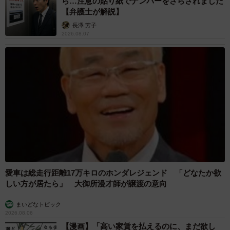
ら…注意の貼り紙でナンバーをさらされました
【弁護士が解説】
長澤 芳子
2026.08.07
愛車は総走行距離17万キロのホンダレジェンド 「どなたか欲
しい方が居たら」 大御所漫才師が譲渡の意向
まいどなトピック
2026.08.06
【漫画】「高い家賃を払えるのに、まだ欲し