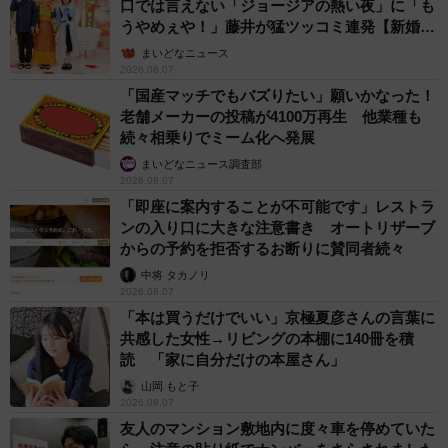
口では言えない「ジョージアの熱い夜」に「も
うやめぇや！」藤井が猛ツッコミ連発【新婚さ
ん】
まいどなニュース
2026.08.07
「国産マッチでもバズりたい」願いかなった！
老舗メーカーの投稿が4100万再生 他業種も
続々相乗りでミーム化へ発展
まいどなニュース調査部
2026.08.07
「即座に案内することが不可能です」レストラ
ンの入り口に大きな注意書き オートリザーブ
からの予約を拒否するお断りに賛同者続々
中将 タカノリ
2026.08.07
「本は買うだけでいい」京極夏彦さんの言葉に
共感した女性→リビングの本棚に140冊を積
読 「家に自分だけの本屋さん」
山岡 もと子
2026.08.07
友人のマンション敷地内に度々車を停めていた