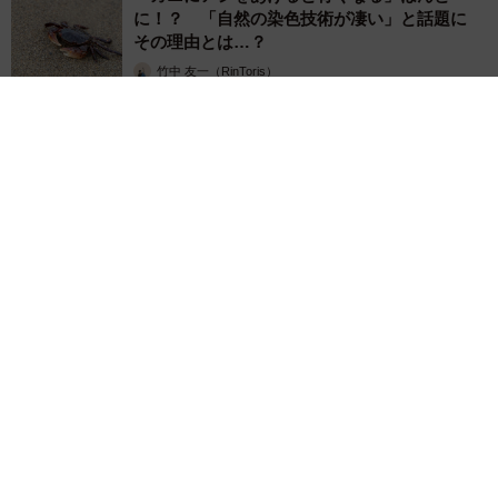
に！？ 「自然の染色技術が凄い」と話題に
その理由とは…？
竹中 友一（RinToris）
2026.08.06
誰も求めていない職場の「謎マナー」、「過剰な挨拶」や「お
土産配り」を抑えた1位は？ やめられない理由は「周りの目」
まいどなデータ
2026.08.06