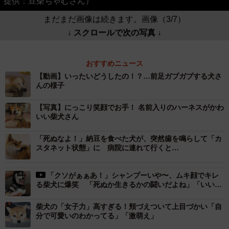
提供：豆柴ちゃむさん）
まだまだ画像は続きます。画像（3/7）
↓ スクロールで次の写真 ↓
おすすめニュース
【動画】いったいどうしたの！？…前足ガブガブする犬さ
んの様子
【写真】にっこり笑顔でお手！ 名前入りのハーネスがかわ
いい柴犬さん
「死ぬなよ！」納豆を食べた犬が、突然歯を鳴らして「カ
スタネット状態」に 病院に連れて行くと…
「クソがぁぁあ！」シャンプーいや〜、ムキ顔でキレ
る柴犬に爆笑 「死ぬか生きるかの闘いだよね」「いい顔
すぎて最高」
柴犬の「女子力」高すぎる！頬づえついて上目づかい「自
分で可愛いのわかってる」「激萌え」