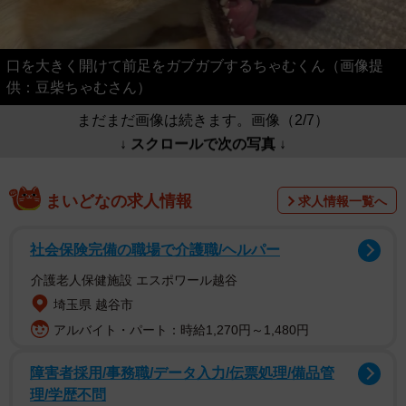
口を大きく開けて前足をガブガブするちゃむくん（画像提
供：豆柴ちゃむさん）
まだまだ画像は続きます。画像（2/7）
↓ スクロールで次の写真 ↓
まいどなの求人情報
求人情報一覧へ
社会保険完備の職場で介護職/ヘルパー
介護老人保健施設 エスポワール越谷
埼玉県 越谷市
アルバイト・パート：時給1,270円～1,480円
障害者採用/事務職/データ入力/伝票処理/備品管
理/学歴不問