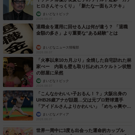
ヒロさんそっくり」「新たな一面もステキ」
まいどなトピック
2026.08.07
退職金を運用に回せる人は何が違う？ 「退職
金額の多さ」より重要な“ある経験”とは
まいどなニュース情報部
2026.08.07
「火事以来10カ月ぶり」全焼した自宅訪れた林
家ぺー 内装も壁も取り払われスケルトン状態
の部屋に呆然
まいどなトピック
2026.08.07
「こんなかわいい子おるん！？」大阪出身の
UHB26歳アナが話題…父は元プロ野球選手
「アイドルさんよりかわいい」「めちゃ爽や
か」
まいどなメディア
2026.08.07
世界一周中に3度も出会った運命的カップル