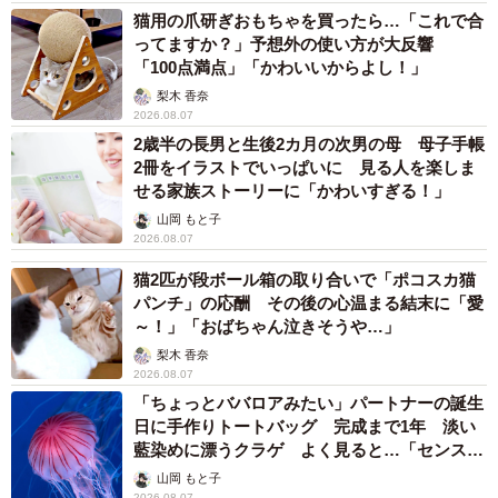
猫用の爪研ぎおもちゃを買ったら…「これで合
ってますか？」予想外の使い方が大反響
「100点満点」「かわいいからよし！」
梨木 香奈
2026.08.07
2歳半の長男と生後2カ月の次男の母 母子手帳
2冊をイラストでいっぱいに 見る人を楽しま
せる家族ストーリーに「かわいすぎる！」
山岡 もと子
2026.08.07
猫2匹が段ボール箱の取り合いで「ポコスカ猫
パンチ」の応酬 その後の心温まる結末に「愛
～！」「おばちゃん泣きそうや…」
梨木 香奈
2026.08.07
「ちょっとババロアみたい」パートナーの誕生
日に手作りトートバッグ 完成まで1年 淡い
藍染めに漂うクラゲ よく見ると…「センスす
ごい」
山岡 もと子
2026.08.07