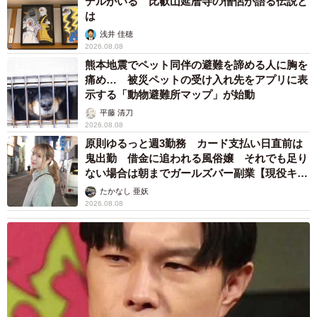
デルがいる 比叡山延暦寺の僧侶が語る伝説と
は
浅井 佳穂
2026.08.08
熊本地震でペット同伴の避難を諦める人に胸を
痛め… 被災ペットの受け入れ先をアプリに表
示する「動物避難所マップ」が始動
平藤 清刀
2026.08.08
原則ゆるっと週3勤務 カード支払い日直前は
鬼出勤 借金に追われる風俗嬢 それでも足り
ない場合は朝までガールズバー副業【現役キャ
ストに取材】
たかなし 亜妖
2026.08.08