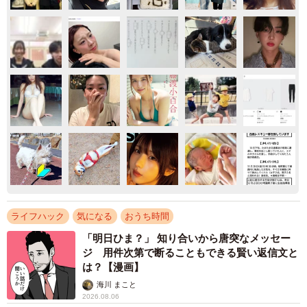
ライフハック
気になる
おうち時間
「明日ひま？」 知り合いから唐突なメッセー
ジ 用件次第で断ることもできる賢い返信文と
は？【漫画】
海川 まこと
2026.08.06