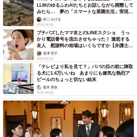
LLMのゆるふわAIたちとお話しながら開墾して
みたら… 夢の「スマートな菜園生活」実現な
るか
井二 かける
2026.08.08
プチバズしたママ友とのLINEスクショ うっ
かり電話番号を流出させちゃった！ 激怒する
友人 慰謝料の相場はいくらですか【弁護士が
解説】
長澤 芳子
2026.08.08
「テレビより私を見て？」パパの目の前に陣取
る犬に1.4万いいね あまりにも健気な熱烈ア
ピールのちょっと切ない結末
梨木 香奈
2026.08.08