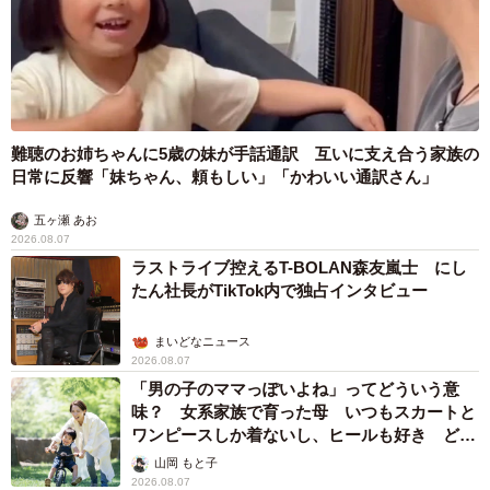
難聴のお姉ちゃんに5歳の妹が手話通訳 互いに支え合う家族の
日常に反響「妹ちゃん、頼もしい」「かわいい通訳さん」
五ヶ瀬 あお
2026.08.07
ラストライブ控えるT-BOLAN森友嵐士 にし
たん社長がTikTok内で独占インタビュー
まいどなニュース
2026.08.07
「男の子のママっぽいよね」ってどういう意
味？ 女系家族で育った母 いつもスカートと
ワンピースしか着ないし、ヒールも好き どの
へんが…
山岡 もと子
2026.08.07