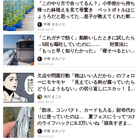
「このやり方で合ってるん？」小学校から持ち
帰った鉢植えを見て母驚き ペットボトルはじ
ょうろだと思ってた…息子が教えてくれた斬新
な水やりとは
中将 タカノリ
2026.08.05
「これガチで効く」船酔いしたときに試したら
→5回も嘔吐していたのに…… 対策法に
「もっと早く知りたかった」「寝そべるといい
らしい」
中将 タカノリ
2026.08.04
欠点や問題行動「根はいい人だから」のフォロ
ーにモヤモヤ 「見えている幹が腐っていたら
どうしようもない」の切り返しにスカッ！【漫
画】
海川 まこと
2026.08.02
「防水、コンパクト、カードも入る」財布代わ
りに使っていたのは… 夏フェスにうってつけ
のライフハックに6.3万いいね「頭良すぎま
す」
中将 タカノリ
2026.08.02