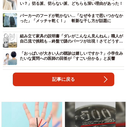
い？」切る派、切らない派、どちらも深い理由があった！
パーカーのフードが乾かない…「なぜ今まで思いつかなか
った」「メッチャ乾く！」 斬新な干し方が話題に
組み立て家具の説明書「ダレがこんなん見んねん」職人が
自己流で挑戦も→終盤で謎のパーツが出現！さてどうす
る？…まさかの言い訳に爆笑【漫画】
「おっぱいが大きい人の聴診は嬉しいですか？」小学生み
たいな質問への医師の回答が「すごい分かる」と反響
記事に戻る