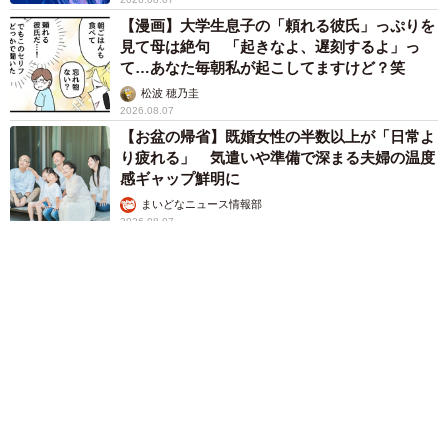
【漫画】大学生息子の「頼れる彼氏」っぷりを
見て母は絶句 「起きなよ、遅刻するよ」っ
て…あなた毎朝私が起こしてますけど？笑
松波 穂乃圭
2026.08.07
【お盆の帰省】既婚女性の半数以上が「日常よ
り疲れる」 気遣いや準備で深まる夫婦の温度
感ギャップ鮮明に
まいどなニュース情報部
2026.08.07
父は「エミー賞」主演男優賞の真田広之 31歳
イケメン俳優が長髪ヒゲのワイルド近影「ガチ
ヒロさんそっくり」「新たな一面もステキ」
まいどなトピック
2026.08.07