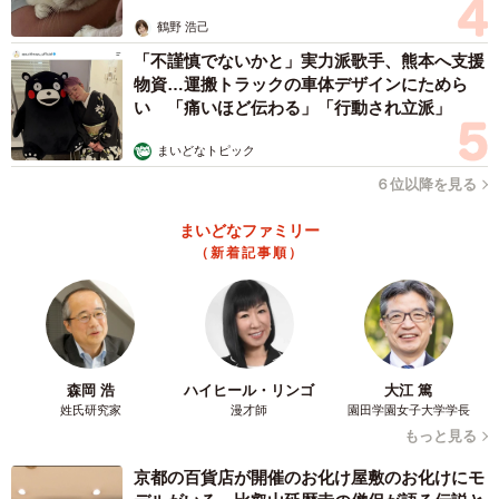
鶴野 浩己
「不謹慎でないかと」実力派歌手、熊本へ支援
物資…運搬トラックの車体デザインにためら
い 「痛いほど伝わる」「行動され立派」
まいどなトピック
６位以降を見る
まいどなファミリー
（新着記事順）
森岡 浩
ハイヒール・リンゴ
大江 篤
姓氏研究家
漫才師
園田学園女子大学学長
もっと見る
京都の百貨店が開催のお化け屋敷のお化けにモ