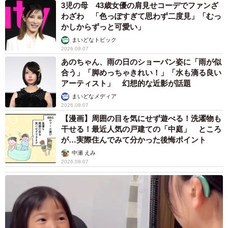
3児の母 43歳女優の肩見せコーデでファンざ
わざわ 「色っぽすぎて思わず二度見」「むっ
かしからずっと可愛い」
まいどなトピック
2026.08.07
あのちゃん、雨の日のショーパン姿に「雨が似
合う」「脚めっちゃきれい！」「水も滴る良い
アーティスト」 幻想的な近影が話題
まいどなメディア
2026.08.07
【漫画】周囲の目を気にせず遊べる！洗濯物も
干せる！最近人気の戸建ての「中庭」 ところ
が…実際住んでみて分かった後悔ポイント
中瀬 えみ
2026.08.07