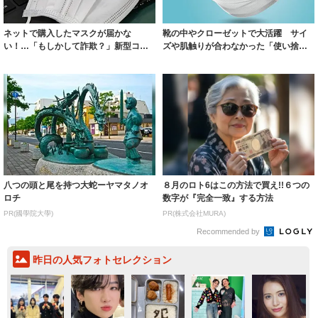
ネットで購入したマスクが届かな
靴の中やクローゼットで大活躍 サイ
い！…「もしかして詐欺？」新型コロ
ズや肌触りが合わなかった「使い捨て
ナのマスク通販・...
マスク」の活...
八つの頭と尾を持つ大蛇ーヤマタノオ
８月のロト6はこの方法で買え!!６つの
ロチ
数字が『完全一致』する方法
PR(國學院大學)
PR(株式会社MURA)
Recommended by
昨日の人気フォトセレクション