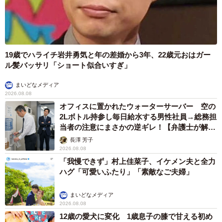
19歳でハライチ岩井勇気と年の差婚から3年、22歳元おはガー
ル髪バッサリ「ショート似合いすぎ」
まいどなメディア
2026.08.08
オフィスに置かれたウォーターサーバー 空の
2Lボトル持参し毎日給水する男性社員→総務担
当者の注意にまさかの逆ギレ！【弁護士が解
説】
長澤 芳子
2026.08.08
「我慢できず」村上佳菜子、イケメン夫と全力
ハグ「可愛いふたり」「素敵なご夫婦」
まいどなメディア
2026.08.08
12歳の愛犬に変化 1歳息子の膝で甘える初め