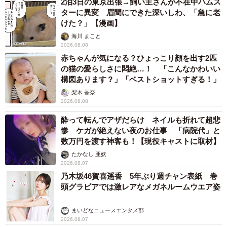
2泊3日の東京出張→飼い主さんが不在中ハムス
ターに異変 眉間にできた深いしわ、「急に老
けた？」【漫画】
海川 まこと
2026.08.08
赤ちゃんが気になる？ひょっこり顔を出す2匹
の猫の愛らしさに悶絶…！ 「こんなかわいい
構図あります？」「ベストショットすぎる！」
梨木 香奈
2026.08.08
酔って転んでアザだらけ ネイルも折れて超悲
惨 ケガが絶えない夜のお仕事 「病院代」と
数万円を渡す神客も！【現役キャストに取材】
たかなし 亜妖
2026.08.07
乃木坂46賀喜遥香 5年ぶり週チャン表紙 巻
頭グラビアでは激レアなメガネルームウエア姿
まいどなニュースエンタメ部
2026.08.07