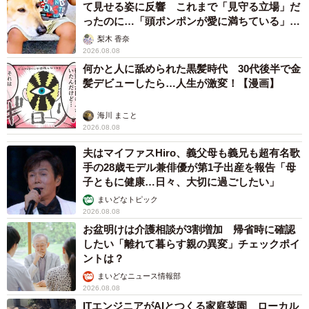
て見せる姿に反響 これまで「見守る立場」だ
ったのに…「頭ポンポンが愛に満ちている」
「尊…」
梨木 香奈
2026.08.08
何かと人に舐められた黒髪時代 30代後半で金
髪デビューしたら…人生が激変！【漫画】
海川 まこと
2026.08.08
夫はマイファスHiro、義父母も義兄も超有名歌
手の28歳モデル兼俳優が第1子出産を報告「母
子ともに健康…日々、大切に過ごしたい」
まいどなトピック
2026.08.08
お盆明けは介護相談が3割増加 帰省時に確認
したい「離れて暮らす親の異変」チェックポイ
ントは？
まいどなニュース情報部
2026.08.08
ITエンジニアがAIとつくる家庭菜園 ローカル