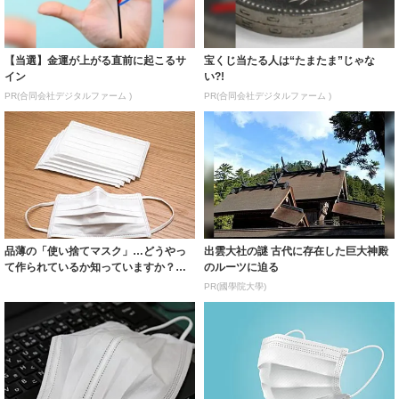
【当選】金運が上がる直前に起こるサ
宝くじ当たる人は“たまたま”じゃな
イン
い?!
PR(合同会社デジタルファーム )
PR(合同会社デジタルファーム )
品薄の「使い捨てマスク」…どうやっ
出雲大社の謎 古代に存在した巨大神殿
て作られているか知っていますか？
のルーツに迫る
詳細なメイキ...
PR(國學院大學)