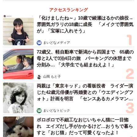
アクセスランキング
「化けましたね～」10歳で綾瀬はるかの娘役→
雰囲気ガラリの18歳に成長 「メイクで雰囲気
が」「宝塚に入れそう」
まいどなメディア
72歳父、軽自動車で新潟から四国まで 65歳の
母と2人で3泊4日の旅 パーキングの休憩まで
分刻み… 「大学生でも組まねえよ！」
山岡 もと子
両親は「東京キッド」の看板役者 ライダー演
じた42歳元俳優が再婚妻との「ウエディングフ
ォト」計画を明言 「センスあるカメラマン求
む」
まいどなトピック
ボロボロで不細工なおじいちゃん猫に一目惚
れ エイズだし手がかかるけど…おうちで暮ら
すと「おじ猫」だって可愛くなったよ！