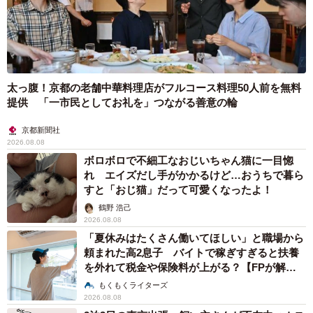
太っ腹！京都の老舗中華料理店がフルコース料理50人前を無料
提供 「一市民としてお礼を」つながる善意の輪
京都新聞社
2026.08.08
ボロボロで不細工なおじいちゃん猫に一目惚
れ エイズだし手がかかるけど…おうちで暮ら
すと「おじ猫」だって可愛くなったよ！
鶴野 浩己
2026.08.08
「夏休みはたくさん働いてほしい」と職場から
頼まれた高2息子 バイトで稼ぎすぎると扶養
を外れて税金や保険料が上がる？【FPが解
説】
もくもくライターズ
2026.08.08