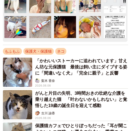
もふもふ
保護犬・保護猫
ネコ
「かわいいストーカーに追われています」甘え
ん坊な元保護猫 最後は飼い主にダイブする姿
に「間違いなく犬」「完全に親子」と反響
梨木 香奈
2026.08.06
がんと片目の失明、3時間おきの壮絶な介護を
乗り越えた猫 「叶わないかもしれない」と覚
悟した19歳の誕生日を迎えて感動
古川 諭香
2026.08.06
保護猫カフェでひとりぼっちだった「耳が聞こ