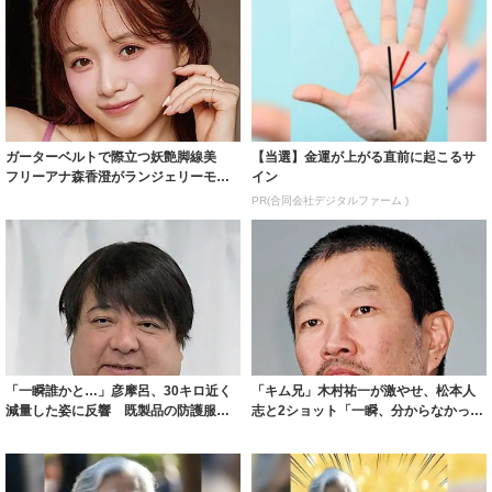
ガーターベルトで際立つ妖艶脚線美
【当選】金運が上がる直前に起こるサ
フリーアナ森香澄がランジェリーモデ
イン
ルに ｢PE...
PR(合同会社デジタルファーム )
「一瞬誰かと…」彦摩呂、30キロ近く
「キム兄」木村祐一が激やせ、松本人
減量した姿に反響 既製品の防護服が
志と2ショット「一瞬、分からなかった
着られると...
わ」「テキ...