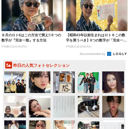
８月のロト6はこの方法で買え!!６つの
【昭和43年以前生まれはロト６この数
数字が『完全一致』する方法
字を買うべき】6つの数字が「完全一
致」する方...
PR(株式会社MURA)
PR(株式会社MURA)
Recommended by
昨日の人気フォトセレクション