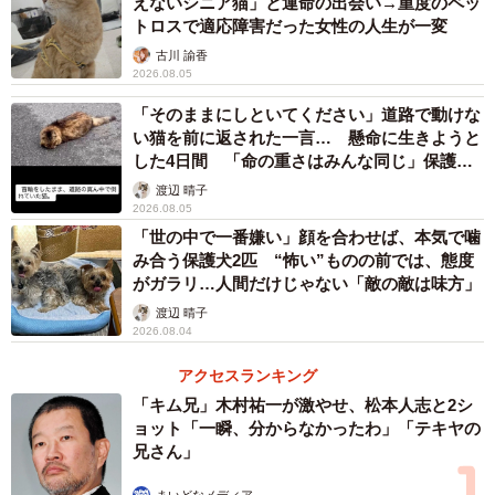
えないシニア猫」と運命の出会い→重度のペッ
トロスで適応障害だった女性の人生が一変
古川 諭香
2026.08.05
「そのままにしといてください」道路で動けな
い猫を前に返された一言… 懸命に生きようと
した4日間 「命の重さはみんな同じ」保護団
体代表の訴え
渡辺 晴子
2026.08.05
「世の中で一番嫌い」顔を合わせば、本気で噛
み合う保護犬2匹 “怖い”ものの前では、態度
がガラリ…人間だけじゃない「敵の敵は味方」
渡辺 晴子
2026.08.04
アクセスランキング
「キム兄」木村祐一が激やせ、松本人志と2シ
ョット「一瞬、分からなかったわ」「テキヤの
兄さん」
まいどなメディア