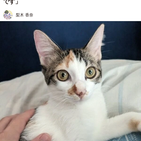
です」
梨木 香奈