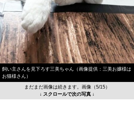
飼い主さんを見下ろす三美ちゃん（画像提供：三美お嬢様は
お猫様さん）
まだまだ画像は続きます。画像（5/15）
↓ スクロールで次の写真 ↓