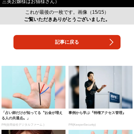
三美お嬢様はお猫様さん）
これが最後の一枚です。画像（15/15）
ご覧いただきありがとうございました。
記事に戻る
「占い師だけが知ってる〝お金が増え
事例から学ぶ『特権アクセス管理』
る人の共通点〟」
PR(合同会社デジタルファーム )
PR(KeeperSecurity)