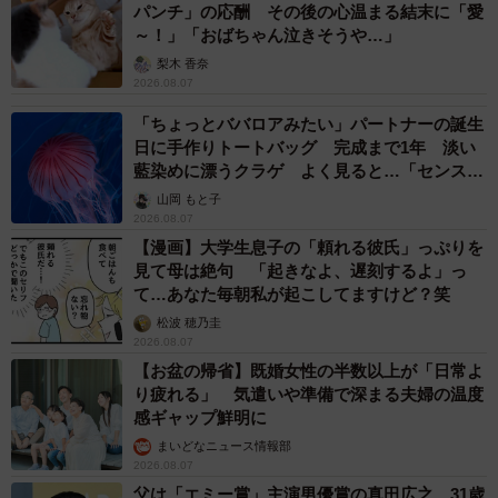
パンチ」の応酬 その後の心温まる結末に「愛
～！」「おばちゃん泣きそうや…」
梨木 香奈
2026.08.07
「ちょっとババロアみたい」パートナーの誕生
日に手作りトートバッグ 完成まで1年 淡い
藍染めに漂うクラゲ よく見ると…「センスす
ごい」
山岡 もと子
2026.08.07
【漫画】大学生息子の「頼れる彼氏」っぷりを
見て母は絶句 「起きなよ、遅刻するよ」っ
て…あなた毎朝私が起こしてますけど？笑
松波 穂乃圭
2026.08.07
【お盆の帰省】既婚女性の半数以上が「日常よ
り疲れる」 気遣いや準備で深まる夫婦の温度
感ギャップ鮮明に
まいどなニュース情報部
2026.08.07
父は「エミー賞」主演男優賞の真田広之 31歳