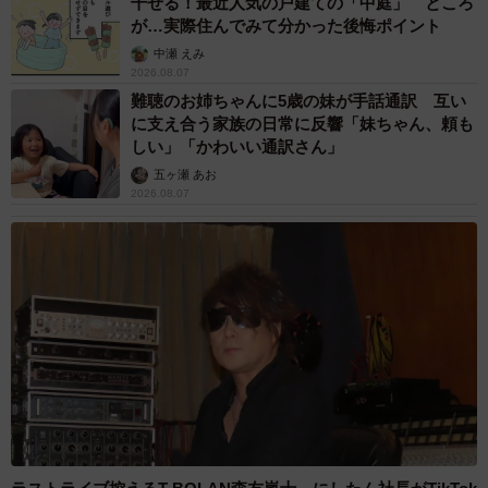
干せる！最近人気の戸建ての「中庭」 ところ
が…実際住んでみて分かった後悔ポイント
中瀬 えみ
2026.08.07
難聴のお姉ちゃんに5歳の妹が手話通訳 互い
に支え合う家族の日常に反響「妹ちゃん、頼も
しい」「かわいい通訳さん」
五ヶ瀬 あお
2026.08.07