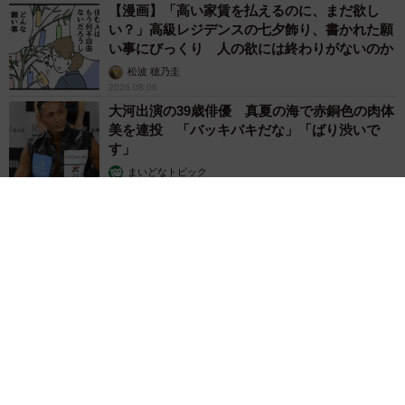
【漫画】「高い家賃を払えるのに、まだ欲し
い？」高級レジデンスの七夕飾り、書かれた願
い事にびっくり 人の欲には終わりがないのか
松波 穂乃圭
2026.08.06
大河出演の39歳俳優 真夏の海で赤銅色の肉体
美を連投 「バッキバキだな」「ばり渋いで
す」
まいどなトピック
2026.08.06