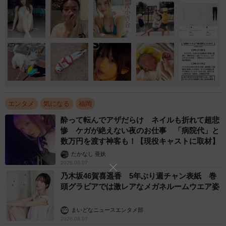
エンタメ
気になる
福岡
酔って転んでアザだらけ ネイルも折れて超悲
惨 ケガが絶えない夜のお仕事 「病院代」と
数万円を渡す神客も！【現役キャストに取材】
たかなし 亜妖
2026.08.07
乃木坂46賀喜遥香 5年ぶり週チャン表紙 巻
頭グラビアでは激レアなメガネルームウエア姿
まいどなニュースエンタメ部
2026.08.07