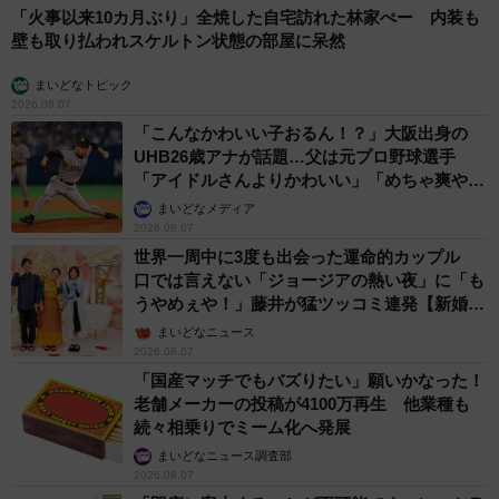
「火事以来10カ月ぶり」全焼した自宅訪れた林家ぺー 内装も
壁も取り払われスケルトン状態の部屋に呆然
まいどなトピック
2026.08.07
「こんなかわいい子おるん！？」大阪出身の
UHB26歳アナが話題…父は元プロ野球選手
「アイドルさんよりかわいい」「めちゃ爽や
か」
まいどなメディア
2026.08.07
世界一周中に3度も出会った運命的カップル
口では言えない「ジョージアの熱い夜」に「も
うやめぇや！」藤井が猛ツッコミ連発【新婚さ
ん】
まいどなニュース
2026.08.07
「国産マッチでもバズりたい」願いかなった！
老舗メーカーの投稿が4100万再生 他業種も
続々相乗りでミーム化へ発展
まいどなニュース調査部
2026.08.07