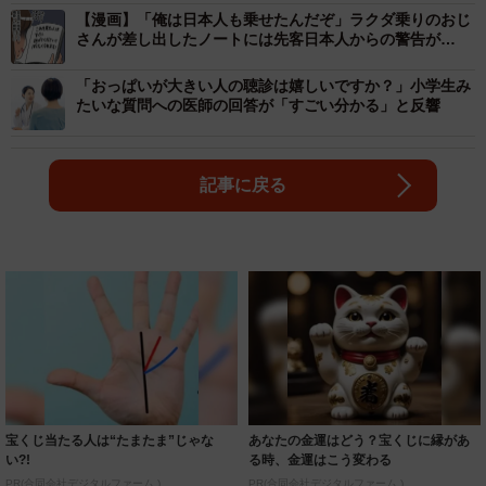
【漫画】「俺は日本人も乗せたんだぞ」ラクダ乗りのおじ
さんが差し出したノートには先客日本人からの警告が…
「おっぱいが大きい人の聴診は嬉しいですか？」小学生み
たいな質問への医師の回答が「すごい分かる」と反響
記事に戻る
宝くじ当たる人は“たまたま”じゃな
あなたの金運はどう？宝くじに縁があ
い?!
る時、金運はこう変わる
PR(合同会社デジタルファーム )
PR(合同会社デジタルファーム )