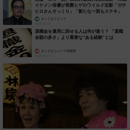
イケメン俳優が長髪ヒゲのワイルド近影「ガチ
ヒロさんそっくり」「新たな一面もステキ」
まいどなトピック
2026.08.07
退職金を運用に回せる人は何が違う？ 「退職
金額の多さ」より重要な“ある経験”とは
まいどなニュース情報部
2026.08.07