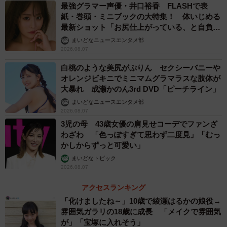
最強グラマー声優・井口裕香 FLASHで表
紙・巻頭・ミニブックの大特集！ 体いじめる
最新ショット「お尻仕上がっている、と自負し
ています」「いくつになっても理想の身体でい
まいどなニュースエンタメ部
たい」
2026.08.07
白桃のような美尻がぷりん セクシーバニーや
オレンジビキニでミニマムグラマラスな肢体が
大暴れ 成瀬かのん3rd DVD「ピーチライン」
まいどなニュースエンタメ部
2026.08.07
3児の母 43歳女優の肩見せコーデでファンざ
わざわ 「色っぽすぎて思わず二度見」「むっ
かしからずっと可愛い」
まいどなトピック
2026.08.07
アクセスランキング
「化けましたね～」10歳で綾瀬はるかの娘役→
雰囲気ガラリの18歳に成長 「メイクで雰囲気
が」「宝塚に入れそう」