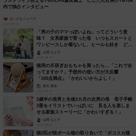
ラストライブ控えるT-BOLAN森友嵐士 にしたん社長がTikTok
内で独占インタビュー
まいどなニュース
2026.08.07
「男の子のママっぽいよね」ってどういう意
味？ 女系家族で育った母 いつもスカートと
ワンピースしか着ないし、ヒールも好き どの
へんが…
山岡 もと子
2026.08.07
猫用の爪研ぎおもちゃを買ったら…「これで合
ってますか？」予想外の使い方が大反響
「100点満点」「かわいいからよし！」
梨木 香奈
2026.08.07
2歳半の長男と生後2カ月の次男の母 母子手帳
2冊をイラストでいっぱいに 見る人を楽しま
せる家族ストーリーに「かわいすぎる！」
山岡 もと子
2026.08.07
猫2匹が段ボール箱の取り合いで「ポコスカ猫