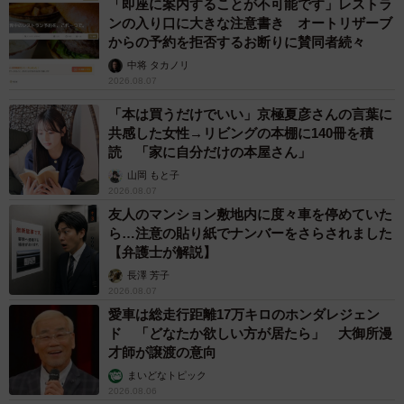
「即座に案内することが不可能です」レストラ
ンの入り口に大きな注意書き オートリザーブ
からの予約を拒否するお断りに賛同者続々
中将 タカノリ
2026.08.07
「本は買うだけでいい」京極夏彦さんの言葉に
共感した女性→リビングの本棚に140冊を積
読 「家に自分だけの本屋さん」
山岡 もと子
2026.08.07
友人のマンション敷地内に度々車を停めていた
ら…注意の貼り紙でナンバーをさらされました
【弁護士が解説】
長澤 芳子
2026.08.07
愛車は総走行距離17万キロのホンダレジェン
ド 「どなたか欲しい方が居たら」 大御所漫
才師が譲渡の意向
まいどなトピック
2026.08.06