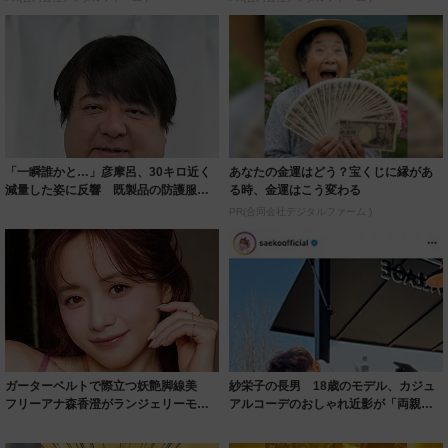
「一瞬誰かと…」彦摩呂、30キロ近く
あなたの金運はどう？宝くじに縁があ
減量した姿に反響 既製品の防護服が
る時、金運はこう変わる
着られると...
PR(合同会社デジタルファーム )
ガーターベルトで際立つ妖艶脚線美
紗栄子の長男 18歳のモデル、カジュ
フリーアナ森香澄がランジェリーモデ
アルコーデのおしゃれ近影が「両親の
ルに ｢PE...
いいとこ取...