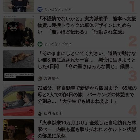
まいどなメディア
「不謹慎でないかと」実力派歌手、熊本へ支援
物資…運搬トラックの車体デザインにためら
い 「痛いほど伝わる」「行動され立派」
まいどなトピック
「そのままにしといてください」道路で動けな
い猫を前に返された一言… 懸命に生きようと
した4日間 「命の重さはみんな同じ」保護団
体代表の訴え
渡辺 晴子
72歳父、軽自動車で新潟から四国まで 65歳の
母と2人で3泊4日の旅 パーキングの休憩まで
分刻み… 「大学生でも組まねえよ！」
山岡 もと子
「火事以来10カ月ぶり」全焼した自宅訪れた林
家ぺー 内装も壁も取り払われスケルトン状態
の部屋に呆然