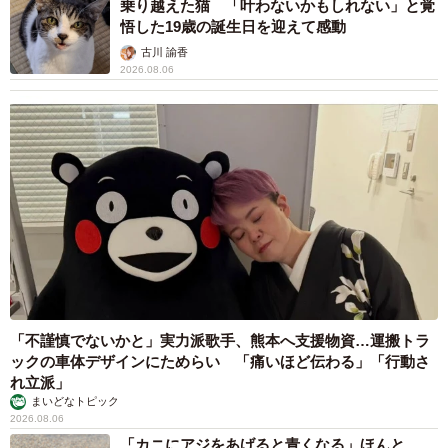
乗り越えた猫 「叶わないかもしれない」と覚
悟した19歳の誕生日を迎えて感動
古川 諭香
2026.08.06
「不謹慎でないかと」実力派歌手、熊本へ支援物資…運搬トラ
ックの車体デザインにためらい 「痛いほど伝わる」「行動さ
れ立派」
まいどなトピック
2026.08.06
「カニにアジをあげると青くなる」ほんと