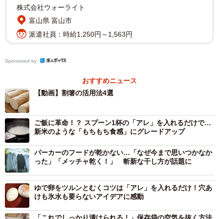
株式会社ウォーライト
2/2
富山県 富山市
割り箸は「保存袋の空気抜き」や「ささみの筋取り」にも使える※画像
派遣社員：時給1,250円～1,563円
はイメージです（Saburou/stock.adobe.com）
割り箸は「保存袋の空気抜き」や「ささみのスジ
Sponsored by
取り」にも使える
おすすめニュース
【動画】割箸の活用法4選
同投稿では、他にも割り箸にまつわるライフハックを紹
介。割り箸は、縦に割ると上手く割れないことが多いです
が、「横にして上を引っ張るように割る」だけで綺麗に割
ご飯に革命！？ スプーン1杯の「アレ」を入れるだけで…
新米のような「もちもち食感」にグレードアップ
れやすいのだそう。また、「保存袋の空気抜き」や「ささ
みのスジ取り」にも割り箸が活躍するといいます。
パーカーのフードが乾かない…「なぜ今まで思いつかなか
った」「メッチャ乾く！」 斬新な干し方が話題に
▽保存袋の空気抜き
①割り箸を、保存袋の口の真ん中あたりに1本差し込む。
ゆで卵をツルンとむくコツは「アレ」を入れるだけ！穴あ
けも氷水も要らないアイデアに感動
②袋の口をそのまま閉じる。
③隙間から空気を押し出し、割り箸を抜いて閉じればOK。
「これでしっかり漬けられる！」保存袋の空気を抜く方法