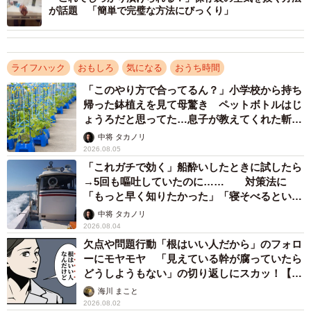
が話題 「簡単で完璧な方法にびっくり」
▽ささみのスジ取り
①割っていない状態の割り箸を用意する。
ライフハック
おもしろ
気になる
おうち時間
②ささみのスジに割り箸を真ん中あたりまで挟む。
③筋を揺らすように引っ張りながら割り箸をスライドさせ
「このやり方で合ってるん？」小学校から持ち
帰った鉢植えを見て母驚き ペットボトルはじ
る。
ょうろだと思ってた…息子が教えてくれた斬新
な水やりとは
中将 タカノリ
▽出典：トップバリュ 公式インスタグラム／割箸の活用
2026.08.05
法4選
https://www.instagram.com/p/DGAnukdyETv/
「これガチで効く」船酔いしたときに試したら
→5回も嘔吐していたのに…… 対策法に
「もっと早く知りたかった」「寝そべるといい
らしい」
中将 タカノリ
2026.08.04
欠点や問題行動「根はいい人だから」のフォロ
ーにモヤモヤ 「見えている幹が腐っていたら
どうしようもない」の切り返しにスカッ！【漫
画】
海川 まこと
2026.08.02