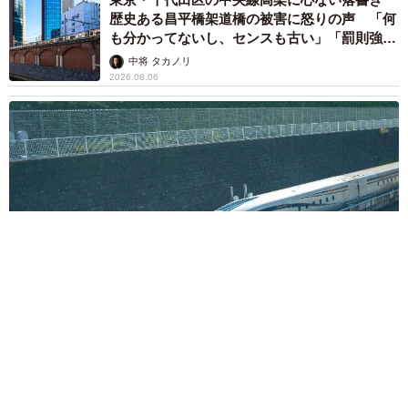
歴史ある昌平橋架道橋の被害に怒りの声 「何
も分かってないし、センスも古い」「罰則強化
して」
中将 タカノリ
2026.08.06
もしかすると「下山ダッシュ」 リニア中央新幹線の長野県
駅 在来線との乗り継ぎなし→なら走れば間に合うんじゃな
い？ 惜しい位置関係が反響
中将 タカノリ
2026.08.06