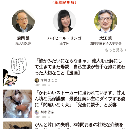
（新着記事順）
森岡 浩
ハイヒール・リンゴ
大江 篤
姓氏研究家
漫才師
園田学園女子大学学長
もっと見る
「誰かみたいにならなきゃ」 他人を正解にし
て生きてきた母親 自己主張が苦手な娘に教わ
った大切なこと【漫画】
海川 まこと
2026.08.06
「かわいいストーカーに追われています」甘え
ん坊な元保護猫 最後は飼い主にダイブする姿
に「間違いなく犬」「完全に親子」と反響
梨木 香奈
2026.08.06
がんと片目の失明、3時間おきの壮絶な介護を