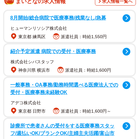
まいどなの求人情報
求人情報一覧へ
くだけ！
8月開始/総合病院で医療事務/残業なし/急募
なんと、使うのは「割り箸」です。長芋の中心に割り箸を
刺して、普段通りにピーラーでむけばOK。割り箸を持ち手
ヒューマンリソシア株式会社
として活用することで直接長芋を触らずに済み、滑ること
東京都 練馬区
派遣社員：時給1,550円
なく綺麗に皮むきできます。長芋を「とろろ」にしたいと
紹介予定派遣 病院での受付・医療事務
きには、割り箸を刺した状態のままですりおろせます。
株式会社シバスタッフ
神奈川県 横浜市
派遣社員：時給1,600円
一般事務・OA事務/勤務時間選べる医療法人での
受付・医療事務未経験OK
アデコ株式会社
東京都 日野市
派遣社員：時給1,600円～
診療所で患者さんの受付をする医療事務スタッ
フ/週払いOK/ブランクOK/主婦主夫活躍/富山市