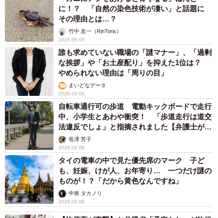
に！？ 「自然の染色技術が凄い」と話題に
その理由とは…？
竹中 友一（RinToris）
2026.08.06
誰も求めていない職場の「謎マナー」、「過剰
な挨拶」や「お土産配り」を抑えた1位は？
やめられない理由は「周りの目」
まいどなデータ
2026.08.06
自転車通行可の歩道 電動キックボードで走行
中、小学生とあわや衝突！ 「歩道走行は道交
法違反でしょ」と指摘されました【弁護士が解
説】
長澤 芳子
2026.08.06
タイの電車の中で見た優先席のマーク 子ど
も、妊娠、けが人、お年寄り… 一つだけ謎の
ものが！？「だから黄色なんですね」
中将 タカノリ
2026.08.06