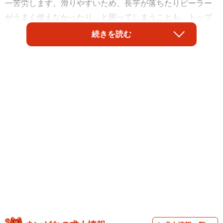
一苦労します。滑りやすいため、長芋が落ちたりピーラー
がうまく使えなかったり…と困ってしまうことも。トップ
バリュの公式インスタグラムアカウント
続きを読む
（@topvaluofficial）が、そんな時に役立つライフハックを
紹介しています。
長芋の中心に「割り箸」を刺して、ピーラーでむ