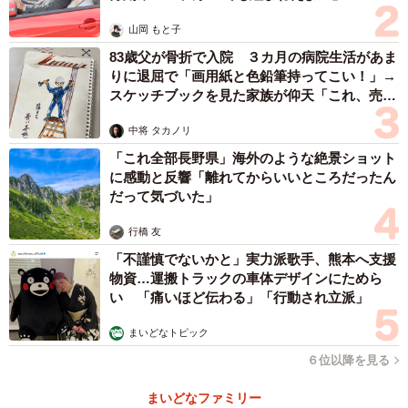
山岡 もと子
83歳父が骨折で入院 ３カ月の病院生活があま
りに退屈で「画用紙と色鉛筆持ってこい！」→
スケッチブックを見た家族が仰天「これ、売れ
ますよ…」
中将 タカノリ
「これ全部長野県」海外のような絶景ショット
に感動と反響「離れてからいいところだったん
だって気づいた」
行橋 友
「不謹慎でないかと」実力派歌手、熊本へ支援
物資…運搬トラックの車体デザインにためら
い 「痛いほど伝わる」「行動され立派」
まいどなトピック
６位以降を見る
まいどなファミリー