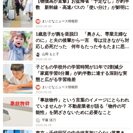
【物価高が直撃】お盆帰省「予定なし」が約半
数 新幹線・高速バスの「使い分け」が鮮明に
まいどなニュース情報部
2026.08.06
1歳息子が腕を亜脱臼 「奥さん、専業主婦な
のに」と夫の後輩から一言 母は泣きながら対
応し必死だった 何年もたった今もたまに思い
出し…
山岡 もと子
2026.08.06
子どもの学校外の学習時間が11年で2割減少
「家庭学習0分層」が約半数に達する深刻な実
態と広がる学習格差
まいどなニュース情報部
2026.08.06
「事故物件」という言葉のイメージにとらわれ
ていませんか？ 不動産業者が語る「物件の可
能性」を閉ざさないために必要なこと
平藤 清刀
2026.08.06
東京・千代田区の中央線高架に心ない落書き