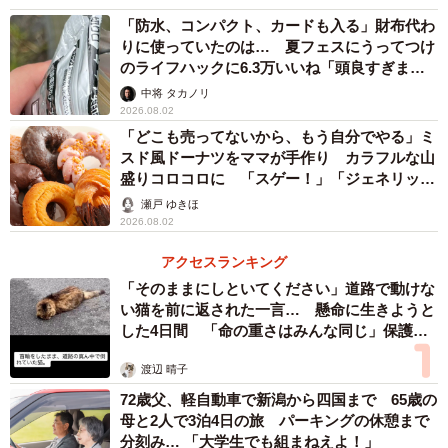
「防水、コンパクト、カードも入る」財布代わ
りに使っていたのは… 夏フェスにうってつけ
のライフハックに6.3万いいね「頭良すぎま
す」
中将 タカノリ
2026.08.02
「どこも売ってないから、もう自分でやる」ミ
スド風ドーナツをママが手作り カラフルな山
盛りコロコロに 「スゲー！」「ジェネリック
Dポップだ」
瀬戸 ゆきほ
2026.08.02
アクセスランキング
「そのままにしといてください」道路で動けな
い猫を前に返された一言… 懸命に生きようと
した4日間 「命の重さはみんな同じ」保護団
体代表の訴え
渡辺 晴子
72歳父、軽自動車で新潟から四国まで 65歳の
母と2人で3泊4日の旅 パーキングの休憩まで
分刻み… 「大学生でも組まねえよ！」