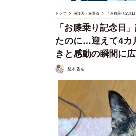
トップ
保護犬・保護猫
「お膝乗り記念日
「お膝乗り記念日」
たのに…迎えて4カ
きと感動の瞬間に広
梨木 香奈