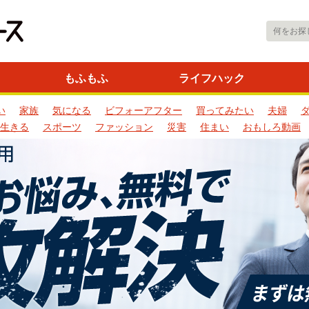
もふもふ
ライフハック
い
家族
気になる
ビフォーアフター
買ってみたい
夫婦
生きる
スポーツ
ファッション
災害
住まい
おもしろ動画