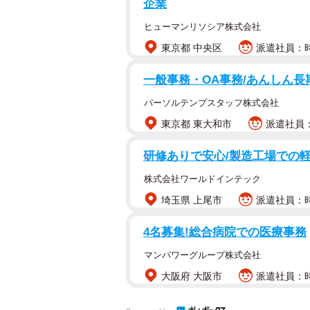
企業
ヒューマンリソシア株式会社
東京都 中央区
派遣社員：時
一般事務・OA事務/あんしん長
パーソルテンプスタッフ株式会社
東京都 東大和市
派遣社員：
研修ありで安心/製造工場での軽
株式会社ワールドインテック
埼玉県 上尾市
派遣社員：時
4名募集!総合病院での医療事務
マンパワーグループ株式会社
大阪府 大阪市
派遣社員：時