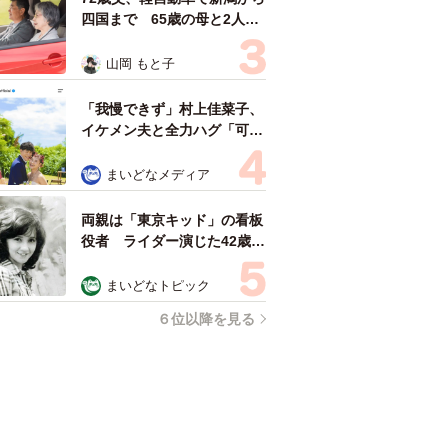
四国まで 65歳の母と2人で
3泊4日の旅 パーキングの休
憩まで分刻み… 「大学生で
山岡 もと子
も組まねえよ！」
「我慢できず」村上佳菜子、
イケメン夫と全力ハグ「可愛
いふたり」「素敵なご夫婦」
まいどなメディア
両親は「東京キッド」の看板
役者 ライダー演じた42歳元
俳優が再婚妻との「ウエディ
ングフォト」計画を明言
まいどなトピック
「センスあるカメラマン求
６位以降を見る
む」