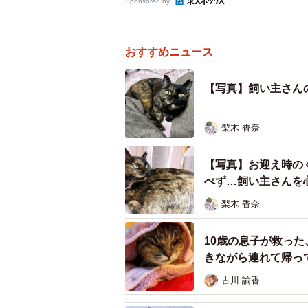
Sponsored by
おすすめニュース
【写真】飼い主さん
梨木 香奈
【写真】お迎え時の
べず…飼い主さんを
梨木 香奈
10歳の息子が救っ
きながら連れて帰っ
古川 諭香