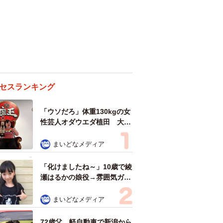
セスランキング
「ウソだろ」体重130kgの女
性芸人オダウエダ植田 大学
時代のほっそり姿に「マジ
で」
まいどなメディア
「化けましたね～」10歳で綾
瀬はるかの娘役→雰囲気ガラ
リの18歳に成長 「メイクで
雰囲気が」「宝塚に入れそ
まいどなメディア
う」
72歳父、軽自動車で新潟から