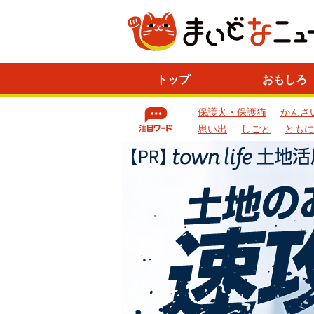
ニ
トップ
おもしろ
ュ
ー
保護犬・保護猫
かんさ
ス
一
思い出
しごと
ともに
覧