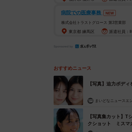
病院での医療事務
NEW
株式会社トラストグロース 第3営業部
東京都 練馬区
派遣社員：時給
Sponsored by
おすすめニュース
【写真】迫力ボディ
まいどなニュースエ
【写真集カット】T
クショット ミスマ