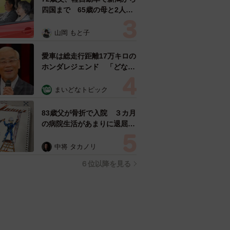
四国まで 65歳の母と2人で
3泊4日の旅 パーキングの休
憩まで分刻み… 「大学生で
山岡 もと子
も組まねえよ！」
愛車は総走行距離17万キロの
ホンダレジェンド 「どなた
か欲しい方が居たら」 大御
所漫才師が譲渡の意向
まいどなトピック
83歳父が骨折で入院 ３カ月
の病院生活があまりに退屈で
「画用紙と色鉛筆持ってこ
い！」→スケッチブックを見
中将 タカノリ
た家族が仰天「これ、売れま
６位以降を見る
すよ…」