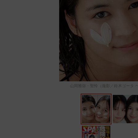
山岡雅弥・聖怜（撮影／鈴木ゴータ 