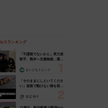
セスランキング
「不謹慎でないかと」実力派
歌手、熊本へ支援物資…運搬
トラックの車体デザインにた
めらい 「痛いほど伝わる」
まいどなトピック
「行動され立派」
「そのままにしといてくださ
い」道路で動けない猫を前に
返された一言… 懸命に生き
ようとした4日間 「命の重
渡辺 晴子
さはみんな同じ」保護団体代
表の訴え
72歳父、軽自動車で新潟から