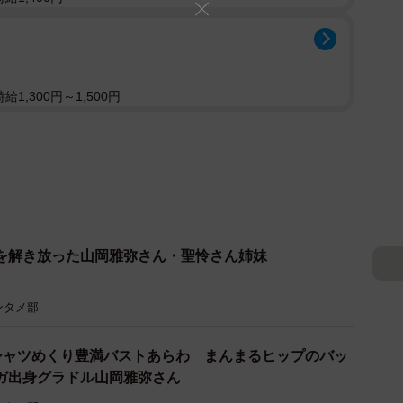
1,300円～1,500円
を解き放った山岡雅弥さん・聖怜さん姉妹
ンタメ部
シャツめくり豊満バストあらわ まんまるヒップのバッ
ガ出身グラドル山岡雅弥さん