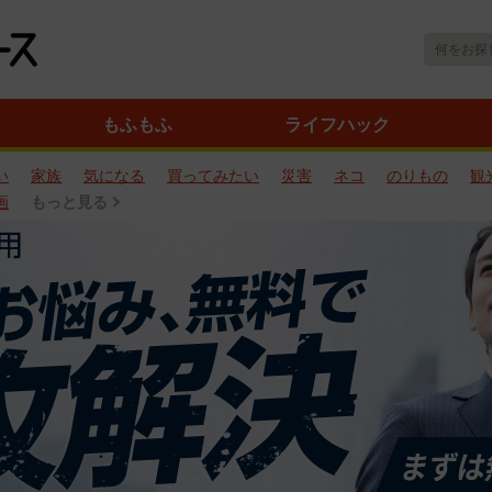
もふもふ
ライフハック
い
家族
気になる
買ってみたい
災害
ネコ
のりもの
観
画
もっと見る