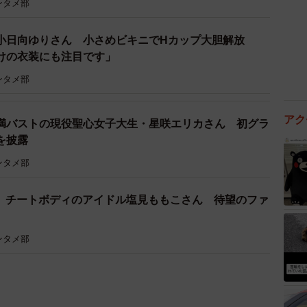
ンタメ部
小日向ゆりさん 小さめビキニでHカップ大胆解放
透けの衣装にも注目です」
ンタメ部
アク
満バストの現役聖心女子大生・星咲エリカさん 初グラ
を披露
ンタメ部
ップ チートボディのアイドル塩見ももこさん 待望のファ
ンタメ部