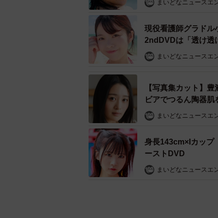
まいどなニュースエ
現役看護師グラドル
2ndDVDは「透け
まいどなニュースエ
【写真集カット】豊
ビアでつるん陶器肌
まいどなニュースエ
身長143cm×Iカ
ーストDVD
まいどなニュースエ