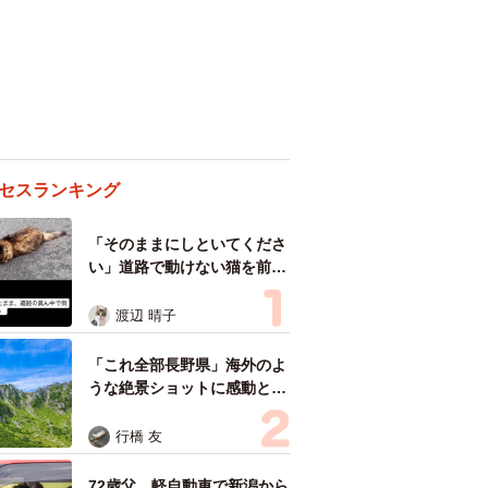
セスランキング
「そのままにしといてくださ
い」道路で動けない猫を前に
返された一言… 懸命に生き
ようとした4日間 「命の重
渡辺 晴子
さはみんな同じ」保護団体代
表の訴え
「これ全部長野県」海外のよ
うな絶景ショットに感動と反
響「離れてからいいところだ
ったんだって気づいた」
行橋 友
72歳父、軽自動車で新潟から