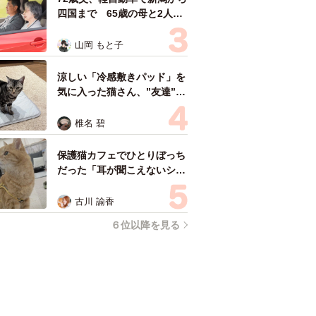
四国まで 65歳の母と2人で
3泊4日の旅 パーキングの休
憩まで分刻み… 「大学生で
山岡 もと子
も組まねえよ！」
涼しい「冷感敷きパッド」を
気に入った猫さん、”友達”を
ヨイショヨイショとご招待、
毛づくろいでおもてなし
椎名 碧
保護猫カフェでひとりぼっち
だった「耳が聞こえないシニ
ア猫」と運命の出会い→重度
のペットロスで適応障害だっ
古川 諭香
た女性の人生が一変
６位以降を見る