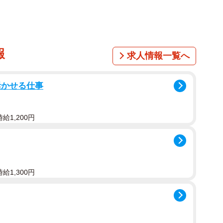
女子プロレス団体「マリーゴールド」所属。1 月3 日にデビ
報
ずかデビュー5戦目・初のタイトルマッチ挑戦でベルト
求人情報一覧へ
る。X（@y_seri_1113）には姉との仲良しショッ
活かせる仕事
給1,200円
2Ｗ60H92。中学時代にレスリングで九州チャンピオン、
2021」でミスヤングマガジンに選出。1st写真集
。最新情報はX（@miyabi_11292004）
給1,300円