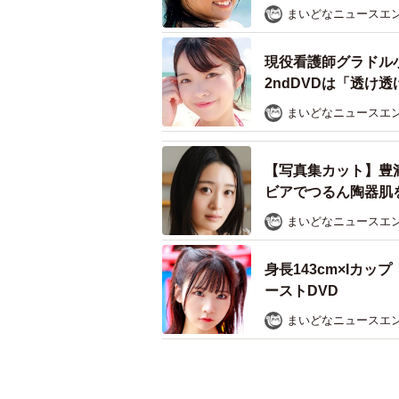
まいどなニュースエ
現役看護師グラドル
2ndDVDは「透け
まいどなニュースエ
【写真集カット】豊
ビアでつるん陶器肌
まいどなニュースエ
身長143cm×Iカ
ーストDVD
まいどなニュースエ