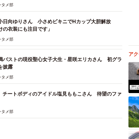
ンタメ部
小日向ゆりさん 小さめビキニでHカップ大胆解放
透けの衣装にも注目です」
ンタメ部
アク
満バストの現役聖心女子大生・星咲エリカさん 初グラ
を披露
ンタメ部
ップ チートボディのアイドル塩見ももこさん 待望のファ
ンタメ部