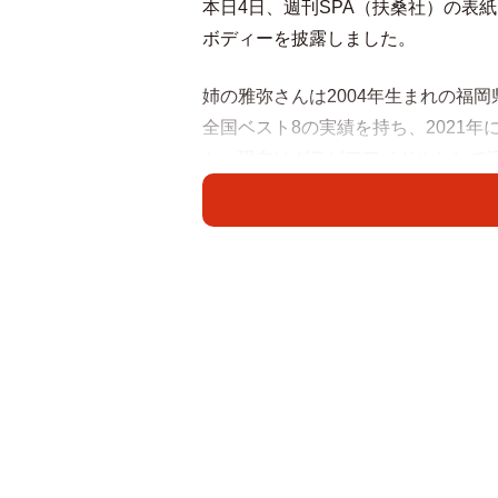
本日4日、週刊SPA（扶桑社）の表
ボディーを披露しました。
姉の雅弥さんは2004年生まれの福
全国ベスト8の実績を持ち、2021
た。現在はグラビアアイドルとして活躍し
です。
妹の聖怜さんは2006年生まれ。女子
にデビュー。わずか16日後の1月1
事ベルトを奪取するという快挙を成
今回のグラビアでは、姉妹ならでは
た2人のランジェリーカットは深い
も収録。レスリングとプロレス、そ
力が融合したビジュアルは必見です。
さ スタイリング／今福幸奈）