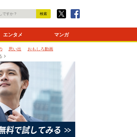
エンタメ
マンガ
の
思い出
おもしろ動画
る