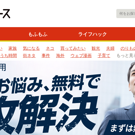
もふもふ
ライフハック
い
家族
気になる
ネコ
買ってみたい
観光
夫婦
のりも
うち時間
街ネタ
事件
海外
ウェブ漫画
子育て
もっと見