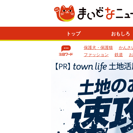
ニ
トップ
おもしろ
ュ
ー
保護犬・保護猫
かんさ
ス
一
ファッション
鉄道
お
覧