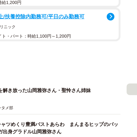
給1,200円
上/扶養控除内勤務可/平日のみ勤務可
クリニック
ト・パート：時給1,100円～1,200円
を解き放った山岡雅弥さん・聖怜さん姉妹
ンタメ部
シャツめくり豊満バストあらわ まんまるヒップのバッ
ガ出身グラドル山岡雅弥さん