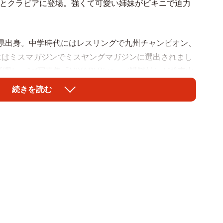
紙とクラビアに登場。強くて可愛い姉妹がビキニで迫力
岡県出身。中学時代にはレスリングで九州チャンピオン、
年にはミスマガジンでミスヤングマガジンに選出されまし
、1st写真集「MIYABI Blue」（講談社）が発売中
続きを読む
プロレス団体「マリーゴールド」に所属し、2025年1月
9日、デビュー5戦目で初のタイトルマッチに挑戦し、見
し遂げた女子プロレス界の超新星です。
の抜群のシンクロ感と迫力ボディを披露。表紙に選ばれ
美谷間が印象的です。また彼女たちの特製フォトブック
れぞれのフィールドで鍛え抜かれた肉体美と、可憐な魅
（撮影／鈴木ゴータ ヘアメイク／池田ふみ 佐藤あり