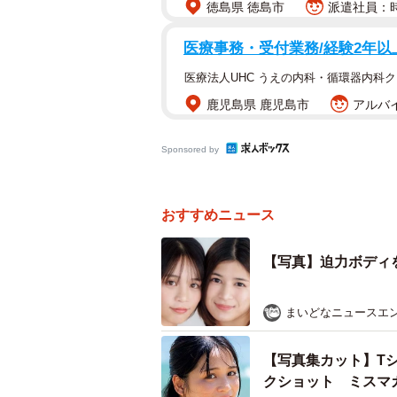
徳島県 徳島市
派遣社員：時
医療事務・受付業務/経験2年以
医療法人UHC うえの内科・循環器内科
鹿児島県 鹿児島市
アルバイ
Sponsored by
おすすめニュース
【写真】迫力ボディ
まいどなニュースエ
【写真集カット】T
クショット ミスマ