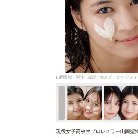
山岡雅弥・聖怜（撮影／鈴木ゴータ ヘアメイ
現役女子高校生プロレスラー山岡聖