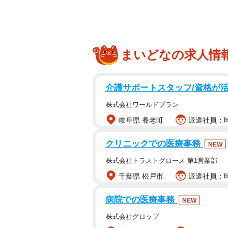
【山岡聖怜さんプロフィール】
2006年、福岡県生まれ。T162。
まいどなの求人情
ューし、19日には後楽園ホールでわ
を奪取。マイクの力強さに早くも定評があ
トも
介護サポートスタッフ/資格が
株式会社ワールドプラン
【山岡雅弥さんプロフィール】
岐阜県 養老町
派遣社員：時
2004年、福岡県生まれ。T161B9
全国ベスト8 に輝く。「ミスマガジン
クリニックでの医療事務
NEW
『MIYABI Blue』（講談社）が発売中
株式会社トラストグロース 第1営業部
千葉県 松戸市
派遣社員：時
病院での医療事務
NEW
株式会社グロップ