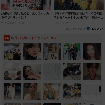
頑張らずに取り組める「太りにくいカ
【昭和43年以前生まれはロト６この数
ラダづくり」とは？
字を買うべき】6つの数字が「完全一
致」する方...
PR(森永乳業株式会社)
PR(株式会社MURA)
Recommended by
昨日の人気フォトセレクション