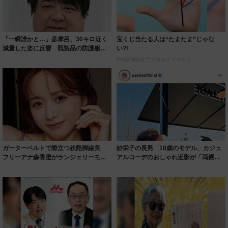
「一瞬誰かと…」彦摩呂、30キロ近く
宝くじ当たる人は“たまたま”じゃな
減量した姿に反響 既製品の防護服が
い?!
着られると...
PR(合同会社デジタルファーム )
ガーターベルトで際立つ妖艶脚線美
紗栄子の長男 18歳のモデル、カジュ
フリーアナ森香澄がランジェリーモデ
アルコーデのおしゃれ近影が「両親の
ルに ｢PE...
いいとこ取...