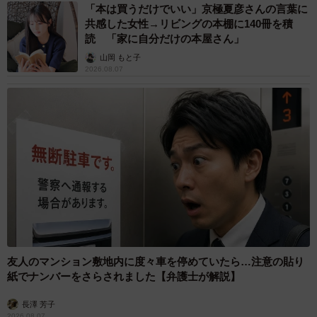
「本は買うだけでいい」京極夏彦さんの言葉に
共感した女性→リビングの本棚に140冊を積
読 「家に自分だけの本屋さん」
山岡 もと子
2026.08.07
友人のマンション敷地内に度々車を停めていたら…注意の貼り
紙でナンバーをさらされました【弁護士が解説】
長澤 芳子
2026.08.07