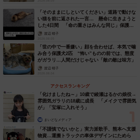
2026.08.05
「そのままにしといてください」道路で動けな
い猫を前に返された一言… 懸命に生きようと
した4日間 「命の重さはみんな同じ」保護団
体代表の訴え
渡辺 晴子
2026.08.05
「世の中で一番嫌い」顔を合わせば、本気で噛
み合う保護犬2匹 “怖い”ものの前では、態度
がガラリ…人間だけじゃない「敵の敵は味方」
渡辺 晴子
2026.08.04
アクセスランキング
「化けましたね～」10歳で綾瀬はるかの娘役→
雰囲気ガラリの18歳に成長 「メイクで雰囲気
が」「宝塚に入れそう」
まいどなメディア
「不謹慎でないかと」実力派歌手、熊本へ支援
物資…運搬トラックの車体デザインにためら