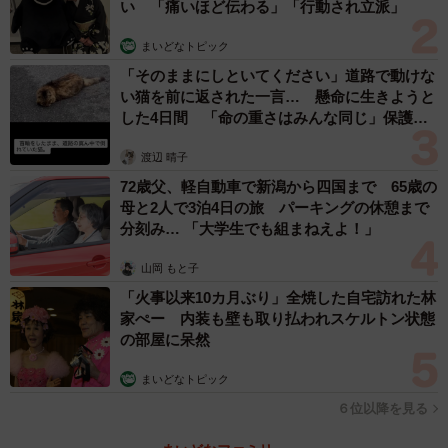
い 「痛いほど伝わる」「行動され立派」
まいどなトピック
「そのままにしといてください」道路で動けな
い猫を前に返された一言… 懸命に生きようと
した4日間 「命の重さはみんな同じ」保護団
体代表の訴え
渡辺 晴子
72歳父、軽自動車で新潟から四国まで 65歳の
母と2人で3泊4日の旅 パーキングの休憩まで
分刻み… 「大学生でも組まねえよ！」
山岡 もと子
「火事以来10カ月ぶり」全焼した自宅訪れた林
家ぺー 内装も壁も取り払われスケルトン状態
の部屋に呆然
まいどなトピック
６位以降を見る