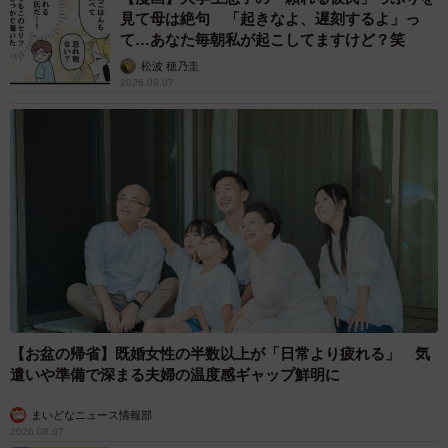
見て母は絶句 「起きなよ、遅刻するよ」っ
て…あなた毎朝私が起こしてますけど？笑
松波 穂乃圭
2026.08.07
【お盆の帰省】既婚女性の半数以上が「日常より疲れる」 気
遣いや準備で深まる夫婦の温度感ギャップ鮮明に
まいどなニュース情報部
2026.08.07