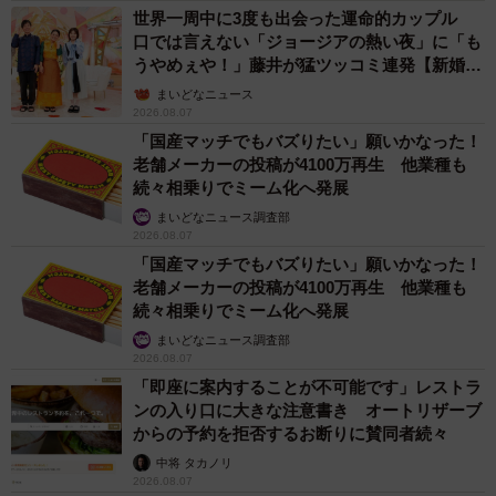
世界一周中に3度も出会った運命的カップル
口では言えない「ジョージアの熱い夜」に「も
うやめぇや！」藤井が猛ツッコミ連発【新婚さ
ん】
まいどなニュース
2026.08.07
「国産マッチでもバズりたい」願いかなった！
老舗メーカーの投稿が4100万再生 他業種も
続々相乗りでミーム化へ発展
まいどなニュース調査部
2026.08.07
「国産マッチでもバズりたい」願いかなった！
老舗メーカーの投稿が4100万再生 他業種も
続々相乗りでミーム化へ発展
まいどなニュース調査部
2026.08.07
「即座に案内することが不可能です」レストラ
ンの入り口に大きな注意書き オートリザーブ
からの予約を拒否するお断りに賛同者続々
中将 タカノリ
2026.08.07