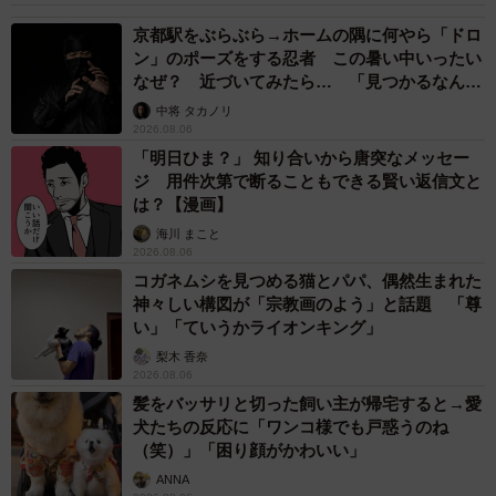
京都駅をぶらぶら→ホームの隅に何やら「ドロ
ン」のポーズをする忍者 この暑い中いったい
なぜ？ 近づいてみたら… 「見つかるなんて
未熟」
中将 タカノリ
2026.08.06
「明日ひま？」 知り合いから唐突なメッセー
ジ 用件次第で断ることもできる賢い返信文と
は？【漫画】
海川 まこと
2026.08.06
コガネムシを見つめる猫とパパ、偶然生まれた
神々しい構図が「宗教画のよう」と話題 「尊
い」「ていうかライオンキング」
梨木 香奈
2026.08.06
髪をバッサリと切った飼い主が帰宅すると→愛
犬たちの反応に「ワンコ様でも戸惑うのね
（笑）」「困り顔がかわいい」
ANNA