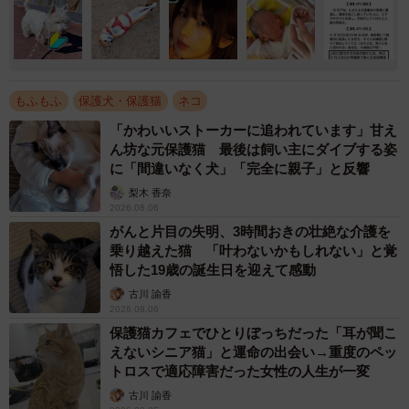
もふもふ
保護犬・保護猫
ネコ
「かわいいストーカーに追われています」甘え
ん坊な元保護猫 最後は飼い主にダイブする姿
に「間違いなく犬」「完全に親子」と反響
梨木 香奈
2026.08.06
がんと片目の失明、3時間おきの壮絶な介護を
乗り越えた猫 「叶わないかもしれない」と覚
悟した19歳の誕生日を迎えて感動
古川 諭香
2026.08.06
保護猫カフェでひとりぼっちだった「耳が聞こ
えないシニア猫」と運命の出会い→重度のペッ
トロスで適応障害だった女性の人生が一変
古川 諭香