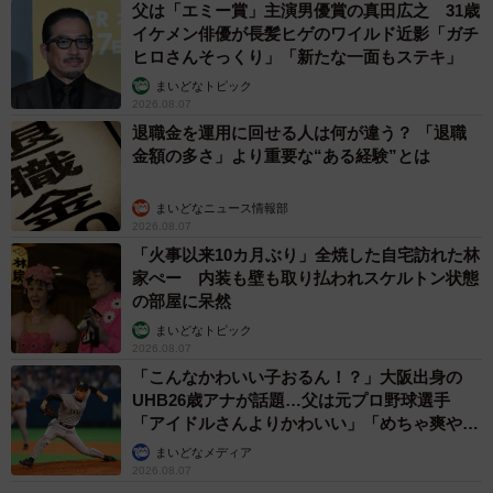
父は「エミー賞」主演男優賞の真田広之 31歳
イケメン俳優が長髪ヒゲのワイルド近影「ガチ
ヒロさんそっくり」「新たな一面もステキ」
まいどなトピック
2026.08.07
退職金を運用に回せる人は何が違う？ 「退職
金額の多さ」より重要な“ある経験”とは
まいどなニュース情報部
2026.08.07
「火事以来10カ月ぶり」全焼した自宅訪れた林
家ぺー 内装も壁も取り払われスケルトン状態
の部屋に呆然
まいどなトピック
2026.08.07
「こんなかわいい子おるん！？」大阪出身の
UHB26歳アナが話題…父は元プロ野球選手
「アイドルさんよりかわいい」「めちゃ爽や
か」
まいどなメディア
2026.08.07