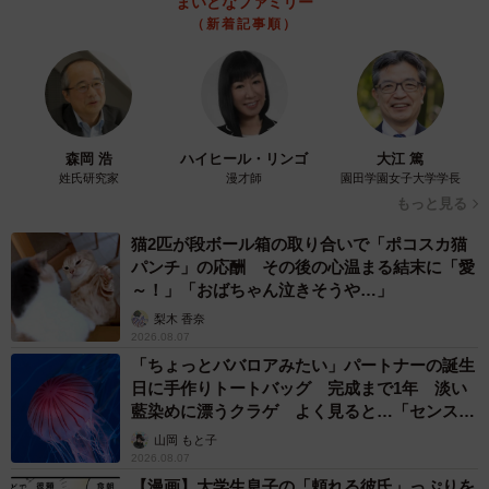
まいどなファミリー
（新着記事順）
森岡 浩
ハイヒール・リンゴ
大江 篤
姓氏研究家
漫才師
園田学園女子大学学長
もっと見る
猫2匹が段ボール箱の取り合いで「ポコスカ猫
パンチ」の応酬 その後の心温まる結末に「愛
～！」「おばちゃん泣きそうや…」
梨木 香奈
2026.08.07
「ちょっとババロアみたい」パートナーの誕生
日に手作りトートバッグ 完成まで1年 淡い
藍染めに漂うクラゲ よく見ると…「センスす
ごい」
山岡 もと子
2026.08.07
【漫画】大学生息子の「頼れる彼氏」っぷりを