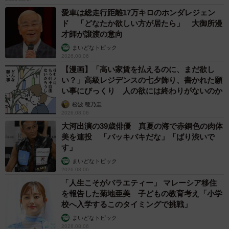
愛車は総走行距離17万キロのホンダレジェン
ド 「どなたか欲しい方が居たら」 大御所漫
才師が譲渡の意向
まいどなトピック
2026.08.06
【漫画】「高い家賃を払えるのに、まだ欲し
い？」高級レジデンスの七夕飾り、書かれた願
い事にびっくり 人の欲には終わりがないのか
松波 穂乃圭
2026.08.06
大河出演の39歳俳優 真夏の海で赤銅色の肉体
美を連投 「バッキバキだな」「ばり渋いで
す」
まいどなトピック
2026.08.06
「人生こそがバラエティー」 マレーシア移住
を報告した菊地亜美 子どもの教育考え「小学
校へ入学するこのタイミングで挑戦」
まいどなトピック
2026.08.06