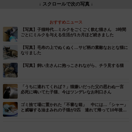
↓ スクロールで次の写真 ↓
おすすめニュース
【写真】子猫時代…ミルクをごくごく飲む猫さん 3時間
ごとにミルクを与える生活が1カ月ほど続きました
【写真】毛布の上でぬくぬく…サビ柄の素敵なおとな猫に
なりました
【写真】飼い主さんに抱っこされながら、チラ見する猫
「うちに連れてくれば？」猫嫌いだった父の思わぬ一言
必死に鳴いてた子猫、今はツンデレなお利口さん
ゴミ捨て場に置かれた「不審な箱」 中には…「シャー」
と威嚇する油まみれの子猫が2匹 連れて帰って10年後、
家族を癒やす「甘えん坊」に