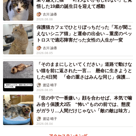
悟した19歳の誕生日を迎えて感動
古川 諭香
2026.08.06
保護猫カフェでひとりぼっちだった「耳が聞こ
えないシニア猫」と運命の出会い→重度のペッ
トロスで適応障害だった女性の人生が一変
古川 諭香
2026.08.05
「そのままにしといてください」道路で動けな
い猫を前に返された一言… 懸命に生きようと
した4日間 「命の重さはみんな同じ」保護団
体代表の訴え
渡辺 晴子
2026.08.05
「世の中で一番嫌い」顔を合わせば、本気で噛
み合う保護犬2匹 “怖い”ものの前では、態度
がガラリ…人間だけじゃない「敵の敵は味方」
渡辺 晴子
2026.08.04