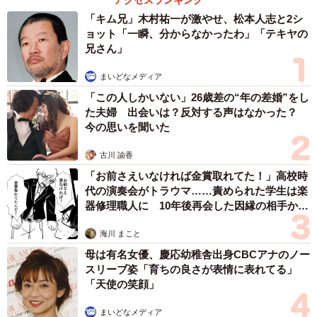
アクセスランキング
「キム兄」木村祐一が激やせ、松本人志と2シ
ョット「一瞬、分からなかったわ」「テキヤの
兄さん」
まいどなメディア
「この人しかいない」26歳差の“年の差婚”をし
た夫婦 出会いは？反対する声はなかった？
今の思いを聞いた
古川 諭香
「お前さえいなければ金賞取れてた！」高校時
代の演奏会がトラウマ……責められた学生は楽
器修理職人に 10年後再会した因縁の相手から
思わぬ申し出【漫画】
海川 まこと
母は有名女優、慶応幼稚舎出身CBCアナのノー
スリーブ姿「育ちの良さが表情に表れてる」
「天使の笑顔」
まいどなメディア