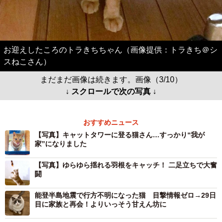
お迎えしたころのトラきちちゃん（画像提供：トラきち＠シ
スねこさん）
まだまだ画像は続きます。画像（3/10）
↓ スクロールで次の写真 ↓
おすすめニュース
【写真】キャットタワーに登る猫さん…すっかり“我が
家”になりました
【写真】ゆらゆら揺れる羽根をキャッチ！ 二足立ちで大奮
闘
能登半島地震で行方不明になった猫 目撃情報ゼロ→29日
目に家族と再会！よりいっそう甘えん坊に