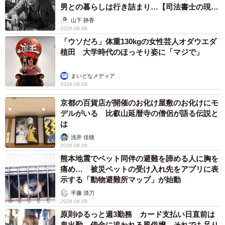
男との暮らしは行き詰まり…【司法書士の現場
から】
山下 静香
2026.08.08
「ウソだろ」体重130kgの女性芸人オダウエダ
植田 大学時代のほっそり姿に「マジで」
まいどなメディア
2026.08.08
京都の百貨店が開催のお化け屋敷のお化けにモ
デルがいる 比叡山延暦寺の僧侶が語る伝説と
は
浅井 佳穂
2026.08.08
熊本地震でペット同伴の避難を諦める人に胸を
痛め… 被災ペットの受け入れ先をアプリに表
示する「動物避難所マップ」が始動
平藤 清刀
2026.08.08
原則ゆるっと週3勤務 カード支払い日直前は
鬼出勤 借金に追われる風俗嬢 それでも足り