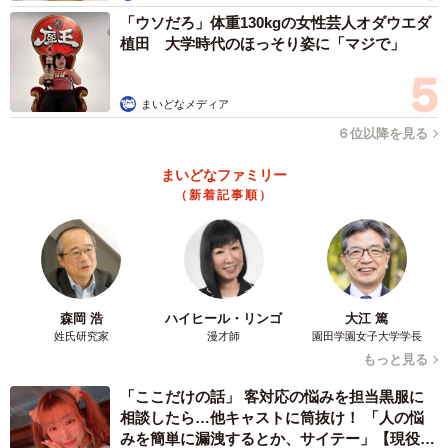
「ウソだろ」体重130kgの女性芸人オダウエダ
植田 大学時代のほっそり姿に「マジで」
まいどなメディア
６位以降を見る
まいどなファミリー
（新着記事順）
森岡 浩
ハイヒール・リンゴ
大江 篤
姓氏研究家
漫才師
園田学園女子大学学長
もっと見る
「ここだけの話」 客対応の悩みを担当黒服に
相談したら…他キャストに筒抜け！ 「人の悩
みを簡単に漏洩するとか、サイテー」【現役キ