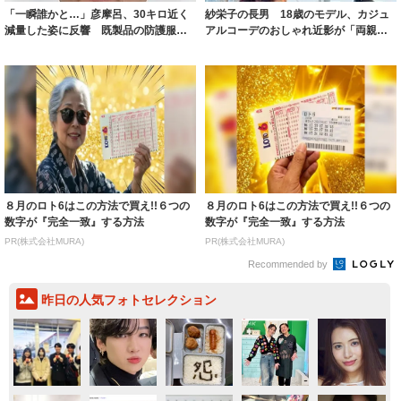
「一瞬誰かと…」彦摩呂、30キロ近く
紗栄子の長男 18歳のモデル、カジュ
減量した姿に反響 既製品の防護服が
アルコーデのおしゃれ近影が「両親の
着られると...
いいとこ取...
８月のロト6はこの方法で買え!!６つの
８月のロト6はこの方法で買え!!６つの
数字が『完全一致』する方法
数字が『完全一致』する方法
PR(株式会社MURA)
PR(株式会社MURA)
Recommended by
昨日の人気フォトセレクション