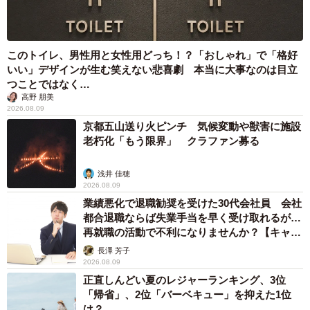
このトイレ、男性用と女性用どっち！？「おしゃれ」で「格好
いい」デザインが生む笑えない悲喜劇 本当に大事なのは目立
つことではなく…
高野 朋美
2026.08.09
京都五山送り火ピンチ 気候変動や獣害に施設
老朽化「もう限界」 クラファン募る
浅井 佳穂
2026.08.09
業績悪化で退職勧奨を受けた30代会社員 会社
都合退職ならば失業手当を早く受け取れるが…
再就職の活動で不利になりませんか？【キャリ
アカウンセラーが解説】
長澤 芳子
2026.08.09
正直しんどい夏のレジャーランキング、3位
「帰省」、2位「バーベキュー」を抑えた1位
は？