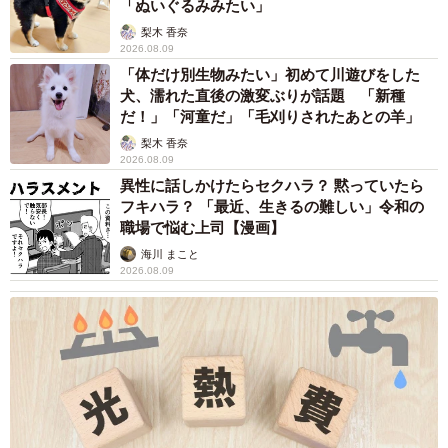
「ぬいぐるみみたい」
梨木 香奈
2026.08.09
「体だけ別生物みたい」初めて川遊びをした
犬、濡れた直後の激変ぶりが話題 「新種
だ！」「河童だ」「毛刈りされたあとの羊」
梨木 香奈
2026.08.09
異性に話しかけたらセクハラ？ 黙っていたら
フキハラ？ 「最近、生きるの難しい」令和の
職場で悩む上司【漫画】
海川 まこと
2026.08.09