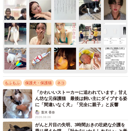
もふもふ
保護犬・保護猫
ネコ
「かわいいストーカーに追われています」甘え
ん坊な元保護猫 最後は飼い主にダイブする姿
に「間違いなく犬」「完全に親子」と反響
梨木 香奈
2026.08.06
がんと片目の失明、3時間おきの壮絶な介護を
乗り越えた猫 「叶わないかもしれない」と覚