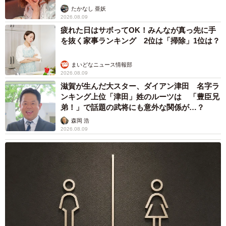
ャストに取材】
たかなし 亜妖
2026.08.09
疲れた日はサボってOK！みんなが真っ先に手
を抜く家事ランキング 2位は「掃除」1位は？
まいどなニュース情報部
2026.08.09
滋賀が生んだ大スター、ダイアン津田 名字ラ
ンキング上位「津田」姓のルーツは 「豊臣兄
弟！」で話題の武将にも意外な関係が…？
森岡 浩
2026.08.09