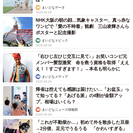
まいどなデータ
2026.08.09
NHK大阪の朝の顔…気象キャスター、真っ赤な
ワンピで「愛の不時着」観劇 三山凌輝さんら
ポスターと記念撮影
まいどなトピック
2026.08.09
「右ひじ左ひじ交互に見て♪」お笑いコンビ元
メンバー髪型激変 命を救う資格を取得「ええ
え！！すごすぎます！」→本名も明らかに
まいどなメディア
2026.08.09
帰省は控えても感謝は届けたい…「お盆玉」っ
て知ってる？「あげる派」の4割が金額アッ
プ、相場はいくら？
まいどなニュース情報部
2026.08.09
「これが不動柴か…」初めて外を散歩した豆柴
→2分後、足元でうるうる 「かわいすぎる」