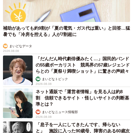
補助があっても約9割が「夏の電気・ガス代は重い」と回答…猛
暑でも「冷房を控える」人が7割超に
まいどなデータ
2026.08.08
「だんだん時代劇俳優みたく…」国民的バンド
の55歳ボーカリスト 競馬界の57歳レジェンド
らとの「夏祭り満喫ショット」に驚きの声続々
まいどなトピック
2026.08.08
ネット通販で「運営者情報」を見る人は約8
割 信頼できるサイト・怪しいサイトの判断基
準とは？
まいどなニュース情報部
2026.08.08
「息子を一人にしてきたんです、帰らない
と」 施設に入った90歳母、障害のある60歳次