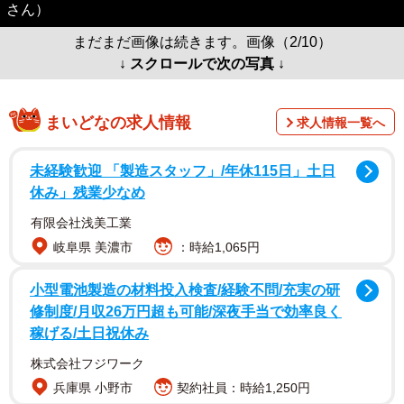
さん）
まだまだ画像は続きます。画像（2/10）
↓ スクロールで次の写真 ↓
まいどなの求人情報
求人情報一覧へ
未経験歓迎 「製造スタッフ」/年休115日」土日
休み」残業少なめ
有限会社浅美工業
岐阜県 美濃市
：時給1,065円
小型電池製造の材料投入検査/経験不問/充実の研
修制度/月収26万円超も可能/深夜手当で効率良く
稼げる/土日祝休み
株式会社フジワーク
兵庫県 小野市
契約社員：時給1,250円