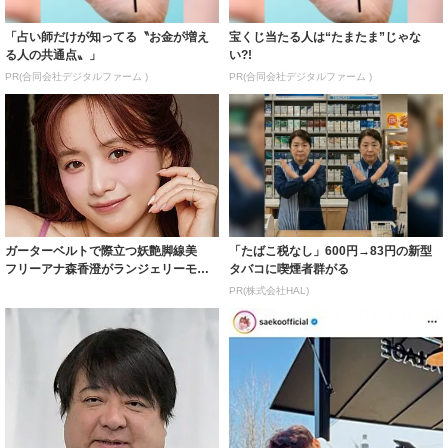
「占い師だけが知ってる〝お金が増え
宝くじ当たる人は“たまたま”じゃな
る人の共通点〟」
い?!
PR(合同会社デジタルファーム )
PR(合同会社デジタルファーム )
ガーターベルトで際立つ妖艶脚線美
「たばこ税なし」600円→83円の新型
フリーアナ森香澄がランジェリーモデ
タバコに喫煙者群がる
ルに ｢PE...
PR(株式会社HAL)