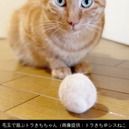
毛玉で遊ぶトラきちちゃん（画像提供：トラきち＠シスねこ