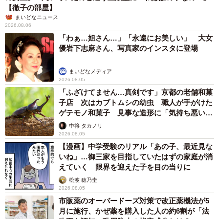
【徹子の部屋】
まいどなニュース
2026.08.06
「わぁ…姐さん…」「永遠にお美しい」 大女
優岩下志麻さん、写真家のインスタに登場
まいどなメディア
2026.08.05
「ふざけてません…真剣です」京都の老舗和菓
子店 次はカブトムシの幼虫 職人が手がけた
ゲテモノ和菓子 見事な造形に「気持ち悪いく
らいリアル」
中将 タカノリ
2026.08.05
【漫画】中学受験のリアル「あの子、最近見な
いね」…御三家を目指していたはずの家庭が消
えていく 限界を迎えた子を目の当りに
松波 穂乃圭
2026.08.05
市販薬のオーバードーズ対策で改正薬機法が5
月に施行、かぜ薬を購入した人の約6割が「法