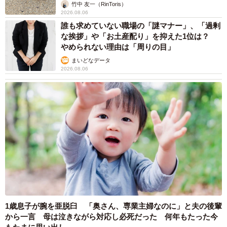
竹中 友一（RinToris）
2026.08.06
誰も求めていない職場の「謎マナー」、「過剰
な挨拶」や「お土産配り」を抑えた1位は？
やめられない理由は「周りの目」
まいどなデータ
2026.08.06
1歳息子が腕を亜脱臼 「奥さん、専業主婦なのに」と夫の後輩
から一言 母は泣きながら対応し必死だった 何年もたった今