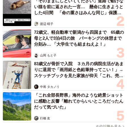
「そのままにしといてください」道路で動けな
い猫を前に返された一言… 懸命に生きようと
した4日間 「命の重さはみんな同じ」保護団
体代表の訴え
渡辺 晴子
72歳父、軽自動車で新潟から四国まで 65歳の
母と2人で3泊4日の旅 パーキングの休憩まで
分刻み… 「大学生でも組まねえよ！」
山岡 もと子
83歳父が骨折で入院 ３カ月の病院生活があま
りに退屈で「画用紙と色鉛筆持ってこい！」→
スケッチブックを見た家族が仰天「これ、売れ
ますよ…」
中将 タカノリ
「これ全部長野県」海外のような絶景ショット
に感動と反響「離れてからいいところだったん
だって気づいた」
行橋 友
６位以降を見る