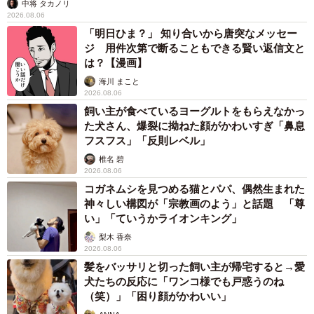
中将 タカノリ
2026.08.06
「明日ひま？」 知り合いから唐突なメッセー
ジ 用件次第で断ることもできる賢い返信文と
は？【漫画】
海川 まこと
2026.08.06
飼い主が食べているヨーグルトをもらえなかっ
た犬さん、爆裂に拗ねた顔がかわいすぎ「鼻息
フスフス」「反則レベル」
椎名 碧
2026.08.06
コガネムシを見つめる猫とパパ、偶然生まれた
神々しい構図が「宗教画のよう」と話題 「尊
い」「ていうかライオンキング」
梨木 香奈
2026.08.06
髪をバッサリと切った飼い主が帰宅すると→愛
犬たちの反応に「ワンコ様でも戸惑うのね
（笑）」「困り顔がかわいい」