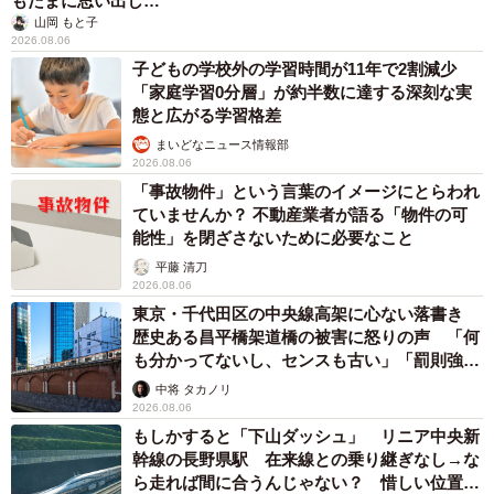
もたまに思い出し…
山岡 もと子
2026.08.06
子どもの学校外の学習時間が11年で2割減少
「家庭学習0分層」が約半数に達する深刻な実
態と広がる学習格差
まいどなニュース情報部
2026.08.06
「事故物件」という言葉のイメージにとらわれ
ていませんか？ 不動産業者が語る「物件の可
能性」を閉ざさないために必要なこと
平藤 清刀
2026.08.06
東京・千代田区の中央線高架に心ない落書き
歴史ある昌平橋架道橋の被害に怒りの声 「何
も分かってないし、センスも古い」「罰則強化
して」
中将 タカノリ
2026.08.06
もしかすると「下山ダッシュ」 リニア中央新
幹線の長野県駅 在来線との乗り継ぎなし→な
ら走れば間に合うんじゃない？ 惜しい位置関