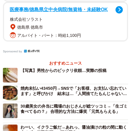
医療事務/徳島県立中央病院/無資格・未経験OK
株式会社ソラスト
徳島県 徳島市
アルバイト・パート：時給1,100円
Sponsored by
おすすめニュース
【写真】男性からのビックリ依頼…実際の投稿
焼肉未払い43450円→SNSで「お客様、お支払い忘れてい
ます」と呼びかけ 結末は…「人間捨てたもんじゃない」
「平和な解決」
30歳美女の弁当に職場のおじさんが総ツッコミ→「生ゴミ
食べてるの？」 合理的な方法に爆笑「元気もらえる」
わーい、イクラご飯だ→あれっ、醤油漬けの粒の間に動く