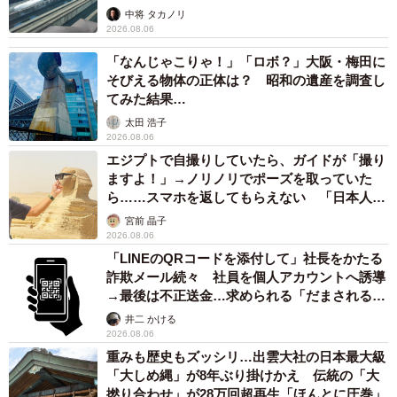
係が反響
中将 タカノリ
2026.08.06
「なんじゃこりゃ！」「ロボ？」大阪・梅田に
そびえる物体の正体は？ 昭和の遺産を調査し
てみた結果…
太田 浩子
2026.08.06
エジプトで自撮りしていたら、ガイドが「撮り
ますよ！」→ノリノリでポーズを取っていた
ら……スマホを返してもらえない 「日本人は
カモ代表かも」「私は6時間で3万円払った」
宮前 晶子
2026.08.06
「LINEのQRコードを添付して」社長をかたる
詐欺メール続々 社員を個人アカウントへ誘導
→最後は不正送金…求められる「だまされる前
提」の対策
井二 かける
2026.08.06
重みも歴史もズッシリ…出雲大社の日本最大級
「大しめ縄」が8年ぶり掛けかえ 伝統の「大
撚り合わせ」が28万回超再生「ほんとに圧巻」