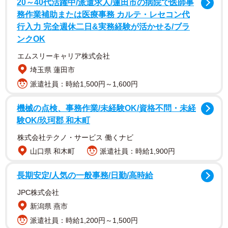
20～40代活躍中/派遣求人/蓮田市の病院で医師事
務作業補助または医療事務 カルテ・レセコン代
行入力 完全週休二日&実務経験が活かせる/ブラ
ンクOK
エムスリーキャリア株式会社
埼玉県 蓮田市
派遣社員：時給1,500円～1,600円
機械の点検、事務作業/未経験OK/資格不問・未経
験OK/玖珂郡 和木町
株式会社テクノ・サービス 働くナビ
山口県 和木町
派遣社員：時給1,900円
長期安定/人気の一般事務/日勤/高時給
JPC株式会社
新潟県 燕市
派遣社員：時給1,200円～1,500円