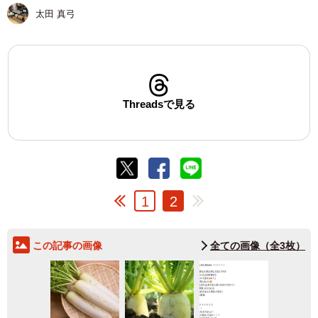
太田 真弓
Threadsで見る
1
2
この記事の画像
全ての画像（全3枚）