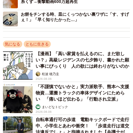
糸くず→衝撃動画600万超再生
お餅をチンする時、皿にくっつかない裏ワザに「す、すげ
ぇ！」「早く知りたかった…」
気になる
ともに生きる
【漫画】「高い家賃を払えるのに、まだ欲し
い？」高級レジデンスの七夕飾り、書かれた願
い事にびっくり 人の欲には終わりがないのか
松波 穂乃圭
2026.08.06
「不謹慎でないかと」実力派歌手、熊本へ支援
物資…運搬トラックの車体デザインにためら
い 「痛いほど伝わる」「行動され立派」
まいどなトピック
2026.08.06
自転車通行可の歩道 電動キックボードで走行
中、小学生とあわや衝突！ 「歩道走行は道交
法違反でしょ」と指摘されました【弁護士が解