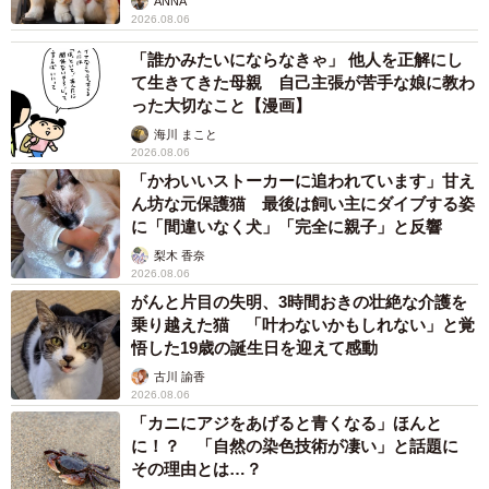
ANNA
2026.08.06
「誰かみたいにならなきゃ」 他人を正解にし
て生きてきた母親 自己主張が苦手な娘に教わ
った大切なこと【漫画】
海川 まこと
2026.08.06
「かわいいストーカーに追われています」甘え
ん坊な元保護猫 最後は飼い主にダイブする姿
に「間違いなく犬」「完全に親子」と反響
梨木 香奈
2026.08.06
がんと片目の失明、3時間おきの壮絶な介護を
乗り越えた猫 「叶わないかもしれない」と覚
悟した19歳の誕生日を迎えて感動
古川 諭香
2026.08.06
「カニにアジをあげると青くなる」ほんと
に！？ 「自然の染色技術が凄い」と話題に
その理由とは…？