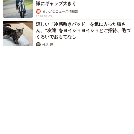
識にギャップ大きく
まいどなニュース情報部
2026.08.05
涼しい「冷感敷きパッド」を気に入った猫さ
ん、”友達”をヨイショヨイショとご招待、毛づ
くろいでおもてなし
椎名 碧
2026.08.05
木の枝？エアコンの送風口から細長いものが… 昼休みの診療所