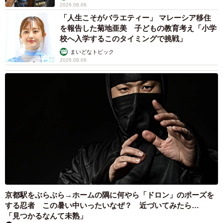
2026.08.06
「人生こそがバラエティー」 マレーシア移住
を報告した菊地亜美 子どもの教育考え「小学
校へ入学するこのタイミングで挑戦」
まいどなトピック
2026.08.06
京都駅をぶらぶら→ホームの隅に何やら「ドロン」のポーズを
する忍者 この暑い中いったいなぜ？ 近づいてみたら…
「見つかるなんて未熟」