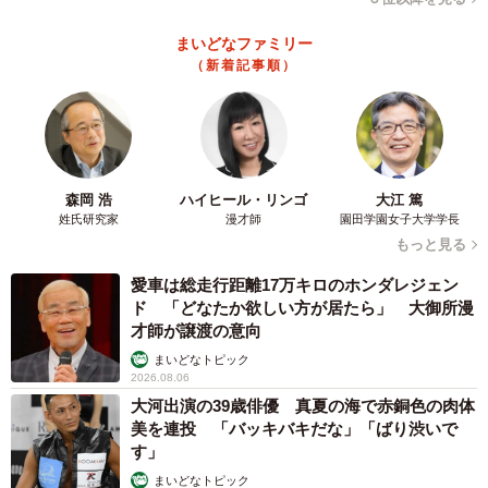
まいどなファミリー
（新着記事順）
森岡 浩
ハイヒール・リンゴ
大江 篤
姓氏研究家
漫才師
園田学園女子大学学長
もっと見る
愛車は総走行距離17万キロのホンダレジェン
ド 「どなたか欲しい方が居たら」 大御所漫
才師が譲渡の意向
まいどなトピック
2026.08.06
大河出演の39歳俳優 真夏の海で赤銅色の肉体
美を連投 「バッキバキだな」「ばり渋いで
す」
まいどなトピック