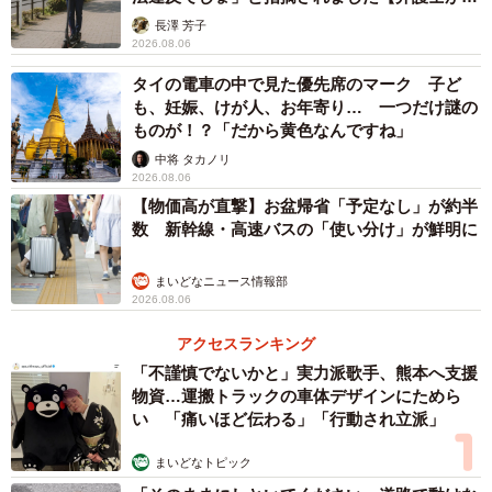
説】
長澤 芳子
2026.08.06
タイの電車の中で見た優先席のマーク 子ど
も、妊娠、けが人、お年寄り… 一つだけ謎の
ものが！？「だから黄色なんですね」
中将 タカノリ
2026.08.06
【物価高が直撃】お盆帰省「予定なし」が約半
数 新幹線・高速バスの「使い分け」が鮮明に
まいどなニュース情報部
2026.08.06
アクセスランキング
「不謹慎でないかと」実力派歌手、熊本へ支援
物資…運搬トラックの車体デザインにためら
い 「痛いほど伝わる」「行動され立派」
まいどなトピック