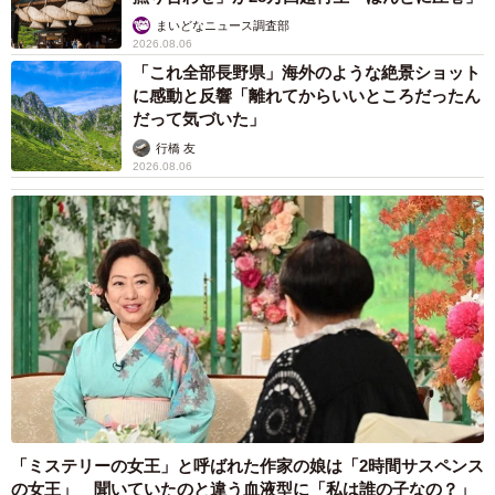
まいどなニュース調査部
2026.08.06
「これ全部長野県」海外のような絶景ショット
に感動と反響「離れてからいいところだったん
だって気づいた」
行橋 友
2026.08.06
「ミステリーの女王」と呼ばれた作家の娘は「2時間サスペンス
の女王」 聞いていたのと違う血液型に「私は誰の子なの？」