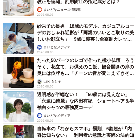
改正を認知」乱用防止の指定成分とは？
まいどなニュース情報部
2026.08.05
紗栄子の長男 18歳のモデル、カジュアルコー
デのおしゃれ近影が「両親のいいとこ取りの美
しいお顔立ち」 9歳に渡英し全寮制カレッジ
で学ぶ
まいどなメディア
2026.08.05
たった50パーツのレゴで作った極小仏壇 ろう
そく、花立て、お供えのご飯、観音開きの扉の
奥には位牌も…「チーンの音が聞こえてきそ
う」
山岡 もと子
2026.08.05
透明感が半端ない！ 「50歳には見えない」
「永遠に綺麗」な内田有紀 ショートヘア＆半
袖白シャツの最強夏コーデ
まいどなメディア
2026.08.05
自転車の「ながらスマホ」罰則、6割超が「内
容は知らない」 利用者の意識と実際の法的知