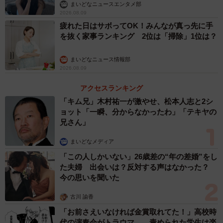
まいどなニュースエンタメ部
2026.08.09
疲れた日はサボってOK！みんなが真っ先に手
を抜く家事ランキング 2位は「掃除」1位は？
まいどなニュース情報部
2026.08.09
アクセスランキング
「キム兄」木村祐一が激やせ、松本人志と2シ
ョット「一瞬、分からなかったわ」「テキヤの
兄さん」
まいどなメディア
「この人しかいない」26歳差の“年の差婚”をし
た夫婦 出会いは？反対する声はなかった？
今の思いを聞いた
古川 諭香
「お前さえいなければ金賞取れてた！」高校時
代の演奏会がトラウマ……責められた学生は楽