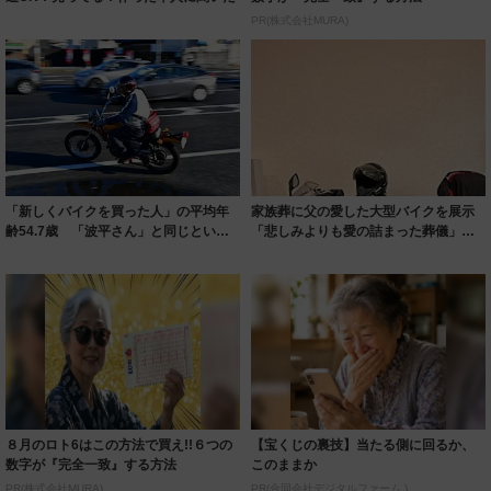
PR(株式会社MURA)
「新しくバイクを買った人」の平均年
家族葬に父の愛した大型バイクを展示
齢54.7歳 「波平さん」と同じという
「悲しみよりも愛の詰まった葬儀」…
衝撃
今は娘がバイ...
８月のロト6はこの方法で買え!!６つの
【宝くじの裏技】当たる側に回るか、
数字が『完全一致』する方法
このままか
PR(株式会社MURA)
PR(合同会社デジタルファーム )