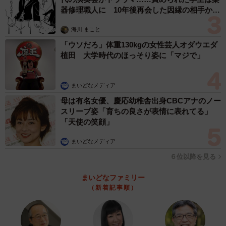
器修理職人に 10年後再会した因縁の相手から
思わぬ申し出【漫画】
海川 まこと
「ウソだろ」体重130kgの女性芸人オダウエダ
植田 大学時代のほっそり姿に「マジで」
まいどなメディア
母は有名女優、慶応幼稚舎出身CBCアナのノー
スリーブ姿「育ちの良さが表情に表れてる」
「天使の笑顔」
まいどなメディア
６位以降を見る
まいどなファミリー
（新着記事順）