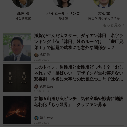
森岡 浩
ハイヒール・リンゴ
大江 篤
姓氏研究家
漫才師
園田学園女子大学学長
もっと見る
滋賀が生んだ大スター、ダイアン津田 名字ラ
ンキング上位「津田」姓のルーツは 「豊臣兄
弟！」で話題の武将にも意外な関係が…？
森岡 浩
2026.08.09
このトイレ、男性用と女性用どっち！？「おし
ゃれ」で「格好いい」デザインが生む笑えない
悲喜劇 本当に大事なのは目立つことではな
く…
高野 朋美
2026.08.09
京都五山送り火ピンチ 気候変動や獣害に施設
老朽化「もう限界」 クラファン募る
浅井 佳穂
2026.08.09