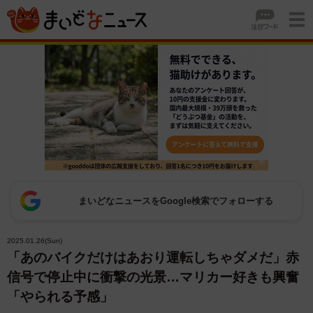
まいどなニュースをGoogle検索でフォローする
2025.01.26(Sun)
「あのバイクだけはあおり運転しちゃダメだ」赤
信号で停止中に衝撃の光景…マリカー好きも興奮
「やられる予感」