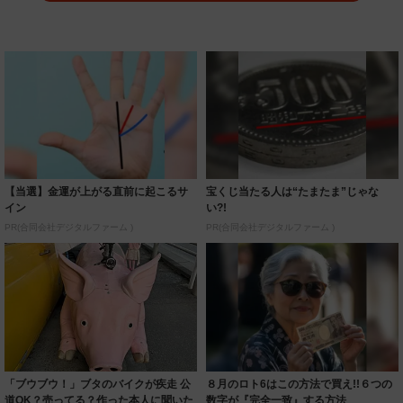
【当選】金運が上がる直前に起こるサ
宝くじ当たる人は“たまたま”じゃな
イン
い?!
PR(合同会社デジタルファーム )
PR(合同会社デジタルファーム )
「ブウブウ！」ブタのバイクが疾走 公
８月のロト6はこの方法で買え!!６つの
道OK？売ってる？作った本人に聞いた
数字が『完全一致』する方法