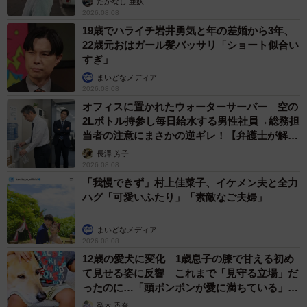
たかなし 亜妖
2026.08.08
19歳でハライチ岩井勇気と年の差婚から3年、
22歳元おはガール髪バッサリ「ショート似合い
すぎ」
まいどなメディア
2026.08.08
オフィスに置かれたウォーターサーバー 空の
2Lボトル持参し毎日給水する男性社員→総務担
当者の注意にまさかの逆ギレ！【弁護士が解
説】
長澤 芳子
2026.08.08
「我慢できず」村上佳菜子、イケメン夫と全力
ハグ「可愛いふたり」「素敵なご夫婦」
まいどなメディア
2026.08.08
12歳の愛犬に変化 1歳息子の膝で甘える初め
て見せる姿に反響 これまで「見守る立場」だ
ったのに…「頭ポンポンが愛に満ちている」
「尊…」
梨木 香奈