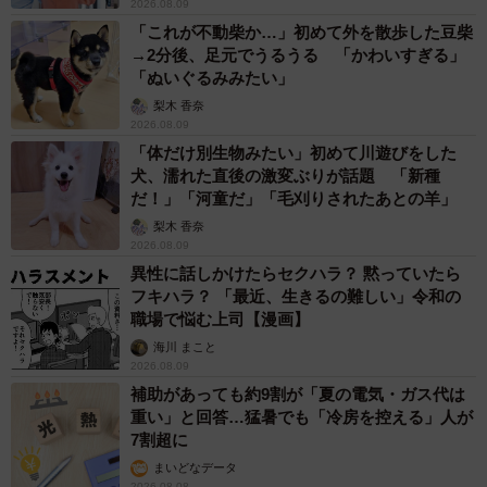
2026.08.09
「これが不動柴か…」初めて外を散歩した豆柴
→2分後、足元でうるうる 「かわいすぎる」
「ぬいぐるみみたい」
梨木 香奈
2026.08.09
「体だけ別生物みたい」初めて川遊びをした
犬、濡れた直後の激変ぶりが話題 「新種
だ！」「河童だ」「毛刈りされたあとの羊」
梨木 香奈
2026.08.09
異性に話しかけたらセクハラ？ 黙っていたら
フキハラ？ 「最近、生きるの難しい」令和の
職場で悩む上司【漫画】
海川 まこと
2026.08.09
補助があっても約9割が「夏の電気・ガス代は
重い」と回答…猛暑でも「冷房を控える」人が
7割超に
まいどなデータ
2026.08.08