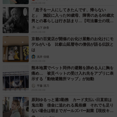
2026.08.08
「息子を一人にしてきたんです、帰らない
と」 施設に入った90歳母、障害のある60歳次
男との暮らしは行き詰まり…【司法書士の現場
から】
山下 静香
2026.08.08
京都の百貨店が開催のお化け屋敷のお化けにモ
デルがいる 比叡山延暦寺の僧侶が語る伝説と
は
浅井 佳穂
2026.08.08
熊本地震でペット同伴の避難を諦める人に胸を
痛め… 被災ペットの受け入れ先をアプリに表
示する「動物避難所マップ」が始動
平藤 清刀
2026.08.08
原則ゆるっと週3勤務 カード支払い日直前は
鬼出勤 借金に追われる風俗嬢 それでも足り
ない場合は朝までガールズバー副業【現役キャ
ストに取材】