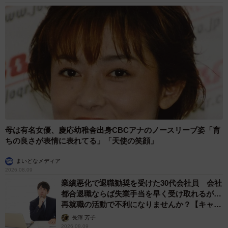
母は有名女優、慶応幼稚舎出身CBCアナのノースリーブ姿「育
ちの良さが表情に表れてる」「天使の笑顔」
まいどなメディア
2026.08.09
業績悪化で退職勧奨を受けた30代会社員 会社
都合退職ならば失業手当を早く受け取れるが…
再就職の活動で不利になりませんか？【キャリ
アカウンセラーが解説】
長澤 芳子
2026.08.09