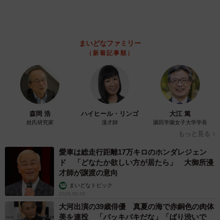
飼い主が食べているヨーグルトをもらえなかっ
た犬さん、爆裂に拗ねた顔がかわいすぎ「鼻息
フスフス」「反則レベル」
椎名 碧
2026.08.06
コガネムシを見つめる猫とパパ、偶然生まれた
神々しい構図が「宗教画のよう」と話題 「尊
い」「ていうかライオンキング」
梨木 香奈
2026.08.06
髪をバッサリと切った飼い主が帰宅すると→愛
犬たちの反応に「ワンコ様でも戸惑うのね
（笑）」「困り顔がかわいい」
ANNA
2026.08.06
「誰かみたいにならなきゃ」 他人を正解にし
て生きてきた母親 自己主張が苦手な娘に教わ
った大切なこと【漫画】
海川 まこと
2026.08.06