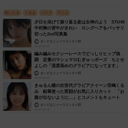
2026.08.06
「不謹慎でないかと」実力派歌手、熊本へ支援
物資…運搬トラックの車体デザインにためら
い 「痛いほど伝わる」「行動され立派」
まいどなトピック
2026.08.06
アクセスランキング
「不謹慎でないかと」実力派歌手、熊本へ支援
物資…運搬トラックの車体デザインにためら
い 「痛いほど伝わる」「行動され立派」
まいどなトピック
「そのままにしといてください」道路で動けな
い猫を前に返された一言… 懸命に生きようと
した4日間 「命の重さはみんな同じ」保護団
体代表の訴え
渡辺 晴子
72歳父、軽自動車で新潟から四国まで 65歳の
母と2人で3泊4日の旅 パーキングの休憩まで
分刻み… 「大学生でも組まねえよ！」