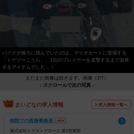
バイクが後ろに積んでいたのは、マリオカートに登場する
「トゲゾーこうら」。1位のプレイヤーを直撃するまで追尾
するアイテムでした…！
まだまだ画像は続きます。画像（2/7）
↓ スクロールで次の写真 ↓
まいどなの求人情報
求人情報一覧へ
病院での医療事務員
NEW
株式会社トラストグロース 第2営業部