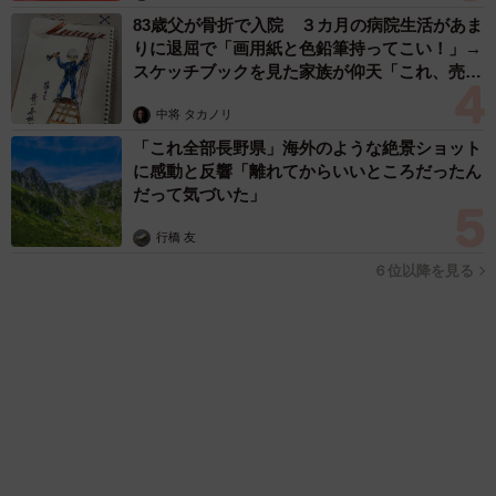
京都駅をぶらぶら→ホームの隅に何やら「ドロン」のポーズを
する忍者 この暑い中いったいなぜ？ 近づいてみたら…
「見つかるなんて未熟」
中将 タカノリ
2026.08.06
「明日ひま？」 知り合いから唐突なメッセー
ジ 用件次第で断ることもできる賢い返信文と
は？【漫画】
海川 まこと
2026.08.06