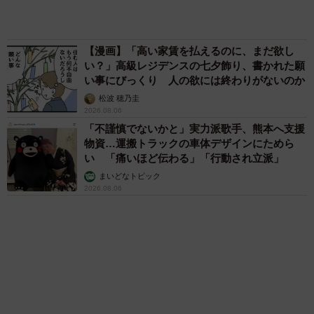
山岡 もと子
83歳父が骨折で入院 ３カ月の病院生活があま
りに退屈で「画用紙と色鉛筆持ってこい！」→
スケッチブックを見た家族が仰天「これ、売れ
ますよ…」
中将 タカノリ
「これ全部長野県」海外のような絶景ショット
に感動と反響「離れてからいいところだったん
だって気づいた」
行橋 友
６位以降を見る
まいどなファミリー
（新着記事順）