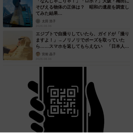
2026.08.05
【漫画】中学受験のリアル「あの子、最近見な
いね」…御三家を目指していたはずの家庭が消
えていく 限界を迎えた子を目の当りに
松波 穂乃圭
2026.08.05
市販薬のオーバードーズ対策で改正薬機法が5
月に施行、かぜ薬を購入した人の約6割が「法
改正を認知」乱用防止の指定成分とは？
まいどなニュース情報部
2026.08.05
紗栄子の長男 18歳のモデル、カジュアルコー
デのおしゃれ近影が「両親のいいとこ取りの美
しいお顔立ち」 9歳に渡英し全寮制カレッジ
で学ぶ
まいどなメディア
2026.08.05
たった50パーツのレゴで作った極小仏壇 ろう
そく、花立て、お供えのご飯、観音開きの扉の
奥には位牌も…「チーンの音が聞こえてきそ
う」
山岡 もと子