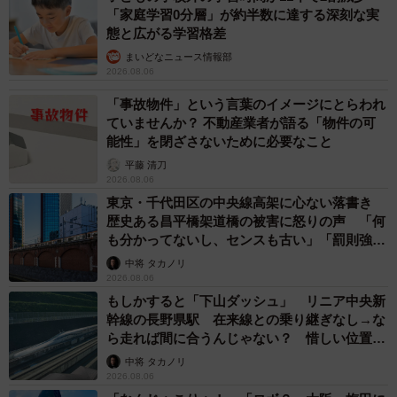
2026.08.06
「これ全部長野県」海外のような絶景ショット
に感動と反響「離れてからいいところだったん
だって気づいた」
行橋 友
2026.08.06
「ミステリーの女王」と呼ばれた作家の娘は
「2時間サスペンスの女王」 聞いていたのと
違う血液型に「私は誰の子なの？」【徹子の部
屋】
まいどなニュース
2026.08.06
「わぁ…姐さん…」「永遠にお美しい」 大女
優岩下志麻さん、写真家のインスタに登場
まいどなメディア
2026.08.05
「ふざけてません…真剣です」京都の老舗和菓
子店 次はカブトムシの幼虫 職人が手がけた
ゲテモノ和菓子 見事な造形に「気持ち悪いく
らいリアル」
中将 タカノリ