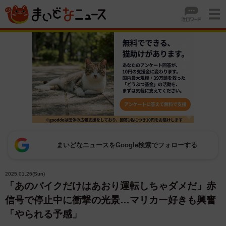
まいどなニュースをGoogle検索でフォローする
2025.01.26(Sun)
「あのバイクだけはあおり運転しちゃダメだ」赤
信号で停止中に衝撃の光景…マリカー好きも興奮
「やられる予感」