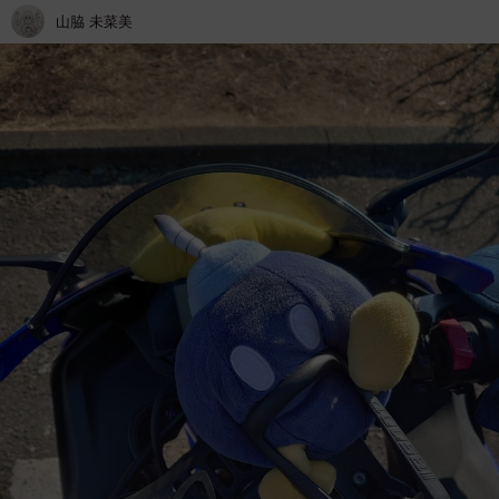
山脇 未菜美