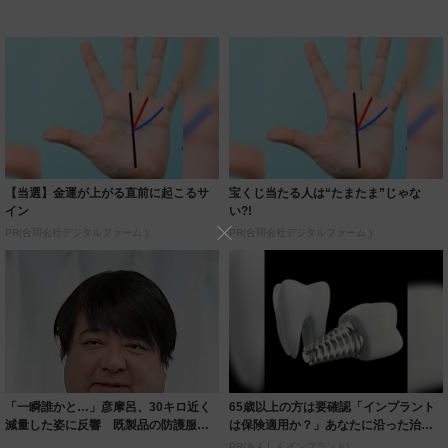
【当選】金運が上がる直前に起こるサ
宝くじ当たる人は“たまたま”じゃな
イン
い?!
PR(合同会社デジタルファーム )
PR(合同会社デジタルファーム )
「一瞬誰かと…」彦摩呂、30キロ近く
65歳以上の方は要確認「インプラント
減量した姿に反響 既製品の防護服が
は保険適用か？」あなたに沿った治療
着られると...
法や費用を...
PR(あんしんインプラント)