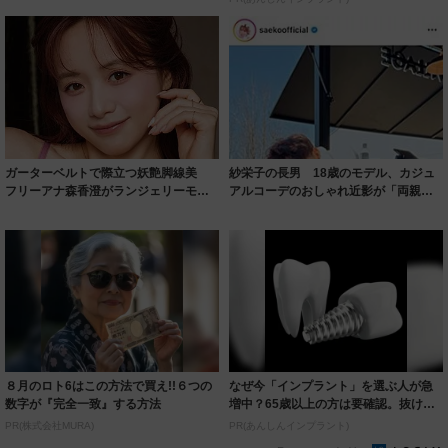
ガーターベルトで際立つ妖艶脚線美
紗栄子の長男 18歳のモデル、カジュ
フリーアナ森香澄がランジェリーモデ
アルコーデのおしゃれ近影が「両親の
ルに ｢PE...
いいとこ取...
８月のロト6はこの方法で買え!!６つの
なぜ今「インプラント」を選ぶ人が急
数字が『完全一致』する方法
増中？65歳以上の方は要確認。抜けた
歯の放置は...
PR(株式会社MURA)
PR(あんしんインプラント)