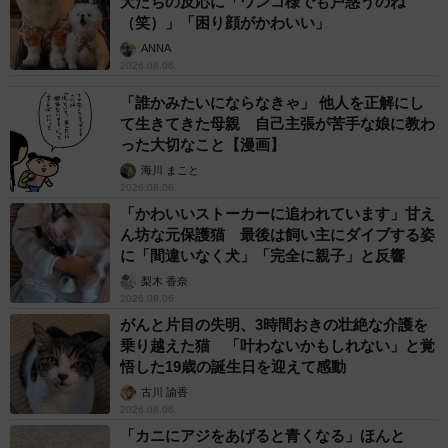
【物価高が直撃】お盆帰省「予定なし」が約半
数 新幹線・高速バスの「使い分け」が鮮明に
まいどなニュース情報部
2026.08.06
1歳息子が腕を亜脱臼 「奥さん、専業主婦な
のに」と夫の後輩から一言 母は泣きながら対
応し必死だった 何年もたった今もたまに思い
出し…
山岡 もと子
2026.08.06
子どもの学校外の学習時間が11年で2割減少
「家庭学習0分層」が約半数に達する深刻な実
態と広がる学習格差
まいどなニュース情報部
2026.08.06
「事故物件」という言葉のイメージにとらわれ
ていませんか？ 不動産業者が語る「物件の可
能性」を閉ざさないために必要なこと
平藤 清刀
2026.08.06