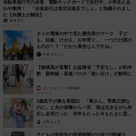
「LINEのQRコードを添付して」社長をかたる詐欺メール
続々 社員を個人アカウントへ誘導→最後は不正送金…求めら
れる「だまされる前提」の対策
井二 かける
2026.08.06
重みも歴史もズッシリ…出雲大社の日本最大級
「大しめ縄」が8年ぶり掛けかえ 伝統の「大
撚り合わせ」が28万回超再生「ほんとに圧巻」
まいどなニュース調査部