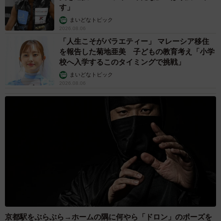
「かわいいストーカーに追われています」甘え
ん坊な元保護猫 最後は飼い主にダイブする姿
に「間違いなく犬」「完全に親子」と反響
梨木 香奈
2026.08.06
がんと片目の失明、3時間おきの壮絶な介護を
乗り越えた猫 「叶わないかもしれない」と覚
悟した19歳の誕生日を迎えて感動
古川 諭香
2026.08.06
「カニにアジをあげると青くなる」ほんと
に！？ 「自然の染色技術が凄い」と話題に
その理由とは…？
竹中 友一（RinToris）
2026.08.06
誰も求めていない職場の「謎マナー」、「過剰
な挨拶」や「お土産配り」を抑えた1位は？
やめられない理由は「周りの目」
まいどなデータ
2026.08.06