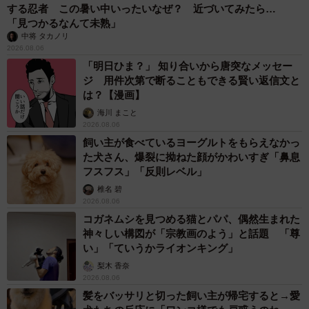
自転車通行可の歩道 電動キックボードで走行中、小学生とあ
わや衝突！ 「歩道走行は道交法違反でしょ」と指摘されまし
た【弁護士が解説】
長澤 芳子
2026.08.06
タイの電車の中で見た優先席のマーク 子ど
も、妊娠、けが人、お年寄り… 一つだけ謎の
ものが！？「だから黄色なんですね」
中将 タカノリ
2026.08.06