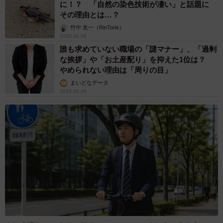
東京・千代田区の中央線高架に心ない落書き
歴史ある昌平橋架道橋の被害に怒りの声 「何
も分かってないし、センスも古い」「罰則強化
して」
中将 タカノリ
2026.08.06
もしかすると「下山ダッシュ」 リニア中央新
幹線の長野県駅 在来線との乗り継ぎなし→な
ら走れば間に合うんじゃない？ 惜しい位置関
係が反響
中将 タカノリ
2026.08.06
「なんじゃこりゃ！」「ロボ？」大阪・梅田に
そびえる物体の正体は？ 昭和の遺産を調査し
てみた結果…
太田 浩子
2026.08.06
エジプトで自撮りしていたら、ガイドが「撮り
ますよ！」→ノリノリでポーズを取っていた
ら……スマホを返してもらえない 「日本人は
カモ代表かも」「私は6時間で3万円払った」
宮前 晶子
2026.08.06