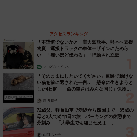
森岡 浩
ハイヒール・リンゴ
大江 篤
姓氏研究家
漫才師
園田学園女子大学学長
もっと見る
愛車は総走行距離17万キロのホンダレジェン
ド 「どなたか欲しい方が居たら」 大御所漫
才師が譲渡の意向
まいどなトピック
2026.08.06
大河出演の39歳俳優 真夏の海で赤銅色の肉体
美を連投 「バッキバキだな」「ばり渋いで
す」
まいどなトピック
2026.08.06
「人生こそがバラエティー」 マレーシア移住
を報告した菊地亜美 子どもの教育考え「小学
校へ入学するこのタイミングで挑戦」
まいどなトピック
2026.08.06