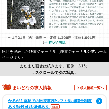
休刊を発表した鉄道ジャーナル（鉄道ジャーナル公式ホーム
ぺージより）
まだまだ画像は続きます。画像（2/16）
↓ スクロールで次の写真 ↓
まいどなの求人情報
求人情報一覧へ
かるがも薬局での医療事務/シフト制/退職金制度
あり/経験可能/研修あり
NEW