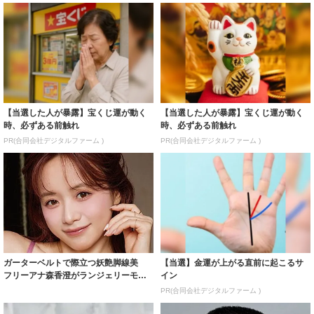
【当選した人が暴露】宝くじ運が動く
【当選した人が暴露】宝くじ運が動く
時、必ずある前触れ
時、必ずある前触れ
PR(合同会社デジタルファーム )
PR(合同会社デジタルファーム )
ガーターベルトで際立つ妖艶脚線美
【当選】金運が上がる直前に起こるサ
フリーアナ森香澄がランジェリーモデ
イン
ルに ｢PE...
PR(合同会社デジタルファーム )