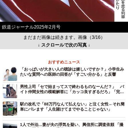
鉄道ジャーナル2025年2月号
まだまだ画像は続きます。画像（3/16）
↓ スクロールで次の写真 ↓
おすすめニュース
「おっぱいが大きい人の聴診は嬉しいですか？」小学生み
たいな質問への医師の回答が「すごい分かる」と反響
男性上司「セで始まってスで終わるものなーんだ？」 バ
イト仲間女性の模範解答に「カッコ良すぎるだろ」「完璧
な返し！」
駅の改札で「88万円なんて払えない」と泣く女性←それ簡
単にバレます「人生賭けてまでやることじゃない」
1人で外泊…妻が夫の浮気を疑い、興信所に調査依頼 「撮