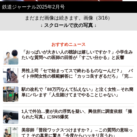
鉄道ジャーナル2025年2月号
まだまだ画像は続きます。画像（3/16）
↓ スクロールで次の写真 ↓
おすすめニュース
「おっぱいが大きい人の聴診は嬉しいですか？」小学生み
たいな質問への医師の回答が「すごい分かる」と反響
男性上司「セで始まってスで終わるものなーんだ？」 バ
イト仲間女性の模範解答に「カッコ良すぎるだろ」「完璧
な返し！」
駅の改札で「88万円なんて払えない」と泣く女性←それ簡
単にバレます「人生賭けてまでやることじゃない」
1人で外泊…妻が夫の浮気を疑い、興信所に調査依頼 「撮
られた写真」にSNS爆笑
美容師「普段ワックスつけますか？」→この質問の意味っ
て？ その真意に驚き「今度からハッキリ言うわ」