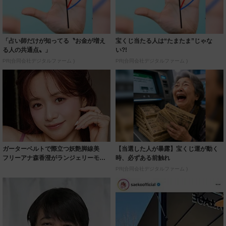
「占い師だけが知ってる〝お金が増え
宝くじ当たる人は“たまたま”じゃな
る人の共通点〟」
い?!
PR(合同会社デジタルファーム )
PR(合同会社デジタルファーム )
ガーターベルトで際立つ妖艶脚線美
【当選した人が暴露】宝くじ運が動く
フリーアナ森香澄がランジェリーモデ
時、必ずある前触れ
ルに ｢PE...
PR(合同会社デジタルファーム )