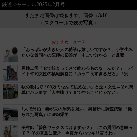
鉄道ジャーナル2025年2月号
まだまだ画像は続きます。画像（3/16）
↓ スクロールで次の写真 ↓
おすすめニュース
「おっぱいが大きい人の聴診は嬉しいですか？」小学生み
たいな質問への医師の回答が「すごい分かる」と反響
男性上司「セで始まってスで終わるものなーんだ？」 バ
イト仲間女性の模範解答に「カッコ良すぎるだろ」「完璧
な返し！」
駅の改札で「88万円なんて払えない」と泣く女性←それ簡
単にバレます「人生賭けてまでやることじゃない」
1人で外泊…妻が夫の浮気を疑い、興信所に調査依頼 「撮
られた写真」にSNS爆笑
美容師「普段ワックスつけますか？」→この質問の意味っ
て？ その真意に驚き「今度からハッキリ言うわ」