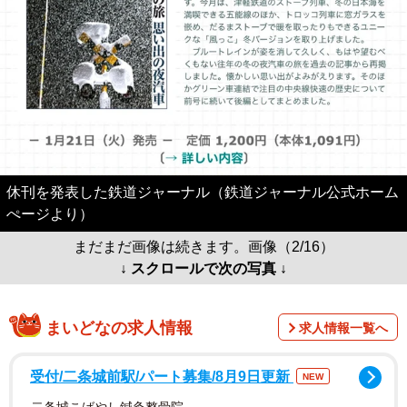
休刊を発表した鉄道ジャーナル（鉄道ジャーナル公式ホーム
ぺージより）
まだまだ画像は続きます。画像（2/16）
↓ スクロールで次の写真 ↓
まいどなの求人情報
求人情報一覧へ
受付/二条城前駅/パート募集/8月9日更新
NEW
二条城こばやし鍼灸整骨院