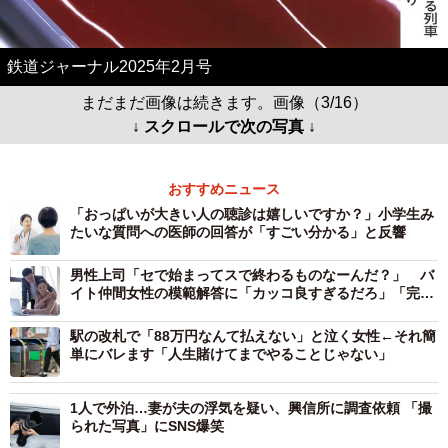
鉄道ジャーナル2025年2月号
まだまだ画像は続きます。画像（3/16）
↓ スクロールで次の写真 ↓
おすすめニュース
「おっぱいが大きい人の聴診は嬉しいですか？」小学生み
たいな質問への医師の回答が「すごい分かる」と反響
男性上司「セで始まってスで終わるものなーんだ？」 バ
イト仲間女性の模範解答に「カッコ良すぎるだろ」「完璧
な返し！」
駅の改札で「88万円なんて払えない」と泣く女性←それ簡
単にバレます「人生賭けてまでやることじゃない」
1人で外泊…妻が夫の浮気を疑い、興信所に調査依頼 「撮
られた写真」にSNS爆笑