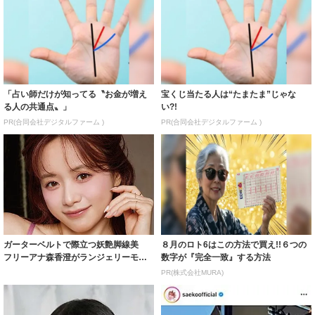
「占い師だけが知ってる〝お金が増え
宝くじ当たる人は“たまたま”じゃな
る人の共通点〟」
い?!
PR(合同会社デジタルファーム )
PR(合同会社デジタルファーム )
ガーターベルトで際立つ妖艶脚線美
８月のロト6はこの方法で買え!!６つの
フリーアナ森香澄がランジェリーモデ
数字が『完全一致』する方法
ルに ｢PE...
PR(株式会社MURA)