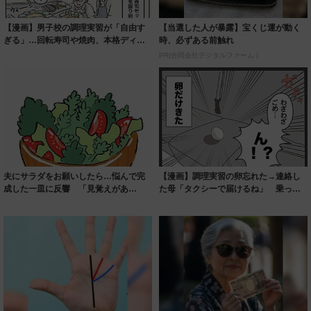
【漫画】男子校の調理実習が「自由す
【当選した人が暴露】宝くじ運が動く
ぎる」…回転寿司や焼肉、本格ディナ
時、必ずある前触れ
ーを作る“料...
PR(合同会社デジタルファーム )
夫にサラダをお願いしたら…悩んで完
【漫画】調理実習の卵忘れた→連絡し
成した一皿に反響 「見覚えがあ
た母「タクシーで届けるね」 乗って
る！」「お手本の...
きたのは？「...