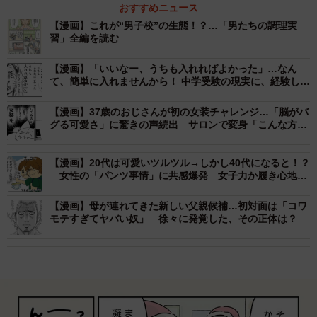
おすすめニュース
【漫画】これが“男子校”の生態！？…「男たちの調理実
習」全編を読む
【漫画】「いいなー、うちも入れればよかった」…なん
て、簡単に入れませんから！ 中学受験の現実に、経験した
親が全力ツッコミ
【漫画】37歳のおじさんが初の女装チャレンジ…「脳がバ
グる可愛さ」に驚きの声続出 サロンで変身「こんな方法
もあるんだ」
【漫画】20代は可愛いツルツル→しかし40代になると！？
女性の「パンツ事情」に共感爆発 女子力か履き心地
か…揺れる心
【漫画】母が連れてきた新しい父親候補…初対面は「コワ
モテすぎてヤバい奴」 徐々に発覚した、その正体は？