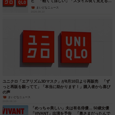
ピ 「軽くて涼しい」「スタイル良く見える」
の声
まいどなニュース
2026.08.10
ユニクロ「エアリズム3Dマスク」が8月10日より再販売 「ず
っと再販を願ってて」「本当に助かります！」購入者から喜び
の声
まいどなニュース
2026.08.10
「めっちゃ美しい」夫は有名俳優… 50歳女優
「VIVANT」出演を予告 「奥さまだったんで