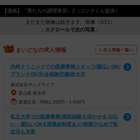
【漫画】『男たちの調理実習』2（コンテくん提供）
まだまだ画像は続きます。画像（2/11）
↓ スクロールで次の写真 ↓
まいどなの求人情報
求人情報一覧へ
内科クリニックでの医療事務スタッフ/週払いOK/
ブランクOK/社会保険完備/射水市
株式会社サンクライフ
富山県 射水市
派遣社員：時給1,200円～1,500円
私立大学での医療事務!病院経験を活かせる 日払
い・週払いOK&退職金制度あり!残業少なめで私
生活も充実