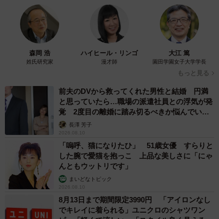
森岡 浩
ハイヒール・リンゴ
大江 篤
姓氏研究家
漫才師
園田学園女子大学学長
もっと見る
前夫のDVから救ってくれた男性と結婚 円満
と思っていたら…職場の派遣社員との浮気が発
覚 2度目の離婚に踏み切るべきか悩んでいま
す【夫婦関係修復カウンセラーが解説】
長澤 芳子
2026.08.10
「嗚呼、猫になりたひ」 51歳女優 すらりと
した腕で愛猫を抱っこ 上品な美しさに「にゃ
んともウットリです」
まいどなトピック
2026.08.10
8月13日まで期間限定3990円 「アイロンなし
でキレイに着られる」ユニクロのシャツワン