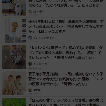
襲った爆笑ハプニングにSNS沸く 「まぁ猫様
なので」「だがそれが良い」「ふたりともかわ
いいね」
梨木 香奈
2026.08.10
令和8年8月8日に「888」高級車を大量投稿 ア
メリカ生まれタレント「何台所有してるんです
か」「LMカッコよすぎ」
まいどなメディア
2026.08.10
「No！パパは車行って」初めて1人で登園 ダ
ウン症の4歳娘の成長に思わず涙…「感動して
泣いちゃった」「表情も会話も愛おしい」
五ヶ瀬 あお
2026.08.10
双子弟が手足口病に…→兄に感染しないよう保
育士ママが考えた“お気持ちだけ”隔離 「ママ
の頑張りが伝わる」「可愛いふたり」
ANNA
2026.08.10
「ほんのり甘くナッツのような食感」蓮の実は
食べられるって知ってる？ 市場には出回ら