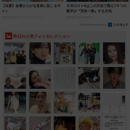
【当選】金運が上がる直前に起こるサ
８月のロト6はこの方法で買え!!６つの
イン
数字が『完全一致』する方法
PR(合同会社デジタルファーム )
PR(株式会社MURA)
Recommended by
昨日の人気フォトセレクション