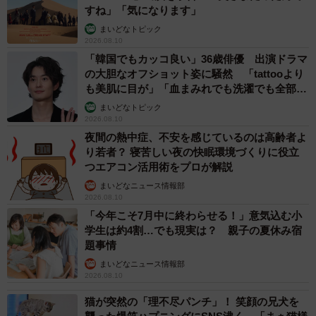
すね」「気になります」
まいどなトピック
2026.08.10
「韓国でもカッコ良い」36歳俳優 出演ドラマ
の大胆なオフショット姿に騒然 「tattooより
も美肌に目が」「血まみれでも洗濯でも全部か
っこいい」
まいどなトピック
2026.08.10
夜間の熱中症、不安を感じているのは高齢者よ
り若者？ 寝苦しい夜の快眠環境づくりに役立
つエアコン活用術をプロが解説
まいどなニュース情報部
2026.08.10
「今年こそ7月中に終わらせる！」意気込む小
学生は約4割…でも現実は？ 親子の夏休み宿
題事情
まいどなニュース情報部
2026.08.10
猫が突然の「理不尽パンチ」！ 笑顔の兄犬を