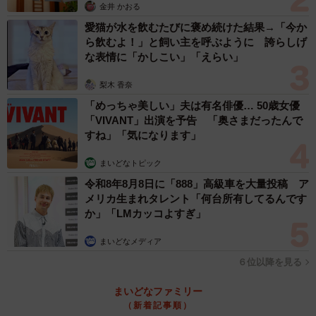
金井 かおる
愛猫が水を飲むたびに褒め続けた結果→「今か
ら飲むよ！」と飼い主を呼ぶように 誇らしげ
な表情に「かしこい」「えらい」
梨木 香奈
「めっちゃ美しい」夫は有名俳優… 50歳女優
「VIVANT」出演を予告 「奥さまだったんで
すね」「気になります」
まいどなトピック
令和8年8月8日に「888」高級車を大量投稿 ア
メリカ生まれタレント「何台所有してるんです
か」「LMカッコよすぎ」
まいどなメディア
６位以降を見る
まいどなファミリー
（新着記事順）