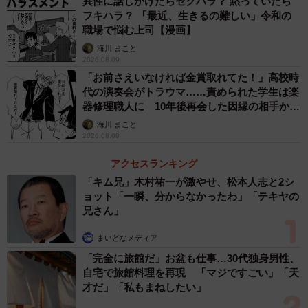
異性に話しかけたらセクハラ？ 黙っていたら
フキハラ？ 「最近、生きるの難しい」令和の
職場で悩む上司【漫画】
海川 まこと
2026.08.09
「お前さえいなければ金賞取れてた！」高校時
代の演奏会がトラウマ……責められた学生は楽
器修理職人に 10年後再会した因縁の相手から
思わぬ申し出【漫画】
海川 まこと
2026.08.09
アクセスランキング
「キム兄」木村祐一が激やせ、松本人志と2シ
ョット「一瞬、分からなかったわ」「テキヤの
兄さん」
まいどなメディア
「完全に旅館だ」お盆も仕事…30代独身男性、
自宅で旅館料理を再現 「マジですごい」「天
才だ」「私もまねしたい」