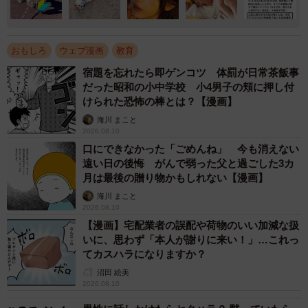
おもしろ
ウェブ漫画
教育
宿題を忘れたら即ゲンコツ 体罰が日常茶飯事
だった昭和の小中学校 小4男子の頬に押し付
けられた恐怖の棒とは？【漫画】
海川 まこと
2026.08.10
口にできなかった「ごめんね」 今も消えない
遠い日の後悔 がんで弱った父と過ごした3カ
月は最後の贈り物かもしれない【漫画】
海川 まこと
2026.08.10
【漫画】宅配業者の誤配や荷物のいい加減な扱
いに、思わず「本人が謝りに来い！」…これっ
てカスハラになりますか？
沼田 絵美
2026.08.10