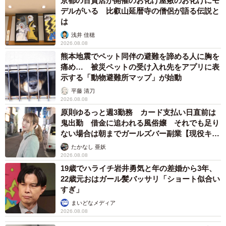
京都の百貨店が開催のお化け屋敷のお化けにモ
デルがいる 比叡山延暦寺の僧侶が語る伝説と
は
浅井 佳穂
2026.08.08
熊本地震でペット同伴の避難を諦める人に胸を
痛め… 被災ペットの受け入れ先をアプリに表
示する「動物避難所マップ」が始動
平藤 清刀
2026.08.08
原則ゆるっと週3勤務 カード支払い日直前は
鬼出勤 借金に追われる風俗嬢 それでも足り
ない場合は朝までガールズバー副業【現役キャ
ストに取材】
たかなし 亜妖
2026.08.08
19歳でハライチ岩井勇気と年の差婚から3年、
22歳元おはガール髪バッサリ「ショート似合い
すぎ」
まいどなメディア
2026.08.08