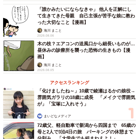
「誰かみたいにならなきゃ」 他人を正解にし
て生きてきた母親 自己主張が苦手な娘に教わ
った大切なこと【漫画】
海川 まこと
2026.08.06
木の枝？エアコンの送風口から細長いものが…
昼休みの診療所を襲った恐怖の生きもの【漫
画】
海川 まこと
2026.08.05
アクセスランキング
「化けましたね～」10歳で綾瀬はるかの娘役→
雰囲気ガラリの18歳に成長 「メイクで雰囲気
が」「宝塚に入れそう」
まいどなメディア
72歳父、軽自動車で新潟から四国まで 65歳の
母と2人で3泊4日の旅 パーキングの休憩まで
分刻み… 「大学生でも組まねえよ！」