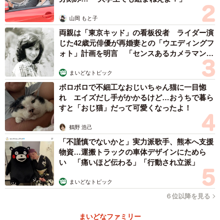
山岡 もと子
両親は「東京キッド」の看板役者 ライダー演
じた42歳元俳優が再婚妻との「ウエディングフ
ォト」計画を明言 「センスあるカメラマン求
む」
まいどなトピック
ボロボロで不細工なおじいちゃん猫に一目惚
れ エイズだし手がかかるけど…おうちで暮ら
すと「おじ猫」だって可愛くなったよ！
鶴野 浩己
「不謹慎でないかと」実力派歌手、熊本へ支援
物資…運搬トラックの車体デザインにためら
い 「痛いほど伝わる」「行動され立派」
まいどなトピック
６位以降を見る
まいどなファミリー