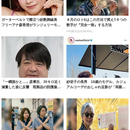
ガーターベルトで際立つ妖艶脚線美
８月のロト6はこの方法で買え!!６つの
フリーアナ森香澄がランジェリーモデ
数字が『完全一致』する方法
ルに ｢PE...
PR(株式会社MURA)
「一瞬誰かと…」彦摩呂、30キロ近く
紗栄子の長男 18歳のモデル、カジュ
減量した姿に反響 既製品の防護服が
アルコーデのおしゃれ近影が「両親の
着られると...
いいとこ取...