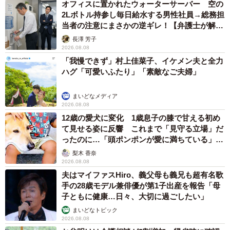
オフィスに置かれたウォーターサーバー 空の
2Lボトル持参し毎日給水する男性社員→総務担
当者の注意にまさかの逆ギレ！【弁護士が解
説】
長澤 芳子
2026.08.08
「我慢できず」村上佳菜子、イケメン夫と全力
ハグ「可愛いふたり」「素敵なご夫婦」
まいどなメディア
2026.08.08
12歳の愛犬に変化 1歳息子の膝で甘える初め
て見せる姿に反響 これまで「見守る立場」だ
ったのに…「頭ポンポンが愛に満ちている」
「尊…」
梨木 香奈
2026.08.08
夫はマイファスHiro、義父母も義兄も超有名歌
手の28歳モデル兼俳優が第1子出産を報告「母
子ともに健康…日々、大切に過ごしたい」
まいどなトピック
2026.08.08