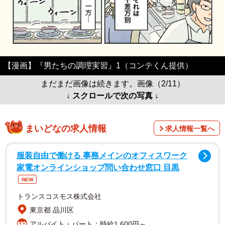
【漫画】『男たちの調理実習』1（コンテくん提供）
まだまだ画像は続きます。画像（2/11）
↓ スクロールで次の写真 ↓
まいどなの求人情報
求人情報一覧へ
服装自由で働ける 事務メインのオフィスワーク
家電オンラインショップ問い合わせ窓口 目黒
NEW
トランスコスモス株式会社
東京都 品川区
アルバイト・パート：時給1,600円～