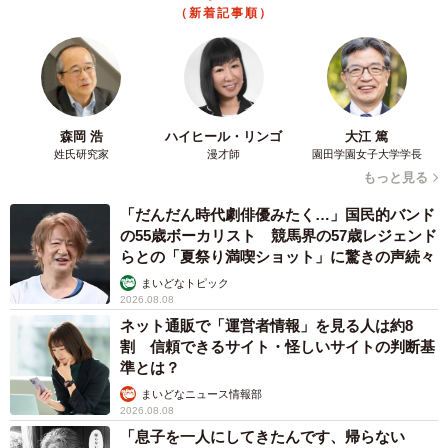
（新着記事順）
森岡 浩
ハイヒール・リンゴ
大江 篤
姓氏研究家
漫才師
園田学園女子大学学長
もっと見る
「だんだん時代劇俳優みたく…」国民的バンド
の55歳ボーカリスト 競馬界の57歳レジェンド
らとの「夏祭り満喫ショット」に驚きの声続々
まいどなトピック
2026.08.08
ネット通販で「運営者情報」を見る人は約8
割 信頼できるサイト・怪しいサイトの判断基
準とは？
まいどなニュース情報部
2026.08.08
「息子を一人にしてきたんです、帰らない