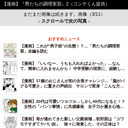
【漫画】『男たちの調理実習』2（コンテくん提供）
まだまだ画像は続きます。画像（3/11）
↓ スクロールで次の写真 ↓
おすすめニュース
【漫画】これが“男子校”の生態！？…「男たちの調理実
習」全編を読む
【漫画】「いいなー、うちも入れればよかった」…なん
て、簡単に入れませんから！ 中学受験の現実に、経験した
親が全力ツッコミ
【漫画】37歳のおじさんが初の女装チャレンジ…「脳がバ
グる可愛さ」に驚きの声続出 サロンで変身「こんな方法
もあるんだ」
【漫画】20代は可愛いツルツル→しかし40代になると！？
女性の「パンツ事情」に共感爆発 女子力か履き心地
か…揺れる心
【漫画】母が連れてきた新しい父親候補…初対面は「コワ
モテすぎてヤバい奴」 徐々に発覚した、その正体は？