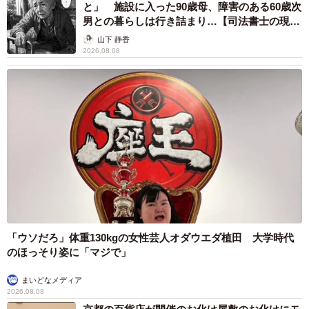
と」 施設に入った90歳母、障害のある60歳次
男との暮らしは行き詰まり…【司法書士の現場
から】
山下 静香
2026.08.08
「ウソだろ」体重130kgの女性芸人オダウエダ植田 大学時代
のほっそり姿に「マジで」
まいどなメディア
2026.08.08