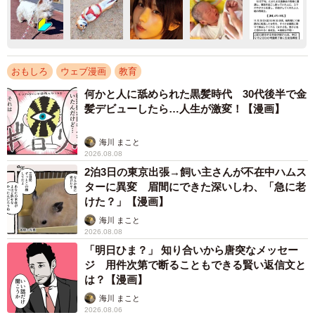
おもしろ
ウェブ漫画
教育
何かと人に舐められた黒髪時代 30代後半で金
髪デビューしたら…人生が激変！【漫画】
海川 まこと
2026.08.08
2泊3日の東京出張→飼い主さんが不在中ハムス
ターに異変 眉間にできた深いしわ、「急に老
けた？」【漫画】
海川 まこと
2026.08.08
「明日ひま？」 知り合いから唐突なメッセー
ジ 用件次第で断ることもできる賢い返信文と
は？【漫画】
海川 まこと
2026.08.06