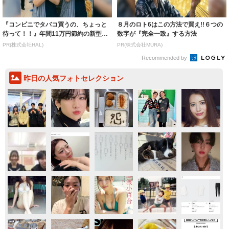
『コンビニでタバコ買うの、ちょっと
８月のロト6はこの方法で買え!!６つの
待って！！』年間11万円節約の新型タ
数字が『完全一致』する方法
バコ
PR(株式会社HAL)
PR(株式会社MURA)
Recommended by
昨日の人気フォトセレクション