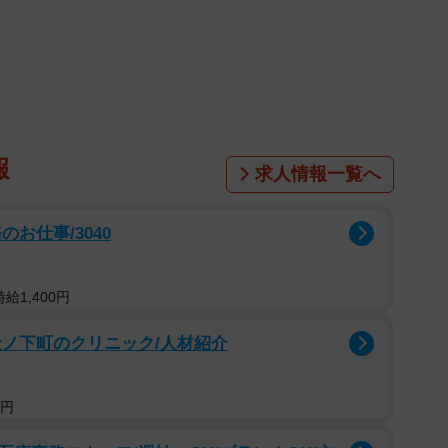
しいです」
み」
た。
報
求人情報一覧へ
001年、全日本女子に初選出され、翌年の日米対抗で代
本のヤングエースとして「プリンセス・メグ」の愛称で
お仕事/3040
に。2004年アテネ、2008年北京と2度、オリンピッ
手権では銅メダル獲得に貢献しました。2019年に現役
給1,400円
トグラファーのKoukiさんと結婚。同年12月に第1子と
天ノ下町のクリニック/人材紹介
0円