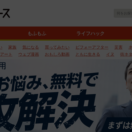
もふもふ
ライフハック
い
家族
気になる
買ってみたい
ビフォーアフター
災害
アート
ウェブ漫画
おもしろ動画
ともに生きる
イヌ
街ネ