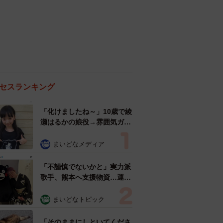
セスランキング
「化けましたね～」10歳で綾
瀬はるかの娘役→雰囲気ガラ
リの18歳に成長 「メイクで
雰囲気が」「宝塚に入れそ
まいどなメディア
う」
「不謹慎でないかと」実力派
歌手、熊本へ支援物資…運搬
トラックの車体デザインにた
めらい 「痛いほど伝わる」
まいどなトピック
「行動され立派」
「そのままにしといてくださ