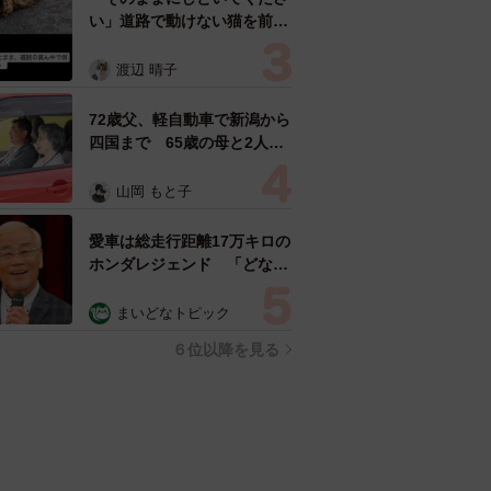
い」道路で動けない猫を前に
返された一言… 懸命に生き
ようとした4日間 「命の重
渡辺 晴子
さはみんな同じ」保護団体代
表の訴え
72歳父、軽自動車で新潟から
四国まで 65歳の母と2人で
3泊4日の旅 パーキングの休
憩まで分刻み… 「大学生で
山岡 もと子
も組まねえよ！」
愛車は総走行距離17万キロの
ホンダレジェンド 「どなた
か欲しい方が居たら」 大御
所漫才師が譲渡の意向
まいどなトピック
６位以降を見る