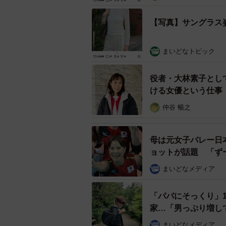
【写真】サングラス
まいどなトピック
役者・大林素子とし
ける女優という仕事
いものをやる」
仲谷 暢之
母は元女子バレー日
ョットが話題 「ず
まいどなメディア
「パパにそっくり」
家…「男っぷり増し
まいどなメディア