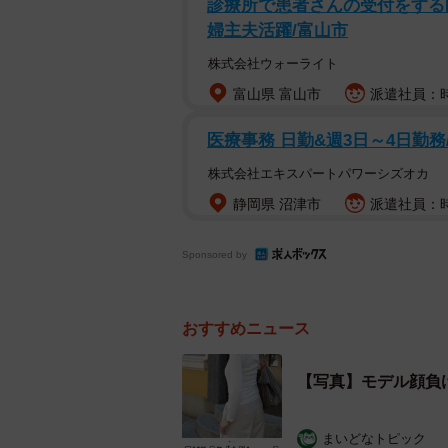
診療所で患者さんの受付をする医
婦主夫活躍/富山市
株式会社ウォーライト
富山県 富山市
派遣社員：時給
医療事務 日勤&週3日～4日勤務
株式会社エキスパートパワーシズオカ
静岡県 沼津市
派遣社員：時
Sponsored by
おすすめニュース
【写真】モデル顔負
まいどなトピック