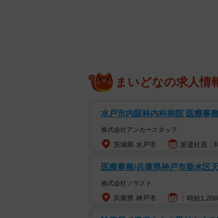
「綺麗すぎます」
「カッコいい！」
「美しすぎて、カッコよすぎて、眩
「モデルさんより、モデル。美の極
など、称賛の声が多数寄せられまし
まいどなの求人情
栗原さんは1984年、広島県出身。2
表デビューしました。その後、全日
水戸市内眼科内科病院 医療事務の
親しまれ、バレーボール人気の火付け役
株式会社アンカースタッフ
クに出場したほか、2010年の世界選
茨城県 水戸市
派遣社員：時
を引退し、2024年9月にモデル兼フォ
なる男児を出産しています。
医療事務/兵庫県神戸市垂水区
株式会社ソラスト
兵庫県 神戸市
：時給1,20