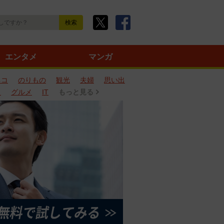
エンタメ
マンガ
ネコ
のりもの
観光
夫婦
思い出
タ
グルメ
IT
もっと見る