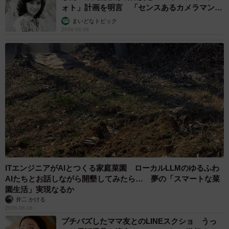
ォト」計画を明言 「センスあるカメラマン求
む」
まいどなトピック
2026.08.08
ITエンジニアがAIとつくる家庭菜園 ローカルLLMのゆるふわ
AIたちとお話しながら開墾してみたら… 夢の「スマートな菜
園生活」実現なるか
井二 かける
2026.08.08
プチバズしたママ友とのLINEスクショ うっ