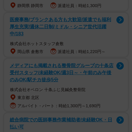
静岡県 静岡市
派遣社員：時給1,300円
医療事務/ブランクある方も大歓迎/派遣でも福利
厚生充実/週休二日制/ミドル・シニア世代活躍
中/183
株式会社ホットスタッフ倉敷
岡山県 倉敷市
派遣社員：時給1,220円～
メディアにも掲載される整骨院グループの十条店
片岡さんは、熊本県出身。1986年11月生まれ。タレントの
受付スタッフ/未経験OK/週3日～・午前のみ午後
萩本欽一さん（85）が設立した「茨城ゴールデンゴール
のみOK/駅チカ徒歩5分
ズ」の監督として活動。テレビやCMなどで活躍していま
株式会社オベロン 十条ふじ見鍼灸整骨院
す。
東京都 北区
アルバイト・パート：時給1,300円～1,690円
総合病院での医師事務作業補助者/未経験OK・日
払い可