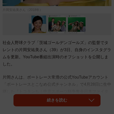
片岡安祐美さん（2018年）
社会人野球クラブ「茨城ゴールデンゴールズ」の監督でタ
レントの片岡安祐美さん（39）が3日、自身のインスタグラ
ムを更新。YouTube番組出演時のオフショットを公開しま
した。
片岡さんは、ボートレース常滑の公式YouTubeアカウント
「ボートレースとこなめ公式チャンネル」で4月28日に生中
継した『トコタンち｜中京スポーツ杯争奪全日本ファイタ
ーキング決定戦 ５日目』に主演。
続きを読む
投稿では、女子格闘家でシュートボクサーのRENA（レー