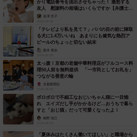
かり電話番号を流出させちゃった！ 激怒する
友人 慰謝料の相場はいくらですか【弁護士が
解説】
長澤 芳子
2026.08.08
「テレビより私を見て？」パパの目の前に陣取
る犬に1.4万いいね あまりにも健気な熱烈ア
ピールのちょっと切ない結末
梨木 香奈
2026.08.08
太っ腹！京都の老舗中華料理店がフルコース料
理50人前を無料提供 「一市民としてお礼を」
つながる善意の輪
京都新聞社
2026.08.08
ボロボロで不細工なおじいちゃん猫に一目惚
れ エイズだし手がかかるけど…おうちで暮ら
すと「おじ猫」だって可愛くなったよ！
鶴野 浩己
2026.08.08
「夏休みはたくさん働いてほしい」と職場から