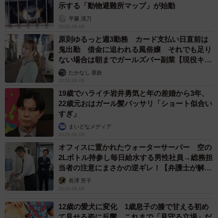
示する「動物避難所マップ」が始動
平藤 清刀
2026.08.08
原則ゆるっと週3勤務 カード支払い日直前は
鬼出勤 借金に追われる風俗嬢 それでも足り
ない場合は朝までガールズバー副業【現役キャ
ストに取材】
たかなし 亜妖
2026.08.08
19歳でハライチ岩井勇気と年の差婚から3年、
22歳元おはガール髪バッサリ「ショート似合い
すぎ」
まいどなメディア
2026.08.08
オフィスに置かれたウォーターサーバー 空の
2Lボトル持参し毎日給水する男性社員→総務担
当者の注意にまさかの逆ギレ！【弁護士が解
説】
長澤 芳子
2026.08.08
12歳の愛犬に変化 1歳息子の膝で甘える初め
て見せる姿に反響 これまで「見守る立場」だ