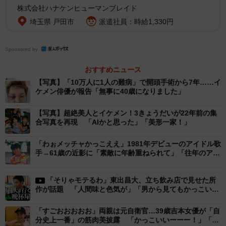
株式会社ハナケンヒューマンブレイド
埼玉県 戸田市
派遣社員：時給1,330円
Sponsored by
おすすめニュース
【写真】「10万人に1人の難病」で開頭手術から7年……イ
ケメン俳優が報告「無事に40歳になりました」
【写真】超絶美人とイケメン！3きょうだいが22年前の集
合写真を再現 「AIかと思った」「美形一家！」
「わぉメッチャかっこええ」1981年デビューのアイドル歌
手→61歳の近影に「素敵に年齢重ねられて」「往年のアイ
ドル」
「そりゃモテるわ」東出昌大、立ち飲み店で見せた所
作が話題 「人間味と色気が」「男から見てもかっこい
い」「言葉遣いがきれい」
「すごおおおおお」両親は元自衛官…39歳吉本女優が「自
分史上一番」の筋肉美披露 「かっこいいーーー！」「す