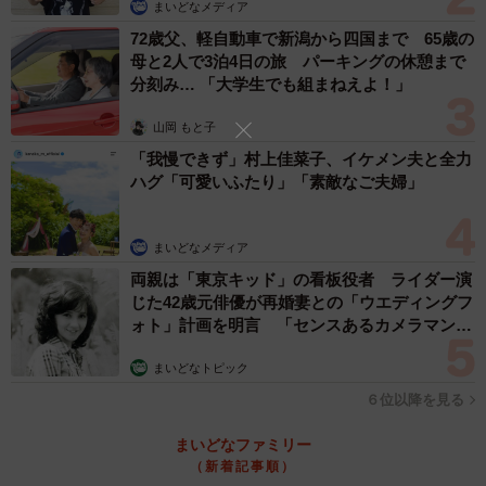
まいどなメディア
72歳父、軽自動車で新潟から四国まで 65歳の
母と2人で3泊4日の旅 パーキングの休憩まで
分刻み… 「大学生でも組まねえよ！」
山岡 もと子
「我慢できず」村上佳菜子、イケメン夫と全力
ハグ「可愛いふたり」「素敵なご夫婦」
まいどなメディア
両親は「東京キッド」の看板役者 ライダー演
じた42歳元俳優が再婚妻との「ウエディングフ
ォト」計画を明言 「センスあるカメラマン求
む」
まいどなトピック
６位以降を見る
まいどなファミリー
（新着記事順）