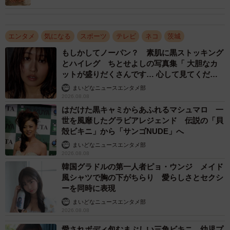
ばらしい」
エンタメ
気になる
スポーツ
テレビ
ネコ
茨城
もしかしてノーパン？ 素肌に黒ストッキング
とハイレグ ちとせよしの写真集「 大胆なカ
ットが盛りだくさんです… 心して見てくださ
い」
まいどなニュースエンタメ部
2026.08.08
はだけた黒キャミからあふれるマシュマロ 一
世を風靡したグラビアレジェンド 伝説の「貝
殻ビキニ」から「サンゴNUDE」へ
まいどなニュースエンタメ部
2026.08.08
韓国グラドルの第一人者ピョ・ウンジ メイド
風シャツで胸の下がちらり 愛らしさとセクシ
ーを同時に表現
まいどなニュースエンタメ部
2026.08.08
愛されボディ包むまぶしい三角ビキニ 幼児プ