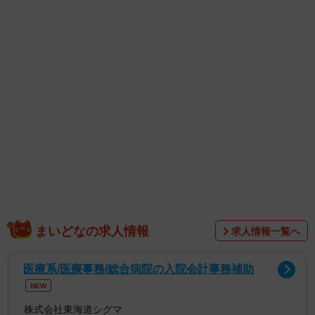
ナ）さん（34）、番組の司会を務めた月刊ボートレース雑
誌『マクール』編集長の渡辺将司さんら、出演者3人がそろ
った写真を公開しました。
また、「この日、めっちゃ当たった、自分が1番びっくり」
とボートレースの結果について報告し、「大仲良しRENA
ちゃんと一緒も嬉しかった♡渡辺さん、面白い方でした
ww」と番組共演者についてコメントしました。
別の写真では、プライベートでも親交の深いRENAさんと
一緒に、ボートレース常滑の公式マスコットキャラクター
である「招き猫のトコタン」の帽子を着用。2人そろって笑
まいどなの求人情報
求人情報一覧へ
顔を見せ、その日の番組の盛り上がりを伝えました。
医療系/医療事務/総合病院の入院会計事務補助
NEW
株式会社東海道シグマ