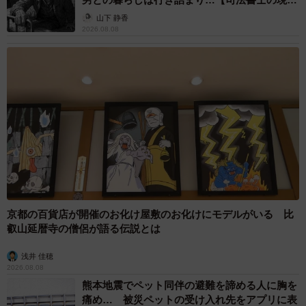
から】
山下 静香
2026.08.08
京都の百貨店が開催のお化け屋敷のお化けにモデルがいる 比
叡山延暦寺の僧侶が語る伝説とは
浅井 佳穂
2026.08.08
熊本地震でペット同伴の避難を諦める人に胸を
痛め… 被災ペットの受け入れ先をアプリに表