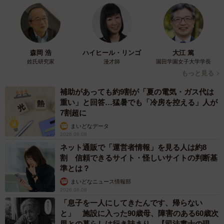
森岡 浩
ハイヒール・リンゴ
大江 篤
姓氏研究家
漫才師
園田学園女子大学学長
もっと見る
補助があっても約9割が「夏の電気・ガス代は
重い」と回答…猛暑でも「冷房を控える」人が
7割超に
まいどなデータ
2026.08.08
ネット通販で「運営者情報」を見る人は約8
割 信頼できるサイト・怪しいサイトの判断基
準とは？
まいどなニュース情報部
2026.08.08
「息子を一人にしてきたんです、帰らない
と」 施設に入った90歳母、障害のある60歳次
男との暮らしは行き詰まり…【司法書士の現場