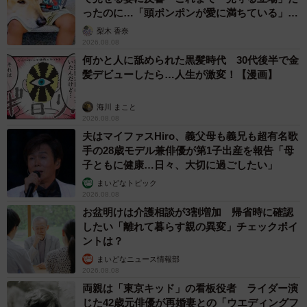
ったのに…「頭ポンポンが愛に満ちている」
「尊…」
梨木 香奈
2026.08.08
何かと人に舐められた黒髪時代 30代後半で金
髪デビューしたら…人生が激変！【漫画】
海川 まこと
2026.08.08
夫はマイファスHiro、義父母も義兄も超有名歌
手の28歳モデル兼俳優が第1子出産を報告「母
子ともに健康…日々、大切に過ごしたい」
まいどなトピック
2026.08.08
お盆明けは介護相談が3割増加 帰省時に確認
したい「離れて暮らす親の異変」チェックポイ
ントは？
まいどなニュース情報部
2026.08.08
両親は「東京キッド」の看板役者 ライダー演
じた42歳元俳優が再婚妻との「ウエディングフ