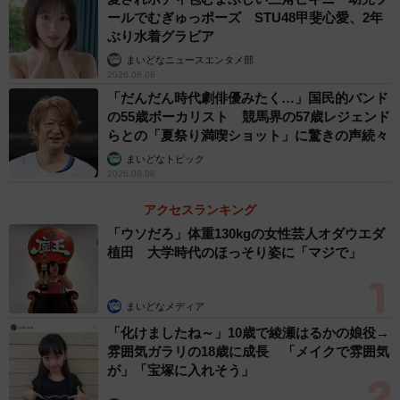
ールでむぎゅっポーズ STU48甲斐心愛、2年
ぶり水着グラビア
まいどなニュースエンタメ部
2026.08.08
「だんだん時代劇俳優みたく…」国民的バンド
の55歳ボーカリスト 競馬界の57歳レジェンド
らとの「夏祭り満喫ショット」に驚きの声続々
まいどなトピック
2026.08.08
アクセスランキング
「ウソだろ」体重130kgの女性芸人オダウエダ
植田 大学時代のほっそり姿に「マジで」
まいどなメディア
「化けましたね～」10歳で綾瀬はるかの娘役→
雰囲気ガラリの18歳に成長 「メイクで雰囲気
が」「宝塚に入れそう」