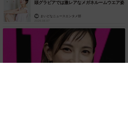
頭グラビアでは激レアなメガネルームウエア姿
まいどなニュースエンタメ部
2026.08.07
3児の母 43歳女優の肩見せコーデでファンざわざわ 「色っ
ぽすぎて思わず二度見」「むっかしからずっと可愛い」
まいどなトピック
2026.08.07
あのちゃん、雨の日のショーパン姿に「雨が似