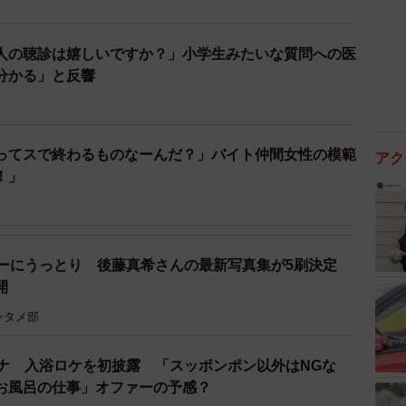
人の聴診は嬉しいですか？」小学生みたいな質問への医
分かる」と反響
ってスで終わるものなーんだ？」バイト仲間女性の模範
アク
！」
ィーにうっとり 後藤真希さんの最新写真集が5刷決定
開
ンタメ部
アナ 入浴ロケを初披露 「スッポンポン以外はNGな
お風呂の仕事」オファーの予感？