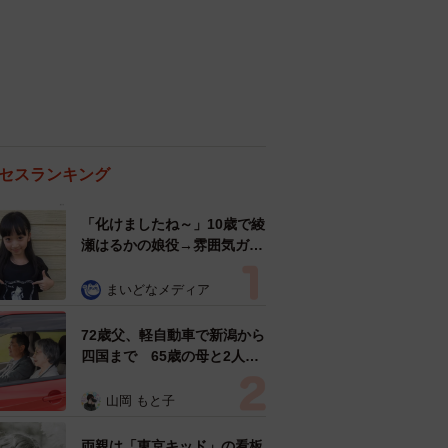
セスランキング
「化けましたね～」10歳で綾
瀬はるかの娘役→雰囲気ガラ
リの18歳に成長 「メイクで
雰囲気が」「宝塚に入れそ
まいどなメディア
う」
72歳父、軽自動車で新潟から
四国まで 65歳の母と2人で
3泊4日の旅 パーキングの休
憩まで分刻み… 「大学生で
山岡 もと子
も組まねえよ！」
両親は「東京キッド」の看板