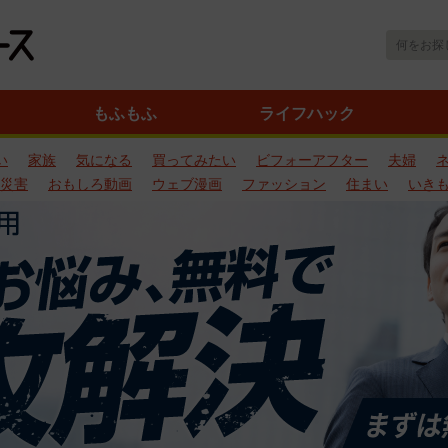
もふもふ
ライフハック
い
家族
気になる
買ってみたい
ビフォーアフター
夫婦
災害
おもしろ動画
ウェブ漫画
ファッション
住まい
いき