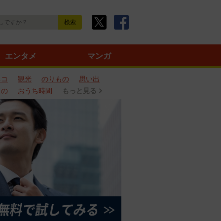
エンタメ
マンガ
ネコ
観光
のりもの
思い出
もの
おうち時間
もっと見る