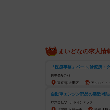
まいどなの求人情
「医療事務」パート/診療所・
田中整形外科
東京都 大田区
アルバイト・
自動車エンジン部品の製造補助
株式会社ワールドインテック
福岡県 久留米市
派遣社員：時