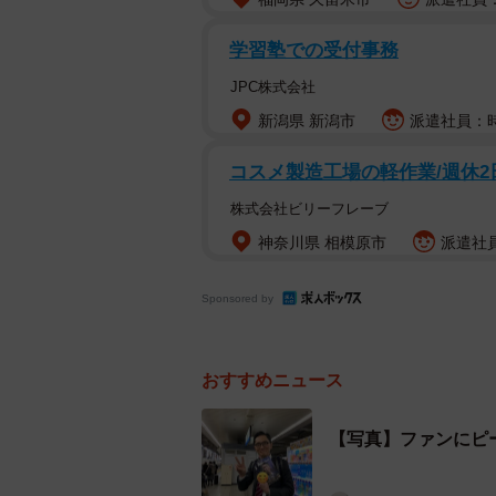
学習塾での受付事務
JPC株式会社
新潟県 新潟市
派遣社員：時給
コスメ製造工場の軽作業/週休2
株式会社ビリーフレーブ
神奈川県 相模原市
派遣社員
Sponsored by
おすすめニュース
【写真】ファンにピ