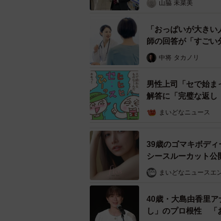
山脇 未菜美
「おっぱいが大きい
師の回答が「すごい
中将 タカノリ
男性上司「セで始ま
解答に「完璧な返し
まいどなニュース
39歳のゴマキボデ
シースルーカット公
まいどなニュースエ
40歳・大島由香里
し」のプロ根性 「