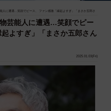
能人に遭遇…笑顔でピース、 ファン感激「縁起よすぎ」「まさか五郎さ
物芸能人に遭遇…笑顔でピー
縁起よすぎ」「まさか五郎さん
2025.01.03(Fri)