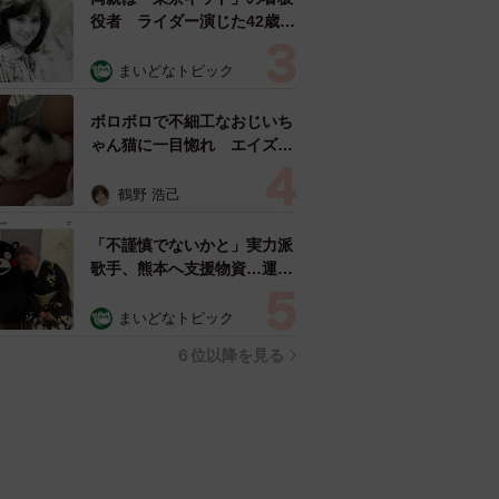
役者 ライダー演じた42歳元
俳優が再婚妻との「ウエディ
ングフォト」計画を明言
まいどなトピック
「センスあるカメラマン求
む」
ボロボロで不細工なおじいち
ゃん猫に一目惚れ エイズだ
し手がかかるけど…おうちで
暮らすと「おじ猫」だって可
鶴野 浩己
愛くなったよ！
「不謹慎でないかと」実力派
歌手、熊本へ支援物資…運搬
トラックの車体デザインにた
めらい 「痛いほど伝わる」
まいどなトピック
「行動され立派」
６位以降を見る