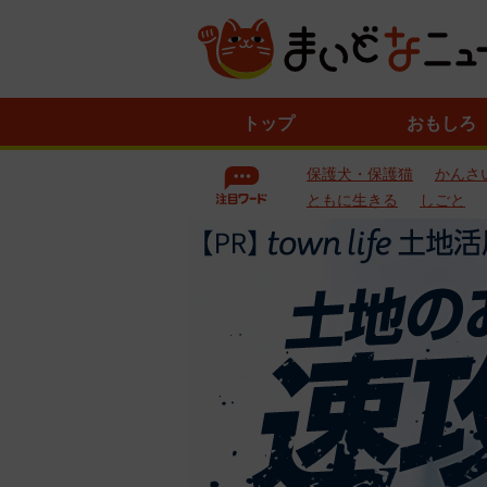
ニ
トップ
おもしろ
ュ
ー
保護犬・保護猫
かんさ
ス
一
ともに生きる
しごと
覧