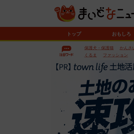
ニ
トップ
おもしろ
ュ
ー
保護犬・保護猫
かんさ
ス
一
くるま
ファッション
覧