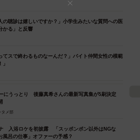
重さん一人での写真は撮らせてもらえた。1月10日に
」のフライヤーを持った松重さんは、笑顔でピース。手
いたマネジャーとみられる男性から「拡散してねー！」
人の聴診は嬉しいですか？」小学生みたいな質問への医
ングで五郎さんにお会いできるなんて…。スタイルがと
分かる」と反響
いました」と振り返る。
ってスで終わるものなーんだ？」バイト仲間女性の模範
！」
ィーにうっとり 後藤真希さんの最新写真集が5刷決定
開
ンタメ部
アナ 入浴ロケを初披露 「スッポンポン以外はNGな
お風呂の仕事」オファーの予感？