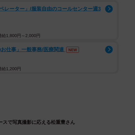
ペレーター」/服装自由のコールセンター週3
1,800円～2,000円
のお仕事」一般事務/医療関連
NEW
給1,200円
1/6
にピースする松重豊さん（提供写真）
が、友人が声を掛けてくれました」と女性。「孤独のグ
と伝えると、松重さんは微笑みながらしっかりと顔を見
ースで写真撮影に応える松重豊さん