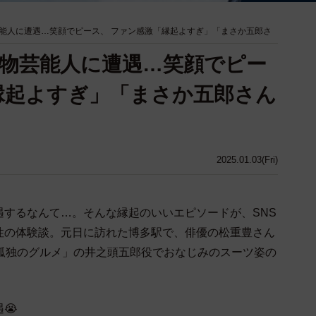
能人に遭遇…笑顔でピース、 ファン感激「縁起よすぎ」「まさか五郎さ
物芸能人に遭遇…笑顔でピー
縁起よすぎ」「まさか五郎さん
2025.01.03(Fri)
遇するなんて…。そんな縁起のいいエピソードが、SNS
性の体験談。元日に訪れた博多駅で、俳優の松重豊さん
「孤独のグルメ」の井之頭五郎役でおなじみのスーツ姿の
。
😭