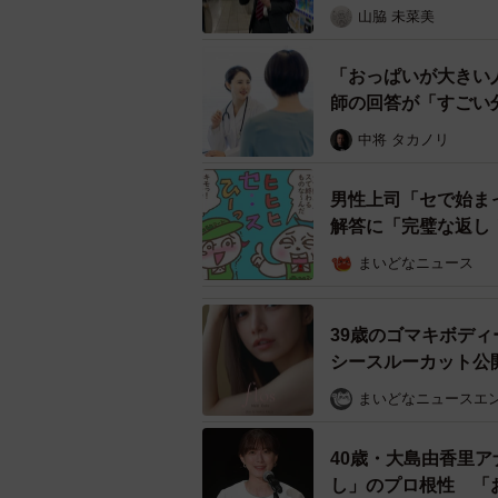
一緒に写真撮影は叶わなかったが、松
山脇 未菜美
公開される「劇映画 孤独のグルメ
渡しでフライヤーをもらい、一緒に
「おっぱいが大きい
と伝えられたという。「このタイミ
師の回答が「すごい
ても良く、優しいオーラが滲み出て
中将 タカノリ
男性上司「セで始ま
解答に「完璧な返し
まいどなニュース
39歳のゴマキボデ
シースルーカット公
まいどなニュースエ
40歳・大島由香里
し」のプロ根性 「