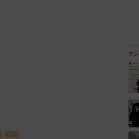
アク
2/6
画
テレビ
元日タワーキャラバンを敢行していた松重豊さん（松重豊公式インス