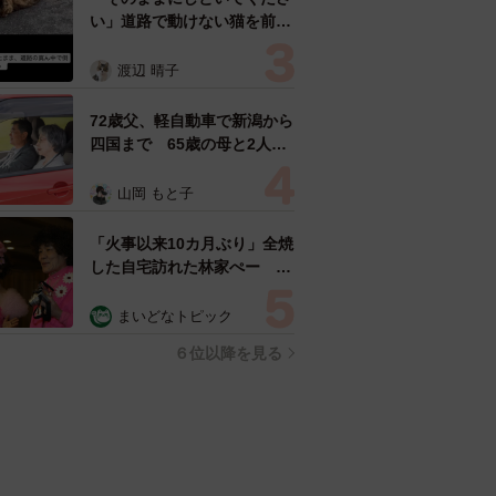
い」道路で動けない猫を前に
返された一言… 懸命に生き
ようとした4日間 「命の重
渡辺 晴子
さはみんな同じ」保護団体代
表の訴え
72歳父、軽自動車で新潟から
四国まで 65歳の母と2人で
3泊4日の旅 パーキングの休
憩まで分刻み… 「大学生で
山岡 もと子
も組まねえよ！」
「火事以来10カ月ぶり」全焼
した自宅訪れた林家ぺー 内
装も壁も取り払われスケルト
ン状態の部屋に呆然
まいどなトピック
６位以降を見る