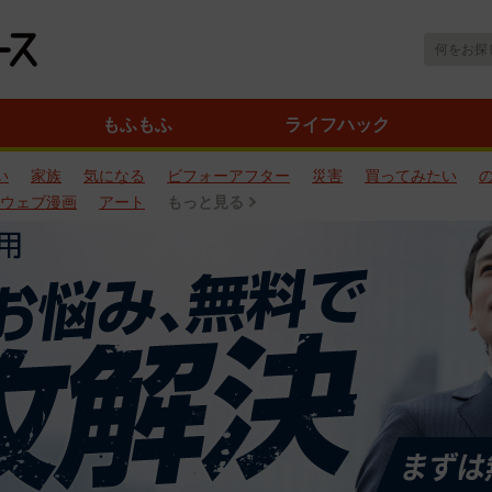
もふもふ
ライフハック
い
家族
気になる
ビフォーアフター
災害
買ってみたい
ウェブ漫画
アート
もっと見る