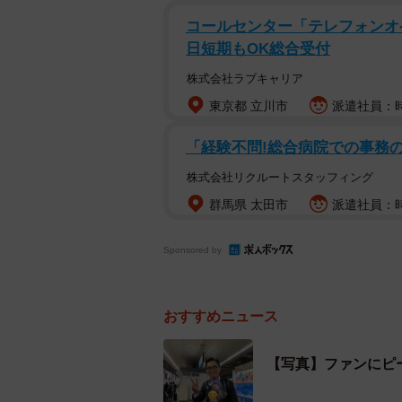
コールセンター「テレフォンオ
日短期もOK総合受付
株式会社ラブキャリア
東京都 立川市
派遣社員：時給
「経験不問!総合病院での事務
株式会社リクルートスタッフィング
群馬県 太田市
派遣社員：時
Sponsored by
博多駅でファン
「声を掛ける勇気がなかったんです
おすすめニュース
ルメ、大好きでいつも見てます！」
てくれたという。
【写真】ファンにピ