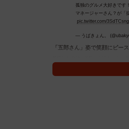
孤独のグルメ大好きです！
マネージャーさん？が「拡
pic.twitter.com/3SdTCs
— うばきょん。 (@ubaky
「五郎さん」姿で笑顔にピース
投稿したのは、X名・うばきょん。さん
「UVER world」のライブに訪
とともに博多駅のホームを歩いてい
た。