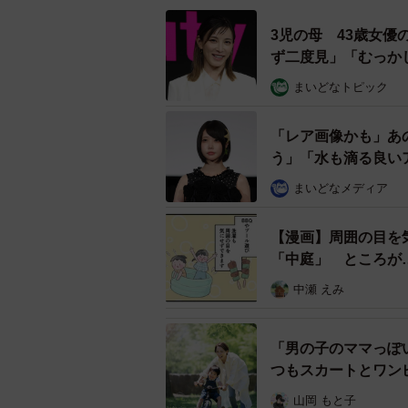
3児の母 43歳女
ず二度見」「むっか
まいどなトピック
「レア画像かも」あ
う」「水も滴る良い
まいどなメディア
【漫画】周囲の目を
「中庭」 ところが
中瀬 えみ
「男の子のママっぽ
つもスカートとワン
山岡 もと子