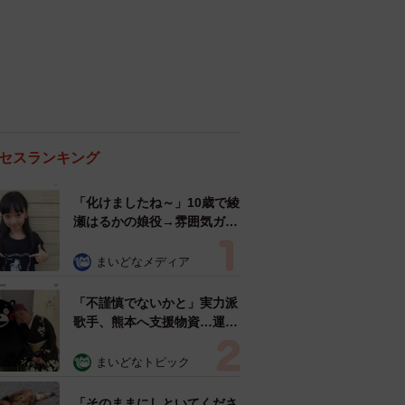
セスランキング
「化けましたね～」10歳で綾
瀬はるかの娘役→雰囲気ガラ
リの18歳に成長 「メイクで
雰囲気が」「宝塚に入れそ
まいどなメディア
う」
「不謹慎でないかと」実力派
歌手、熊本へ支援物資…運搬
トラックの車体デザインにた
めらい 「痛いほど伝わる」
まいどなトピック
「行動され立派」
「そのままにしといてくださ