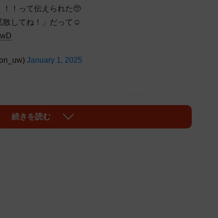
！！って伝えられた🥺
散してね！」だって☺️
ngwD
on_uw)
January 1, 2025
（＠ubakyon_uw）。大みそかに福岡県で行われた
れていた。松重さんに遭遇したのは、1月1日昼ごろ。友人ら
続きを読む
ると、自動販売機で飲み物を選ぶ松重さんとすれ違っ