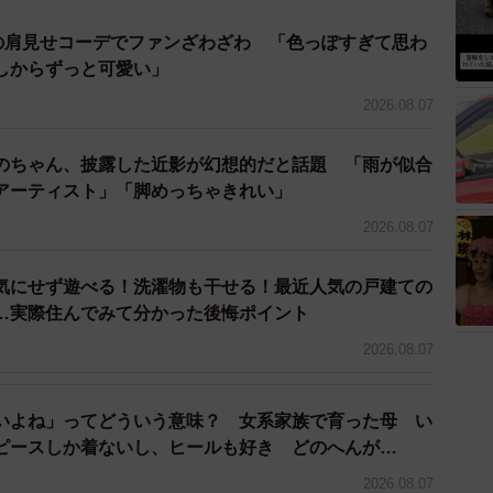
タグラムより）
優の肩見せコーデでファンざわざわ 「色っぽすぎて思わ
しからずっと可愛い」
2026.08.07
のちゃん、披露した近影が幻想的だと話題 「雨が似合
アーティスト」「脚めっちゃきれい」
2026.08.07
気にせず遊べる！洗濯物も干せる！最近人気の戸建ての
…実際住んでみて分かった後悔ポイント
2026.08.07
いよね」ってどういう意味？ 女系家族で育った母 い
ピースしか着ないし、ヒールも好き どのへんが…
2026.08.07