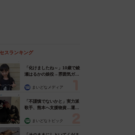
セスランキング
「化けましたね～」10歳で綾
瀬はるかの娘役→雰囲気ガラ
リの18歳に成長 「メイクで
雰囲気が」「宝塚に入れそ
まいどなメディア
う」
「不謹慎でないかと」実力派
歌手、熊本へ支援物資…運搬
トラックの車体デザインにた
めらい 「痛いほど伝わる」
まいどなトピック
「行動され立派」
「そのままにしといてくださ