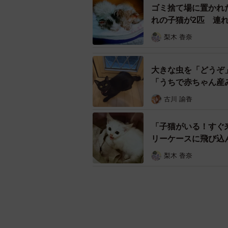
ゴミ捨て場に置かれ
れの子猫が2匹 連
梨木 香奈
大きな虫を「どうぞ
「うちで赤ちゃん産
古川 諭香
「子猫がいる！すぐ
リーケースに飛び込
梨木 香奈