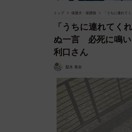
トップ
保護犬・保護猫
「うちに連れてく
「うちに連れてく
ぬ一言 必死に鳴い
利口さん
梨木 香奈