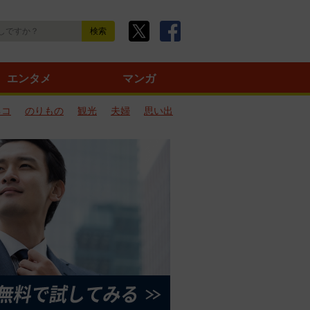
エンタメ
マンガ
ネコ
のりもの
観光
夫婦
思い出