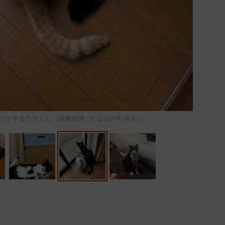
ックするテテくん（画像提供：たなおかｻﾝさん）