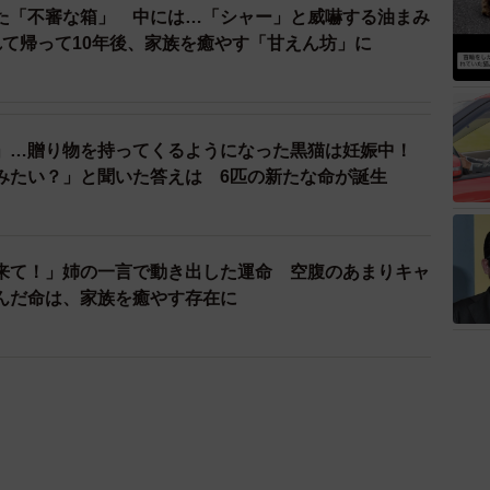
た「不審な箱」 中には…「シャー」と威嚇する油まみ
れて帰って10年後、家族を癒やす「甘えん坊」に
」…贈り物を持ってくるようになった黒猫は妊娠中！
みたい？」と聞いた答えは 6匹の新たな命が誕生
来て！」姉の一言で動き出した運命 空腹のあまりキャ
んだ命は、家族を癒やす存在に