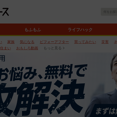
もふもふ
ライフハック
い
家族
気になる
ビフォーアフター
買ってみたい
災害
住まい
おもしろ動画
もっと見る