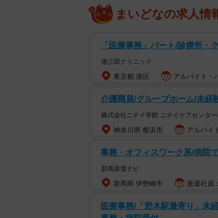
まいどなの求人情
「医療事務」パート/診療所・
港三田クリニック
東京都 港区
アルバイト・パー
介護職員/グループホーム/未経
株式会社ニチイ学館 ニチイケアセンター
神奈川県 横浜市
アルバイト
事務・オフィスワーク系/病院
群馬派遣ナビ
群馬県 伊勢崎市
派遣社員：時
医療事務/「野木駅最寄り」未経