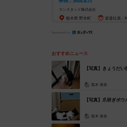
事務・病院受付
ランスタッド株式会社
栃木県 野木町
派遣社員：時
Sponsored by
おすすめニュース
【写真】きょうだい
梨木 香奈
【写真】爪研ぎボウ
梨木 香奈