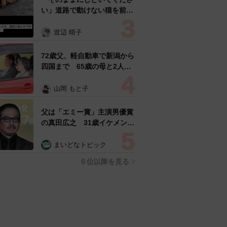
い」道路で動けない猫を前に
返された一言… 懸命に生き
ようとした4日間 「命の重
渡辺 晴子
さはみんな同じ」保護団体代
表の訴え
72歳父、軽自動車で新潟から
四国まで 65歳の母と2人で
3泊4日の旅 パーキングの休
憩まで分刻み… 「大学生で
山岡 もと子
も組まねえよ！」
父は「エミー賞」主演男優賞
の真田広之 31歳イケメン俳
優が長髪ヒゲのワイルド近影
「ガチヒロさんそっくり」
まいどなトピック
「新たな一面もステキ」
６位以降を見る