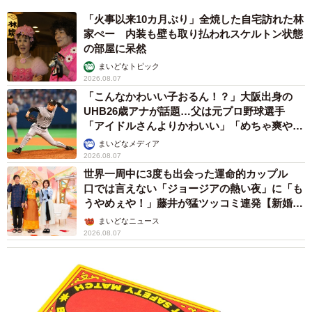
「火事以来10カ月ぶり」全焼した自宅訪れた林
家ぺー 内装も壁も取り払われスケルトン状態
の部屋に呆然
まいどなトピック
2026.08.07
「こんなかわいい子おるん！？」大阪出身の
UHB26歳アナが話題…父は元プロ野球選手
「アイドルさんよりかわいい」「めちゃ爽や
か」
まいどなメディア
2026.08.07
世界一周中に3度も出会った運命的カップル
口では言えない「ジョージアの熱い夜」に「も
うやめぇや！」藤井が猛ツッコミ連発【新婚さ
ん】
まいどなニュース
2026.08.07