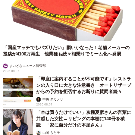
「国産マッチでもバズりたい」願いかなった！老舗メーカーの
投稿が4100万再生 他業種も続々相乗りでミーム化へ発展
まいどなニュース調査部
2026.08.07
「即座に案内することが不可能です」レストラ
ンの入り口に大きな注意書き オートリザーブ
からの予約を拒否するお断りに賛同者続々
中将 タカノリ
2026.08.07
「本は買うだけでいい」京極夏彦さんの言葉に
共感した女性→リビングの本棚に140冊を積
読 「家に自分だけの本屋さん」
山岡 もと子