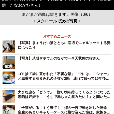
供：たなおかｻﾝさん）
まだまだ画像は続きます。画像（3/6）
↓ スクロールで次の写真 ↓
おすすめニュース
【写真】きょうだい猫とともに窓辺でニャルソックする姿
にほっこり
【写真】爪研ぎボウルのなかでへそ天状態の猫さん
ゴミ捨て場に置かれた「不審な箱」 中には…「シャー」
と威嚇する油まみれの子猫が2匹 連れて帰って10年後、
家族を癒やす「甘えん坊」に
大きな虫を「どうぞ」…贈り物を持ってくるようになった
黒猫は妊娠中！「うちで赤ちゃん産みたい？」と聞いた答
えは 6匹の新たな命が誕生
「子猫がいる！すぐ来て！」姉の一言で動き出した運命
空腹のあまりキャリーケースに飛び込んだ命は、家族を癒