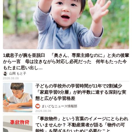
1歳息子が腕を亜脱臼 「奥さん、専業主婦なのに」と夫の後輩
から一言 母は泣きながら対応し必死だった 何年もたった今
もたまに思い出し…
山岡 もと子
2026.08.06
子どもの学校外の学習時間が11年で2割減少
「家庭学習0分層」が約半数に達する深刻な実
態と広がる学習格差
まいどなニュース情報部
2026.08.06
「事故物件」という言葉のイメージにとらわれ
ていませんか？ 不動産業者が語る「物件の可
能性」を閉ざさないために必要なこと