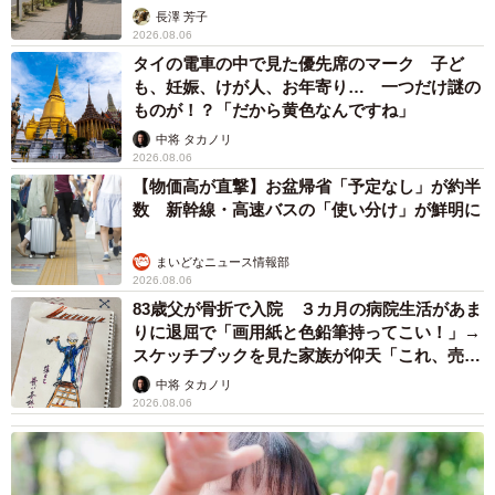
説】
長澤 芳子
2026.08.06
タイの電車の中で見た優先席のマーク 子ど
も、妊娠、けが人、お年寄り… 一つだけ謎の
ものが！？「だから黄色なんですね」
中将 タカノリ
2026.08.06
【物価高が直撃】お盆帰省「予定なし」が約半
数 新幹線・高速バスの「使い分け」が鮮明に
まいどなニュース情報部
2026.08.06
83歳父が骨折で入院 ３カ月の病院生活があま
りに退屈で「画用紙と色鉛筆持ってこい！」→
スケッチブックを見た家族が仰天「これ、売れ
ますよ…」
中将 タカノリ
2026.08.06