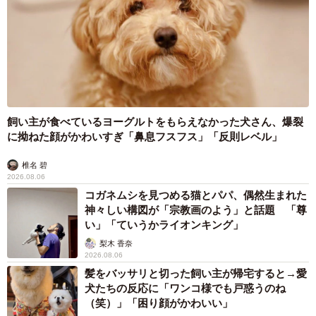
飼い主が食べているヨーグルトをもらえなかった犬さん、爆裂
に拗ねた顔がかわいすぎ「鼻息フスフス」「反則レベル」
椎名 碧
2026.08.06
コガネムシを見つめる猫とパパ、偶然生まれた
神々しい構図が「宗教画のよう」と話題 「尊
い」「ていうかライオンキング」
梨木 香奈
2026.08.06
髪をバッサリと切った飼い主が帰宅すると→愛
犬たちの反応に「ワンコ様でも戸惑うのね
（笑）」「困り顔がかわいい」