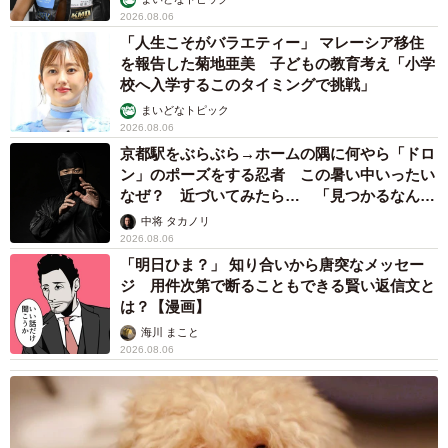
2026.08.06
「人生こそがバラエティー」 マレーシア移住
を報告した菊地亜美 子どもの教育考え「小学
校へ入学するこのタイミングで挑戦」
まいどなトピック
2026.08.06
京都駅をぶらぶら→ホームの隅に何やら「ドロ
ン」のポーズをする忍者 この暑い中いったい
なぜ？ 近づいてみたら… 「見つかるなんて
未熟」
中将 タカノリ
2026.08.06
「明日ひま？」 知り合いから唐突なメッセー
ジ 用件次第で断ることもできる賢い返信文と
は？【漫画】
海川 まこと
2026.08.06