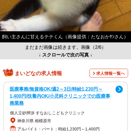
飼い主さんに甘えるテテくん（画像提供：たなおかｻﾝさん）
まだまだ画像は続きます。画像（2/6）
↓ スクロールで次の写真 ↓
まいどなの求人情報
求人情報一覧へ
医療事務/無資格OK/週2～3日/時給1,230円～
1,400円/扶養内OK/小児科クリニックでの医療事
務業務
個人立砂押渉 すなおしこどもクリニック
神奈川県 相模原市
アルバイト・パート：時給1,230円～1,400円