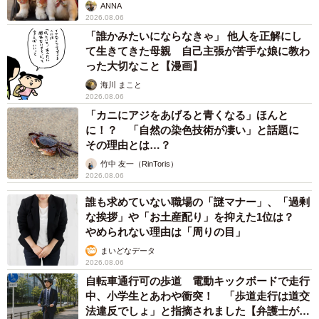
ANNA
2026.08.06
「誰かみたいにならなきゃ」 他人を正解にし
て生きてきた母親 自己主張が苦手な娘に教わ
った大切なこと【漫画】
海川 まこと
2026.08.06
「カニにアジをあげると青くなる」ほんと
に！？ 「自然の染色技術が凄い」と話題に
その理由とは…？
竹中 友一（RinToris）
2026.08.06
誰も求めていない職場の「謎マナー」、「過剰
な挨拶」や「お土産配り」を抑えた1位は？
やめられない理由は「周りの目」
まいどなデータ
2026.08.06
自転車通行可の歩道 電動キックボードで走行
中、小学生とあわや衝突！ 「歩道走行は道交
法違反でしょ」と指摘されました【弁護士が解