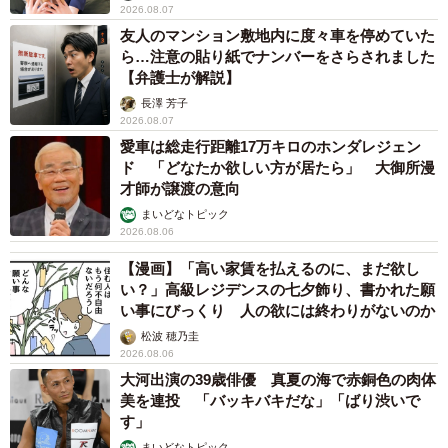
2026.08.07
友人のマンション敷地内に度々車を停めていた
ら…注意の貼り紙でナンバーをさらされました
【弁護士が解説】
長澤 芳子
2026.08.07
愛車は総走行距離17万キロのホンダレジェン
ド 「どなたか欲しい方が居たら」 大御所漫
才師が譲渡の意向
まいどなトピック
2026.08.06
【漫画】「高い家賃を払えるのに、まだ欲し
い？」高級レジデンスの七夕飾り、書かれた願
い事にびっくり 人の欲には終わりがないのか
松波 穂乃圭
2026.08.06
大河出演の39歳俳優 真夏の海で赤銅色の肉体
美を連投 「バッキバキだな」「ばり渋いで
す」
まいどなトピック