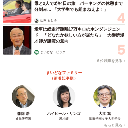
母と2人で3泊4日の旅 パーキングの休憩まで
分刻み… 「大学生でも組まねえよ！」
山岡 もと子
愛車は総走行距離17万キロのホンダレジェン
ド 「どなたか欲しい方が居たら」 大御所漫
才師が譲渡の意向
まいどなトピック
６位以降を見る
まいどなファミリー
（新着記事順）
森岡 浩
ハイヒール・リンゴ
大江 篤
姓氏研究家
漫才師
園田学園女子大学学長
もっと見る