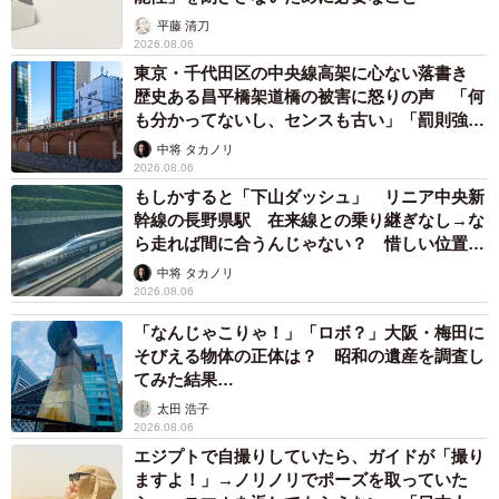
平藤 清刀
2026.08.06
東京・千代田区の中央線高架に心ない落書き
歴史ある昌平橋架道橋の被害に怒りの声 「何
も分かってないし、センスも古い」「罰則強化
して」
中将 タカノリ
2026.08.06
もしかすると「下山ダッシュ」 リニア中央新
幹線の長野県駅 在来線との乗り継ぎなし→な
ら走れば間に合うんじゃない？ 惜しい位置関
係が反響
中将 タカノリ
2026.08.06
「なんじゃこりゃ！」「ロボ？」大阪・梅田に
そびえる物体の正体は？ 昭和の遺産を調査し
てみた結果…
太田 浩子
2026.08.06
エジプトで自撮りしていたら、ガイドが「撮り
ますよ！」→ノリノリでポーズを取っていた