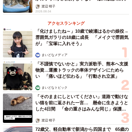
渡辺 晴子
2026.08.04
アクセスランキング
「化けましたね～」10歳で綾瀬はるかの娘役→
雰囲気ガラリの18歳に成長 「メイクで雰囲気
が」「宝塚に入れそう」
まいどなメディア
「不謹慎でないかと」実力派歌手、熊本へ支援
物資…運搬トラックの車体デザインにためら
い 「痛いほど伝わる」「行動され立派」
まいどなトピック
「そのままにしといてください」道路で動けな
い猫を前に返された一言… 懸命に生きようと
した4日間 「命の重さはみんな同じ」保護団
体代表の訴え
渡辺 晴子
72歳父、軽自動車で新潟から四国まで 65歳の