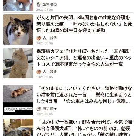
梨木 香奈
2026.08.06
がんと片目の失明、3時間おきの壮絶な介護を
乗り越えた猫 「叶わないかもしれない」と覚
悟した19歳の誕生日を迎えて感動
古川 諭香
2026.08.06
保護猫カフェでひとりぼっちだった「耳が聞こ
えないシニア猫」と運命の出会い→重度のペッ
トロスで適応障害だった女性の人生が一変
古川 諭香
2026.08.05
「そのままにしといてください」道路で動けな
い猫を前に返された一言… 懸命に生きようと
した4日間 「命の重さはみんな同じ」保護団
体代表の訴え
渡辺 晴子
2026.08.05
「世の中で一番嫌い」顔を合わせば、本気で噛
み合う保護犬2匹 “怖い”ものの前では、態度
がガラリ…人間だけじゃない「敵の敵は味方」