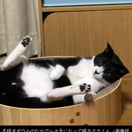
爪研ぎボウルのなかでへそ天になって眠るテテくん（画像提