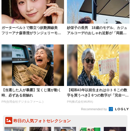
ガーターベルトで際立つ妖艶脚線美
紗栄子の長男 18歳のモデル、カジュ
フリーアナ森香澄がランジェリーモデ
アルコーデのおしゃれ近影が「両親の
ルに ｢PE...
いいとこ取...
【当選した人が暴露】宝くじ運が動く
【昭和43年以前生まれはロト６この数
時、必ずある前触れ
字を買うべき】6つの数字が「完全一
致」する方...
PR(合同会社デジタルファーム )
PR(株式会社MURA)
Recommended by
昨日の人気フォトセレクション