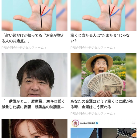
「占い師だけが知ってる〝お金が増え
宝くじ当たる人は“たまたま”じゃな
る人の共通点〟」
い?!
PR(合同会社デジタルファーム )
PR(合同会社デジタルファーム )
「一瞬誰かと…」彦摩呂、30キロ近く
あなたの金運はどう？宝くじに縁があ
減量した姿に反響 既製品の防護服が
る時、金運はこう変わる
着られると...
PR(合同会社デジタルファーム )