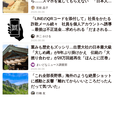
ら……スマホを返してもらえない 「日本人は
カモ代表かも」「私は6時間で3万円払った」
宮前 晶子
2026.08.06
「LINEのQRコードを添付して」社長をかたる
詐欺メール続々 社員を個人アカウントへ誘導
→最後は不正送金…求められる「だまされる前
提」の対策
井二 かける
2026.08.06
重みも歴史もズッシリ…出雲大社の日本最大級
「大しめ縄」が8年ぶり掛けかえ 伝統の「大
撚り合わせ」が28万回超再生「ほんとに圧巻」
まいどなニュース調査部
2026.08.06
「これ全部長野県」海外のような絶景ショット
に感動と反響「離れてからいいところだったん
だって気づいた」
行橋 友
2026.08.06