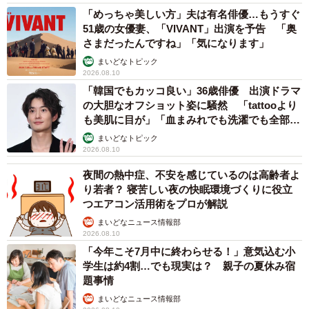
「めっちゃ美しい方」夫は有名俳優…もうすぐ
かし、褒めながらお礼を伝え、ビビちゃんを撫でました。
51歳の女優妻、「VIVANT」出演を予告 「奥
さまだったんですね」「気になります」
その様子を見たビビちゃんは、喉を鳴らして満足気な様子
まいどなトピック
だったそう。飼い主さんは計5回、ビビちゃんから贈り物を
2026.08.10
貰いました。
「韓国でもカッコ良い」36歳俳優 出演ドラマ
の大胆なオフショット姿に騒然 「tattooより
も美肌に目が」「血まみれでも洗濯でも全部か
万全の準備で挑んだ“尊い出産”
っこいい」
まいどなトピック
ビビちゃんの妊娠に気づいた1カ月後。飼い主さんは「うち
2026.08.10
で赤ちゃん産みたい？うちの子になる？」と、目を見て尋
夜間の熱中症、不安を感じているのは高齢者よ
ねました。
り若者？ 寝苦しい夜の快眠環境づくりに役立
つエアコン活用術をプロが解説
まいどなニュース情報部
すると、ビビちゃんはゆっくりまばたき。Okのサインだと
2026.08.10
感じた飼い主さんはビビちゃんを保護。動物病院で健康状
「今年こそ7月中に終わらせる！」意気込む小
態もチェックし、出産準備の仕方やトラブル時の対応など
学生は約4割…でも現実は？ 親子の夏休み宿
題事情
を勉強し始めました。
まいどなニュース情報部