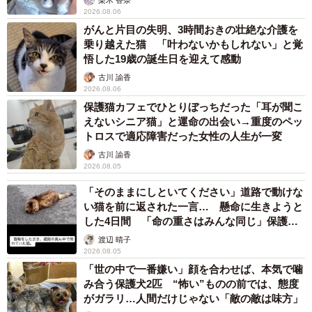
その中で飼い主さんの目に留まったのは、一番小さくて警
2026.08.06
がんと片目の失明、3時間おきの壮絶な介護を
戒心が強かった黒猫のビビちゃん。
乗り越えた猫 「叶わないかもしれない」と覚
悟した19歳の誕生日を迎えて感動
古川 諭香
2026.08.06
保護猫カフェでひとりぼっちだった「耳が聞こ
えないシニア猫」と運命の出会い→重度のペッ
トロスで適応障害だった女性の人生が一変
古川 諭香
2026.08.05
「そのままにしといてください」道路で動けな
い猫を前に返された一言… 懸命に生きようと
した4日間 「命の重さはみんな同じ」保護団
体代表の訴え
渡辺 晴子
2026.08.05
「世の中で一番嫌い」顔を合わせば、本気で噛
み合う保護犬2匹 “怖い”ものの前では、態度
がガラリ…人間だけじゃない「敵の敵は味方」