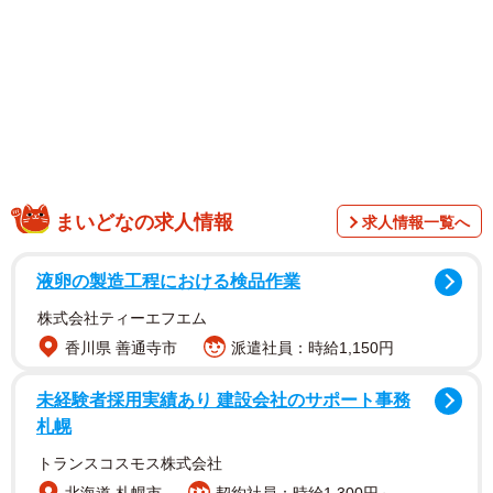
1/12
黒猫のビビちゃん
まいどなの求人情報
求人情報一覧へ
実はビビちゃん、お腹に子どもを宿した妊婦猫。我が子を
液卵の製造工程における検品作業
無事に産みたいと思ったのか、ビビちゃんは飼い主さんに
贈り物をし、絆を深めるようになりました。
株式会社ティーエフエム
香川県 善通寺市
派遣社員：時給1,150円
未経験者採用実績あり 建設会社のサポート事務
札幌
トランスコスモス株式会社