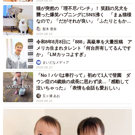
2026.08.10
猫が突然の「理不尽パンチ」！ 笑顔の兄犬を
襲った爆笑ハプニングにSNS沸く 「まぁ猫様
なので」「だがそれが良い」「ふたりともかわ
いいね」
梨木 香奈
2026.08.10
令和8年8月8日に「888」高級車を大量投稿 ア
メリカ生まれタレント「何台所有してるんです
か」「LMカッコよすぎ」
まいどなメディア
2026.08.10
「No！パパは車行って」初めて1人で登園 ダ
ウン症の4歳娘の成長に思わず涙…「感動して
泣いちゃった」「表情も会話も愛おしい」
五ヶ瀬 あお
2026.08.10
6/12
妊婦の頃