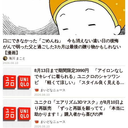
口にできなかった「ごめんね」 今も消えない遠い日の後悔
がんで弱った父と過ごした3カ月は最後の贈り物かもしれない
【漫画】
海川 まこと
2026.08.10
8月13日まで期間限定3990円 「アイロンなし
でキレイに着られる」ユニクロのシャツワン
ピ 「軽くて涼しい」「スタイル良く見える」
の声
まいどなニュース
2026.08.10
5/12
ユニクロ「エアリズム3Dマスク」が8月10日よ
り再販売 「ずっと再販を願ってて」「本当に
外猫時代
助かります！」購入者から喜びの声
まいどなニュース
初めて猫から贈り物を貰った飼い主さんはパニックに。し
2026.08.10