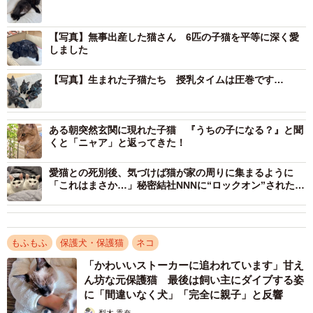
【写真】無事出産した猫さん 6匹の子猫を平等に深く愛
しました
【写真】生まれた子猫たち 授乳タイムは圧巻です…
ある朝突然玄関に現れた子猫 『うちの子になる？』と聞
くと「ニャア」と返ってきた！
2/12
愛猫との死別後、気づけば猫が家の周りに集まるように
「これはまさか…」秘密結社NNNに“ロックオン”された女
先代猫ちゃん
性の物語
すると同時期、不思議なことになぜか野良猫たちが自宅の
もふもふ
保護犬・保護猫
ネコ
中庭へやってくるように。猫たちはやがて、家の中へ入っ
「かわいいストーカーに追われています」甘え
てくるようになり、リビングにまで行動範囲を広げるなど
ん坊な元保護猫 最後は飼い主にダイブする姿
行動が大胆になっていきました。
に「間違いなく犬」「完全に親子」と反響
梨木 香奈