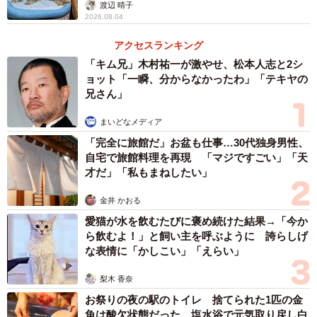
渡辺 晴子
2026.08.04
3/12
アクセスランキング
赤いリボンがお似合い
「キム兄」木村祐一が激やせ、松本人志と2シ
ョット「一瞬、分からなかったわ」「テキヤの
「真っ先にマッサージチェアに飛び乗り、ニャンモナイト
兄さん」
姿で眠っていました。先代猫とそっくりな行動だったので
まいどなメディア
驚き、思わず涙が出ました」
「完全に旅館だ」お盆も仕事…30代独身男性、
自宅で旅館料理を再現 「マジですごい」「天
自宅に来る子は、ほとんどが男の子。ビビちゃんと地域猫
才だ」「私もまねしたい」
のようなサビ猫だけが女の子でした。野良猫を増やさない
金井 かおる
ために、不妊手術をしたほうがいいのではないか。そう考
愛猫が水を飲むたびに褒め続けた結果→「今か
え始めた頃、ビビちゃんが遊びに来てくれる回数が激減。
ら飲むよ！」と飼い主を呼ぶように 誇らしげ
な表情に「かしこい」「えらい」
梨木 香奈
お祭りの夜の駅のトイレ 捨てられた1匹の金
魚は酸欠状態だった 塩水浴で元気取り戻し白