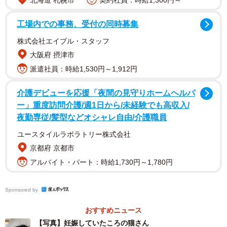
北海道 札幌市
契約社員：時給1,300円～
工場内での事務、受付の同時募集
株式会社エイブル・スタッフ
大阪府 摂津市
派遣社員：時給1,530円～1,912円
ペットロス中に贈り物をくれた1匹の黒猫
介護デビューを応援「夜間の見守りホームヘルパ
大好きだった愛猫を15歳で亡くした飼い主さんは、ペット
ー」重度訪問介護/週1日から/未経験でも高収入/
ロスに。悲しみから、塞ぎ込むようになりました。
夜勤専従/髪型などオシャレ自由/介護職員
ユースタイルラボラトリー株式会社
京都府 京都市
アルバイト・パート：時給1,730円～1,780円
Sponsored by
おすすめニュース
【写真】妊娠していたころの猫さん