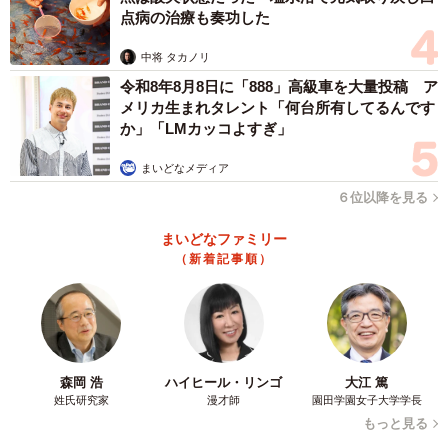
点病の治療も奏功した
中将 タカノリ
令和8年8月8日に「888」高級車を大量投稿 ア
メリカ生まれタレント「何台所有してるんです
か」「LMカッコよすぎ」
まいどなメディア
６位以降を見る
まいどなファミリー
（新着記事順）
森岡 浩
ハイヒール・リンゴ
大江 篤
姓氏研究家
漫才師
園田学園女子大学学長
もっと見る