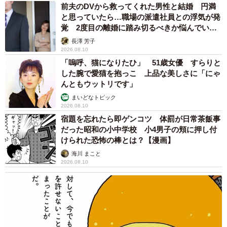
4/12
前夫のDVから救ってくれた男性と結婚 円満
と思っていたら…職場の派遣社員との浮気が発
外猫時代の訪問
覚 2度目の離婚に踏み切るべきか悩んでいま
す【夫婦関係修復カウンセラーが解説】
長澤 芳子
事故や病気じゃないといいな。その想いは通じ、ビビちゃ
2026.08.10
んは1週間後、姿を見せてくれましたが、お腹には少し膨ら
「嗚呼、猫になりたひ」 51歳女優 すらりと
した腕で愛猫を抱っこ 上品な美しさに「にゃ
みが…。
んともウットリです」
まいどなトピック
もしかして、妊娠しているのでは…。そう気づいた飼い主
2026.08.10
さんに、ビビちゃんは驚くべき行動を取りました。なん
宿題を忘れたら即ゲンコツ 体罰が日常茶飯事
と、自分で捕まえた大きな虫などを“贈り物”として持ってく
だった昭和の小中学校 小4男子の頬に押し付
けられた恐怖の棒とは？【漫画】
るようになったのです。
海川 まこと
2026.08.10
「窓越しにアイコンタクトを取った後、獲物をその場に置
き、『どうぞ』と言っているみたいに鳴きました」