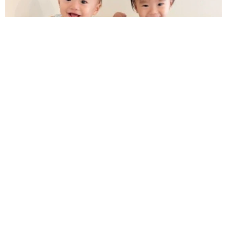
堕胎を選ばなかったのは、先代猫と同じ行動をしたビビち
ゃんに運命的なものを感じていたから。
「この子の出産をサポートしなきゃ、産まれてくる子猫た
ちをビビと一緒に育てなければ、という責任感が芽生えま
双子弟が手足口病に…→兄に感染しないよう保育士ママが考え
た“お気持ちだけ”隔離 「ママの頑張りが伝わる」「可愛いふ
した」
たり」
ANNA
妊娠期には栄養価の高いフードをあげ、お腹の子が元気に
2026.08.10
育つようにフォロー。出産が近づくと、和室の押入れやリ
「ほんのり甘くナッツのような食感」蓮の実は
食べられるって知ってる？ 市場には出回ら
ビングソファの下、寝室のベッド下など至る所に「出産
ず、生で味わえる期間はわずか
箱」を用意。気に入った場所で産めるように配慮しまし
中将 タカノリ
た。
2026.08.10
リュウジさん「料理研究家に出来るのはこれく
らい」 熊本応援の姿に「立派な金額」「あり
ビビちゃんが選んだのは、ベッド下に置いた出産箱。2024
がとう」「頭が上がりません」
年4月中旬、ビビちゃんは無事、6匹の子猫を出産しまし
まいどなトピック