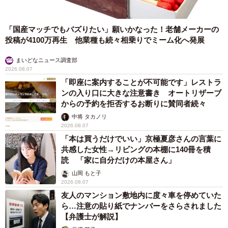
「国産マッチでもバズりたい」願いかなった！老舗メーカーの
投稿が4100万再生 他業種も続々相乗りでミーム化へ発展
まいどなニュース調査部
2026.08.07
「即座に案内することが不可能です」レストラ
ンの入り口に大きな注意書き オートリザーブ
からの予約を拒否するお断りに賛同者続々
中将 タカノリ
2026.08.07
「本は買うだけでいい」京極夏彦さんの言葉に
共感した女性→リビングの本棚に140冊を積
読 「家に自分だけの本屋さん」
山岡 もと子
2026.08.07
友人のマンション敷地内に度々車を停めていた
ら…注意の貼り紙でナンバーをさらされました
【弁護士が解説】