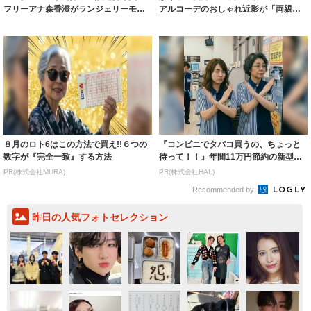
フリーアナ森香澄がランジェリーモデ
アルコーデのおしゃれ近影が「両親の
ルに ｢PE...
いいとこ取...
８月のロト6はこの方法で買え!!６つの
『コンビニでタバコ買うの、ちょっと
数字が『完全一致』する方法
待って！！』年間11万円節約の新型タ
バコ
PR(株式会社MURA)
PR(株式会社HAL)
Recommended by
昨日の人気フォトセレクション