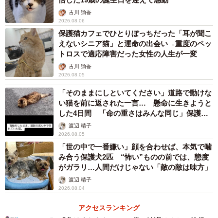
古川 諭香
2026.08.06
保護猫カフェでひとりぼっちだった「耳が聞こ
えないシニア猫」と運命の出会い→重度のペッ
トロスで適応障害だった女性の人生が一変
古川 諭香
2026.08.05
「そのままにしといてください」道路で動けな
い猫を前に返された一言… 懸命に生きようと
した4日間 「命の重さはみんな同じ」保護団
体代表の訴え
渡辺 晴子
2026.08.05
「世の中で一番嫌い」顔を合わせば、本気で噛
み合う保護犬2匹 “怖い”ものの前では、態度
がガラリ…人間だけじゃない「敵の敵は味方」
渡辺 晴子
2026.08.04
アクセスランキング