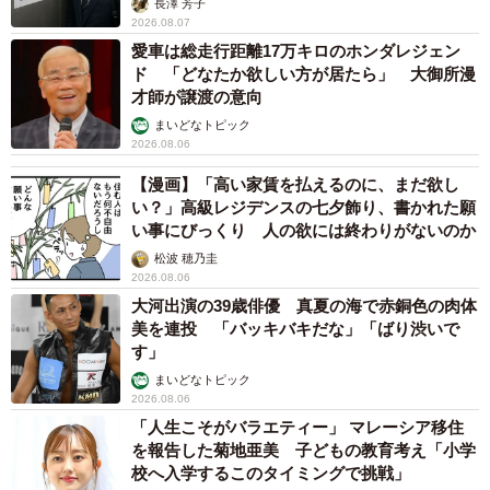
長澤 芳子
2026.08.07
愛車は総走行距離17万キロのホンダレジェン
ド 「どなたか欲しい方が居たら」 大御所漫
才師が譲渡の意向
まいどなトピック
2026.08.06
【漫画】「高い家賃を払えるのに、まだ欲し
い？」高級レジデンスの七夕飾り、書かれた願
い事にびっくり 人の欲には終わりがないのか
松波 穂乃圭
2026.08.06
大河出演の39歳俳優 真夏の海で赤銅色の肉体
美を連投 「バッキバキだな」「ばり渋いで
す」
まいどなトピック
2026.08.06
「人生こそがバラエティー」 マレーシア移住
を報告した菊地亜美 子どもの教育考え「小学
校へ入学するこのタイミングで挑戦」