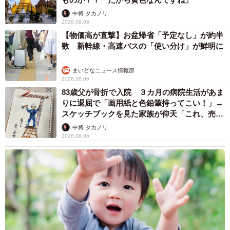
中将 タカノリ
2026.08.06
【物価高が直撃】お盆帰省「予定なし」が約半
数 新幹線・高速バスの「使い分け」が鮮明に
まいどなニュース情報部
2026.08.06
83歳父が骨折で入院 ３カ月の病院生活があま
りに退屈で「画用紙と色鉛筆持ってこい！」→
スケッチブックを見た家族が仰天「これ、売れ
ますよ…」
中将 タカノリ
2026.08.06