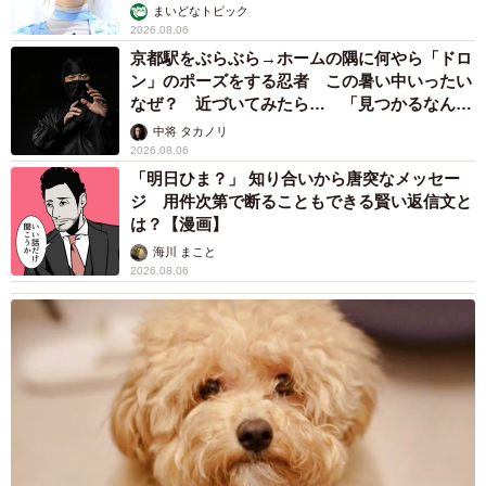
まいどなトピック
2026.08.06
京都駅をぶらぶら→ホームの隅に何やら「ドロ
ン」のポーズをする忍者 この暑い中いったい
なぜ？ 近づいてみたら… 「見つかるなんて
未熟」
中将 タカノリ
2026.08.06
「明日ひま？」 知り合いから唐突なメッセー
ジ 用件次第で断ることもできる賢い返信文と
は？【漫画】
海川 まこと
2026.08.06