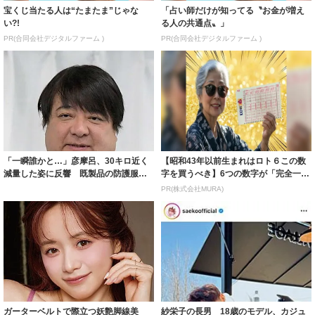
宝くじ当たる人は“たまたま”じゃな
「占い師だけが知ってる〝お金が増え
い?!
る人の共通点〟」
PR(合同会社デジタルファーム )
PR(合同会社デジタルファーム )
「一瞬誰かと…」彦摩呂、30キロ近く
【昭和43年以前生まれはロト６この数
減量した姿に反響 既製品の防護服が
字を買うべき】6つの数字が「完全一
着られると...
致」する方...
PR(株式会社MURA)
ガーターベルトで際立つ妖艶脚線美
紗栄子の長男 18歳のモデル、カジュ