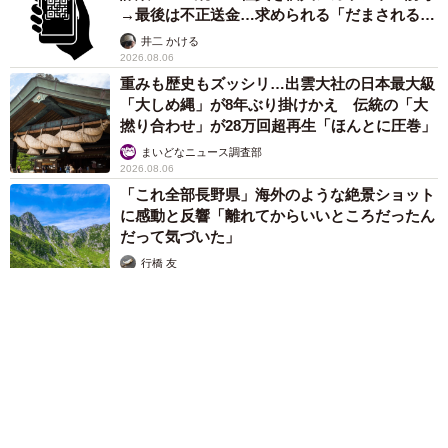
→最後は不正送金…求められる「だまされる前
提」の対策
井二 かける
2026.08.06
重みも歴史もズッシリ…出雲大社の日本最大級
「大しめ縄」が8年ぶり掛けかえ 伝統の「大
撚り合わせ」が28万回超再生「ほんとに圧巻」
まいどなニュース調査部
2026.08.06
「これ全部長野県」海外のような絶景ショット
に感動と反響「離れてからいいところだったん
だって気づいた」
行橋 友
2026.08.06