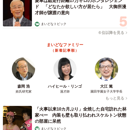
愛車は総走行距離17万キロのホンダレジェン
ド 「どなたか欲しい方が居たら」 大御所漫
才師が譲渡の意向
まいどなトピック
６位以降を見る
まいどなファミリー
（新着記事順）
森岡 浩
ハイヒール・リンゴ
大江 篤
姓氏研究家
漫才師
園田学園女子大学学長
もっと見る
「火事以来10カ月ぶり」全焼した自宅訪れた林
家ぺー 内装も壁も取り払われスケルトン状態
の部屋に呆然
まいどなトピック