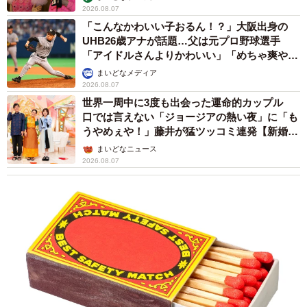
2026.08.07
「こんなかわいい子おるん！？」大阪出身の
UHB26歳アナが話題…父は元プロ野球選手
「アイドルさんよりかわいい」「めちゃ爽や
か」
まいどなメディア
2026.08.07
世界一周中に3度も出会った運命的カップル
口では言えない「ジョージアの熱い夜」に「も
うやめぇや！」藤井が猛ツッコミ連発【新婚さ
ん】
まいどなニュース
2026.08.07