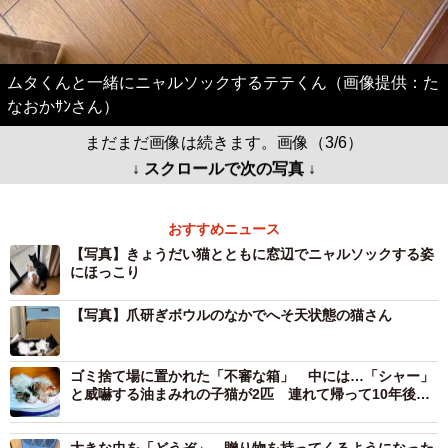
ムタくんと一緒にニャルソックするテテくん（画像提供：た
なおかｻﾝさん）
まだまだ画像は続きます。画像（3/6）
↓ スクロールで次の写真 ↓
おすすめニュース
【写真】きょうだい猫とともに窓辺でニャルソックする姿
にほっこり
【写真】爪研ぎボウルのなかでへそ天状態の猫さん
ゴミ捨て場に置かれた「不審な箱」 中には…「シャー」
と威嚇する油まみれの子猫が2匹 連れて帰って10年後、
家族を癒やす「甘えん坊」に