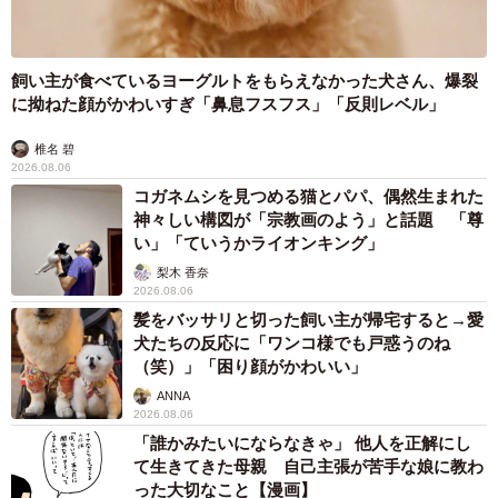
飼い主が食べているヨーグルトをもらえなかった犬さん、爆裂
に拗ねた顔がかわいすぎ「鼻息フスフス」「反則レベル」
椎名 碧
2026.08.06
コガネムシを見つめる猫とパパ、偶然生まれた
神々しい構図が「宗教画のよう」と話題 「尊
い」「ていうかライオンキング」
梨木 香奈
2026.08.06
髪をバッサリと切った飼い主が帰宅すると→愛
犬たちの反応に「ワンコ様でも戸惑うのね
（笑）」「困り顔がかわいい」
ANNA
2026.08.06
「誰かみたいにならなきゃ」 他人を正解にし
て生きてきた母親 自己主張が苦手な娘に教わ
った大切なこと【漫画】