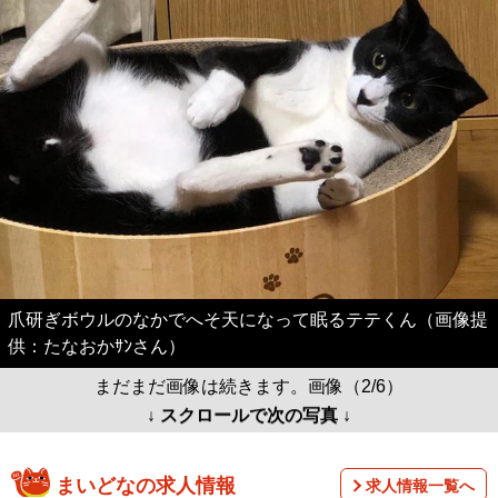
爪研ぎボウルのなかでへそ天になって眠るテテくん（画像提
供：たなおかｻﾝさん）
まだまだ画像は続きます。画像（2/6）
↓ スクロールで次の写真 ↓
まいどなの求人情報
求人情報一覧へ