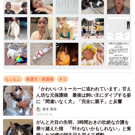
もふもふ
保護犬・保護猫
ネコ
「かわいいストーカーに追われています」甘え
ん坊な元保護猫 最後は飼い主にダイブする姿
に「間違いなく犬」「完全に親子」と反響
梨木 香奈
2026.08.06
がんと片目の失明、3時間おきの壮絶な介護を
乗り越えた猫 「叶わないかもしれない」と覚
悟した19歳の誕生日を迎えて感動