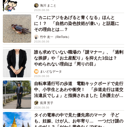
海川 まこと
2026.08.06
「カニにアジをあげると青くなる」ほんと
に！？ 「自然の染色技術が凄い」と話題に
その理由とは…？
竹中 友一（RinToris）
2026.08.06
誰も求めていない職場の「謎マナー」、「過剰
な挨拶」や「お土産配り」を抑えた1位は？
やめられない理由は「周りの目」
まいどなデータ
2026.08.06
自転車通行可の歩道 電動キックボードで走行
中、小学生とあわや衝突！ 「歩道走行は道交
法違反でしょ」と指摘されました【弁護士が解
説】
長澤 芳子
2026.08.06
タイの電車の中で見た優先席のマーク 子ど
も、妊娠、けが人、お年寄り… 一つだけ謎の
ものが！？「だから黄色なんですね」