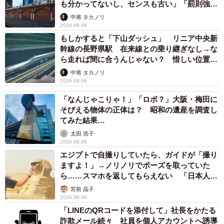
も分かってないし、センスも古い」「罰則強化
して」
中将 タカノリ
2026.08.06
もしかすると「下山ダッシュ」 リニア中央新
幹線の長野県駅 在来線との乗り継ぎなし→な
ら走れば間に合うんじゃない？ 惜しい位置関
係が反響
中将 タカノリ
2026.08.06
「なんじゃこりゃ！」「ロボ？」大阪・梅田に
そびえる物体の正体は？ 昭和の遺産を調査し
てみた結果…
太田 浩子
2026.08.06
エジプトで自撮りしていたら、ガイドが「撮り
ますよ！」→ノリノリでポーズを取っていた
ら……スマホを返してもらえない 「日本人は
カモ代表かも」「私は6時間で3万円払った」
宮前 晶子
2026.08.06
「LINEのQRコードを添付して」社長をかたる
詐欺メール続々 社員を個人アカウントへ誘導