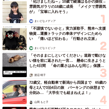
「化けましたね～」10歳で綾瀬はるかの娘役→
雰囲気ガラリの18歳に成長 「メイクで雰囲気
が」「宝塚に入れそう」
まいどなメディア
「不謹慎でないかと」実力派歌手、熊本へ支援
物資…運搬トラックの車体デザインにためら
い 「痛いほど伝わる」「行動され立派」
まいどなトピック
「そのままにしといてください」道路で動けな
い猫を前に返された一言… 懸命に生きようと
した4日間 「命の重さはみんな同じ」保護団
体代表の訴え
渡辺 晴子
72歳父、軽自動車で新潟から四国まで 65歳の
母と2人で3泊4日の旅 パーキングの休憩まで
分刻み… 「大学生でも組まねえよ！」
山岡 もと子