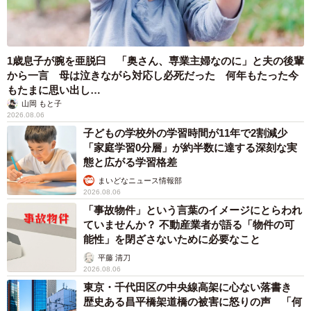
1歳息子が腕を亜脱臼 「奥さん、専業主婦なのに」と夫の後輩
から一言 母は泣きながら対応し必死だった 何年もたった今
もたまに思い出し…
山岡 もと子
2026.08.06
子どもの学校外の学習時間が11年で2割減少
「家庭学習0分層」が約半数に達する深刻な実
態と広がる学習格差
まいどなニュース情報部
2026.08.06
「事故物件」という言葉のイメージにとらわれ
ていませんか？ 不動産業者が語る「物件の可
能性」を閉ざさないために必要なこと
平藤 清刀
2026.08.06
東京・千代田区の中央線高架に心ない落書き
歴史ある昌平橋架道橋の被害に怒りの声 「何