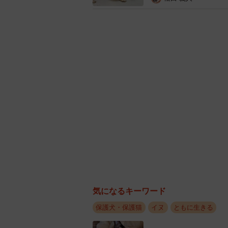
有主）の気が変わったり、話が通じ
これが一番厄介で、昨日と今日で主張
約束にこぎつけた数匹のスタンダー
しかし、Kさんの自宅は保護犬が複
も、どこもいっぱい。そこでKさん
にゃんレスキュー・はぴねす（以下
Kさんの思いを受けて福岡の保
保護団体の多くは「1匹でも多くの
護していることが多く、突然の保護
が声をかけたはぴねすの拠点は福岡
気になるキーワード
だしに来てくれるとも思えず、Kさ
保護犬・保護猫
イヌ
ともに生きる
いった場面でのアドバイスを求める