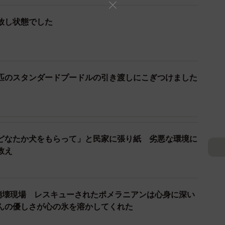
放し状態でした
匹のスタンダードプードルの引き渡しにこぎつけました
どなたか犬をもらって」と民家に張り紙 劣悪な環境に
救え
3/5
育崩壊現場 レスキューされたポメラニアンは心身に深い
ードプードルの引き渡しの約束にこぎつけました
んの優しさが心の氷を溶かしてくれた
体やボランティアからよく聞くのが、動物の飼い主（所