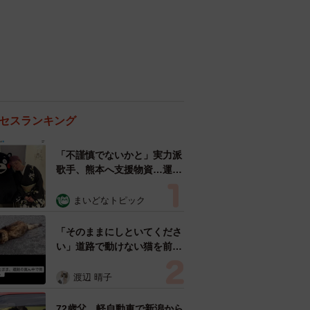
セスランキング
「不謹慎でないかと」実力派
歌手、熊本へ支援物資…運搬
トラックの車体デザインにた
めらい 「痛いほど伝わる」
まいどなトピック
「行動され立派」
「そのままにしといてくださ
い」道路で動けない猫を前に
返された一言… 懸命に生き
ようとした4日間 「命の重
渡辺 晴子
さはみんな同じ」保護団体代
表の訴え
72歳父、軽自動車で新潟から