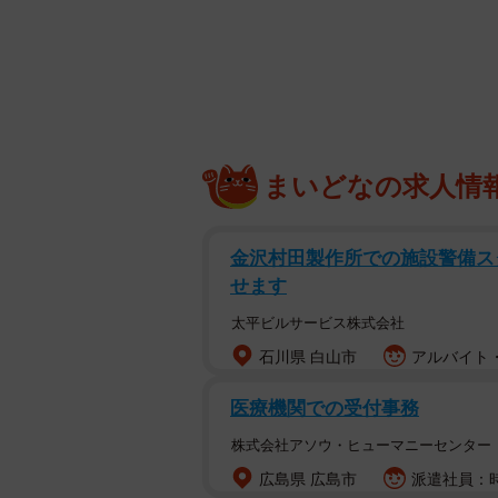
への管理が行き届くなり、ワンコも
は「このワンコたちは売り物だ」と
まいどなの求人情
金沢村田製作所での施設警備ス
せます
太平ビルサービス株式会社
石川県 白山市
アルバイト・
医療機関での受付事務
株式会社アソウ・ヒューマニーセンター
広島県 広島市
派遣社員：時