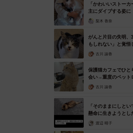
「かわいいストーカ
Kさんから「アドバイスが欲しい」
主にダイブする姿に
感銘。はぴねすのメンバーの2人は
梨木 香奈
挙げ、さらにはぴねすを介して、福
後日福岡から京都までクルマを走ら
がんと片目の失明、
もしれない」と覚悟
ワンコを、残暑厳しい時期に京都か
を綺麗にしてから移動できるよう、
古川 諭香
約束の時間に訪れるも、なんと
保護猫カフェでひと
会い→重度のペット
古川 諭香
「そのままにしとい
懸命に生きようとし
え
渡辺 晴子