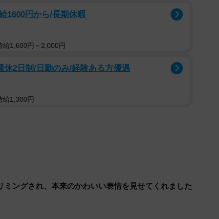
給1600円から/長期休暇
1,600円～2,000円
2/5
ちは売り物だ」として指導や引き渡し拒み続けていました
/週休2日制/日勤のみ/経験ある方優遇
気がわり・話の通じなさ」
給1,300円
ィア活動を行うKさん。Kさんは「この現状からワンコ
くブリーダーに交渉。1匹ずつ保護することに成功。
スタンダードプードルを引き渡す」という約束にも取り付
リミングされ、本来のかわいい表情を見せてくれました