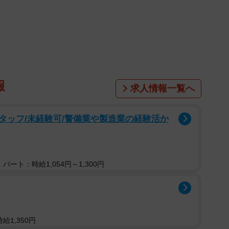
売れ残り、犬たちは野放し状態に。それでもブリーダー
して、保健所の指導や介入を拒み続けました。
報
求人情報一覧へ
タッフ/未経験可/警備業や製造業の経験活か
パート：時給1,054円～1,300円
給1,350円