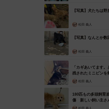
【写真】犬たちは野
松田 義人
【写真】なんとか数
松田 義人
「カギあいてます。
残されたミニピンを
松田 義人
180匹もの多頭飼
なんとか数匹のスタンダ
傷 新しい飼い主さ
多頭飼育崩壊に介入を目指す保護団
松田 義人