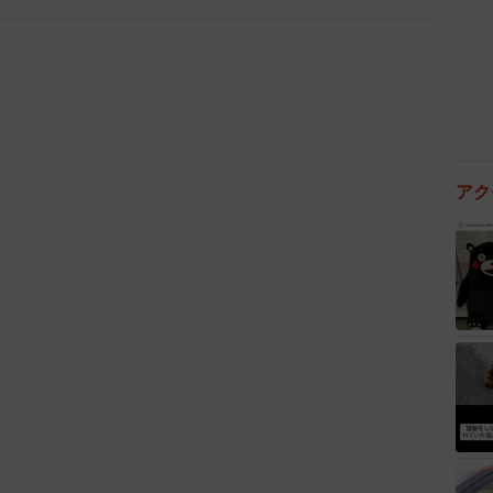
なかったりする点です。
を180度変える飼い主も多く、Kさんも「引き渡す」
ドプードルを急いで保護する必要がありました。
数いてキャパオーバー。ボランティア仲間に声をかける
アク
の頭に浮かんだのが、福岡のボランティアチーム「わん
、はぴねす）」でした。
護チームが立ち上がる
命を救いたい」として、常にキャパいっぱいに犬猫を保
依頼には応じられないことも珍しくありません。Kさん
。数匹のスタンダードプードルを福岡から京都まで引き
んはこの時点では保護の相談ではなく、あくまでもこう
つもりでした。