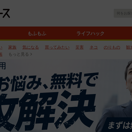
もふもふ
ライフハック
い
家族
気になる
買ってみたい
災害
ネコ
のりもの
観
画
もっと見る