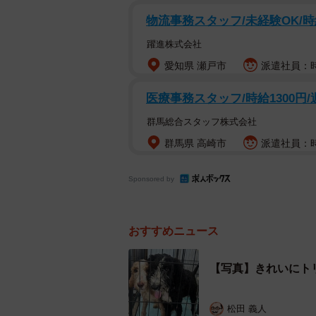
物流事務スタッフ/未経験OK/時
躍進株式会社
愛知県 瀬戸市
派遣社員：時給
当初、ブリーダーは「このワンコた
医療事務スタッフ/時給1300円
群馬総合スタッフ株式会社
多頭飼育崩壊現場の主に多い「
群馬県 高崎市
派遣社員：時
立ち上がったのが関西圏でボランテ
たちを解放してあげたい」と根気強
Sponsored by
2024年夏、ブリーダーに「数匹の
けました。
おすすめニュース
【写真】きれいにト
松田 義人