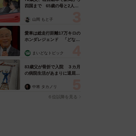
四国まで 65歳の母と2人で
3泊4日の旅 パーキングの休
憩まで分刻み… 「大学生で
山岡 もと子
も組まねえよ！」
愛車は総走行距離17万キロの
ホンダレジェンド 「どなた
か欲しい方が居たら」 大御
所漫才師が譲渡の意向
まいどなトピック
83歳父が骨折で入院 ３カ月
の病院生活があまりに退屈で
「画用紙と色鉛筆持ってこ
い！」→スケッチブックを見
中将 タカノリ
た家族が仰天「これ、売れま
６位以降を見る
すよ…」