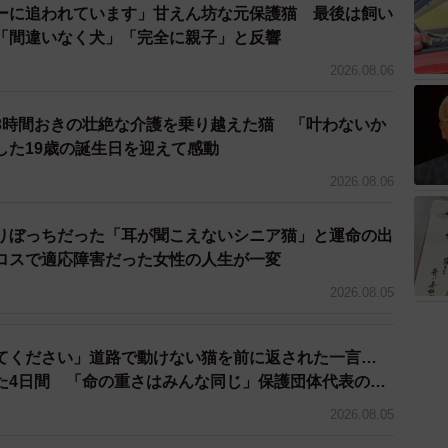
ーに追われています」甘えん坊な元保護猫 最後は飼い
と連絡を受けたはぴねすでしたが、Kさんの熱い思いに
「間違いなく犬」「完全に親子」と反響
「なんとかキャパを確保し、2匹の保護に向かう」と手を
2026.08.06
岡エリアでさらに1匹の引き受け先も決まりました。
せることにしましたが、糞尿まみれの3匹のボロボロの
3時間おきの壮絶な介護を乗り越えた猫 「叶わないか
した19歳の誕生日を迎えて感動
ら福岡まで連れて帰るのはあまりに過酷。一旦3匹の体
京都での念入りな段取りも行いました。
2026.08.06
ブリーダー主が不在…
りぼっちだった「耳が聞こえないシニア猫」と運命の出
ロスで適応障害だった女性の人生が一変
2026.08.05
てください」道路で動けない猫を前に返された一言…
た4日間 「命の重さはみんな同じ」保護団体代表の訴
2026.08.05