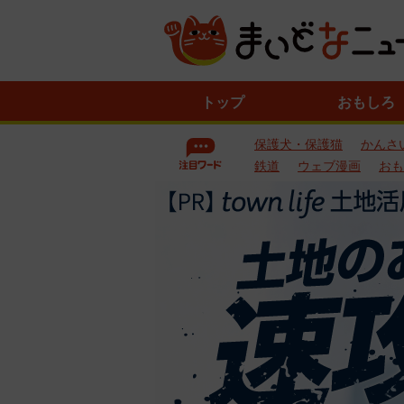
ニ
トップ
おもしろ
ュ
ー
保護犬・保護猫
かんさ
ス
一
鉄道
ウェブ漫画
おも
覧