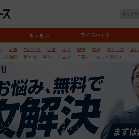
もふもふ
ライフハック
い
家族
気になる
災害
ネコ
観光
夫婦
のりもの
思い
しろ動画
街ネタ
事件
アニメ
子育て
もっと見る