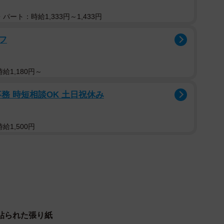
パート：時給1,333円～1,433円
フ
給1,180円～
務 時短相談OK 土日祝休み
給1,500円
2/6
民家の内部の様子
うと、無人の民家にミニチュア・ピンシャー（以下、ミ
ていました。何匹がここにいるのか、エサは与えられて
に通報したところ、この家の親戚に連絡をしてくれたも
貼られた張り紙
せん」という返答でした。