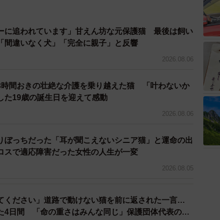
3/6
ーに追われています」甘えん坊な元保護猫 最後は飼い
うミニピンたちを無事全匹保護！
「間違いなく犬」「完全に親子」と反響
2桁じゃなくて良かった」と思いつつ、悩ましい問題があ
2026.08.06
団体や個人ボランティアはどこもキャパシティがギリギ
3時間おきの壮絶な介護を乗り越えた猫 「叶わないか
余裕がない状態でした。また、動物愛護センターにはこ
した19歳の誕生日を迎えて感動
ニピンが収容されており、このワンコもなんとかして保
2026.08.06
えました。しかし、後日SNSでこの話が拡散。ほどなく
りぼっちだった「耳が聞こえないシニア猫」と運命の出
ロスで適応障害だった女性の人生が一変
とになりました。
2026.08.05
をはぴねすが保護
てください」道路で動けない猫を前に返された一言…
た4日間 「命の重さはみんな同じ」保護団体代表の訴