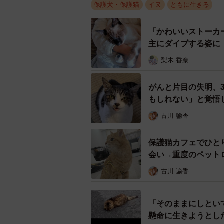
保護犬・保護猫
イヌ
ともに生きる
「かわいいストーカ
逃げまど
主にダイブする姿に
保護した数は8匹に上りました。「
梨木 香奈
りました。この時期、参加した保護
がんと片目の失明、
リ。保護はできたものの世話をする
もしれない」と覚悟
の民家から逃げ出したとおぼしきミ
護しなくてはなりません。
古川 諭香
参加した保護チームの誰もが頭を抱
保護猫カフェでひと
会い→重度のペット
して全てのワンコに保護主がつくこ
古川 諭香
ハゲハゲ皮膚のメスのミニピン
「そのままにしとい
懸命に生きようとし