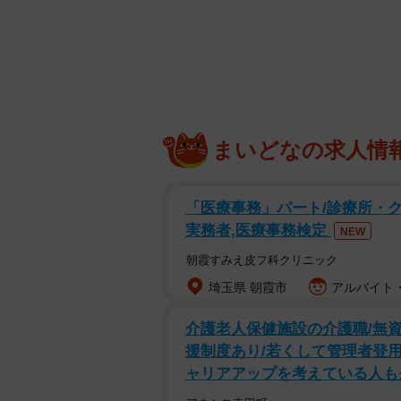
2024年2月、九州のとあるエリア
のでした。
「母がたおれたため実家にいかない
か犬をもらって下さい。もしくはほ
まいどなの求人情
部屋の中で数匹が過ごしていた
「医療事務」パート/診療所・ク
実務者,医療事務検定
NEW
朝霞すみえ皮フ科クリニック
埼玉県 朝霞市
アルバイト・
介護老人保健施設の介護職/無
援制度あり/若くして管理者登
ャリアアップを考えている人も