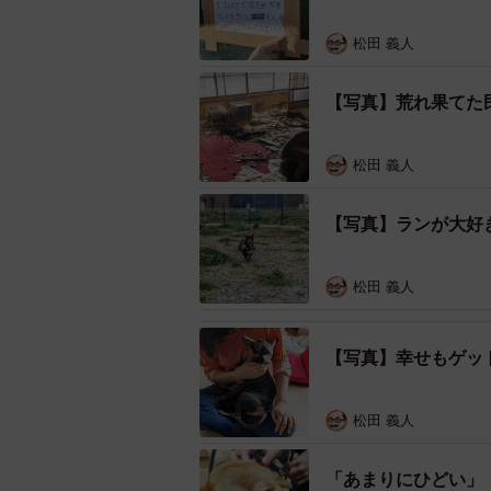
複数の団体・個人が連携し民家
松田 義人
ワンコたちが心配なこの人自身には
【写真】荒れ果てた
そこで九州エリアの保護ボランティ
ィアが連携。多頭飼育崩壊が生じて
松田 義人
このうちの1つが福岡県のチーム、わ
【写真】ランが大好
携する預かりボランティアさんが参
松田 義人
SNS効果で全匹の保護先が見
「この家、いつまで人が住んでいた
【写真】幸せもゲッ
部屋中は荒れ果てていました。ゴミ
を失いましたが、優先すべきはワン
松田 義人
「あまりにひどい」