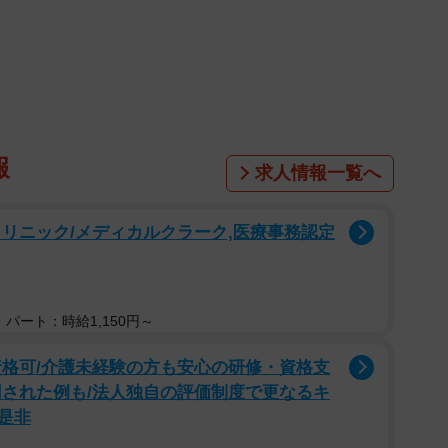
の民家の壁に紙が張り出されました。その内容は以下のも
といけないので 家のカギはあいてますので どなた
ごしてもらって下さい！！」（原文ママ）
報
求人情報一覧へ
リニック/メディカルクラーク,医療事務認定
パート：時給1,150円～
資格可/介護未経験の方も安心の研修・資格支
用された例も/法人独自の評価制度で更なるキ
是非