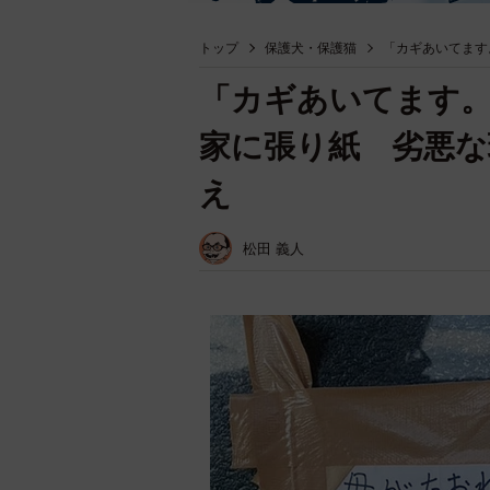
トップ
保護犬・保護猫
「カギあいてます
「カギあいてます
家に張り紙 劣悪な
え
松田 義人