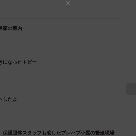
から救い出すことに
犬を保護した経験がなく、どうすべきかわかりません。
民家の室内
アに相談し、これをきっかけに保護団体や個人ボランテ
いるとみられる現場で保護に挑みました。
んにゃんレスキュー はぴねす（以下、はぴねす）。提
きになったトビー
加し民家へ急ぎました。
つかった
のか」
トしたよ
が散乱しており、あちこちにワンコたちの糞尿も。言葉
コたちの保護です。
 保護団体スタッフも涙したプレハブ小屋の繁殖現場