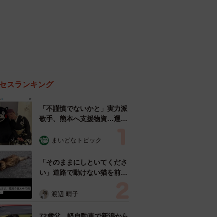
セスランキング
「不謹慎でないかと」実力派
歌手、熊本へ支援物資…運搬
トラックの車体デザインにた
めらい 「痛いほど伝わる」
まいどなトピック
「行動され立派」
「そのままにしといてくださ
い」道路で動けない猫を前に
返された一言… 懸命に生き
ようとした4日間 「命の重
渡辺 晴子
さはみんな同じ」保護団体代
表の訴え
72歳父、軽自動車で新潟から