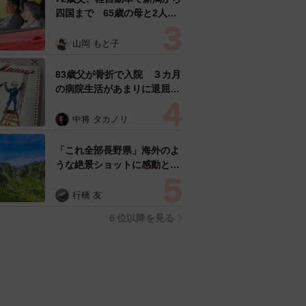
四国まで 65歳の母と2人で
3泊4日の旅 パーキングの休
憩まで分刻み… 「大学生で
山岡 もと子
も組まねえよ！」
83歳父が骨折で入院 ３カ月
の病院生活があまりに退屈で
「画用紙と色鉛筆持ってこ
い！」→スケッチブックを見
中将 タカノリ
た家族が仰天「これ、売れま
すよ…」
「これ全部長野県」海外のよ
うな絶景ショットに感動と反
響「離れてからいいところだ
ったんだって気づいた」
行橋 友
６位以降を見る