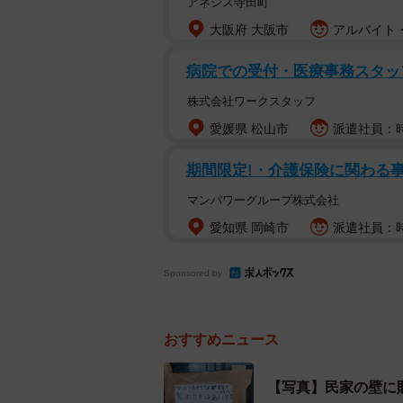
アネシス寺田町
大阪府 大阪市
アルバイト・
病院での受付・医療事務スタッ
株式会社ワークスタッフ
愛媛県 松山市
派遣社員：時
期間限定!・介護保険に関わる事
マンパワーグループ株式会社
愛知県 岡崎市
派遣社員：時
Sponsored by
通りがかった人が中の様子をうかが
おすすめニュース
ニピン）のワンコたちが取り残され
いるのか、全くわかりません。警察
【写真】民家の壁に
のの、「犬を引き取ることはできま