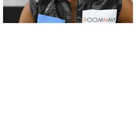
大河出演の39歳俳優 真夏の海で赤銅色の肉体美を連投 「バ
ッキバキだな」「ばり渋いです」
まいどなトピック
2026.08.06
「人生こそがバラエティー」 マレーシア移住
を報告した菊地亜美 子どもの教育考え「小学
校へ入学するこのタイミングで挑戦」
まいどなトピック
2026.08.06
京都駅をぶらぶら→ホームの隅に何やら「ドロ
ン」のポーズをする忍者 この暑い中いったい