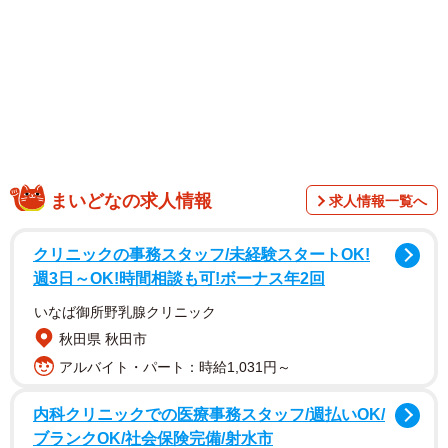
「レジ前に置きっぱなしにして帰る老夫婦を見た」「バス
停などの外に置きっぱなしで戻さない客もいる」「カート
を置きっぱなしにするヤツは出禁にしてくれ」「駐車場に
置きっぱなしにするような人は大嫌い」など。
まいどなの求人情報
求人情報一覧へ
クリニックの事務スタッフ/未経験スタートOK!
週3日～OK!時間相談も可!ボーナス年2回
いなば御所野乳腺クリニック
秋田県 秋田市
アルバイト・パート：時給1,031円～
内科クリニックでの医療事務スタッフ/週払いOK/
中には代わりに戻してあげたという人も。「自分がカー
ブランクOK/社会保険完備/射水市