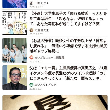
ごい」
山岡 もと子
2026.08.07
【漫画】大学生息子の「頼れる彼氏」っぷりを
見て母は絶句 「起きなよ、遅刻するよ」っ
て…あなた毎朝私が起こしてますけど？笑
松波 穂乃圭
2026.08.07
【お盆の帰省】既婚女性の半数以上が「日常よ
り疲れる」 気遣いや準備で深まる夫婦の温度
感ギャップ鮮明に
まいどなニュース情報部
2026.08.07
父は「エミー賞」主演男優賞の真田広之 31歳
イケメン俳優が長髪ヒゲのワイルド近影「ガチ
ヒロさんそっくり」「新たな一面もステキ」
まいどなトピック
2026.08.07