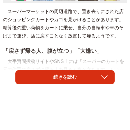
スーパーマーケットの周辺道路で、置き去りにされた店
のショッピングカートやカゴを見かけることがあります。
精算後の重い荷物をカートに乗せ、自分の自転車や車のそ
ばまで運び、店に戻すことなく放置して帰るようです。
「戻さず帰る人、腹が立つ」「大嫌い」
大手質問投稿サイトやSNS上には「スーパーのカートを
元の位置に戻さずに帰る人を見ると腹が立ちます」という
続きを読む
声が多数あり、マナーが悪い、自分さえよければという人
ばかり、片付ける人の身になって考えられないのかーー
等、怒り、呆れる声があふれています。
怒る人たちからは、「駐車場にわざわざカート置き場が
あるのに、置きっぱなしにするのやめて」「マナーが悪
い」「危ない」「車に当たって傷ついたらどうするんだ」