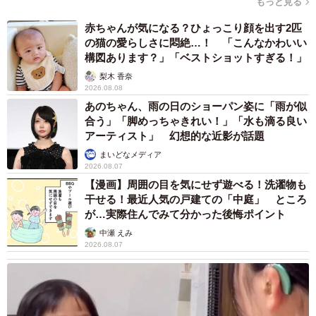
もっと見る
赤ちゃんが気になる？ひょっこり顔を出す2匹
の猫の愛らしさに悶絶…！ 「こんなかわいい
構図あります？」「ベストショットすぎる！」
梨木 香奈
2026.08.08
あのちゃん、雨の日のショーパン姿に「雨が似
合う」「脚めっちゃきれい！」「水も滴る良い
アーティスト」 幻想的な近影が話題
まいどなメディア
2026.08.07
【漫画】周囲の目を気にせず遊べる！洗濯物も
干せる！最近人気の戸建ての「中庭」 ところ
が…実際住んでみて分かった後悔ポイント
中瀬 えみ
2026.08.07