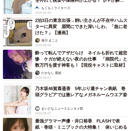
を外れて税金や保険料が上がる？【FPが解
説】
もくもくライターズ
2026.08.08
2泊3日の東京出張→飼い主さんが不在中ハムス
ターに異変 眉間にできた深いしわ、「急に老
けた？」【漫画】
海川 まこと
2026.08.08
酔って転んでアザだらけ ネイルも折れて超悲
惨 ケガが絶えない夜のお仕事 「病院代」と
数万円を渡す神客も！【現役キャストに取材】
たかなし 亜妖
2026.08.07
乃木坂46賀喜遥香 5年ぶり週チャン表紙 巻
頭グラビアでは激レアなメガネルームウエア姿
まいどなニュースエンタメ部
2026.08.07
最強グラマー声優・井口裕香 FLASHで表
紙・巻頭・ミニブックの大特集！ 体いじめる