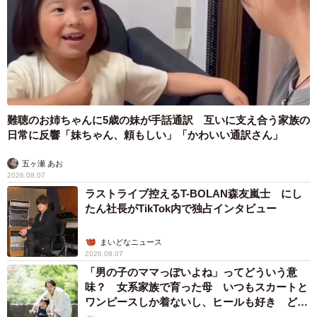
難聴のお姉ちゃんに5歳の妹が手話通訳 互いに支え合う家族の
日常に反響「妹ちゃん、頼もしい」「かわいい通訳さん」
五ヶ瀬 あお
2026.08.07
ラストライブ控えるT-BOLAN森友嵐士 にし
たん社長がTikTok内で独占インタビュー
まいどなニュース
2026.08.07
「男の子のママっぽいよね」ってどういう意
味？ 女系家族で育った母 いつもスカートと
ワンピースしか着ないし、ヒールも好き どの
へんが…