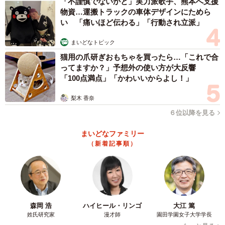
「不謹慎でないかと」実力派歌手、熊本へ支援
物資…運搬トラックの車体デザインにためら
い 「痛いほど伝わる」「行動され立派」
まいどなトピック
猫用の爪研ぎおもちゃを買ったら…「これで合
ってますか？」予想外の使い方が大反響
「100点満点」「かわいいからよし！」
梨木 香奈
６位以降を見る
まいどなファミリー
（新着記事順）
森岡 浩
ハイヒール・リンゴ
大江 篤
姓氏研究家
漫才師
園田学園女子大学学長