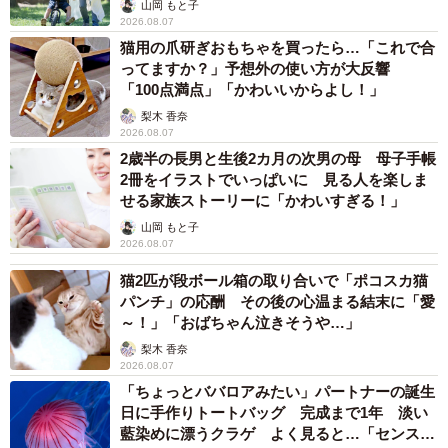
山岡 もと子
2026.08.07
猫用の爪研ぎおもちゃを買ったら…「これで合
ってますか？」予想外の使い方が大反響
「100点満点」「かわいいからよし！」
梨木 香奈
2026.08.07
2歳半の長男と生後2カ月の次男の母 母子手帳
2冊をイラストでいっぱいに 見る人を楽しま
せる家族ストーリーに「かわいすぎる！」
山岡 もと子
2026.08.07
猫2匹が段ボール箱の取り合いで「ポコスカ猫
パンチ」の応酬 その後の心温まる結末に「愛
～！」「おばちゃん泣きそうや…」
梨木 香奈
2026.08.07
「ちょっとババロアみたい」パートナーの誕生
日に手作りトートバッグ 完成まで1年 淡い
藍染めに漂うクラゲ よく見ると…「センスす