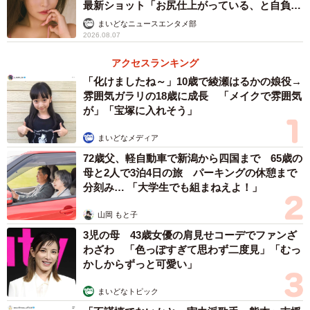
最新ショット「お尻仕上がっている、と自負し
ています」「いくつになっても理想の身体でい
まいどなニュースエンタメ部
たい」
2026.08.07
アクセスランキング
「化けましたね～」10歳で綾瀬はるかの娘役→
雰囲気ガラリの18歳に成長 「メイクで雰囲気
が」「宝塚に入れそう」
まいどなメディア
72歳父、軽自動車で新潟から四国まで 65歳の
母と2人で3泊4日の旅 パーキングの休憩まで
分刻み… 「大学生でも組まねえよ！」
山岡 もと子
3児の母 43歳女優の肩見せコーデでファンざ
わざわ 「色っぽすぎて思わず二度見」「むっ
かしからずっと可愛い」
まいどなトピック