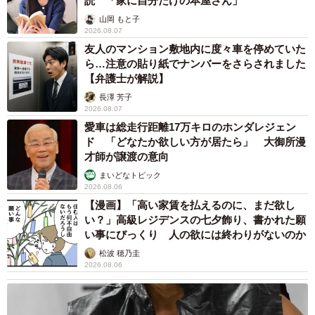
読 「家に自分だけの本屋さん」
山岡 もと子
2026.08.07
友人のマンション敷地内に度々車を停めていた
ら…注意の貼り紙でナンバーをさらされました
【弁護士が解説】
長澤 芳子
2026.08.07
愛車は総走行距離17万キロのホンダレジェン
ド 「どなたか欲しい方が居たら」 大御所漫
才師が譲渡の意向
まいどなトピック
2026.08.06
【漫画】「高い家賃を払えるのに、まだ欲し
い？」高級レジデンスの七夕飾り、書かれた願
い事にびっくり 人の欲には終わりがないのか
松波 穂乃圭
2026.08.06