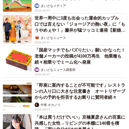
か」
まいどなメディア
2026.08.07
世界一周中に3度も出会った運命的カップル
口では言えない「ジョージアの熱い夜」に「も
うやめぇや！」藤井が猛ツッコミ連発【新婚さ
ん】
まいどなニュース
2026.08.07
「国産マッチでもバズりたい」願いかなった！
老舗メーカーの投稿が4100万再生 他業種も
続々相乗りでミーム化へ発展
まいどなニュース調査部
2026.08.07
「即座に案内することが不可能です」レストラ
ンの入り口に大きな注意書き オートリザーブ
からの予約を拒否するお断りに賛同者続々
中将 タカノリ
2026.08.07
「本は買うだけでいい」京極夏彦さんの言葉に
共感した女性→リビングの本棚に140冊を積