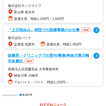
ト置き場に戻しに行くついでに置きっぱなしのカートも一
株式会社サンクライフ
緒に戻す」「店員さんが回収するとは思うが代わりに片付
富山県 射水市
けてあげた」など。
派遣社員：時給1,200円～1,500円
コインリターン式のカートも
「土日祝休み」病院での医療事務のお仕事
NEW
ショッピングカートのメーカーからは、盗難防止や回収
株式会社パソナ
率アップをうたったコインリターン式の物が発売されてい
北海道 恵庭市
派遣社員：時給1,350円
ます。
診療所・クリニックでの受付/事務/神奈川県川崎
ディスカウントスーパーマーケットのオーケーでは、多
市多摩区
NEW
くの店で100円硬貨預託式のカートを採用。導入理由は「使
医療法人社団慶晃会 大串整形外科
用済みカートの放置防止のため」（公式サイトから）。利
神奈川県 川崎市
用時に100円硬貨を入れると鍵が外れ、使用後に所定の場所
アルバイト・パート：時給1,225円～
に戻して鍵を差し込むと、100円が返却される仕組みです。
Sponsored by
スーパーマーケットのロピアでは2010年代前半頃から導
おすすめニュース
入。カート回収にかかる人件費が削減でき、その分を商品