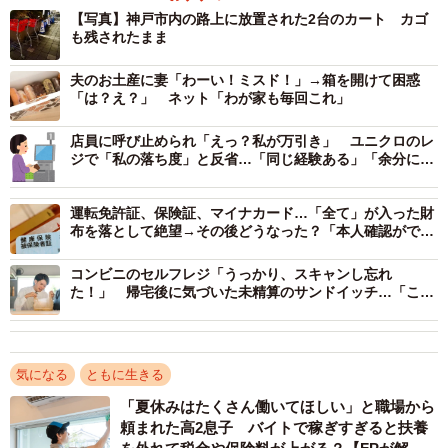
【写真】神戸市内の路上に放置された2台のカート カゴ
に還元できるようになったそうです。
も残されたまま
夫のお土産に妻「わーい！ミスド！」→箱を開けて困惑
「は？え？」 ネット「わが家も毎回これ」
店員に呼び止められ「えっ？私が万引き」 ユニクロのレ
ジで「私の落ち度」と反省…「同じ経験ある」「余分に計
算されたことも」
運転免許証、保険証、マイナカード…「全て」が入った財
布を落として絶望→その後どうなった？「本人確認ができ
るものがないじゃないか！」
コンビニのセルフレジ「うっかり、スキャンし忘れ
た！」 帰宅後に気づいた未精算のサンドイッチ…「これ
って万引き？」【弁護士が解説】
気になる
ともに生きる
「夏休みはたくさん働いてほしい」と職場から
頼まれた高2息子 バイトで稼ぎすぎると扶養