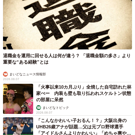
退職金を運用に回せる人は何が違う？ 「退職金額の多さ」より
重要な“ある経験”とは
まいどなニュース情報部
2026.08.07
「火事以来10カ月ぶり」全焼した自宅訪れた林
家ぺー 内装も壁も取り払われスケルトン状態
の部屋に呆然
まいどなトピック
2026.08.07
「こんなかわいい子おるん！？」大阪出身の
UHB26歳アナが話題…父は元プロ野球選手
「アイドルさんよりかわいい」「めちゃ爽や