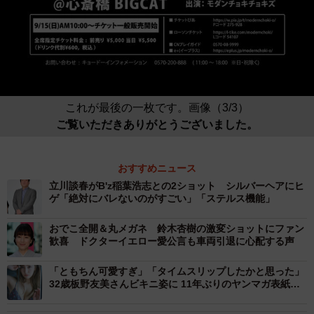
これが最後の一枚です。画像（3/3）
ご覧いただきありがとうございました。
おすすめニュース
立川談春がB'z稲葉浩志との2ショット シルバーヘアにヒ
ゲ「絶対にバレないのがすごい」「ステルス機能」
おでこ全開＆丸メガネ 鈴木杏樹の激変ショットにファン
歓喜 ドクターイエロー愛公言も車両引退に心配する声
「ともちん可愛すぎ」「タイムスリップしたかと思った」
32歳板野友美さんビキニ姿に 11年ぶりのヤンマガ表紙＆
グラビアに大反響