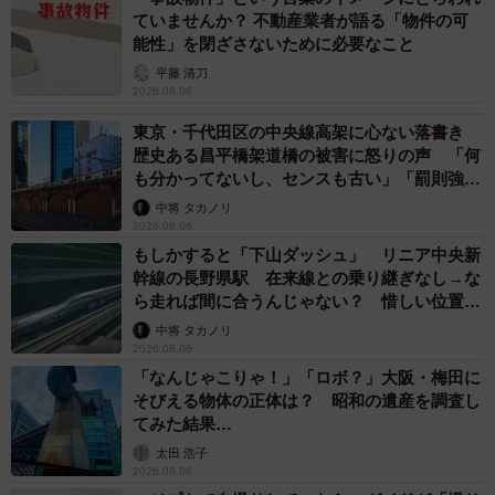
ていませんか？ 不動産業者が語る「物件の可
能性」を閉ざさないために必要なこと
平藤 清刀
2026.08.06
東京・千代田区の中央線高架に心ない落書き
歴史ある昌平橋架道橋の被害に怒りの声 「何
も分かってないし、センスも古い」「罰則強化
して」
中将 タカノリ
2026.08.06
もしかすると「下山ダッシュ」 リニア中央新
幹線の長野県駅 在来線との乗り継ぎなし→な
ら走れば間に合うんじゃない？ 惜しい位置関
係が反響
中将 タカノリ
2026.08.06
「なんじゃこりゃ！」「ロボ？」大阪・梅田に
そびえる物体の正体は？ 昭和の遺産を調査し
てみた結果…
太田 浩子
2026.08.06