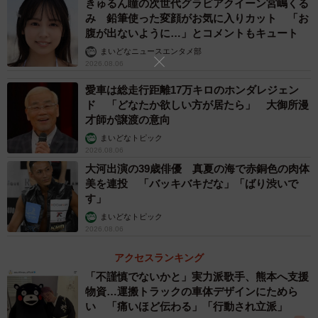
きゅるん瞳の次世代グラビアクイーン宮嶋くる
み 鉛筆使った変顔がお気に入りカット 「お
腹が出ないように…」とコメントもキュート
まいどなニュースエンタメ部
2026.08.06
愛車は総走行距離17万キロのホンダレジェン
ド 「どなたか欲しい方が居たら」 大御所漫
才師が譲渡の意向
まいどなトピック
2026.08.06
大河出演の39歳俳優 真夏の海で赤銅色の肉体
美を連投 「バッキバキだな」「ばり渋いで
す」
まいどなトピック
2026.08.06
アクセスランキング
「不謹慎でないかと」実力派歌手、熊本へ支援
物資…運搬トラックの車体デザインにためら
い 「痛いほど伝わる」「行動され立派」