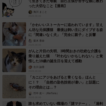
て生きてきた母親 自己主張が苦手な娘に教わ
った大切なこと【漫画】
海川 まこと
2026.08.06
「かわいいストーカーに追われています」甘え
ん坊な元保護猫 最後は飼い主にダイブする姿
に「間違いなく犬」「完全に親子」と反響
梨木 香奈
2026.08.06
がんと片目の失明、3時間おきの壮絶な介護を
乗り越えた猫 「叶わないかもしれない」と覚
悟した19歳の誕生日を迎えて感動
古川 諭香
2026.08.06
「カニにアジをあげると青くなる」ほんと
に！？ 「自然の染色技術が凄い」と話題に
その理由とは…？
竹中 友一（RinToris）
2026.08.06
誰も求めていない職場の「謎マナー」、「過剰