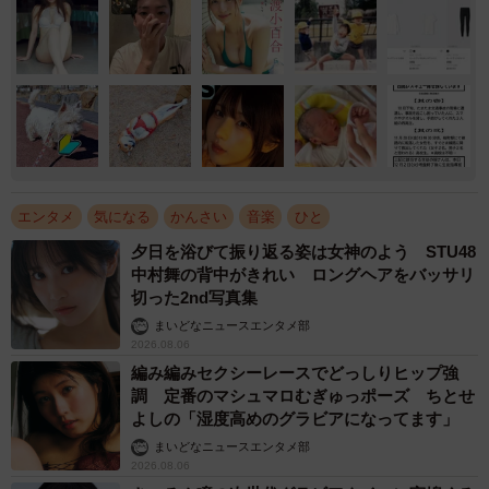
エンタメ
気になる
かんさい
音楽
ひと
夕日を浴びて振り返る姿は女神のよう STU48
中村舞の背中がきれい ロングヘアをバッサリ
切った2nd写真集
まいどなニュースエンタメ部
2026.08.06
編み編みセクシーレースでどっしりヒップ強
調 定番のマシュマロむぎゅっポーズ ちとせ
よしの「湿度高めのグラビアになってます」
まいどなニュースエンタメ部
2026.08.06