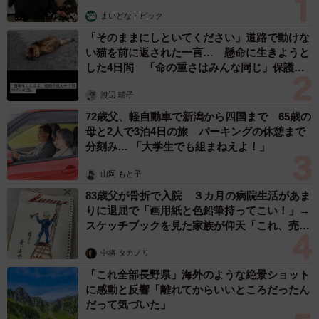
まいどなトピック
「そのままにしといてください」道路で動けな
い猫を前に返された一言… 懸命に生きようと
した4日間 「命の重さはみんな同じ」保護団
体代表の訴え
渡辺 晴子
72歳父、軽自動車で新潟から四国まで 65歳の
母と2人で3泊4日の旅 パーキングの休憩まで
分刻み… 「大学生でも組まねえよ！」
山岡 もと子
83歳父が骨折で入院 ３カ月の病院生活があま
りに退屈で「画用紙と色鉛筆持ってこい！」→
スケッチブックを見た家族が仰天「これ、売れ
ますよ…」
中将 タカノリ
「これ全部長野県」海外のような絶景ショット
に感動と反響「離れてからいいところだったん
だって気づいた」