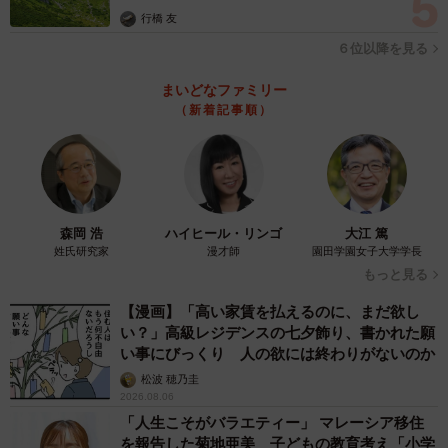
行橋 友
６位以降を見る
まいどなファミリー
（新着記事順）
森岡 浩
ハイヒール・リンゴ
大江 篤
姓氏研究家
漫才師
園田学園女子大学学長
もっと見る
【漫画】「高い家賃を払えるのに、まだ欲し
い？」高級レジデンスの七夕飾り、書かれた願
い事にびっくり 人の欲には終わりがないのか
松波 穂乃圭
2026.08.06
「人生こそがバラエティー」 マレーシア移住
を報告した菊地亜美 子どもの教育考え「小学