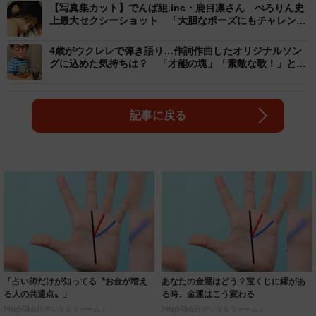
【写真集カット】でんぱ組.inc・鹿目凛さん ぺろりん史
上最大セクシーショット 「大胆なポーズにもチャレンジ
しました」
4歳がウクレレで弾き語り…作詞作曲したオリジナルソン
グに込めた気持ちは？ 「才能の塊」「素敵な歌！」と
129万回再生
記事に戻る
「占い師だけが知ってる〝お金が増え
あなたの金運はどう？宝くじに縁があ
る人の共通点〟」
る時、金運はこう変わる
PR(合同会社デジタルファーム )
PR(合同会社デジタルファーム )