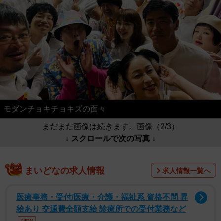
モダンチョキチョキズの面々
まだまだ画像は続きます。画像（2/3）
↓ スクロールで次の写真 ↓
まいどなの求人情報
求人情報一覧へ
医療事務・受付/医療・介護・福祉系 資格不問 昇
給あり 交通費全額支給 診療所での受付業務など
NEW