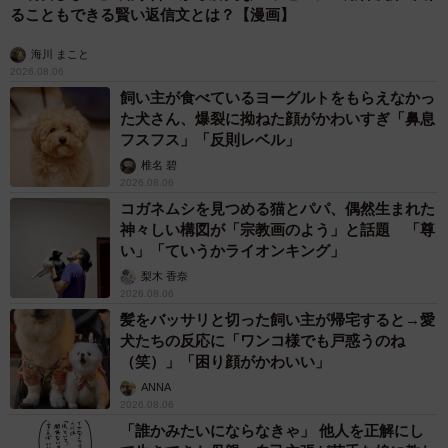
ることもできる賢い返信文とは？【漫画】
海川 まこと
2026.08.06
飼い主が食べているヨーグルトをもらえなかっ
た犬さん、爆裂に拗ねた顔がかわいすぎ「鼻息
フスフス」「反則レベル」
椎名 碧
2026.08.06
コガネムシを見つめる猫とパパ、偶然生まれた
神々しい構図が「宗教画のよう」と話題 「尊
い」「ていうかライオンキング」
梨木 香奈
2026.08.06
髪をバッサリと切った飼い主が帰宅すると→愛
犬たちの反応に「ワンコ様でも戸惑うのね
（笑）」「困り顔がかわいい」
ANNA
2026.08.06
「誰かみたいにならなきゃ」 他人を正解にし