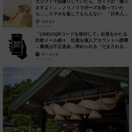
エジプトで自撮りしていたら、ガイドが「撮り
ますよ！」→ノリノリでポーズを取っていた
ら……スマホを返してもらえない 「日本人は
カモ代表かも」「私は6時間で3万円払った」
宮前 晶子
2026.08.06
「LINEのQRコードを添付して」社長をかたる
詐欺メール続々 社員を個人アカウントへ誘導
→最後は不正送金…求められる「だまされる前
提」の対策
井二 かける
2026.08.06