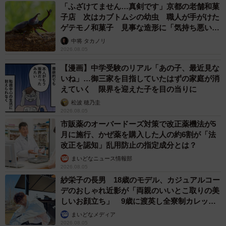
「ふざけてません…真剣です」京都の老舗和菓
子店 次はカブトムシの幼虫 職人が手がけた
ゲテモノ和菓子 見事な造形に「気持ち悪いく
らいリアル」
中将 タカノリ
2026.08.05
【漫画】中学受験のリアル「あの子、最近見な
いね」…御三家を目指していたはずの家庭が消
えていく 限界を迎えた子を目の当りに
松波 穂乃圭
2026.08.05
市販薬のオーバードーズ対策で改正薬機法が5
月に施行、かぜ薬を購入した人の約6割が「法
改正を認知」乱用防止の指定成分とは？
まいどなニュース情報部
2026.08.05
紗栄子の長男 18歳のモデル、カジュアルコー
デのおしゃれ近影が「両親のいいとこ取りの美
しいお顔立ち」 9歳に渡英し全寮制カレッジ
で学ぶ
まいどなメディア
2026.08.05