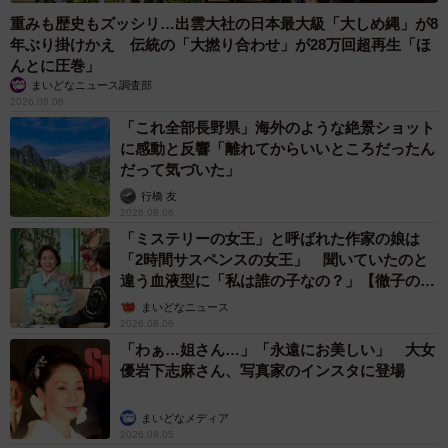
重みも歴史もズッシリ…出雲大社の日本最大級「大しめ縄」が8
年ぶり掛けかえ 伝統の「大撚り合わせ」が28万回超再生「ほ
んとに圧巻」
まいどなニュース調査部
2026.08.06
「これ全部長野県」海外のような絶景ショット
に感動と反響「離れてからいいところだったん
だって気づいた」
行橋 友
2026.08.06
「ミステリーの女王」と呼ばれた作家の娘は
「2時間サスペンスの女王」 聞いていたのと
違う血液型に「私は誰の子なの？」【徹子の部
屋】
まいどなニュース
2026.08.06
「わぁ…姐さん…」「永遠にお美しい」 大女
優岩下志麻さん、写真家のインスタに登場
まいどなメディア
2026.08.05