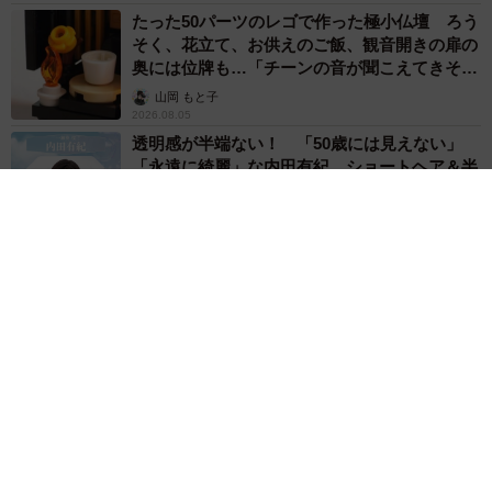
たった50パーツのレゴで作った極小仏壇 ろう
そく、花立て、お供えのご飯、観音開きの扉の
奥には位牌も…「チーンの音が聞こえてきそ
う」
山岡 もと子
2026.08.05
透明感が半端ない！ 「50歳には見えない」
「永遠に綺麗」な内田有紀 ショートヘア＆半
袖白シャツの最強夏コーデ
まいどなメディア
2026.08.05