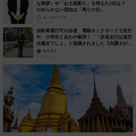
な挨拶」や「お土産配り」を抑えた1位は？
やめられない理由は「周りの目」
まいどなデータ
2026.08.06
自転車通行可の歩道 電動キックボードで走行
中、小学生とあわや衝突！ 「歩道走行は道交
法違反でしょ」と指摘されました【弁護士が解
説】
長澤 芳子
2026.08.06