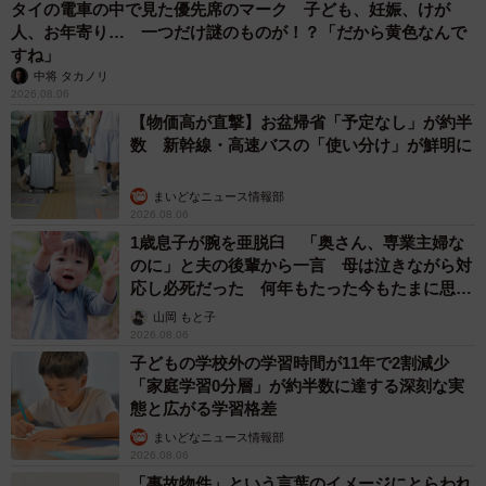
タイの電車の中で見た優先席のマーク 子ども、妊娠、けが
人、お年寄り… 一つだけ謎のものが！？「だから黄色なんで
すね」
中将 タカノリ
2026.08.06
【物価高が直撃】お盆帰省「予定なし」が約半
数 新幹線・高速バスの「使い分け」が鮮明に
まいどなニュース情報部
2026.08.06
1歳息子が腕を亜脱臼 「奥さん、専業主婦な
のに」と夫の後輩から一言 母は泣きながら対
応し必死だった 何年もたった今もたまに思い
出し…
山岡 もと子
2026.08.06
子どもの学校外の学習時間が11年で2割減少
「家庭学習0分層」が約半数に達する深刻な実
態と広がる学習格差
まいどなニュース情報部
2026.08.06
「事故物件」という言葉のイメージにとらわれ