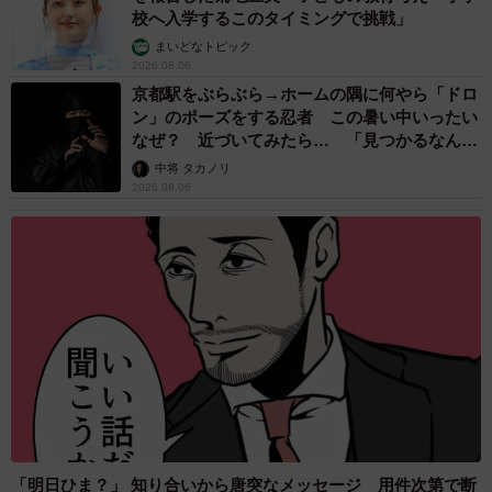
校へ入学するこのタイミングで挑戦」
まいどなトピック
2026.08.06
京都駅をぶらぶら→ホームの隅に何やら「ドロ
ン」のポーズをする忍者 この暑い中いったい
なぜ？ 近づいてみたら… 「見つかるなんて
未熟」
中将 タカノリ
2026.08.06
「明日ひま？」 知り合いから唐突なメッセージ 用件次第で断