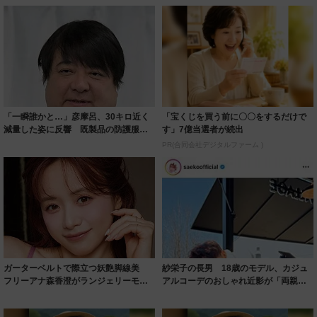
「一瞬誰かと…」彦摩呂、30キロ近く
「宝くじを買う前に〇〇をするだけで
減量した姿に反響 既製品の防護服が
す」7億当選者が続出
着られると...
PR(合同会社デジタルファーム )
ガーターベルトで際立つ妖艶脚線美
紗栄子の長男 18歳のモデル、カジュ
フリーアナ森香澄がランジェリーモデ
アルコーデのおしゃれ近影が「両親の
ルに ｢PE...
いいとこ取...