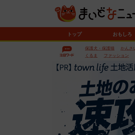
ニ
トップ
おもしろ
ュ
ー
保護犬・保護猫
かんさ
ス
一
くるま
ファッション
覧