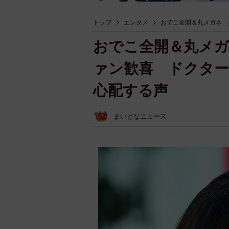
トップ
エンタメ
おでこ全開＆丸メガネ 
おでこ全開＆丸メ
ァン歓喜 ドクター
心配する声
まいどなニュース