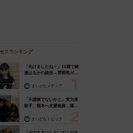
セスランキング
「化けましたね～」10歳で綾
瀬はるかの娘役→雰囲気ガラ
リの18歳に成長 「メイクで
雰囲気が」「宝塚に入れそ
まいどなメディア
う」
「不謹慎でないかと」実力派
歌手、熊本へ支援物資…運搬
トラックの車体デザインにた
めらい 「痛いほど伝わる」
まいどなトピック
「行動され立派」
「そのままにしといてくださ