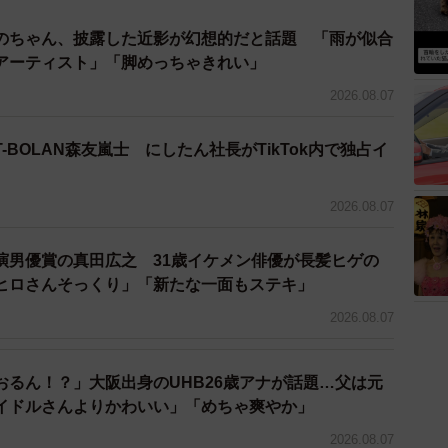
のちゃん、披露した近影が幻想的だと話題 「雨が似合
アーティスト」「脚めっちゃきれい」
2026.08.07
-BOLAN森友嵐士 にしたん社長がTikTok内で独占イ
2026.08.07
演男優賞の真田広之 31歳イケメン俳優が長髪ヒゲの
ヒロさんそっくり」「新たな一面もステキ」
2026.08.07
おるん！？」大阪出身のUHB26歳アナが話題…父は元
イドルさんよりかわいい」「めちゃ爽やか」
3/7
2026.08.07