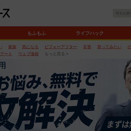
もふもふ
ライフハック
い
家族
気になる
ビフォーアフター
災害
買ってみたい
アート
ウェブ漫画
もっと見る