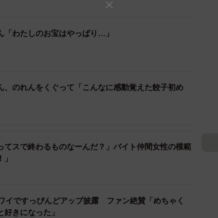
ん「わたしのお宝はやっぱり…」
2/7
ん、のれんをくぐって「こんなに感動覚えた餃子初め
C10火曜日 生放送でお送りします」（本人のインスタグラムから）
んの胸中は？
する声が。
ってスで終わるものなーんだ？」バイト仲間女性の模範
の検査用車両「ドクターイエロー」ファンとして知ら
！」
ターイエロー愛を公言していました。
に、JR西日本の車両は2027年以降に引退することが発
ハワイですっぴんどアップ披露 ファン絶賛「めちゃく
鈴木杏樹さん！！」「大丈夫かな」など、鈴木さんを気
と好きになった」