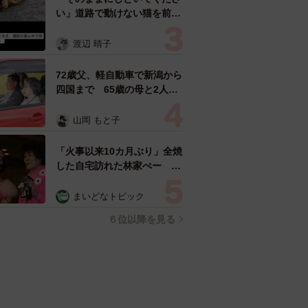
い」道路で動けない猫を前に
返された一言… 懸命に生き
ようとした4日間 「命の重
渡辺 晴子
さはみんな同じ」保護団体代
表の訴え
72歳父、軽自動車で新潟から
四国まで 65歳の母と2人で
3泊4日の旅 パーキングの休
憩まで分刻み… 「大学生で
山岡 もと子
も組まねえよ！」
「火事以来10カ月ぶり」全焼
した自宅訪れた林家ぺー 内
装も壁も取り払われスケルト
ン状態の部屋に呆然
まいどなトピック
６位以降を見る