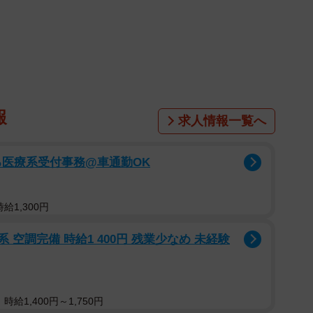
1/7
鈴木杏樹さん
のインスタグラムに公開した近影が、ネット上で大きな
報
求人情報一覧へ
ルナイトニッポン MUSIC10」（毎週月～木曜よる
リティを務めており、放送当日に告知動画を投稿するのが
る医療系受付事務@車通勤OK
こを全開にし、丸メガネというカジュアルな姿でした。
給1,300円
、真っ直ぐに切りそろえた重めのものや斜めに流すス
ニュースメディアが取り上げるほど。読者からは「おで
 空調完備 時給1 400円 残業少なめ 未経験
きりして良いですね」「同年代の励みになります」「可
れています（ヤフーニュースのコメント欄から引用）。
給1,400円～1,750円