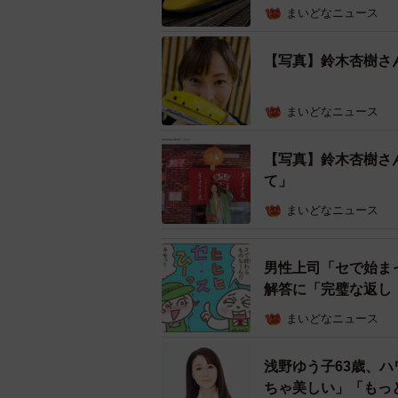
まいどなニュース
【写真】鈴木杏樹さ
まいどなニュース
【写真】鈴木杏樹さ
鈴木杏樹さん「オールナイトニッポンMUSI
て」
ドクターイエロー引退、鈴木さ
まいどなニュース
SNS上にはそんな鈴木さんを心配
男性上司「セで始ま
実は鈴木さんは東海道・山陽新幹線
解答に「完璧な返し
れており、前出の番組の中でもドク
まいどなニュース
先日、JR東海の車両は2025年1月
浅野ゆう子63歳、
表された直後から、ネット上では「
ちゃ美しい」「もっ