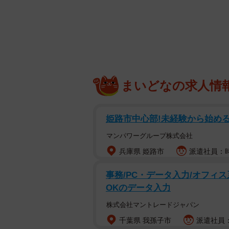
女優の鈴木杏樹さん（54）が自身
話題になっています。
まいどなの求人情
鈴木さんは現在、ニッポン放送「オー
22時～24時）で火曜日のパーソナ
姫路市中心部!未経験から始め
恒例。その中で披露したのが、おで
マンパワーグループ株式会社
兵庫県 姫路市
派遣社員：時
これまでの鈴木さんの前髪といえば
タイルが多く、今回の変化は複数の
事務/PC・データ入力/オフィス系
こを出した方がお顔の美しさがはっ
OKのデータ入力
愛くて好きです」などの声が寄せら
株式会社マントレードジャパン
千葉県 我孫子市
派遣社員：時