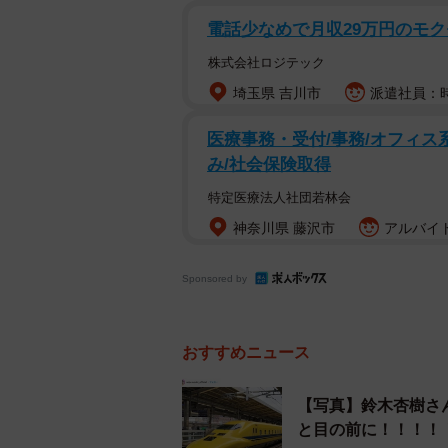
電話少なめで月収29万円のモ
株式会社ロジテック
埼玉県 吉川市
派遣社員：時給
医療事務・受付/事務/オフィス系
み/社会保険取得
特定医療法人社団若林会
神奈川県 藤沢市
アルバイト
Sponsored by
おすすめニュース
【写真】鈴木杏樹さ
と目の前に！！！！