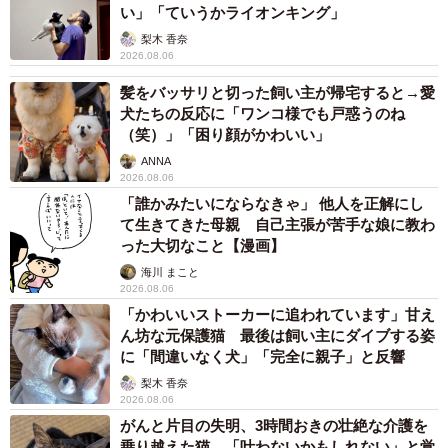
い」「ていうかライオンキング」
梨木 香奈
2026.08.06
髪をバッサリと切った飼い主が帰宅すると→愛
犬たちの反応に「ワンコ様でも戸惑うのね
（笑）」「困り顔がかわいい」
ANNA
2026.08.06
「誰かみたいにならなきゃ」 他人を正解にし
て生きてきた母親 自己主張が苦手な娘に教わ
った大切なこと【漫画】
海川 まこと
2026.08.06
「かわいいストーカーに追われています」甘え
ん坊な元保護猫 最後は飼い主にダイブする姿
に「間違いなく犬」「完全に親子」と反響
梨木 香奈
2026.08.06
がんと片目の失明、3時間おきの壮絶な介護を
乗り越えた猫 「叶わないかもしれない」と覚