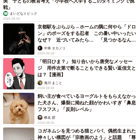
美 子どもの教育考え「小学校へ入学するこのタイミングで挑
戦」
まいどなトピック
2026.08.06
京都駅をぶらぶら→ホームの隅に何やら「ドロ
ン」のポーズをする忍者 この暑い中いったい
なぜ？ 近づいてみたら… 「見つかるなんて
未熟」
中将 タカノリ
2026.08.06
「明日ひま？」 知り合いから唐突なメッセー
ジ 用件次第で断ることもできる賢い返信文と
は？【漫画】
海川 まこと
2026.08.06
飼い主が食べているヨーグルトをもらえなかっ
た犬さん、爆裂に拗ねた顔がかわいすぎ「鼻息
フスフス」「反則レベル」
椎名 碧
2026.08.06
コガネムシを見つめる猫とパパ、偶然生まれた
神々しい構図が「宗教画のよう」と話題 「尊