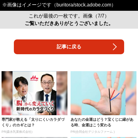
※画像はイメージです（buritora/stock.adobe.com）
これが最後の一枚です。画像（7/7）
ご覧いただきありがとうございました。
記事に戻る
専門家が教える「太りにくいカラダづ
あなたの金運はどう？宝くじに縁があ
くり」のカギとは？
る時、金運はこう変わる
PR(森永乳業株式会社)
PR(合同会社デジタルファーム )