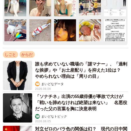
しごと
からだ
誰も求めていない職場の「謎マナー」、「過剰
な挨拶」や「お土産配り」を抑えた1位は？
やめられない理由は「周りの目」
まいどなデータ
2026.08.06
「ソナチネ」出演の55歳俳優が事故で大けが
「戦いを諦めなければ絶望は来ない」 名悪役
だった父の言葉を胸に決意表明
まいどなトピック
2026.08.05
対立ゼロのバラ色の関係は幻？ 現代の日中関