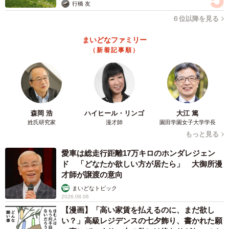
行橋 友
６位以降を見る
まいどなファミリー
（新着記事順）
森岡 浩
ハイヒール・リンゴ
大江 篤
姓氏研究家
漫才師
園田学園女子大学学長
もっと見る
愛車は総走行距離17万キロのホンダレジェン
ド 「どなたか欲しい方が居たら」 大御所漫
才師が譲渡の意向
まいどなトピック
2026.08.06
【漫画】「高い家賃を払えるのに、まだ欲し
い？」高級レジデンスの七夕飾り、書かれた願