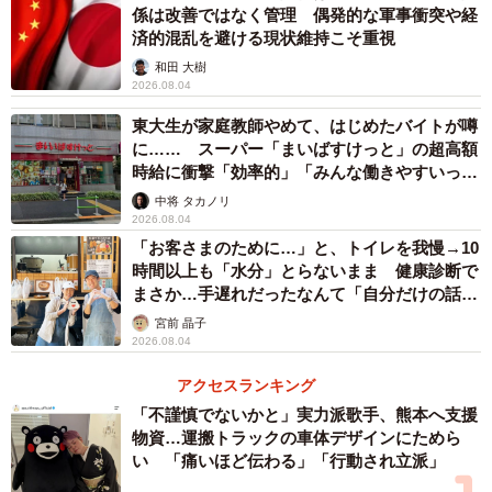
係は改善ではなく管理 偶発的な軍事衝突や経
済的混乱を避ける現状維持こそ重視
和田 大樹
2026.08.04
東大生が家庭教師やめて、はじめたバイトが噂
に…… スーパー「まいばすけっと」の超高額
時給に衝撃「効率的」「みんな働きやすいって
言ってる」
中将 タカノリ
2026.08.04
「お客さまのために…」と、トイレを我慢→10
時間以上も「水分」とらないまま 健康診断で
まさか…手遅れだったなんて「自分だけの話で
はなく、日本中で起きている問題では？」
宮前 晶子
2026.08.04
アクセスランキング
「不謹慎でないかと」実力派歌手、熊本へ支援
物資…運搬トラックの車体デザインにためら
い 「痛いほど伝わる」「行動され立派」