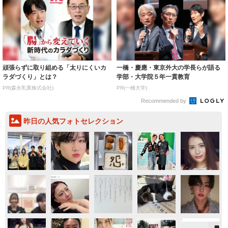
頑張らずに取り組める「太りにくいカ
一橋・慶應・東京外大の学長らが語る
ラダづくり」とは？
学部・大学院５年一貫教育
PR(森永乳業株式会社)
PR(一橋大学)
Recommended by
昨日の人気フォトセレクション