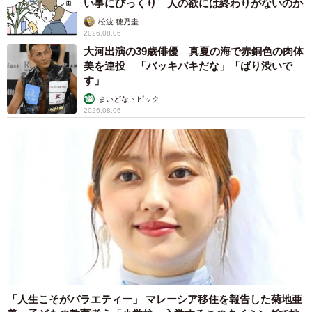
い事にびっくり 人の欲には終わりがないのか
松波 穂乃圭
2026.08.06
大河出演の39歳俳優 真夏の海で赤銅色の肉体
美を連投 「バッキバキだな」「ばり渋いで
す」
まいどなトピック
2026.08.06
「人生こそがバラエティー」 マレーシア移住を報告した菊地亜