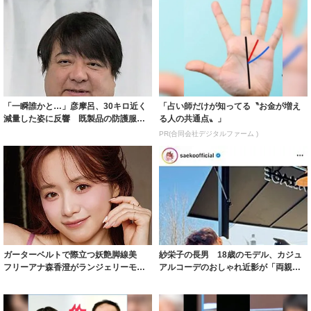
「一瞬誰かと…」彦摩呂、30キロ近く
「占い師だけが知ってる〝お金が増え
減量した姿に反響 既製品の防護服が
る人の共通点〟」
着られると...
PR(合同会社デジタルファーム )
ガーターベルトで際立つ妖艶脚線美
紗栄子の長男 18歳のモデル、カジュ
フリーアナ森香澄がランジェリーモデ
アルコーデのおしゃれ近影が「両親の
ルに ｢PE...
いいとこ取...