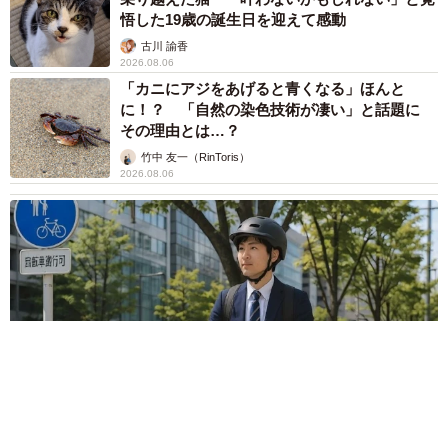
悟した19歳の誕生日を迎えて感動
古川 諭香
2026.08.06
「カニにアジをあげると青くなる」ほんと
に！？ 「自然の染色技術が凄い」と話題に
その理由とは…？
竹中 友一（RinToris）
2026.08.06
自転車通行可の歩道 電動キックボードで走行中、小学生とあ