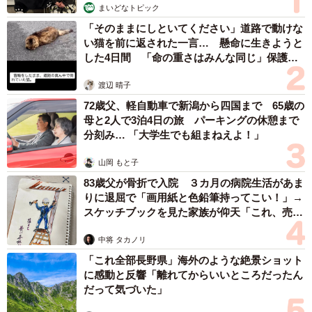
まいどなトピック
「そのままにしといてください」道路で動けな
い猫を前に返された一言… 懸命に生きようと
した4日間 「命の重さはみんな同じ」保護団
体代表の訴え
渡辺 晴子
72歳父、軽自動車で新潟から四国まで 65歳の
母と2人で3泊4日の旅 パーキングの休憩まで
分刻み… 「大学生でも組まねえよ！」
山岡 もと子
83歳父が骨折で入院 ３カ月の病院生活があま
りに退屈で「画用紙と色鉛筆持ってこい！」→
スケッチブックを見た家族が仰天「これ、売れ
ますよ…」
中将 タカノリ
「これ全部長野県」海外のような絶景ショット
に感動と反響「離れてからいいところだったん
だって気づいた」