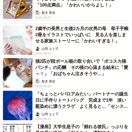
「100点満点」「かわいいからよし！」
梨木 香奈
2026.08.07
2歳半の長男と生後2カ月の次男の母 母子手帳
2冊をイラストでいっぱいに 見る人を楽しま
せる家族ストーリーに「かわいすぎる！」
山岡 もと子
2026.08.07
猫2匹が段ボール箱の取り合いで「ポコスカ猫
パンチ」の応酬 その後の心温まる結末に「愛
～！」「おばちゃん泣きそうや…」
梨木 香奈
2026.08.07
「ちょっとババロアみたい」パートナーの誕生
日に手作りトートバッグ 完成まで1年 淡い
藍染めに漂うクラゲ よく見ると…「センスす
ごい」
山岡 もと子
2026.08.07
【漫画】大学生息子の「頼れる彼氏」っぷりを