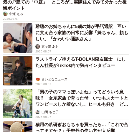
気の戸建ての「中庭」 ところが…実際住んでみて分かった後
悔ポイント
中瀬 えみ
2026.08.07
難聴のお姉ちゃんに5歳の妹が手話通訳 互い
に支え合う家族の日常に反響「妹ちゃん、頼も
しい」「かわいい通訳さん」
五ヶ瀬 あお
2026.08.07
ラストライブ控えるT-BOLAN森友嵐士 にし
たん社長がTikTok内で独占インタビュー
まいどなニュース
2026.08.07
「男の子のママっぽいよね」ってどういう意
味？ 女系家族で育った母 いつもスカートと
ワンピースしか着ないし、ヒールも好き どの
へんが…
山岡 もと子
2026.08.07
猫用の爪研ぎおもちゃを買ったら…「これで合
ってますか？」予想外の使い方が大反響