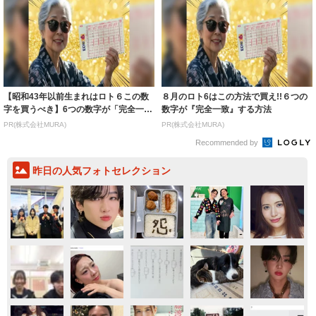
【昭和43年以前生まれはロト６この数
８月のロト6はこの方法で買え!!６つの
字を買うべき】6つの数字が「完全一
数字が『完全一致』する方法
致」する方...
PR(株式会社MURA)
PR(株式会社MURA)
Recommended by
昨日の人気フォトセレクション