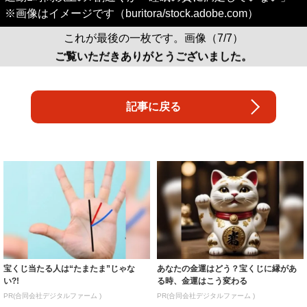
※画像はイメージです（buritora/stock.adobe.com）
これが最後の一枚です。画像（7/7）
ご覧いただきありがとうございました。
記事に戻る
宝くじ当たる人は“たまたま”じゃな
あなたの金運はどう？宝くじに縁があ
い?!
る時、金運はこう変わる
PR(合同会社デジタルファーム )
PR(合同会社デジタルファーム )