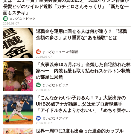
父は「エミー賞」主演男優賞の真田広之 31歳イケメン俳優が
長髪ヒゲのワイルド近影「ガチヒロさんそっくり」「新たな一
面もステキ」
まいどなトピック
2026.08.07
退職金を運用に回せる人は何が違う？ 「退職
金額の多さ」より重要な“ある経験”とは
まいどなニュース情報部
2026.08.07
「火事以来10カ月ぶり」全焼した自宅訪れた林
家ぺー 内装も壁も取り払われスケルトン状態
の部屋に呆然
まいどなトピック
2026.08.07
「こんなかわいい子おるん！？」大阪出身の
UHB26歳アナが話題…父は元プロ野球選手
「アイドルさんよりかわいい」「めちゃ爽や
か」
まいどなメディア
2026.08.07
世界一周中に3度も出会った運命的カップル