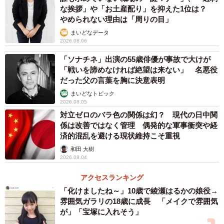
な挨拶」や「お土産配り」を抑えた1位は？
やめられない理由は「周りの目」
まいどなデータ
2026.08.06
「ソナチネ」出演の55歳俳優が事故で大けが
「戦いを諦めなければ絶望は来ない」 名悪役
だった父の言葉を胸に決意表明
まいどなトピック
2026.08.05
対立ゼロのバラ色の関係は幻？ 現代の日中関
係は改善ではなく管理 偶発的な軍事衝突や経
済的混乱を避ける現状維持こそ重視
和田 大樹
2026.08.04
アクセスランキング
「化けましたね～」10歳で綾瀬はるかの娘役→
雰囲気ガラリの18歳に成長 「メイクで雰囲気
が」「宝塚に入れそう」