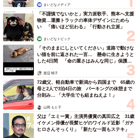
まいどなメディア
「不謹慎でないかと」実力派歌手、熊本へ支援
物資…運搬トラックの車体デザインにためら
い 「痛いほど伝わる」「行動され立派」
まいどなトピック
「そのままにしといてください」道路で動けな
い猫を前に返された一言… 懸命に生きようと
した4日間 「命の重さはみんな同じ」保護団
体代表の訴え
渡辺 晴子
72歳父、軽自動車で新潟から四国まで 65歳の
母と2人で3泊4日の旅 パーキングの休憩まで
分刻み… 「大学生でも組まねえよ！」
山岡 もと子
父は「エミー賞」主演男優賞の真田広之 31歳
イケメン俳優が長髪ヒゲのワイルド近影「ガチ
ヒロさんそっくり」「新たな一面もステキ」