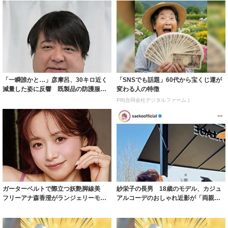
「一瞬誰かと…」彦摩呂、30キロ近く
「SNSでも話題」60代から宝くじ運が
減量した姿に反響 既製品の防護服が
変わる人の特徴
着られると...
PR(合同会社デジタルファーム )
ガーターベルトで際立つ妖艶脚線美
紗栄子の長男 18歳のモデル、カジュ
フリーアナ森香澄がランジェリーモデ
アルコーデのおしゃれ近影が「両親の
ルに ｢PE...
いいとこ取...