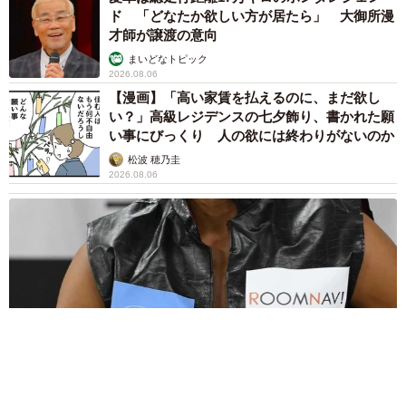
ド 「どなたか欲しい方が居たら」 大御所漫
才師が譲渡の意向
まいどなトピック
2026.08.06
【漫画】「高い家賃を払えるのに、まだ欲し
い？」高級レジデンスの七夕飾り、書かれた願
い事にびっくり 人の欲には終わりがないのか
松波 穂乃圭
2026.08.06