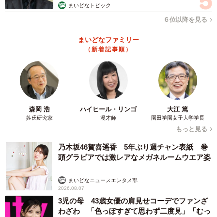
まいどなトピック
６位以降を見る
まいどなファミリー
（新着記事順）
森岡 浩
ハイヒール・リンゴ
大江 篤
姓氏研究家
漫才師
園田学園女子大学学長
もっと見る
乃木坂46賀喜遥香 5年ぶり週チャン表紙 巻
頭グラビアでは激レアなメガネルームウエア姿
まいどなニュースエンタメ部
2026.08.07
3児の母 43歳女優の肩見せコーデでファンざ
わざわ 「色っぽすぎて思わず二度見」「むっ