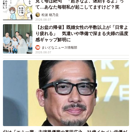
見て母は絶句 「起きなよ、遅刻するよ」っ
て…あなた毎朝私が起こしてますけど？笑
松波 穂乃圭
2026.08.07
【お盆の帰省】既婚女性の半数以上が「日常よ
り疲れる」 気遣いや準備で深まる夫婦の温度
感ギャップ鮮明に
まいどなニュース情報部
2026.08.07