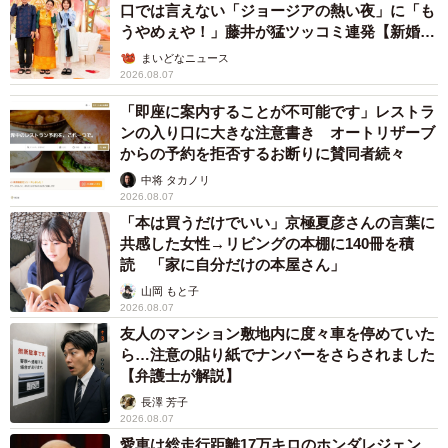
口では言えない「ジョージアの熱い夜」に「も
うやめぇや！」藤井が猛ツッコミ連発【新婚さ
ん】
まいどなニュース
2026.08.07
「即座に案内することが不可能です」レストラ
ンの入り口に大きな注意書き オートリザーブ
からの予約を拒否するお断りに賛同者続々
中将 タカノリ
2026.08.07
「本は買うだけでいい」京極夏彦さんの言葉に
共感した女性→リビングの本棚に140冊を積
読 「家に自分だけの本屋さん」
山岡 もと子
2026.08.07
友人のマンション敷地内に度々車を停めていた
ら…注意の貼り紙でナンバーをさらされました
【弁護士が解説】
長澤 芳子
2026.08.07
愛車は総走行距離17万キロのホンダレジェン