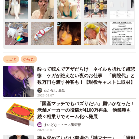
しごと
からだ
酔って転んでアザだらけ ネイルも折れて超悲
惨 ケガが絶えない夜のお仕事 「病院代」と
数万円を渡す神客も！【現役キャストに取材】
たかなし 亜妖
2026.08.07
「国産マッチでもバズりたい」願いかなった！
老舗メーカーの投稿が4100万再生 他業種も
続々相乗りでミーム化へ発展
まいどなニュース調査部
2026.08.07
誰も求めていない職場の「謎マナー」、「過剰