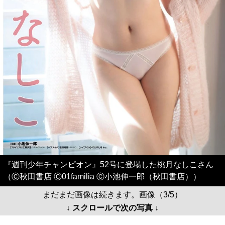
『週刊少年チャンピオン』52号に登場した桃月なしこさん
（Ⓒ秋田書店 Ⓒ01familia Ⓒ小池伸一郎（秋田書店））
まだまだ画像は続きます。画像（3/5）
↓ スクロールで次の写真 ↓