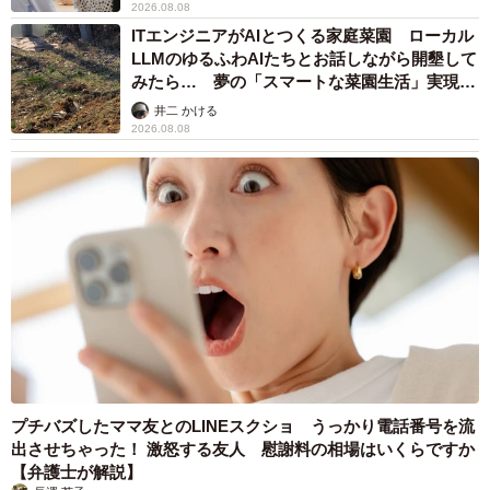
2026.08.08
ITエンジニアがAIとつくる家庭菜園 ローカル
LLMのゆるふわAIたちとお話しながら開墾して
みたら… 夢の「スマートな菜園生活」実現な
るか
井二 かける
2026.08.08
プチバズしたママ友とのLINEスクショ うっかり電話番号を流
出させちゃった！ 激怒する友人 慰謝料の相場はいくらですか
【弁護士が解説】