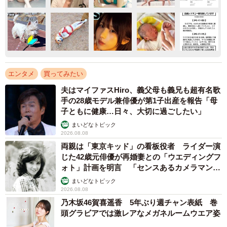
エンタメ
買ってみたい
夫はマイファスHiro、義父母も義兄も超有名歌
手の28歳モデル兼俳優が第1子出産を報告「母
子ともに健康…日々、大切に過ごしたい」
まいどなトピック
2026.08.08
両親は「東京キッド」の看板役者 ライダー演
じた42歳元俳優が再婚妻との「ウエディングフ
ォト」計画を明言 「センスあるカメラマン求
む」
まいどなトピック
2026.08.08
乃木坂46賀喜遥香 5年ぶり週チャン表紙 巻
頭グラビアでは激レアなメガネルームウエア姿