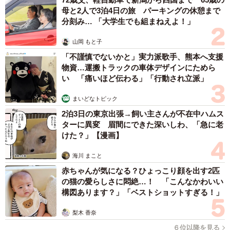
母と2人で3泊4日の旅 パーキングの休憩まで
分刻み… 「大学生でも組まねえよ！」
山岡 もと子
「不謹慎でないかと」実力派歌手、熊本へ支援
物資…運搬トラックの車体デザインにためら
い 「痛いほど伝わる」「行動され立派」
まいどなトピック
2泊3日の東京出張→飼い主さんが不在中ハムス
ターに異変 眉間にできた深いしわ、「急に老
けた？」【漫画】
海川 まこと
赤ちゃんが気になる？ひょっこり顔を出す2匹
の猫の愛らしさに悶絶…！ 「こんなかわいい
構図あります？」「ベストショットすぎる！」
梨木 香奈
６位以降を見る