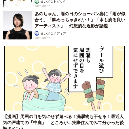
まいどなトピック
2026.08.07
あのちゃん、雨の日のショーパン姿に「雨が似
合う」「脚めっちゃきれい！」「水も滴る良い
アーティスト」 幻想的な近影が話題
まいどなメディア
2026.08.07
【漫画】周囲の目を気にせず遊べる！洗濯物も干せる！最近人
気の戸建ての「中庭」 ところが…実際住んでみて分かった後
悔ポイント