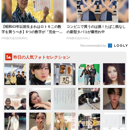
【昭和43年以前生まれはロト６この数
コンビニで買うのは損！たばこ税なし
字を買うべき】6つの数字が「完全一
の新型タバコが爆売れ中
致」する方...
PR(株式会社MURA)
PR(株式会社HAL)
Recommended by
昨日の人気フォトセレクション