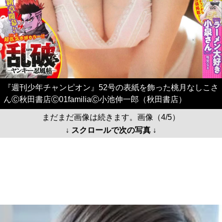
『週刊少年チャンピオン』52号の表紙を飾った桃月なしこさ
んⒸ秋田書店Ⓒ01familiaⒸ小池伸一郎（秋田書店）
まだまだ画像は続きます。画像（4/5）
↓ スクロールで次の写真 ↓