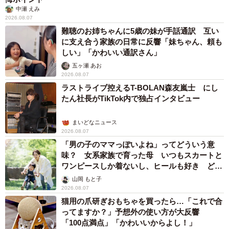
中瀬 えみ
2026.08.07
難聴のお姉ちゃんに5歳の妹が手話通訳 互い
に支え合う家族の日常に反響「妹ちゃん、頼も
しい」「かわいい通訳さん」
五ヶ瀬 あお
2026.08.07
ラストライブ控えるT-BOLAN森友嵐士 にし
たん社長がTikTok内で独占インタビュー
まいどなニュース
2026.08.07
「男の子のママっぽいよね」ってどういう意
味？ 女系家族で育った母 いつもスカートと
ワンピースしか着ないし、ヒールも好き どの
へんが…
山岡 もと子
2026.08.07
猫用の爪研ぎおもちゃを買ったら…「これで合
ってますか？」予想外の使い方が大反響
「100点満点」「かわいいからよし！」