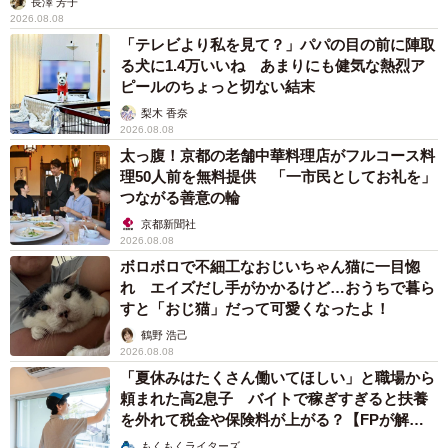
長澤 芳子
2026.08.08
「テレビより私を見て？」パパの目の前に陣取
る犬に1.4万いいね あまりにも健気な熱烈ア
ピールのちょっと切ない結末
梨木 香奈
2026.08.08
太っ腹！京都の老舗中華料理店がフルコース料
理50人前を無料提供 「一市民としてお礼を」
つながる善意の輪
京都新聞社
2026.08.08
ボロボロで不細工なおじいちゃん猫に一目惚
れ エイズだし手がかかるけど…おうちで暮ら
すと「おじ猫」だって可愛くなったよ！
鶴野 浩己
2026.08.08
「夏休みはたくさん働いてほしい」と職場から
頼まれた高2息子 バイトで稼ぎすぎると扶養
を外れて税金や保険料が上がる？【FPが解
説】
もくもくライターズ