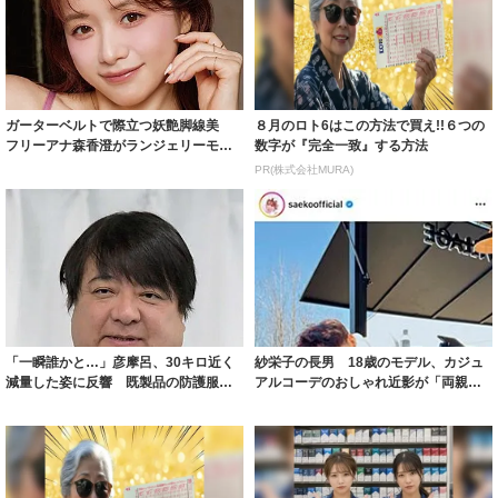
ガーターベルトで際立つ妖艶脚線美
８月のロト6はこの方法で買え!!６つの
フリーアナ森香澄がランジェリーモデ
数字が『完全一致』する方法
ルに ｢PE...
PR(株式会社MURA)
「一瞬誰かと…」彦摩呂、30キロ近く
紗栄子の長男 18歳のモデル、カジュ
減量した姿に反響 既製品の防護服が
アルコーデのおしゃれ近影が「両親の
着られると...
いいとこ取...