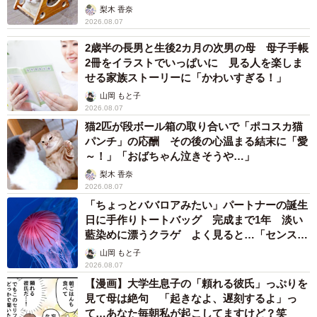
梨木 香奈
2026.08.07
2歳半の長男と生後2カ月の次男の母 母子手帳
2冊をイラストでいっぱいに 見る人を楽しま
せる家族ストーリーに「かわいすぎる！」
山岡 もと子
2026.08.07
猫2匹が段ボール箱の取り合いで「ポコスカ猫
パンチ」の応酬 その後の心温まる結末に「愛
～！」「おばちゃん泣きそうや…」
梨木 香奈
2026.08.07
「ちょっとババロアみたい」パートナーの誕生
日に手作りトートバッグ 完成まで1年 淡い
藍染めに漂うクラゲ よく見ると…「センスす
ごい」
山岡 もと子
2026.08.07
【漫画】大学生息子の「頼れる彼氏」っぷりを
見て母は絶句 「起きなよ、遅刻するよ」っ
て…あなた毎朝私が起こしてますけど？笑