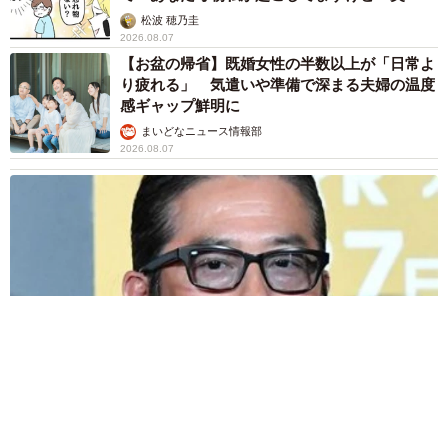
松波 穂乃圭
2026.08.07
【お盆の帰省】既婚女性の半数以上が「日常よ
り疲れる」 気遣いや準備で深まる夫婦の温度
感ギャップ鮮明に
まいどなニュース情報部
2026.08.07
父は「エミー賞」主演男優賞の真田広之 31歳イケメン俳優が
長髪ヒゲのワイルド近影「ガチヒロさんそっくり」「新たな一