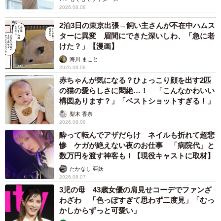
2026.08.08
2泊3日の東京出張→飼い主さんが不在中ハムス
ターに異変 眉間にできた深いしわ、「急に老
けた？」【漫画】
海川 まこと
2026.08.08
赤ちゃんが気になる？ひょっこり顔を出す2匹
の猫の愛らしさに悶絶…！ 「こんなかわいい
構図あります？」「ベストショットすぎる！」
梨木 香奈
2026.08.08
酔って転んでアザだらけ ネイルも折れて超悲
惨 ケガが絶えない夜のお仕事 「病院代」と
数万円を渡す神客も！【現役キャストに取材】
たかなし 亜妖
2026.08.07
3児の母 43歳女優の肩見せコーデでファンざ
わざわ 「色っぽすぎて思わず二度見」「むっ
かしからずっと可愛い」