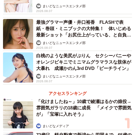
まいどなニュースエンタメ部
2026.08.07
最強グラマー声優・井口裕香 FLASHで表
紙・巻頭・ミニブックの大特集！ 体いじめる
最新ショット「お尻仕上がっている、と自負し
ています」「いくつになっても理想の身体でい
まいどなニュースエンタメ部
たい」
2026.08.07
白桃のような美尻がぷりん セクシーバニーや
オレンジビキニでミニマムグラマラスな肢体が
大暴れ 成瀬かのん3rd DVD「ピーチライン」
まいどなニュースエンタメ部
2026.08.07
アクセスランキング
「化けましたね～」10歳で綾瀬はるかの娘役→
雰囲気ガラリの18歳に成長 「メイクで雰囲気
が」「宝塚に入れそう」
まいどなメディア
72歳父、軽自動車で新潟から四国まで 65歳の