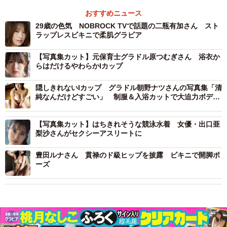
おすすめニュース
29歳の色気 NOBROCK TVで話題の二瓶有加さん スト
ラップレスビキニで柔肌グラビア
【写真集カット】元保育士グラドル原つむぎさん 浴衣か
らはだけるやわらかIカップ
隠しきれないIカップ グラドル朝野ナツさんの写真集「清
純なんだけどすごい」 制服＆入浴カットで大迫力ボディ
ーを披露
【写真集カット】はちきれそうな競泳水着 女優・出口亜
梨沙さんがセクシーアスリートに
豊田ルナさん 貫禄のド級ヒップを披露 ビキニで開脚ポ
ーズ