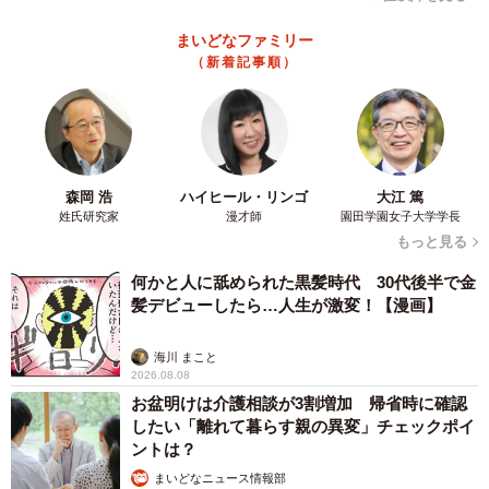
まいどなファミリー
（新着記事順）
森岡 浩
ハイヒール・リンゴ
大江 篤
姓氏研究家
漫才師
園田学園女子大学学長
もっと見る
何かと人に舐められた黒髪時代 30代後半で金
髪デビューしたら…人生が激変！【漫画】
海川 まこと
2026.08.08
お盆明けは介護相談が3割増加 帰省時に確認
したい「離れて暮らす親の異変」チェックポイ
ントは？
まいどなニュース情報部