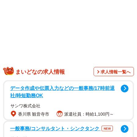
写真集では彼女の大人の魅力を計4着の水着とランジェリー
でたっぷりお届け。代名詞とも言える笑顔はもちろん、ふ
とした瞬間の艶っぽい表情も魅力のひとつ。YouTubeやバ
ラエティ番組での姿からは想像もできない妖艶さを堪能で
きます。
まいどなの求人情報
求人情報一覧へ
データ作成や伝票入力などの一般事務/17時前退
社/時短勤務OK
サンワ株式会社
香川県 観音寺市
派遣社員：時給1,100円～
一般事務/コンサルタント・シンクタンク
NEW
【二瓶有加さんプロフィール】