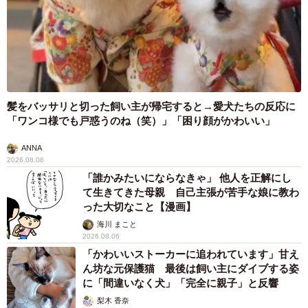
髪をバッサリと切った飼い主が帰宅すると→愛犬たちの反応に
「ワンコ様でも戸惑うのね（笑）」「困り顔がかわいい」
ANNA
2026.08.06
「誰かみたいにならなきゃ」 他人を正解にし
て生きてきた母親 自己主張が苦手な娘に教わ
った大切なこと【漫画】
海川 まこと
2026.08.06
「かわいいストーカーに追われています」甘え
ん坊な元保護猫 最後は飼い主にダイブする姿
に「間違いなく犬」「完全に親子」と反響
梨木 香奈