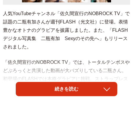
人気YouTubeチャンネル「佐久間宣行のNOBROCK TV」で
話題の二瓶有加さんが週刊FLASH（光文社）に登場。表情
豊かなオトナのグラビアを披露しました。また、「FLASH
デジタル写真集 二瓶有加 Sexyのその先へ」もリリース
されました。
「佐久間宣行のNOBROCK TV」では、トータルテンボスや
どぶろっくと共演した動画が大バズりしている二瓶さん。
初登場のFLASHでは本格グラビアに挑戦。ストラップレス
タイプのビキニをまとい、屈託のない笑顔を向けた姿が収
続きを読む
められています。「〝公式お兄ちゃん〟のような存在」だ
というトータルテンボスについては「いい意味で〝サイテ
ー〟なお2人（笑）。いつも笑わせてもらっています」と、
独特の言葉で表現しました。