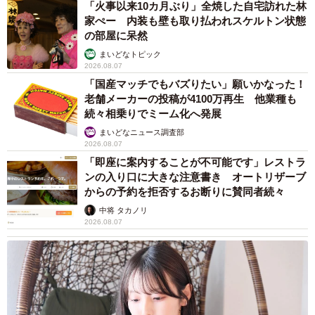
「火事以来10カ月ぶり」全焼した自宅訪れた林
家ぺー 内装も壁も取り払われスケルトン状態
の部屋に呆然
まいどなトピック
2026.08.07
「国産マッチでもバズりたい」願いかなった！
老舗メーカーの投稿が4100万再生 他業種も
続々相乗りでミーム化へ発展
まいどなニュース調査部
2026.08.07
「即座に案内することが不可能です」レストラ
ンの入り口に大きな注意書き オートリザーブ
からの予約を拒否するお断りに賛同者続々
中将 タカノリ
2026.08.07