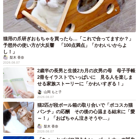
猫用の爪研ぎおもちゃを買ったら…「これで合ってますか？」
予想外の使い方が大反響 「100点満点」「かわいいからよ
し！」
梨木 香奈
2026.08.07
2歳半の長男と生後2カ月の次男の母 母子手帳
2冊をイラストでいっぱいに 見る人を楽しま
せる家族ストーリーに「かわいすぎる！」
山岡 もと子
2026.08.07
猫2匹が段ボール箱の取り合いで「ポコスカ猫
パンチ」の応酬 その後の心温まる結末に「愛
～！」「おばちゃん泣きそうや…」
梨木 香奈
2026.08.07