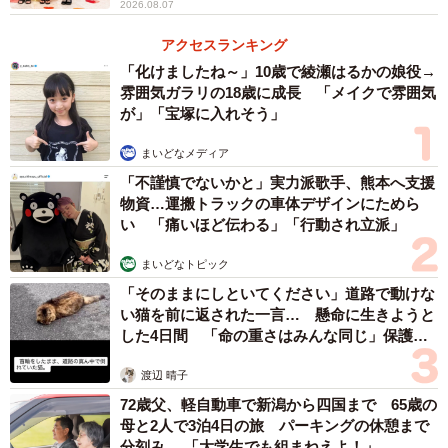
2026.08.07
アクセスランキング
「化けましたね～」10歳で綾瀬はるかの娘役→
雰囲気ガラリの18歳に成長 「メイクで雰囲気
が」「宝塚に入れそう」
まいどなメディア
「不謹慎でないかと」実力派歌手、熊本へ支援
物資…運搬トラックの車体デザインにためら
い 「痛いほど伝わる」「行動され立派」
まいどなトピック
「そのままにしといてください」道路で動けな
い猫を前に返された一言… 懸命に生きようと
した4日間 「命の重さはみんな同じ」保護団
体代表の訴え
渡辺 晴子
72歳父、軽自動車で新潟から四国まで 65歳の
母と2人で3泊4日の旅 パーキングの休憩まで
分刻み… 「大学生でも組まねえよ！」