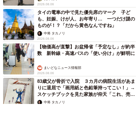
2026.08.06
タイの電車の中で見た優先席のマーク 子ど
も、妊娠、けが人、お年寄り… 一つだけ謎の
ものが！？「だから黄色なんですね」
中将 タカノリ
2026.08.06
【物価高が直撃】お盆帰省「予定なし」が約半
数 新幹線・高速バスの「使い分け」が鮮明に
まいどなニュース情報部
2026.08.06
83歳父が骨折で入院 ３カ月の病院生活があま
りに退屈で「画用紙と色鉛筆持ってこい！」→
スケッチブックを見た家族が仰天「これ、売れ
ますよ…」
中将 タカノリ
2026.08.06