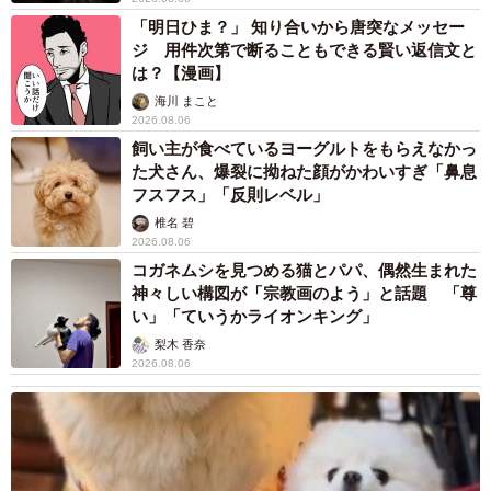
「明日ひま？」 知り合いから唐突なメッセー
ジ 用件次第で断ることもできる賢い返信文と
は？【漫画】
海川 まこと
2026.08.06
飼い主が食べているヨーグルトをもらえなかっ
た犬さん、爆裂に拗ねた顔がかわいすぎ「鼻息
フスフス」「反則レベル」
椎名 碧
2026.08.06
コガネムシを見つめる猫とパパ、偶然生まれた
神々しい構図が「宗教画のよう」と話題 「尊
い」「ていうかライオンキング」
梨木 香奈
2026.08.06