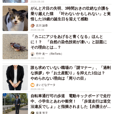
2026.08.06
がんと片目の失明、3時間おきの壮絶な介護を
乗り越えた猫 「叶わないかもしれない」と覚
悟した19歳の誕生日を迎えて感動
古川 諭香
2026.08.06
「カニにアジをあげると青くなる」ほんと
に！？ 「自然の染色技術が凄い」と話題に
その理由とは…？
竹中 友一（RinToris）
2026.08.06
誰も求めていない職場の「謎マナー」、「過剰
な挨拶」や「お土産配り」を抑えた1位は？
やめられない理由は「周りの目」
まいどなデータ
2026.08.06
自転車通行可の歩道 電動キックボードで走行
中、小学生とあわや衝突！ 「歩道走行は道交
法違反でしょ」と指摘されました【弁護士が解
説】
長澤 芳子