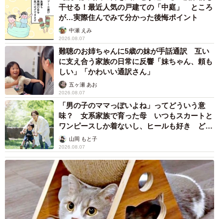
干せる！最近人気の戸建ての「中庭」 ところ
が…実際住んでみて分かった後悔ポイント
中瀬 えみ
2026.08.07
難聴のお姉ちゃんに5歳の妹が手話通訳 互い
に支え合う家族の日常に反響「妹ちゃん、頼も
しい」「かわいい通訳さん」
五ヶ瀬 あお
2026.08.07
「男の子のママっぽいよね」ってどういう意
味？ 女系家族で育った母 いつもスカートと
ワンピースしか着ないし、ヒールも好き どの
へんが…
山岡 もと子
2026.08.07