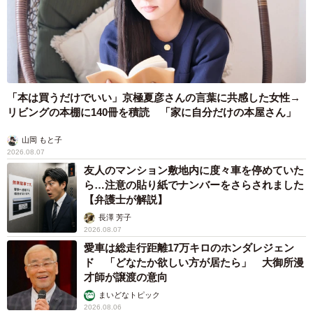
「本は買うだけでいい」京極夏彦さんの言葉に共感した女性→
リビングの本棚に140冊を積読 「家に自分だけの本屋さん」
山岡 もと子
2026.08.07
友人のマンション敷地内に度々車を停めていた
ら…注意の貼り紙でナンバーをさらされました
【弁護士が解説】
長澤 芳子
2026.08.07
愛車は総走行距離17万キロのホンダレジェン
ド 「どなたか欲しい方が居たら」 大御所漫
才師が譲渡の意向
まいどなトピック
2026.08.06