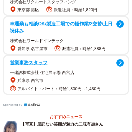
株式会社リクルートスタッフィング
にへいゆうか 29歳 1995年10月20日生まれ 東京都出
東京都 港区
派遣社員：時給1,820円
身 ダンス＆ボーカルグループ「PINK CRES.」のメンバー
車通勤も相談OK/製造工場での軽作業/2交替/土日
としてデビュー。2021年のグループ解散後は女優やタレン
祝休み
トとして活動し、「佐久間宣行のNOBROCK TV」で2023
株式会社ワールドインテック
年に大ブレイク。自身の公式Youtubeチャンネル「二瓶有加
愛知県 名古屋市
派遣社員：時給1,888円
ch」でも活躍中。最新情報は、公式
X（@niheiyuka1020）、公式
営業事務スタッフ
Instagram（@niheiyuka.official）にて
一建設株式会社 住宅展示場 西宮店
兵庫県 西宮市
アルバイト・パート：時給1,300円～1,450円
Sponsored by
おすすめニュース
【写真】屈託ない笑顔が魅力の二瓶有加さん