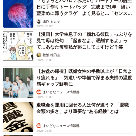
「ちょっとババロアみたい」パートナーの誕生
日に手作りトートバッグ 完成まで1年 淡い
藍染めに漂うクラゲ よく見ると…「センスす
ごい」
山岡 もと子
2026.08.07
【漫画】大学生息子の「頼れる彼氏」っぷりを
見て母は絶句 「起きなよ、遅刻するよ」っ
て…あなた毎朝私が起こしてますけど？笑
松波 穂乃圭
2026.08.07
【お盆の帰省】既婚女性の半数以上が「日常よ
り疲れる」 気遣いや準備で深まる夫婦の温度
感ギャップ鮮明に
まいどなニュース情報部
2026.08.07
退職金を運用に回せる人は何が違う？ 「退職
金額の多さ」より重要な“ある経験”とは
まいどなニュース情報部
2026.08.07