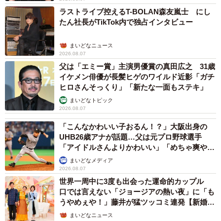
ラストライブ控えるT-BOLAN森友嵐士 にし
たん社長がTikTok内で独占インタビュー
まいどなニュース
2026.08.07
父は「エミー賞」主演男優賞の真田広之 31歳
イケメン俳優が長髪ヒゲのワイルド近影「ガチ
ヒロさんそっくり」「新たな一面もステキ」
まいどなトピック
2026.08.07
「こんなかわいい子おるん！？」大阪出身の
UHB26歳アナが話題…父は元プロ野球選手
「アイドルさんよりかわいい」「めちゃ爽や
か」
まいどなメディア
2026.08.07
世界一周中に3度も出会った運命的カップル
口では言えない「ジョージアの熱い夜」に「も
うやめぇや！」藤井が猛ツッコミ連発【新婚さ
ん】
まいどなニュース