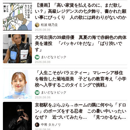
【漫画】「高い家賃を払えるのに、まだ欲し
い？」高級レジデンスの七夕飾り、書かれた願
い事にびっくり 人の欲には終わりがないのか
松波 穂乃圭
2026.08.06
大河出演の39歳俳優 真夏の海で赤銅色の肉体
美を連投 「バッキバキだな」「ばり渋いで
す」
まいどなトピック
2026.08.06
「人生こそがバラエティー」 マレーシア移住
を報告した菊地亜美 子どもの教育考え「小学
校へ入学するこのタイミングで挑戦」
まいどなトピック
2026.08.06
京都駅をぶらぶら→ホームの隅に何やら「ドロ
ン」のポーズをする忍者 この暑い中いったい
なぜ？ 近づいてみたら… 「見つかるなんて
未熟」
中将 タカノリ
2026.08.06