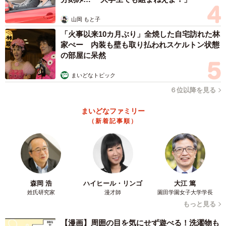
山岡 もと子
「火事以来10カ月ぶり」全焼した自宅訪れた林
家ぺー 内装も壁も取り払われスケルトン状態
の部屋に呆然
まいどなトピック
６位以降を見る
まいどなファミリー
（新着記事順）
森岡 浩
ハイヒール・リンゴ
大江 篤
姓氏研究家
漫才師
園田学園女子大学学長
もっと見る
【漫画】周囲の目を気にせず遊べる！洗濯物も