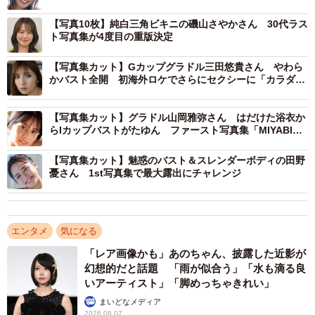
【写真10枚】純白三角ビキニの磯山さやかさん 30代ラス
ト写真集が4度目の重版決定
【写真集カット】Gカップグラドル三田悠貴さん やわら
かバスト全開 初海外ロケでさらにセクシーに「カラダも
表情も見てほしい」
【写真集カット】グラドル山岡雅弥さん はだけた浴衣か
らIカップバストがたゆん ファースト写真集「MIYABI
blue」先行カット公開
【写真集カット】魅惑のバスト＆スレンダーボディの田野
憂さん 1st写真集で最大露出にチャレンジ
エンタメ
気になる
「レア画像かも」あのちゃん、披露した近影が
幻想的だと話題 「雨が似合う」「水も滴る良
いアーティスト」「脚めっちゃきれい」
まいどなメディア
2026.08.07