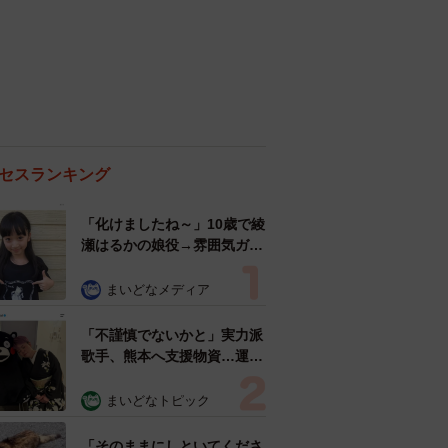
セスランキング
「化けましたね～」10歳で綾
瀬はるかの娘役→雰囲気ガラ
リの18歳に成長 「メイクで
雰囲気が」「宝塚に入れそ
まいどなメディア
う」
「不謹慎でないかと」実力派
歌手、熊本へ支援物資…運搬
トラックの車体デザインにた
めらい 「痛いほど伝わる」
まいどなトピック
「行動され立派」
「そのままにしといてくださ