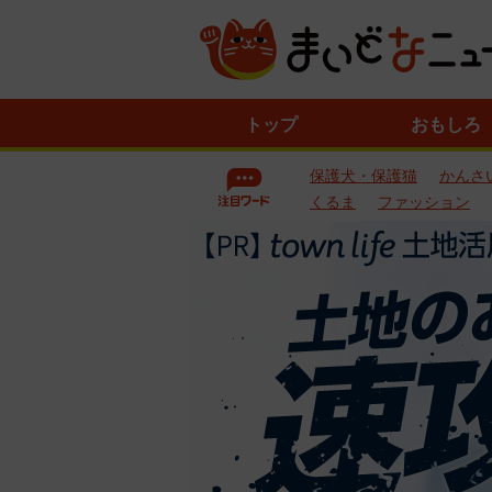
ニ
トップ
おもしろ
ュ
ー
保護犬・保護猫
かんさ
ス
一
くるま
ファッション
覧