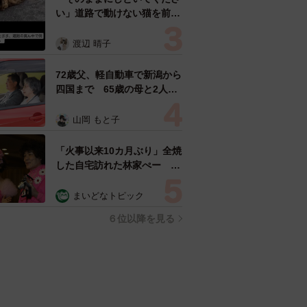
い」道路で動けない猫を前に
返された一言… 懸命に生き
ようとした4日間 「命の重
渡辺 晴子
さはみんな同じ」保護団体代
表の訴え
72歳父、軽自動車で新潟から
四国まで 65歳の母と2人で
3泊4日の旅 パーキングの休
憩まで分刻み… 「大学生で
山岡 もと子
も組まねえよ！」
「火事以来10カ月ぶり」全焼
した自宅訪れた林家ぺー 内
装も壁も取り払われスケルト
ン状態の部屋に呆然
まいどなトピック
６位以降を見る