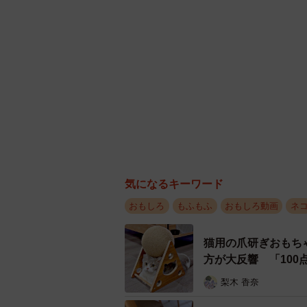
気になるキーワード
おもしろ
もふもふ
おもしろ動画
ネ
猫用の爪研ぎおもち
方が大反響 「10
梨木 香奈