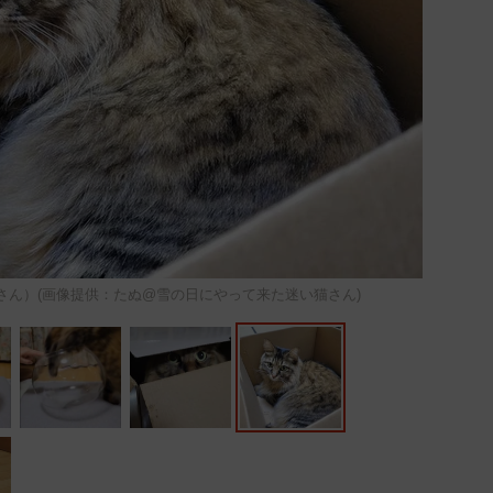
さん）(画像提供：たぬ@雪の日にやって来た迷い猫さん)