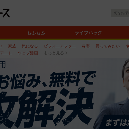
もふもふ
ライフハック
い
家族
気になる
ビフォーアフター
災害
買ってみたい
アート
ウェブ漫画
もっと見る