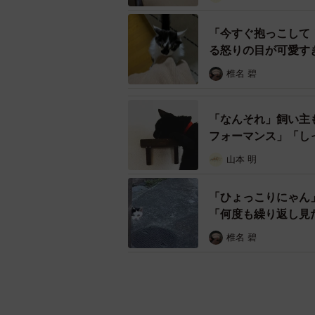
「今すぐ抱っこして
る怒りの目が可愛す
椎名 碧
「なんそれ」飼い主
フォーマンス」「し
山本 明
「ひょっこりにゃん
「何度も繰り返し見
椎名 碧