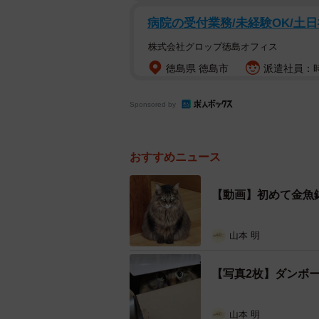
病院の受付業務/未経験OK/土日
株式会社グロップ徳島オフィス
徳島県 徳島市
派遣社員：時給
Sponsored by
おすすめニュース
【動画】初めて金魚
山本 明
【写真2枚】ダンボ
山本 明