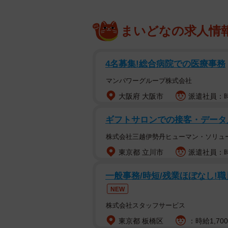
まいどなの求人情
4名募集!総合病院での医療事務
マンパワーグループ株式会社
大阪府 大阪市
派遣社員：時
ギフトサロンでの接客・データ
株式会社三越伊勢丹ヒューマン・ソリュ
東京都 立川市
派遣社員：時
一般事務/時短/残業ほぼなし!職
NEW
株式会社スタッフサービス
東京都 板橋区
：時給1,70