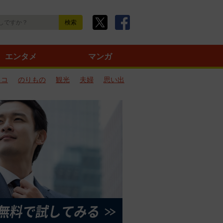
エンタメ
マンガ
ネコ
のりもの
観光
夫婦
思い出