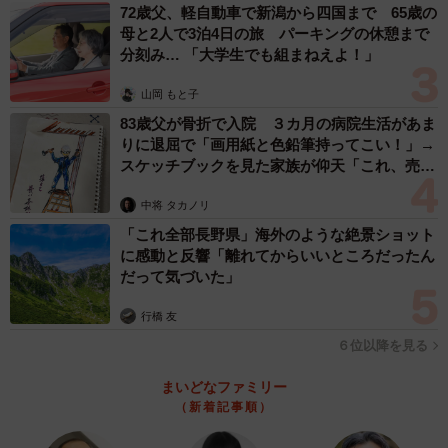
72歳父、軽自動車で新潟から四国まで 65歳の
母と2人で3泊4日の旅 パーキングの休憩まで
分刻み… 「大学生でも組まねえよ！」
山岡 もと子
83歳父が骨折で入院 ３カ月の病院生活があま
りに退屈で「画用紙と色鉛筆持ってこい！」→
スケッチブックを見た家族が仰天「これ、売れ
ますよ…」
中将 タカノリ
「これ全部長野県」海外のような絶景ショット
に感動と反響「離れてからいいところだったん
だって気づいた」
行橋 友
６位以降を見る
まいどなファミリー
（新着記事順）