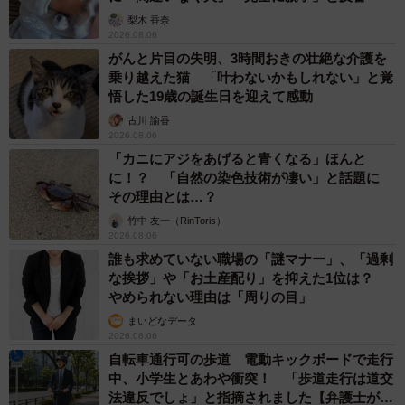
梨木 香奈
2026.08.06
がんと片目の失明、3時間おきの壮絶な介護を
乗り越えた猫 「叶わないかもしれない」と覚
悟した19歳の誕生日を迎えて感動
古川 諭香
2026.08.06
「カニにアジをあげると青くなる」ほんと
に！？ 「自然の染色技術が凄い」と話題に
その理由とは…？
竹中 友一（RinToris）
2026.08.06
誰も求めていない職場の「謎マナー」、「過剰
な挨拶」や「お土産配り」を抑えた1位は？
やめられない理由は「周りの目」
まいどなデータ
2026.08.06
自転車通行可の歩道 電動キックボードで走行
中、小学生とあわや衝突！ 「歩道走行は道交
法違反でしょ」と指摘されました【弁護士が解