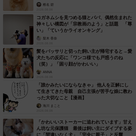
椎名 碧
2026.08.06
コガネムシを見つめる猫とパパ、偶然生まれた
神々しい構図が「宗教画のよう」と話題 「尊
い」「ていうかライオンキング」
梨木 香奈
2026.08.06
髪をバッサリと切った飼い主が帰宅すると→愛
犬たちの反応に「ワンコ様でも戸惑うのね
（笑）」「困り顔がかわいい」
ANNA
2026.08.06
「誰かみたいにならなきゃ」 他人を正解にし
て生きてきた母親 自己主張が苦手な娘に教わ
った大切なこと【漫画】
海川 まこと
2026.08.06
「かわいいストーカーに追われています」甘え
ん坊な元保護猫 最後は飼い主にダイブする姿
に「間違いなく犬」「完全に親子」と反響