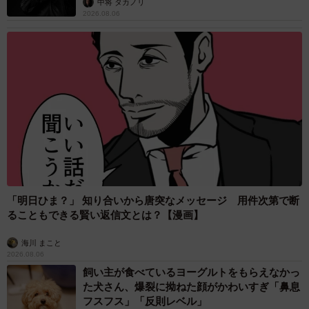
中将 タカノリ
2026.08.06
「明日ひま？」 知り合いから唐突なメッセージ 用件次第で断
ることもできる賢い返信文とは？【漫画】
海川 まこと
2026.08.06
飼い主が食べているヨーグルトをもらえなかっ
た犬さん、爆裂に拗ねた顔がかわいすぎ「鼻息
フスフス」「反則レベル」