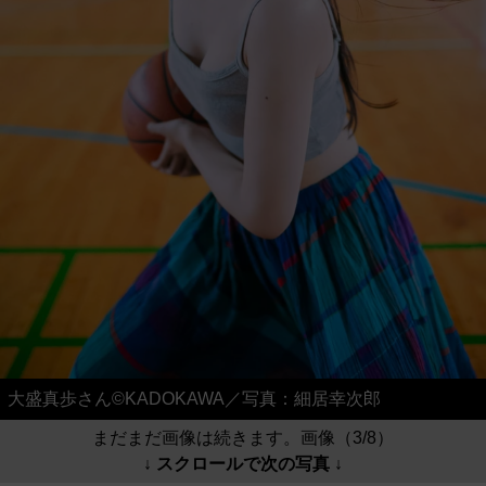
大盛真歩さん©KADOKAWA／写真：細居幸次郎
まだまだ画像は続きます。画像（3/8）
↓ スクロールで次の写真 ↓