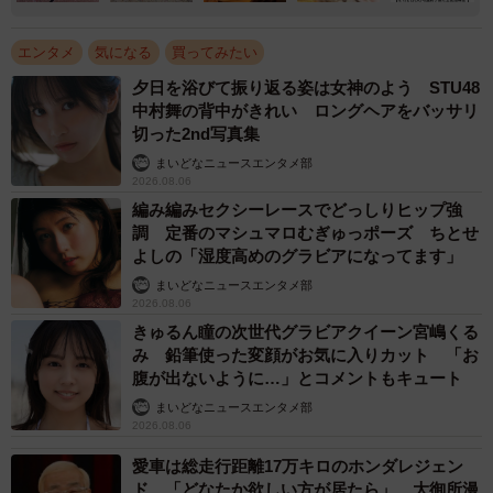
エンタメ
気になる
買ってみたい
夕日を浴びて振り返る姿は女神のよう STU48
中村舞の背中がきれい ロングヘアをバッサリ
切った2nd写真集
まいどなニュースエンタメ部
2026.08.06
編み編みセクシーレースでどっしりヒップ強
調 定番のマシュマロむぎゅっポーズ ちとせ
よしの「湿度高めのグラビアになってます」
まいどなニュースエンタメ部
2026.08.06
きゅるん瞳の次世代グラビアクイーン宮嶋くる
み 鉛筆使った変顔がお気に入りカット 「お
腹が出ないように…」とコメントもキュート
まいどなニュースエンタメ部
2026.08.06
愛車は総走行距離17万キロのホンダレジェン
ド 「どなたか欲しい方が居たら」 大御所漫