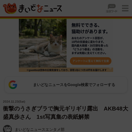
まいどなニュースをGoogle検索でフォローする
2024.11.23(Sat)
衝撃のうさぎブラで胸元ギリギリ露出 AKB48大
盛真歩さん 1st写真集の表紙解禁
まいどなニュースエンタメ部