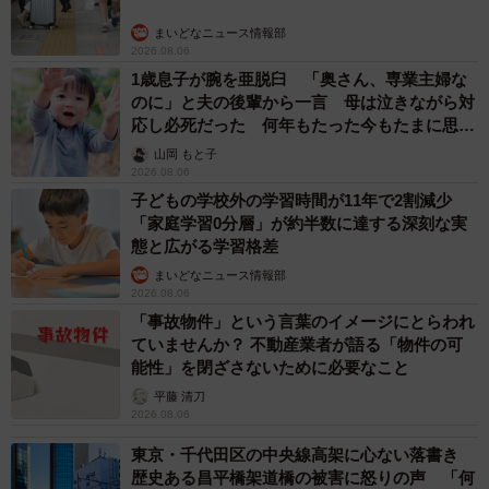
まいどなニュース情報部
2026.08.06
1歳息子が腕を亜脱臼 「奥さん、専業主婦な
のに」と夫の後輩から一言 母は泣きながら対
応し必死だった 何年もたった今もたまに思い
出し…
山岡 もと子
2026.08.06
子どもの学校外の学習時間が11年で2割減少
「家庭学習0分層」が約半数に達する深刻な実
態と広がる学習格差
まいどなニュース情報部
2026.08.06
「事故物件」という言葉のイメージにとらわれ
ていませんか？ 不動産業者が語る「物件の可
能性」を閉ざさないために必要なこと
平藤 清刀
2026.08.06
東京・千代田区の中央線高架に心ない落書き
歴史ある昌平橋架道橋の被害に怒りの声 「何