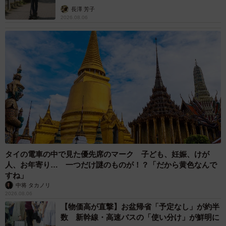
説】
長澤 芳子
2026.08.06
タイの電車の中で見た優先席のマーク 子ども、妊娠、けが
人、お年寄り… 一つだけ謎のものが！？「だから黄色なんで
すね」
中将 タカノリ
2026.08.06
【物価高が直撃】お盆帰省「予定なし」が約半
数 新幹線・高速バスの「使い分け」が鮮明に