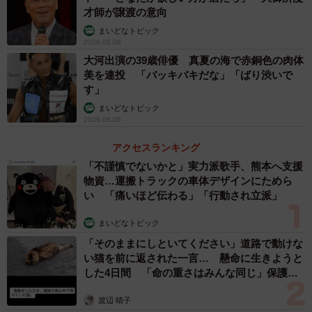
才師が譲渡の意向
まいどなトピック
2026.08.06
大河出演の39歳俳優 真夏の海で赤銅色の肉体
美を連投 「バッキバキだな」「ばり渋いで
す」
まいどなトピック
2026.08.06
アクセスランキング
「不謹慎でないかと」実力派歌手、熊本へ支援
物資…運搬トラックの車体デザインにためら
い 「痛いほど伝わる」「行動され立派」
まいどなトピック
「そのままにしといてください」道路で動けな
い猫を前に返された一言… 懸命に生きようと
した4日間 「命の重さはみんな同じ」保護団
体代表の訴え
渡辺 晴子