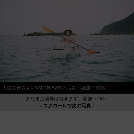
大盛真歩さん©KADOKAWA／写真：細居幸次郎
まだまだ画像は続きます。画像（4/8）
↓ スクロールで次の写真 ↓