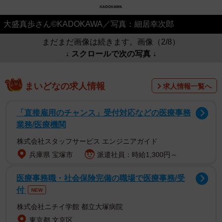
大盛真歩さん©KADOKAWA／写真：細居幸次郎
まだまだ画像は続きます。画像（2/8）
↓ スクロールで次の写真 ↓
まいどなの求人情報
求人情報一覧へ
「直接雇用のチャンス」受付対応などの医療事務
業務/医療機関
株式会社スタッフサービス エンジニアガイド
兵庫県 宝塚市
派遣社員：時給1,300円～
医療事務職・社会保険完備の職場で医療事務/受
付
NEW
株式会社ニチイ学館 都立大塚病院
東京都 文京区