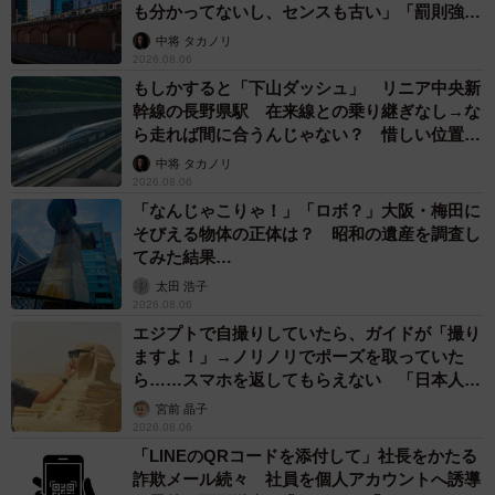
も分かってないし、センスも古い」「罰則強化
して」
中将 タカノリ
2026.08.06
もしかすると「下山ダッシュ」 リニア中央新
幹線の長野県駅 在来線との乗り継ぎなし→な
ら走れば間に合うんじゃない？ 惜しい位置関
係が反響
中将 タカノリ
2026.08.06
「なんじゃこりゃ！」「ロボ？」大阪・梅田に
そびえる物体の正体は？ 昭和の遺産を調査し
てみた結果…
太田 浩子
2026.08.06
エジプトで自撮りしていたら、ガイドが「撮り
ますよ！」→ノリノリでポーズを取っていた
ら……スマホを返してもらえない 「日本人は
カモ代表かも」「私は6時間で3万円払った」
宮前 晶子
2026.08.06
「LINEのQRコードを添付して」社長をかたる
詐欺メール続々 社員を個人アカウントへ誘導