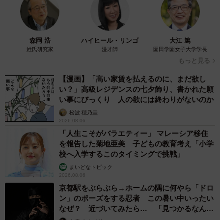
森岡 浩
ハイヒール・リンゴ
大江 篤
姓氏研究家
漫才師
園田学園女子大学学長
もっと見る
【漫画】「高い家賃を払えるのに、まだ欲し
い？」高級レジデンスの七夕飾り、書かれた願
い事にびっくり 人の欲には終わりがないのか
松波 穂乃圭
2026.08.06
「人生こそがバラエティー」 マレーシア移住
を報告した菊地亜美 子どもの教育考え「小学
校へ入学するこのタイミングで挑戦」
まいどなトピック
2026.08.06
京都駅をぶらぶら→ホームの隅に何やら「ドロ
ン」のポーズをする忍者 この暑い中いったい
なぜ？ 近づいてみたら… 「見つかるなんて
未熟」