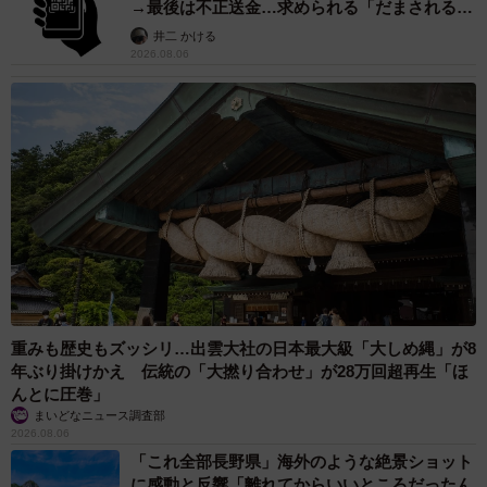
→最後は不正送金…求められる「だまされる前
提」の対策
井二 かける
2026.08.06
重みも歴史もズッシリ…出雲大社の日本最大級「大しめ縄」が8
年ぶり掛けかえ 伝統の「大撚り合わせ」が28万回超再生「ほ
んとに圧巻」
まいどなニュース調査部
2026.08.06
「これ全部長野県」海外のような絶景ショット
に感動と反響「離れてからいいところだったん