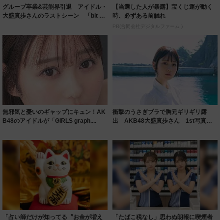
グループ卒業&芸能界引退 アイドル・
【当選した人が暴露】宝くじ運が動く
大盛真歩さんのラストシーン 「blt gr
時、必ずある前触れ
a...
PR(合同会社デジタルファーム )
無邪気と憂いのギャップにキュン！AK
衝撃のうさぎブラで胸元ギリギリ露
B48のアイドルが「GIRLS graph....
出 AKB48大盛真歩さん 1st写真集
の表紙解...
「占い師だけが知ってる〝お金が増え
「たばこ税なし」思わぬ朗報に喫煙者