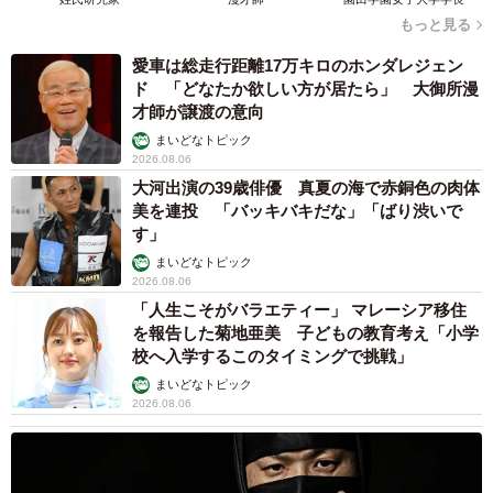
もっと見る
愛車は総走行距離17万キロのホンダレジェン
ド 「どなたか欲しい方が居たら」 大御所漫
才師が譲渡の意向
まいどなトピック
2026.08.06
大河出演の39歳俳優 真夏の海で赤銅色の肉体
美を連投 「バッキバキだな」「ばり渋いで
す」
まいどなトピック
2026.08.06
「人生こそがバラエティー」 マレーシア移住
を報告した菊地亜美 子どもの教育考え「小学
校へ入学するこのタイミングで挑戦」
まいどなトピック
2026.08.06