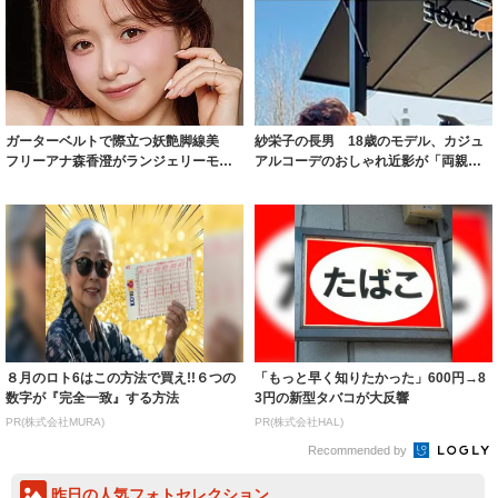
ガーターベルトで際立つ妖艶脚線美
紗栄子の長男 18歳のモデル、カジュ
フリーアナ森香澄がランジェリーモデ
アルコーデのおしゃれ近影が「両親の
ルに ｢PE...
いいとこ取...
８月のロト6はこの方法で買え!!６つの
「もっと早く知りたかった」600円→8
数字が『完全一致』する方法
3円の新型タバコが大反響
PR(株式会社MURA)
PR(株式会社HAL)
Recommended by
昨日の人気フォトセレクション