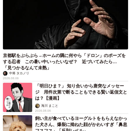
京都駅をぶらぶら→ホームの隅に何やら「ドロン」のポーズを
する忍者 この暑い中いったいなぜ？ 近づいてみたら…
「見つかるなんて未熟」
中将 タカノリ
2026.08.06
「明日ひま？」 知り合いから唐突なメッセー
ジ 用件次第で断ることもできる賢い返信文と
は？【漫画】
海川 まこと
2026.08.06
飼い主が食べているヨーグルトをもらえなかっ
た犬さん、爆裂に拗ねた顔がかわいすぎ「鼻息
フスフス」「反則レベル」