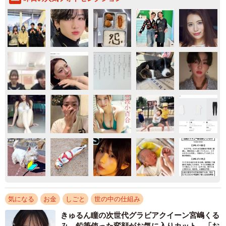
気になる
お金
しごと
世の中の仕組み
きゅるん瞳の次世代グラビアクイーン宮嶋くる
み 鉛筆使った変顔がお気に入りカット 「お