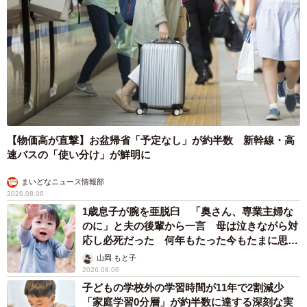
【物価高が直撃】お盆帰省「予定なし」が約半数 新幹線・高
速バスの「使い分け」が鮮明に
まいどなニュース情報部
2026.08.06
1歳息子が腕を亜脱臼 「奥さん、専業主婦な
のに」と夫の後輩から一言 母は泣きながら対
応し必死だった 何年もたった今もたまに思い
出し…
山岡 もと子
2026.08.06
子どもの学校外の学習時間が11年で2割減少
「家庭学習0分層」が約半数に達する深刻な実