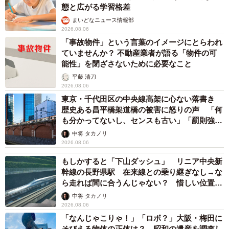
態と広がる学習格差
まいどなニュース情報部
2026.08.06
「事故物件」という言葉のイメージにとらわれ
ていませんか？ 不動産業者が語る「物件の可
能性」を閉ざさないために必要なこと
平藤 清刀
2026.08.06
東京・千代田区の中央線高架に心ない落書き
歴史ある昌平橋架道橋の被害に怒りの声 「何
も分かってないし、センスも古い」「罰則強化
して」
中将 タカノリ
2026.08.06
もしかすると「下山ダッシュ」 リニア中央新
幹線の長野県駅 在来線との乗り継ぎなし→な
ら走れば間に合うんじゃない？ 惜しい位置関
係が反響
中将 タカノリ
2026.08.06
「なんじゃこりゃ！」「ロボ？」大阪・梅田に
そびえる物体の正体は？ 昭和の遺産を調査し