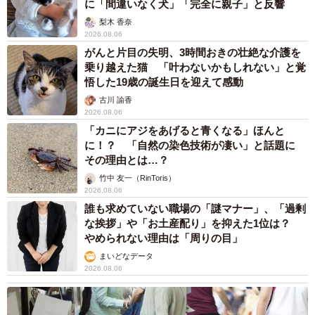
に「間違いなく犬」「完全に親子」と反響
梨木 香奈
2026.08.06
がんと片目の失明、3時間おきの壮絶な介護を
乗り越えた猫 「叶わないかもしれない」と覚
悟した19歳の誕生日を迎えて感動
古川 諭香
2026.08.06
「カニにアジをあげると青くなる」ほんと
に！？ 「自然の染色技術が凄い」と話題に
その理由とは…？
竹中 友一（RinToris）
2026.08.06
誰も求めていない職場の「謎マナー」、「過剰
な挨拶」や「お土産配り」を抑えた1位は？
やめられない理由は「周りの目」
まいどなデータ
2026.08.06