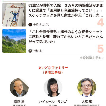
83歳父が骨折で入院 ３カ月の病院生活があま
りに退屈で「画用紙と色鉛筆持ってこい！」→
スケッチブックを見た家族が仰天「これ、売れ
ますよ…」
中将 タカノリ
「これ全部長野県」海外のような絶景ショット
に感動と反響「離れてからいいところだったん
だって気づいた」
行橋 友
６位以降を見る
まいどなファミリー
（新着記事順）
森岡 浩
ハイヒール・リンゴ
大江 篤
姓氏研究家
漫才師
園田学園女子大学学長