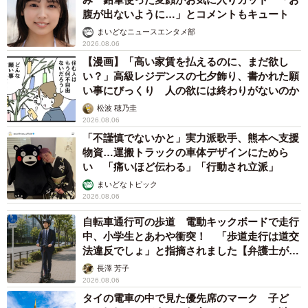
腹が出ないように…」とコメントもキュート
まいどなニュースエンタメ部
2026.08.06
【漫画】「高い家賃を払えるのに、まだ欲し
い？」高級レジデンスの七夕飾り、書かれた願
い事にびっくり 人の欲には終わりがないのか
松波 穂乃圭
2026.08.06
「不謹慎でないかと」実力派歌手、熊本へ支援
物資…運搬トラックの車体デザインにためら
い 「痛いほど伝わる」「行動され立派」
まいどなトピック
2026.08.06
自転車通行可の歩道 電動キックボードで走行
中、小学生とあわや衝突！ 「歩道走行は道交
法違反でしょ」と指摘されました【弁護士が解
説】
長澤 芳子
2026.08.06
タイの電車の中で見た優先席のマーク 子ど