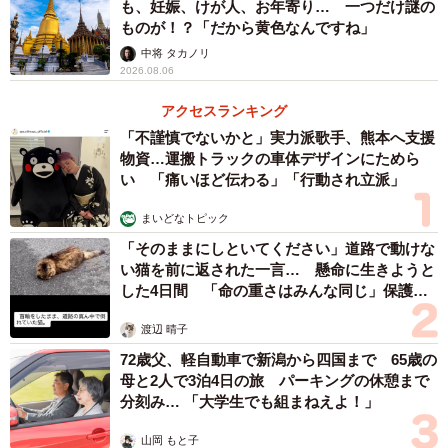
も、妊娠、けが人、お年寄り… 一つだけ謎の
ものが！？「だから黄色なんですね」
中将 タカノリ
2026.08.06
アクセスランキング
「不謹慎でないかと」実力派歌手、熊本へ支援
物資…運搬トラックの車体デザインにためら
い 「痛いほど伝わる」「行動され立派」
まいどなトピック
「そのままにしといてください」道路で動けな
い猫を前に返された一言… 懸命に生きようと
した4日間 「命の重さはみんな同じ」保護団
体代表の訴え
渡辺 晴子
72歳父、軽自動車で新潟から四国まで 65歳の
母と2人で3泊4日の旅 パーキングの休憩まで
分刻み… 「大学生でも組まねえよ！」
山岡 もと子