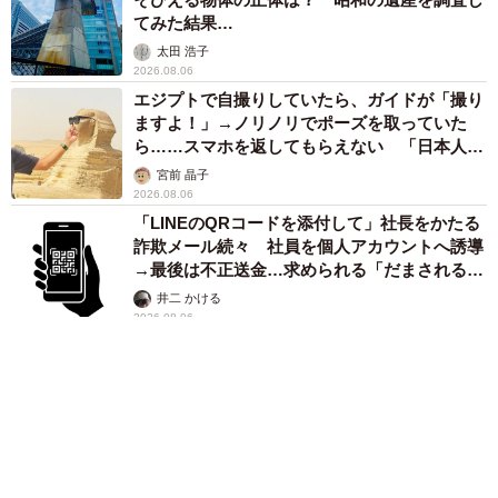
てみた結果…
太田 浩子
2026.08.06
エジプトで自撮りしていたら、ガイドが「撮り
ますよ！」→ノリノリでポーズを取っていた
ら……スマホを返してもらえない 「日本人は
カモ代表かも」「私は6時間で3万円払った」
宮前 晶子
2026.08.06
「LINEのQRコードを添付して」社長をかたる
詐欺メール続々 社員を個人アカウントへ誘導
→最後は不正送金…求められる「だまされる前
提」の対策
井二 かける
2026.08.06
重みも歴史もズッシリ…出雲大社の日本最大級
「大しめ縄」が8年ぶり掛けかえ 伝統の「大
撚り合わせ」が28万回超再生「ほんとに圧巻」
まいどなニュース調査部
2026.08.06