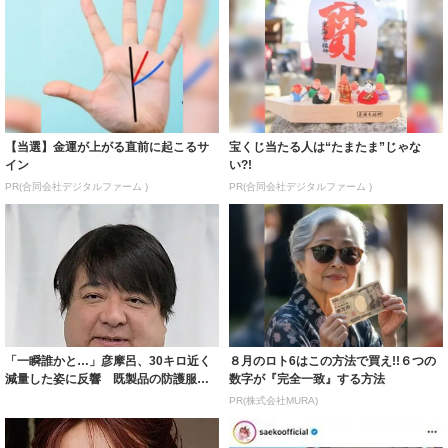
【当選】金運が上がる直前に起こるサ
宝くじ当たる人は“たまたま”じゃな
イン
い?!
PR(合同会社デジタルファーム )
PR(合同会社デジタルファーム )
「一瞬誰かと…」彦摩呂、30キロ近く
８月のロト6はこの方法で買え!!６つの
減量した姿に反響 既製品の防護服が
数字が『完全一致』する方法
着られると...
PR(株式会社MURA)