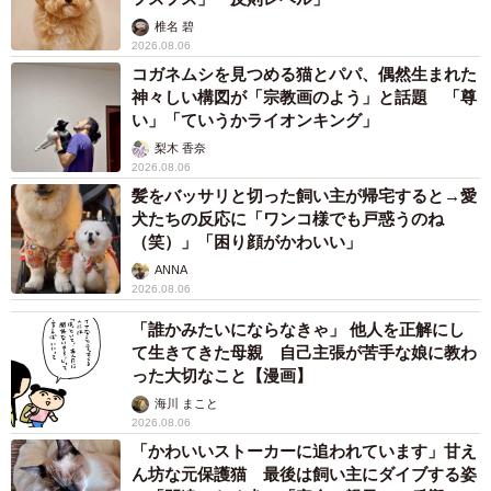
椎名 碧
2026.08.06
コガネムシを見つめる猫とパパ、偶然生まれた
神々しい構図が「宗教画のよう」と話題 「尊
い」「ていうかライオンキング」
梨木 香奈
2026.08.06
髪をバッサリと切った飼い主が帰宅すると→愛
犬たちの反応に「ワンコ様でも戸惑うのね
（笑）」「困り顔がかわいい」
ANNA
2026.08.06
「誰かみたいにならなきゃ」 他人を正解にし
て生きてきた母親 自己主張が苦手な娘に教わ
った大切なこと【漫画】
海川 まこと
2026.08.06
「かわいいストーカーに追われています」甘え
ん坊な元保護猫 最後は飼い主にダイブする姿